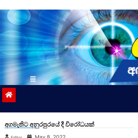
Skip
to
content
vinivida.lk
අගමැතිට අනුරපුරයේ දී විරෝධයක්
May 8, 2022
Editor