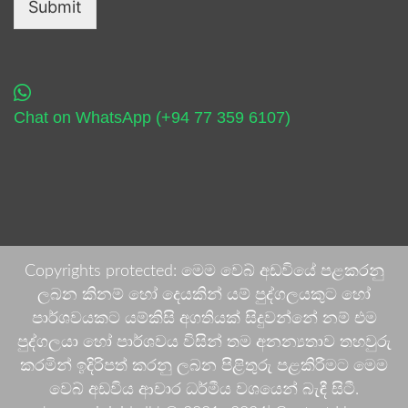
Submit
Chat on WhatsApp (+94 77 359 6107)
Copyrights protected: මෙම වෙබ් අඩවියේ පළකරනු
ලබන කිනම් හෝ දෙයකින් යම් පුද්ගලයකුට හෝ
පාර්ශවයකට යම්කිසි අගතියක් සිදුවන්නේ නම් එම
පුද්ගලයා හෝ පාර්ශවය විසින් තම අනන්‍යතාව තහවුරු
කරමින් ඉදිරිපත් කරනු ලබන පිළිතුරු පළකිරීමට මෙම
වෙබ් අඩවිය ආචාර ධර්මීය වශයෙන් බැඳී සිටී.