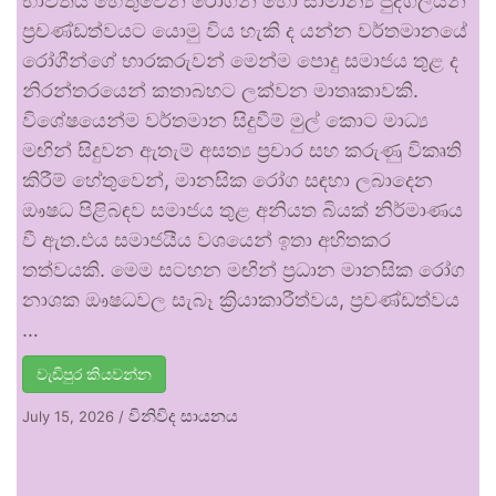
භාවිතය හේතුවෙන් රෝගීන් හෝ සාමාන්‍ය පුද්ගලයන්
ප්‍රචණ්ඩත්වයට යොමු විය හැකි ද යන්න වර්තමානයේ
රෝගීන්ගේ භාරකරුවන් මෙන්ම පොදු සමාජය තුළ ද
නිරන්තරයෙන් කතාබහට ලක්වන මාතෘකාවකි.
විශේෂයෙන්ම වර්තමාන සිදුවීම් මුල් කොට මාධ්‍ය
මඟින් සිදුවන ඇතැම් අසත්‍ය ප්‍රචාර සහ කරුණු විකෘති
කිරීම් හේතුවෙන්, මානසික රෝග සඳහා ලබාදෙන
ඖෂධ පිළිබඳව සමාජය තුළ අනියත බියක් නිර්මාණය
වී ඇත.එය සමාජයීය වශයෙන් ඉතා අහිතකර
තත්වයකි. මෙම සටහන මඟින් ප්‍රධාන මානසික රෝග
නාශක ඖෂධවල සැබෑ ක්‍රියාකාරීත්වය, ප්‍රචණ්ඩත්වය
…
වැඩිපුර කියවන්න
විනිවිද සායනය
July 15, 2026
/