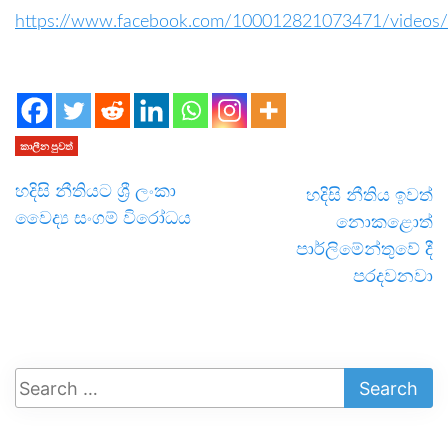
https://www.facebook.com/100012821073471/video
කාලීන පුවත්
හදිසි නීතියට ශ්‍රී ලංකා
හදිසි නීතිය ඉවත්
වෛද්‍ය සංගම් විරෝධය
නොකළොත්
පාර්ලිමේන්තුවේ දී
පරදවනවා