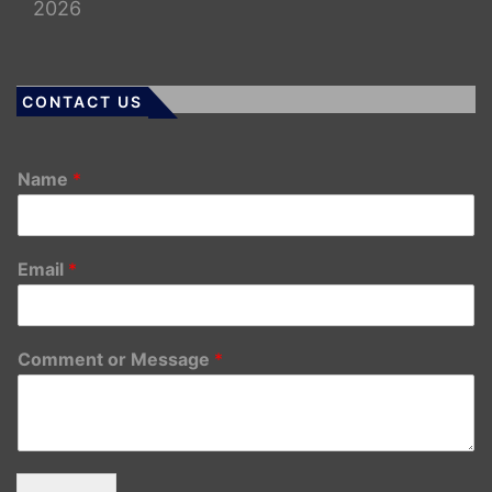
2026
CONTACT US
Name
*
Email
*
Comment or Message
*