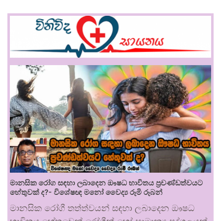
මානසික රෝග සඳහා ලබාදෙන ඖෂධ භාවිතය ප්‍රචණ්ඩත්වයට
හේතුවක් ද?- විශේෂඥ මනෝ වෛද්‍ය රූමි රූබන්
මානසික රෝගී තත්ත්වයන් සඳහා ලබාදෙන ඖෂධ