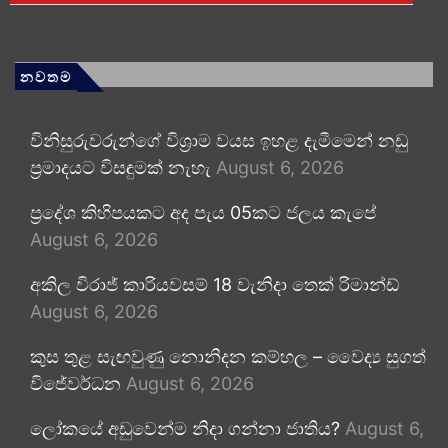
නවතම
විනිසුරුවරුන්ගේ විශ්‍රාම වයස ඉහළ දැමීමෙන් නඩු
ප්‍රමාදයට විසඳුමක් නැහැ
August 6, 2026
ප්‍රදේශ කිහිපයකට අද පැය 05කට ජලය කැපේ
August 6, 2026
අකිල විරාජ් කාරියවසම් 18 වැනිදා තෙක් රිමාන්ඩ්
August 6, 2026
කුස තුළ සැඟවුණු නොනිදන කම්හල – වෛද්‍ය සුගත්
විජේවර්ධන
August 6, 2026
ලෝකයේ අඩුවෙන්ම නිදා ගන්නා ජාතිය?
August 6,