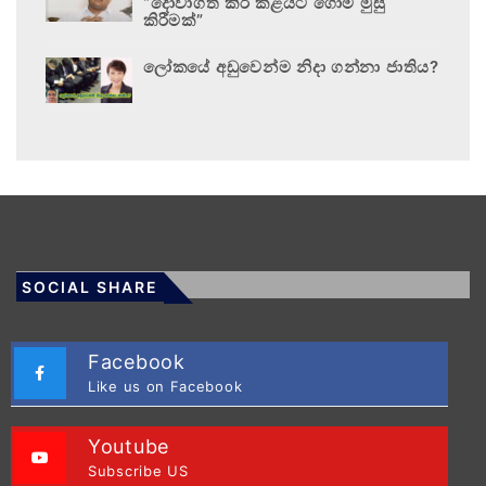
“දොවාගත් කිරි කළයට ගොම මුසු
කිරීමක්”
ලෝකයේ අඩුවෙන්ම නිදා ගන්නා ජාතිය?
SOCIAL SHARE
Facebook
Like us on Facebook
Youtube
Subscribe US