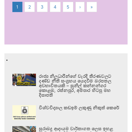
1
2
3
4
5
›
»
.
රාජ්‍ය නිලධාරීන්ගේ වැරදි තීරණවලට
දණ්ඩ නීති සංග්‍රහය යෙදවීම බරපතල
අවභාවිතයකි – සුනිල් කන්නන්ගර
කොළඹ, රත්නපුර, අම්පාර හිටපු මහ
දිසාපති
විශ්වවිද්‍යාල කඩඉම් ලකුණු නිකුත් කෙරේ
සුරාබදු ආදායම වාර්තාගත ලෙස ඉහළ