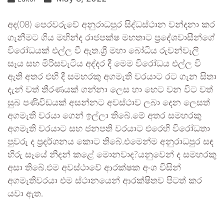
අද(08) පෙරවරුවේ අනුරාධපුර සිද්ධස්ථාන වන්දනා කර
ගැනීමට ගිය මහින්ද රාජපක්ෂ මහතාට ප්‍රදේශවාසීන්ගේ
විරෝධයක් එල්ල වී ඇත.ශ්‍රී මහා බෝධිය රුවන්වැලි
සෑය සහ මිරිසවැටිය අද්දර දී මෙම විරෝධය එල්ල වි
ඇති අතර එහි දී සමහරකු අගමැති වරයාට රට ගැන සිතා
දැන් වත් තීරණයක් ගන්නා ලෙස හා හෙට වන විට වත්
සුබ පණිවිඩයක් අසන්නට අවස්ථාව ලබා දෙන ලෙසත්
අගමැති වරයා ගෙන් ඉල්ලා තිබේ.මේ අතර සමහරකු
අගමැති වරයාට සහ ජනපති වරයාට එරෙහි විරෝධතා
පුවරු ද ප්‍රදර්ශනය කොට තිබේ.එමෙන්ම අනුරාධපුර සඳ
හිරු සෑ‍යේ නිදන් කළේ මොනවාද?යනුවෙන් ද සමහරකු
අසා තිබේ.එම අවස්ථාවේ ආරක්ෂක අංශ විසින්
අගමැතිවරයා එම ස්ථානයෙන් ආරක්ෂිතව පිටත් කර
යවා ඇත.