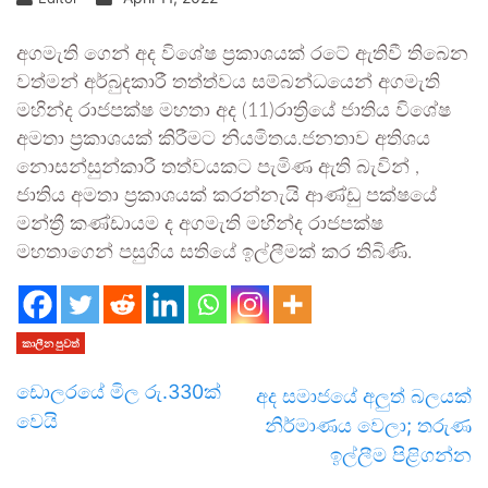
අගමැති ගෙන් අද විශේෂ ප්‍රකාශයක් රටේ ඇතිවී තිබෙන
වත්මන් අර්බුදකාරී තත්ත්වය සම්බන්ධයෙන් අගමැති
මහින්ද රාජපක්ෂ මහතා අද (11)රාත්‍රියේ ජාතිය විශේෂ
අමතා ප්‍රකාශයක් කිරීමට නියමිතය.ජනතාව අතිශය
නොසන්සුන්කාරී තත්වයකට පැමිණ ඇති බැවින් ,
ජාතිය අමතා ප්‍රකාශයක් කරන්නැයි ආණ්ඩු පක්ෂයේ
මන්ත්‍රී කණ්ඩායම ද අගමැති මහින්ද රාජපක්ෂ
මහතාගෙන් පසුගිය සතියේ ඉල්ලීමක් කර තිබිණි.
කාලීන පුවත්
ඩොලරයේ මිල රු.330ක්
අද සමාජයේ අලුත් බලයක්
වෙයි
නිර්මාණය වෙලා; තරුණ
ඉල්ලීම පිළිගන්න