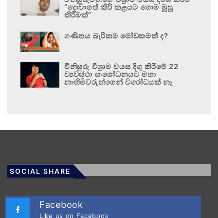
“දොවාගත් කිරි කළයට ගොම මුසු
කිරීමක්”
ගණිතය බැරිකම මෝඩකමක් ද?
විනිසුරු විශ්‍රාම වයස දිගු කිරීමේ 22
ව්‍යවස්ථා සංශෝධනයට මහා
නාහිමිවරුන්ගෙන් විරෝධයක් නෑ
SOCIAL SHARE
Facebook
Like us on Facebook