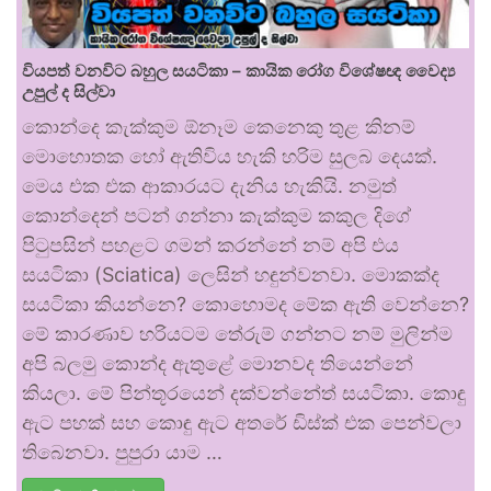
වියපත් වනවිට බහුල සයටිකා – කායික රෝග විශේෂඥ වෛද්‍ය
උපුල් ද සිල්වා
කොන්දෙ කැක්කුම ඕනෑම කෙනෙකු තුළ කිනම්
මොහොතක හෝ ඇතිවිය හැකි හරිම සුලබ දෙයක්.
මෙය එක එක ආකාරයට දැනිය හැකියි. නමුත්
කොන්දෙන් පටන් ගන්නා කැක්කුම කකුල දිගේ
පිටුපසින් පහළට ගමන් කරන්නේ නම් අපි එය
සයටිකා (Sciatica) ලෙසින් හඳුන්වනවා. මොකක්ද
සයටිකා කියන්නෙ? කොහොමද මේක ඇති වෙන්නෙ?
මේ කාරණාව හරියටම තේරුම් ගන්නට නම් මුලින්ම
අපි බලමු කොන්ද ඇතුළේ මොනවද තියෙන්නේ
කියලා. මේ පින්තූරයෙන් දක්වන්නේත් සයටිකා. කොඳු
ඇට පහක් සහ කොඳු ඇට අතරේ ඩිස්ක් එක පෙන්වලා
තිබෙනවා. පුපුරා යාම …