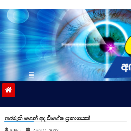
Skip
to
content
vinivida.lk
අගමැති ගෙන් අද විශේෂ ප්‍රකාශයක්
April 11, 2022
Editor