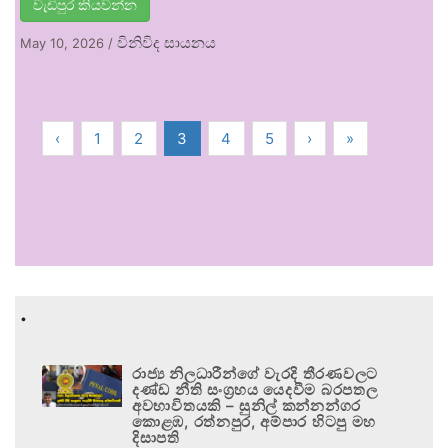
වැඩිපුර කියවන්න
විනිවිද සායනය
May 10, 2026
/
‹
1
2
3
4
5
›
»
.
රාජ්‍ය නිලධාරීන්ගේ වැරදි තීරණවලට
දණ්ඩ නීති සංග්‍රහය යෙදවීම බරපතල
අවභාවිතයකි – සුනිල් කන්නන්ගර
කොළඹ, රත්නපුර, අම්පාර හිටපු මහ
දිසාපති