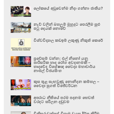
ලෝකයේ අඩුවෙන්ම නිදා ගන්නා ජාතිය?
නැව් වලින් බහලුම් මුහුදට පෙරලීම සුළු
පටු දෙයක් නොවේ
විශ්වවිද්‍යාල කඩඉම් ලකුණු නිකුත් කෙරේ
ප්‍රවේසම් වන්න; එල් නිනෝ යනු
පාරිසරික හෘද රෝග අවදානමකි –
හෘදවේද විශේෂඥ වෛද්‍ය මහාචාර්ය
නාමල් විජයසිංහ
කුස තුළ සැඟවුණු නොනිදන කම්හල –
වෛද්‍ය සුගත් විජේවර්ධන
අපරාධ නීතියේ පරම පදනම හෙවත්
වරදට සරිලන දඬුවම
විනිසුරුවන්ගේ විශ්‍රාම වයස දීර්ඝ කිරීම