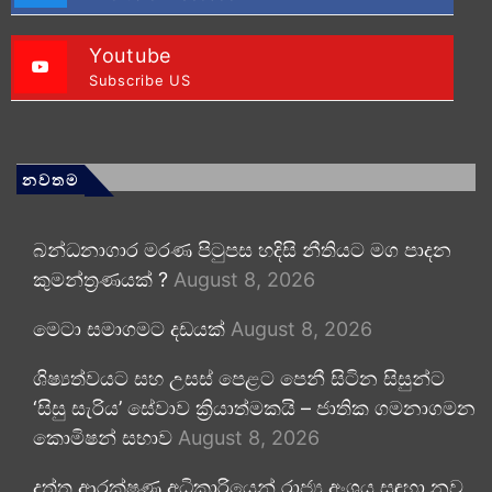
Youtube
Subscribe US
නවතම
බන්ධනාගාර මරණ පිටුපස හදිසි නීතියට මග පාදන
කුමන්ත්‍රණයක් ?
August 8, 2026
මෙටා සමාගමට දඩයක්
August 8, 2026
ශිෂ්‍යත්වයට සහ උසස් පෙළට පෙනී සිටින සිසුන්ට
‘සිසු සැරිය’ සේවාව ක්‍රියාත්මකයි – ජාතික ගමනාගමන
කොමිෂන් සභාව
August 8, 2026
දත්ත ආරක්ෂණ අධිකාරියෙන් රාජ්‍ය අංශය සඳහා නව