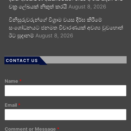
චක්‍ර ලේඛයක් නිකුත් කරයි
August 8, 2026
විනිසුරුවරුන්ගේ විශ්‍රාම වයස දීර්ඝ කිරීමේ
සංශෝධනයට ජනමත විචාරණයක් අවශ්‍ය වුවහොත්
ඊට සූදානම්
August 8, 2026
CONTACT US
Name
*
Email
*
Comment or Message
*