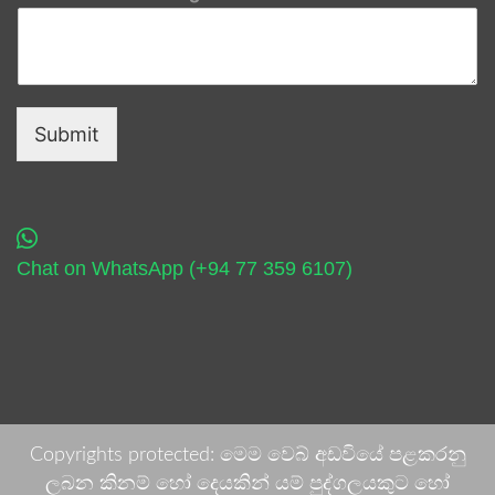
Submit
Chat on WhatsApp (+94 77 359 6107)
Copyrights protected: මෙම වෙබ් අඩවියේ පළකරනු
ලබන කිනම් හෝ දෙයකින් යම් පුද්ගලයකුට හෝ