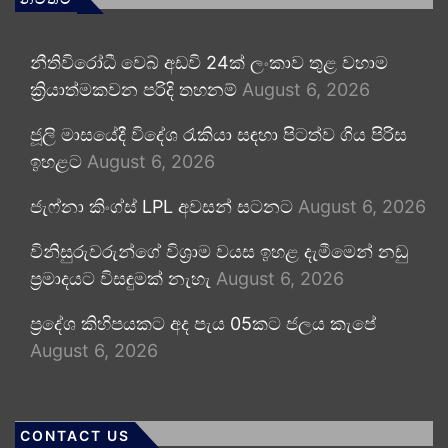
නීතිවිරෝධී වෙබ් අඩවි 24ක් ලංකාව තුළ වහාම
ක්‍රියාත්මකවන පරිදි තහනම්
August 6, 2026
ජූලි මාසයේදී විදේශ රැකියා සඳහා පිටත්ව ගිය පිරිස
ඉහළට
August 6, 2026
ජැෆ්නා කිංග්ස් LPL අවසන් සටනට
August 6, 2026
විනිසුරුවරුන්ගේ විශ්‍රාම වයස ඉහළ දැමීමෙන් නඩු
ප්‍රමාදයට විසඳුමක් නැහැ
August 6, 2026
ප්‍රදේශ කිහිපයකට අද පැය 05කට ජලය කැපේ
August 6, 2026
CONTACT US