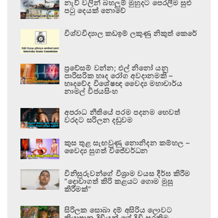
නැව් වලින් බහලුම් මුහුදට පෙරලීම සුළු
පටු දෙයක් නොවේ
විශ්වවිද්‍යාල කඩඉම් ලකුණු නිකුත් කෙරේ
ප්‍රවේසම් වන්න; එල් නිනෝ යනු
පාරිසරික හෘද රෝග අවදානමකි –
හෘදවේද විශේෂඥ වෛද්‍ය මහාචාර්ය
නාමල් විජයසිංහ
අපරාධ නීතියේ පරම පදනම හෙවත්
වරදට සරිලන දඬුවම
කුස තුළ සැඟවුණු නොනිදන කම්හල –
වෛද්‍ය සුගත් විජේවර්ධන
විනිසුරුවන්ගේ විශ්‍රාම වයස දීර්ඝ කිරීම
“දොවාගත් කිරි කළයට ගොම මුසු
කිරීමක්”
සිරිලක සොබා දම් අසිරිය ලොවට
කියාපාන දිවියන් ගේ දිවි සුරකිමු