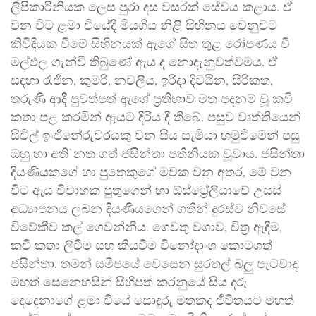
ලිපිකාරිනියක ලෙස පුරා දස වසරක් සේවය කළාය. ඒ
වන විට ළමා වියේදී මියගිය නිළි සිහිනය වෙනුවට
කිවිඳියක වීමේ සිහිනයක් ඇගේ සිත තුළ රෝපණය වී
මල්ඵල ගැන්වී තිබුණේ ඇය ද නොදැනුවත්වමය. ඒ
සඳහා රැජින, කුමරි, නවලිය, ඉරිදා දිවයින, සිරිකත,
තරුණි ආදී පුවත්පත් ඇගේ ප්‍රතිභාව මත පදනම් වූ කවි
කතා පළ කරමින් ඇයට දිරිය දී තිබේ. පසුව වෘත්තියෙන්
සිවිල් ඉංජිනේරුවරයකු වන සිය සැමියා හමුවීමෙන් පසු
ඔහු හා අති`නත ගත් ජසින්තා පතිනියක වූවාය. ජසින්තා
දියණියකගේ හා පුතෙකුගේ මවක වන අතර, මේ වන
විට ඇය විවාහක පුතුගෙන් හා ඕස්ට්‍රේලියාවේ උසස්
අධ්‍යාපනය ලබන දියණියගෙන් ගතින් දුරස්ව නිවසේ
විවේකීව කල් ගෙවන්නීය. ගෙවතු වගාව, චිත්‍ර ඇඳීම,
කවි කතා ලිවීම සහ කියවීම විනෝදාංශ කොටගත්
ජසින්තා, තමන් සමීපයේ වෙසෙන සුරතල් බලු පැටවාද
මහත් සෙනෙහසින් සිහිපත් කරනුයේ සිය දරු
දෙදෙනාගේ ළමා වියේ සොඳුරු මතකද ජීවිතයට මහත්