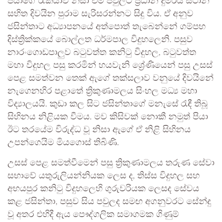
පියාගේ රැකියාව නිසා එම පවුලට ප්‍රධාන දුම්රිය ස්ථාන
සහිත දිවයින පුරාම සැරිසරන්නට සිදු විය. ඒ අනුව
ජසින්තාට අධ්‍යාපනයේ අත්පොත් තැබෙන්නේ ගම්පහ
දිස්ත්‍රික්කයේ බොල්ලත ධර්මපාල විදුහලෙනි. පසුව
නාරංගොඩපාලුව බටුවත්ත කනිටු විදුහල, බටුවත්ත
මහා විදුහල පසු කරමින් හයවැනි ශ්‍රේණියෙන් පසු උසස්
පෙළ සමත්වන තෙක් ඇගේ තක්සලාව වනුයේ දිවයිනේ
නැගෙනහිර පළාතේ ත්‍රිකුණාමලය සිංහල මධ්‍ය මහා
විද්‍යාලයයි. කුඩා කල සිට ජසින්තාගේ මනැසේ රැඳී තිබූ
සිහිනය නිළියක වීමය. මව කිසිවක් නොකී නමුත් පියා
ඊට තරයේම විරුද්ධ වූ නිසා ඇගේ ඒ නිළි සිහිනය
උපන්ගෙයිම මියගොස් තිබිණි.
උසස් පෙළ සමත්වීමෙන් පසු ත්‍රිකුණාමලය තරුණ සේවා
සභාවේ යතුරුලියන්නියක ලෙස ද, තිස්ස විදුහල සහ
අභයපුර කනිටු විදුහලෙහි ගුරුවරියක ලෙසද සේවය
කළ ජසින්තා, පසුව සිය පවුලද සමඟ අගනුවරට සේන්දු
වූ අතර එහිදී ඇය පෞද්ගලික සමාගමක ගිණුම්