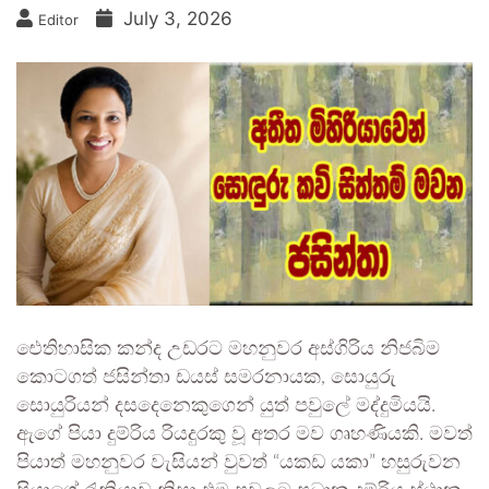
July 3, 2026
Editor
ඓතිහාසික කන්ද උඩරට මහනුවර අස්ගිරිය නිජබිම
කොටගත් ජසින්තා ඩයස් සමරනායක, සොයුරු
සොයුරියන් දසදෙනෙකුගෙන් යුත් පවුලේ මද්දුමියයි.
ඇගේ පියා දුම්රිය රියදුරකු වූ අතර මව ගෘහණියකි. මවත්
පියාත් මහනුවර වැසියන් වුවත් “යකඩ යකා” හසුරුවන