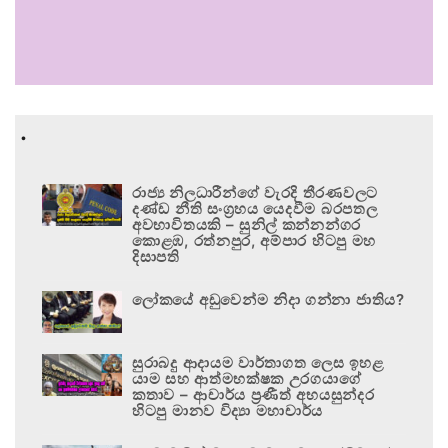
.
රාජ්‍ය නිලධාරීන්ගේ වැරදි තීරණවලට
දණ්ඩ නීති සංග්‍රහය යෙදවීම බරපතල
අවභාවිතයකි – සුනිල් කන්නන්ගර
කොළඹ, රත්නපුර, අම්පාර හිටපු මහ
දිසාපති
ලෝකයේ අඩුවෙන්ම නිදා ගන්නා ජාතිය?
සුරාබදු ආදායම වාර්තාගත ලෙස ඉහළ
යාම සහ ආත්මභක්ෂක උරගයාගේ
කතාව – ආචාර්ය ප්‍රණීත් අභයසුන්දර
හිටපු මානව විද්‍යා මහාචාර්ය