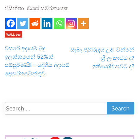
ජසින්තා ඩයස් සමරනායක.
WALL එක
වසරේ අදායම් බදු
සැබෑ පුනරුදය උදා වන්නේ
ඉලක්කයෙන් 52%ක්
ශ්‍රී ලංකාවට ද?
සම්පූර්ණයි! – දේශීය අදායම්
ඉතියෝපියාවට ද?
දෙපාර්තමේන්තුව