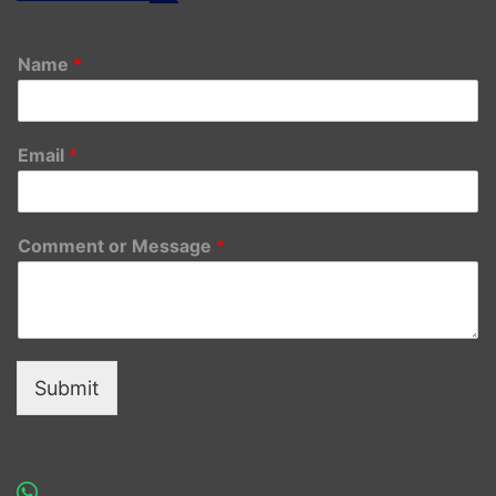
Name
*
Email
*
Comment or Message
*
Submit