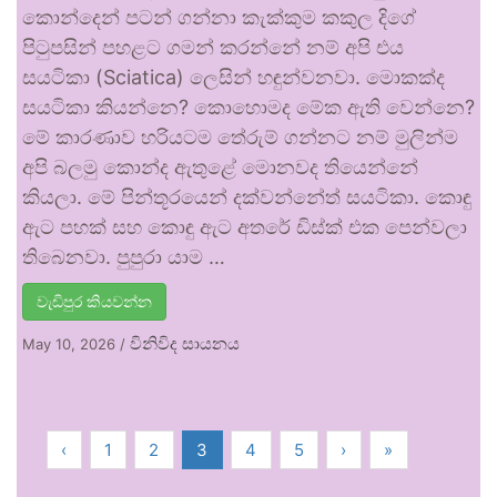
කොන්දෙන් පටන් ගන්නා කැක්කුම කකුල දිගේ
පිටුපසින් පහළට ගමන් කරන්නේ නම් අපි එය
සයටිකා (Sciatica) ලෙසින් හඳුන්වනවා. මොකක්ද
සයටිකා කියන්නෙ? කොහොමද මේක ඇති වෙන්නෙ?
මේ කාරණාව හරියටම තේරුම් ගන්නට නම් මුලින්ම
අපි බලමු කොන්ද ඇතුළේ මොනවද තියෙන්නේ
කියලා. මේ පින්තූරයෙන් දක්වන්නේත් සයටිකා. කොඳු
ඇට පහක් සහ කොඳු ඇට අතරේ ඩිස්ක් එක පෙන්වලා
තිබෙනවා. පුපුරා යාම …
වැඩිපුර කියවන්න
විනිවිද සායනය
May 10, 2026
/
‹
1
2
3
4
5
›
»