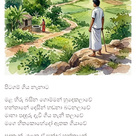
පිටගම් ගිය නෑනාට
මළ හිරු බසින ගොම්මන් හුදෙකලාවේ
හන්තානේ දෙසින් හඬනා බටනලාවේ
මානා පදඳුරු දැවී ගිය තැනි තලාවේ
මගෙ හිතකොහේදෝ ඈතක ගියාවේ