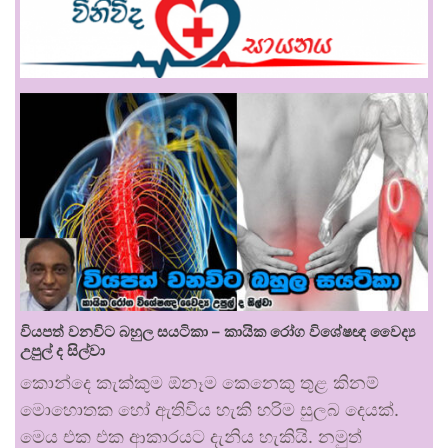
වියපත් වනවිට බහුල සයටිකා – කායික රෝග විශේෂඥ වෛද්‍ය
උපුල් ද සිල්වා
කොන්දෙ කැක්කුම ඕනෑම කෙනෙකු තුළ කිනම්
මොහොතක හෝ ඇතිවිය හැකි හරිම සුලබ දෙයක්.
මෙය එක එක ආකාරයට දැනිය හැකියි. නමුත්