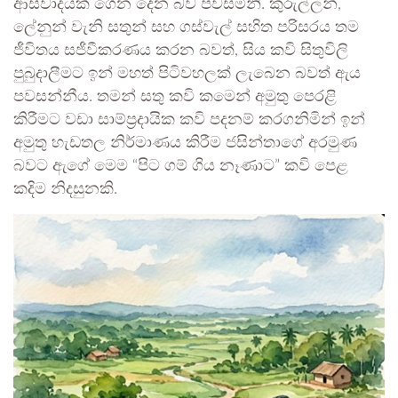
ආස්වාදයක් ගෙන දෙන බව පවසමිනි. කුරුල්ලන්,
ලේනුන් වැනි සතුන් සහ ගස්වැල් සහිත පරිසරය තම
ජීවිතය සජීවීකරණය කරන බවත්, සිය කවි සිතුවිලි
පුබුදාලීමට ඉන් මහත් පිටිවහලක් ලැබෙන බවත් ඇය
පවසන්නීය. තමන් සතු කවි කමෙන් අමුතු පෙරළි
කිරීමට වඩා සාම්ප්‍රදායික කවි පදනම් කරගනිමින් ඉන්
අමුතු හැඩතල නිර්මාණය කිරීම ජසින්තාගේ අරමුණ
බවට ඇගේ මෙම “පිට ගම් ගිය නෑණාට” කවි පෙළ
කදිම නිදසුනකි.