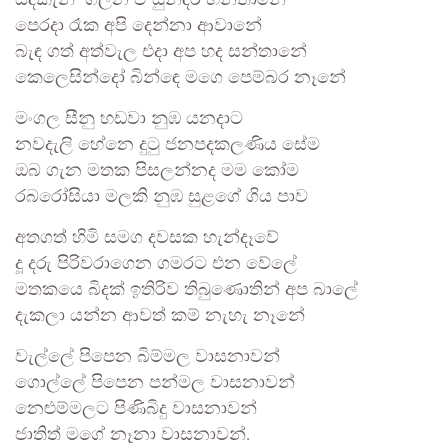
සදකැන් ගලන ඒ සුන්දර හන්තානේ
පෙරදා රෑක අපි දෙන්නා ආවානේ
බැඳ ගත් අත්වැල එදා අප හද සන්තානේ
කෙලෙසින්දෝ බින්ඳෙ මගෙ පෙම්බර නෑනේ
මංගල සීනු හඩවා නුඹ යනදාට
නවදැලි හේනෙ දුටු ජනපදකලණිය සේම
ඔබ ගැන මතක පිසලන්නද මම කෝම
රබරෝසියා මලකි නුඹ සුළගේ ගිය පාව
අතගත් හිමි සමග දවසක හැන්දෑවේ
දූ දරු පිරිවරාගෙන ගමරට එන වේලේ
මතකයෙ බිදක් ඉතිරිව තිබුණොතින් අප බාලේ
දැකලා යන්න ආවත් කම් නැහැ නෑනේ
වැල්ලේ පිපෙන බිම්මල වාසනාවන්
ගොල්ලේ පිපෙන පන්මල වාසනාවන්
නෙළුම්මලට පිණිබිදු වාසනාවන්
ජාතිත් මගේ නෑනා වාසනාවන්.