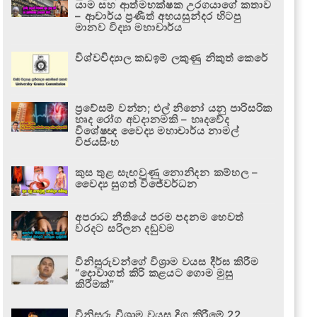
යාම සහ ආත්මභක්ෂක උරගයාගේ කතාව
– ආචාර්ය ප්‍රණීත් අභයසුන්දර හිටපු
මානව විද්‍යා මහාචාර්ය
විශ්වවිද්‍යාල කඩඉම් ලකුණු නිකුත් කෙරේ
ප්‍රවේසම් වන්න; එල් නිනෝ යනු පාරිසරික
හෘද රෝග අවදානමකි – හෘදවේද
විශේෂඥ වෛද්‍ය මහාචාර්ය නාමල්
විජයසිංහ
කුස තුළ සැඟවුණු නොනිදන කම්හල –
වෛද්‍ය සුගත් විජේවර්ධන
අපරාධ නීතියේ පරම පදනම හෙවත්
වරදට සරිලන දඬුවම
විනිසුරුවන්ගේ විශ්‍රාම වයස දීර්ඝ කිරීම
“දොවාගත් කිරි කළයට ගොම මුසු
කිරීමක්”
විනිසුරු විශ්‍රාම වයස දිගු කිරීමේ 22