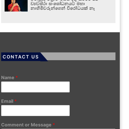
ව්‍යවස්ථා සංශෝධනයට මහා
නාහිමිවරුන්ගෙන් විරෝධයක් නෑ
CONTACT US
Name
*
Email
*
Comment or Message
*