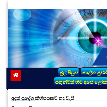
Skip
to
content
vinivida.lk
මුල් පිටුව
කාලීන පුවත
සතුන්ටත් හිමි අපේ ලෝ
අදත් ප්‍රදේශ කිහිපයකට තද වැසි