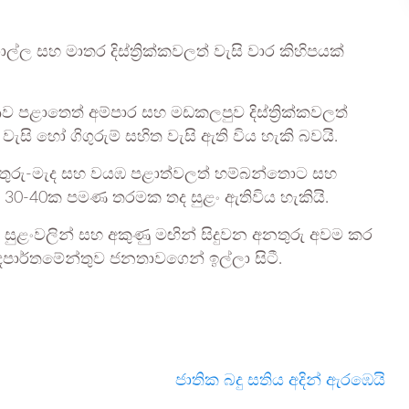
්ල සහ මාතර දිස්ත්‍රික්කවලත් වැසි වාර කිහිපයක්
 පළාතෙත් අම්පාර සහ මඩකලපුව දිස්ත්‍රික්කවලත්
වැසි හෝ ගිගුරුම් සහිත වැසි ඇති විය හැකි බවයි.
ු, උතුරු-මැද සහ වයඹ පළාත්වලත් හම්බන්තොට සහ
ි.මී. 30-40ක පමණ තරමක තද සුළං ඇතිවිය හැකියි.
ද සුළංවලින් සහ අකුණු මඟින් සිදුවන අනතුරු අවම කර
ෙපාර්තමේන්තුව ජනතාවගෙන් ඉල්ලා සිටී.
ජාතික බදු සතිය අදින් ඇරඹෙයි