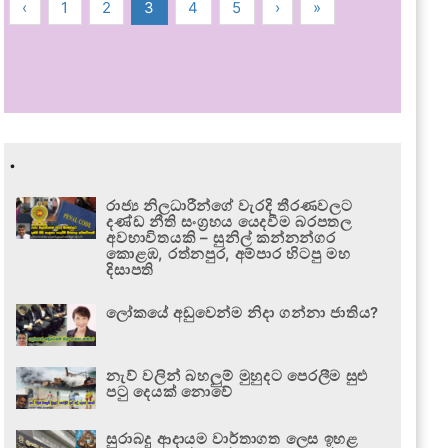
‹
1
2
3
4
5
›
»
.
රාජ්‍ය නිලධාරීන්ගේ වැරදි තීරණවලට
දණ්ඩ නීති සංග්‍රහය යෙදවීම බරපතල
අවභාවිතයකි – සුනිල් කන්නන්ගර
කොළඹ, රත්නපුර, අම්පාර හිටපු මහ
දිසාපති
ලෝකයේ අඩුවෙන්ම නිදා ගන්නා ජාතිය?
නැව් වලින් බහලුම් මුහුදට පෙරලීම සුළු
පටු දෙයක් නොවේ
සුරාබදු ආදායම වාර්තාගත ලෙස ඉහළ