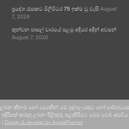
ප්‍රදේශ රැසකට මිලිමීටර 75 ඉක්ම වූ වැසි
August
7, 2026
තුන්වන පාසල් වාරයේ පළමු අදියර අදින් අවසන්
August 7, 2026
 ලබන කිනම් හෝ දෙයකින් යම් පුද්ගලයකුට හෝ පාර්ශවයකට
දිරිපත් කරනු ලබන පිළිතුරු පළකිරීමට මෙම වෙබ් අඩවිය ආච
 |
Design & develop by AmpleThemes