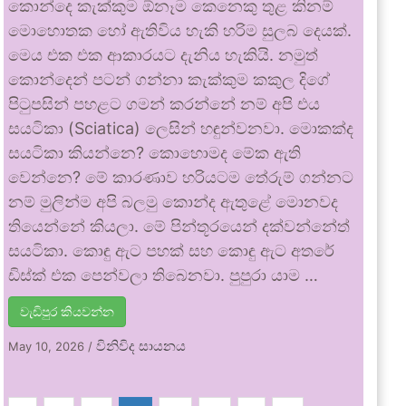
කොන්දෙ කැක්කුම ඕනෑම කෙනෙකු තුළ කිනම්
මොහොතක හෝ ඇතිවිය හැකි හරිම සුලබ දෙයක්.
මෙය එක එක ආකාරයට දැනිය හැකියි. නමුත්
කොන්දෙන් පටන් ගන්නා කැක්කුම කකුල දිගේ
පිටුපසින් පහළට ගමන් කරන්නේ නම් අපි එය
සයටිකා (Sciatica) ලෙසින් හඳුන්වනවා. මොකක්ද
සයටිකා කියන්නෙ? කොහොමද මේක ඇති
වෙන්නෙ? මේ කාරණාව හරියටම තේරුම් ගන්නට
නම් මුලින්ම අපි බලමු කොන්ද ඇතුළේ මොනවද
තියෙන්නේ කියලා. මේ පින්තූරයෙන් දක්වන්නේත්
සයටිකා. කොඳු ඇට පහක් සහ කොඳු ඇට අතරේ
ඩිස්ක් එක පෙන්වලා තිබෙනවා. පුපුරා යාම …
වැඩිපුර කියවන්න
විනිවිද සායනය
May 10, 2026
/