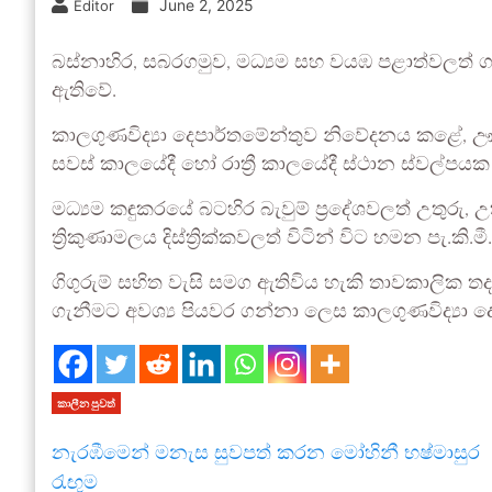
June 2, 2025
Editor
බස්නාහිර, සබරගමුව, මධ්‍යම සහ වයඹ පළාත්වලත් ගාල
ඇතිවේ.
කාලගුණවිද්‍යා දෙපාර්තමේන්තුව නිවේදනය කළේ, ඌව
සවස් කාලයේදී හෝ රාත්‍රී කාලයේදී ස්ථාන ස්වල්පයක 
මධ්‍යම කඳුකරයේ බටහිර බැවුම් ප්‍රදේශවලත් උතුර
ත්‍රිකුණාමලය දිස්ත්‍රික්කවලත් විටින් විට හමන පැ.ක
ගිගුරුම් සහිත වැසි සමග ඇතිවිය හැකි තාවකාලික ත
ගැනීමට අවශ්‍ය පියවර ගන්නා ලෙස කාලගුණවිද්‍යා ද
කාලීන පුවත්
නැරඹීමෙන් මනැස සුවපත් කරන මෝහිනී භෂ්මාසුර
රැඟුම