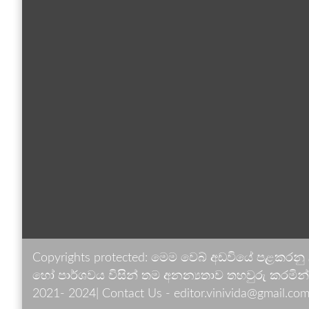
Copyrights protected: මෙම වෙබ් අඩවියේ පළකරනු
හෝ පාර්ශවය විසින් තම අනන්‍යතාව තහවුරු කරමින් ඉ
2021- 2024| Contact Us - editor.vinivida@gmail.com