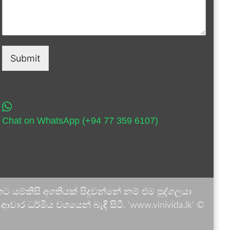
Submit
Chat on WhatsApp (+94 77 359 6107)
 යම්කිසි අගතියක් සිදුවන්නේ නම් එම පුද්ගලයා
ාර ධර්මීය වශයෙන් බැඳී සිටී. 'www.vinivida.lk' ©