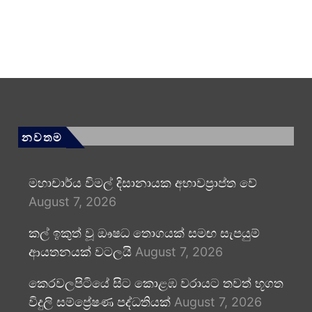
නවතම
මහාචාර්ය විමල් දිසානායක අභාවප්‍රාප්ත වේ
August 7, 2026
කල් ඉකුත් වූ ඖෂධ තොගයක් සමඟ සැපයුම්
ආයතනයක් වටලයි
August 7, 2026
කෙරවලපිටියේ සිට කොළඹ වරායට තවත් භූගත
විදුලි සම්ප්‍රේෂණ පද්ධතියක්
August 7, 2026