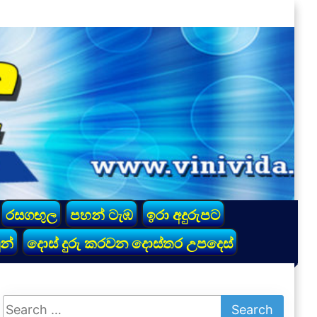
රසගඟුල
පහන් ටැඹ
ඉරා අදුරුපට
න්
දොස් දුරු කරවන දොස්තර උපදෙස්