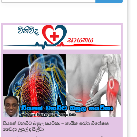
වියපත් වනවිට බහුල සයටිකා – කායික රෝග විශේෂඥ
වෛද්‍ය උපුල් ද සිල්වා