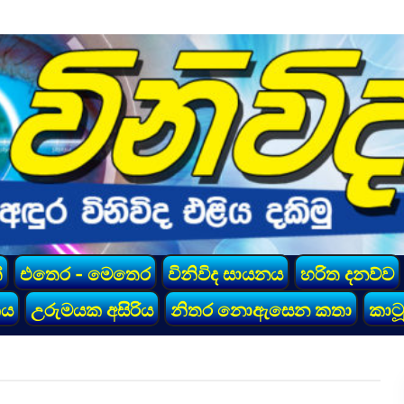
්
එතෙර - මෙතෙර
විනිවිද සායනය
හරිත දනව්ව
කය
උරුමයක අසිරිය
නිතර නොඇසෙන කතා
කාටූ