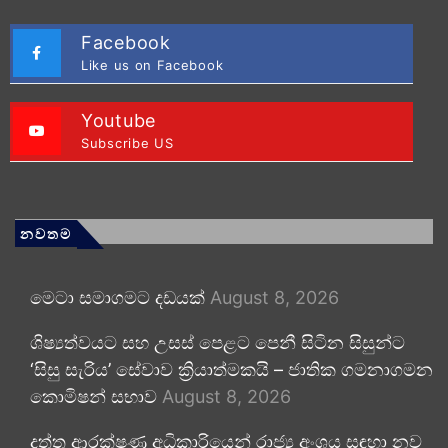
Facebook
Like us on Facebook
Youtube
Subscribe US
නවතම
මෙටා සමාගමට දඩයක්
August 8, 2026
ශිෂ්‍යත්වයට සහ උසස් පෙළට පෙනී සිටින සිසුන්ට
‘සිසු සැරිය’ සේවාව ක්‍රියාත්මකයි – ජාතික ගමනාගමන
කොමිෂන් සභාව
August 8, 2026
දත්ත ආරක්ෂණ අධිකාරියෙන් රාජ්‍ය අංශය සඳහා නව