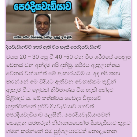
දියවැඩියාවට පෙර ඇති විය හැකි පෙරදියවැඩියාව
වයස 20 – 30 පසු වී 40 -50 වන විට ශරීරයේ පෙනුම
වෙනස් වන අන්දම අපි දනිමු. ශරීරය ඇතුලාන්තය
වෙනස් වන්නේත් මේ ආකාරයටම ය. අද අපි කතා
කරන්නේ මේ විදියට ඇතිවන වෙනස්කම තුළින්
ඇතැම් විට ලෙඩක් නිර්මාණය විය හැකි අන්දම
පිළිබඳව ය. මේ තත්ත්වය වෛද්‍ය විද්‍යාවේ
හඳුන්වන්නේ පූර්ව දියවැඩියාව හෙවත්
පෙරදියවැඩියාව ලෙසිනි. පෙරදියවැඩියාවෙන්
පෙළෙන සමහරුන් නිරායාසයෙන්ම දියවැඩියාව තුළට
ගමන් කරන්නේ එම පුද්ගලයාටවත් නොදැනෙන