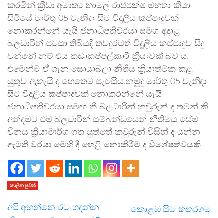
කරමින් ක්‍රීඩා අමාත්‍ය නාමල් රාජපක්ෂ මහතා කියා
සිටියේ මාර්තු 05 වැනිදා සිට විදුලිය කප්පාදුවක්
නොකරන්නේ යැයි ජනාධිපතිවරයා සමග අදාළ
බලධාරීන් පවසා තිබියදී තවදුරටත් විදුලිය කප්පාදුව සිදු
වන්නේ නම් එය කඩාකප්පල්කාරී ක්‍රියාවක් බව ය.
එමෙන්ම ඒ ගැන සොයාබලා නීතිය ක්‍රියාත්මක කළ
යුතුව ඇතැයි ද හෙතෙම පැවසීය.නමුදු මාර්තු 05 වැනිදා
සිට විදුලිය කප්පාදුවක් නොකරන්නේ යැයි
ජනාධිපතිවරයා සමඟ කී බලධාරීන් කවුරුන් ද තමන් කී
අන්දමට එම බලධාරීන් සම්බන්ධයෙන් නීතිමය සේම
විනය ක්‍රියාමාර්ග ගත යුත්තේ කවුරුන් විසින් ද යන්න
ඇමති වරයා මෙහි දී හෙළි නොකිරීම ද විශේෂත්වයකි
කාලීන පුවත්
අපි අහන්නෙ රට හදන්න
කොළඹ සිට කතරගම