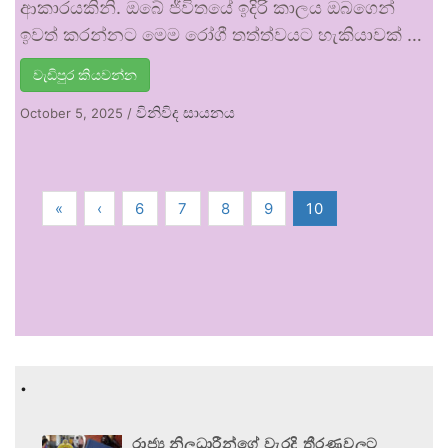
ආකාරයකිනි. ඔබේ ජීවිතයේ ඉදිරි කාලය ඔබගෙන්
ඉවත් කරන්නට මෙම රෝගී තත්ත්වයට හැකියාවක් …
වැඩිපුර කියවන්න
විනිවිද සායනය
October 5, 2025
/
«
‹
6
7
8
9
10
.
රාජ්‍ය නිලධාරීන්ගේ වැරදි තීරණවලට