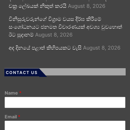
චක්‍ර ලේඛයක් නිකුත් කරයි
August 8, 2026
විනිසුරුවරුන්ගේ විශ්‍රාම වයස දීර්ඝ කිරීමේ
සංශෝධනයට ජනමත විචාරණයක් අවශ්‍ය වුවහොත්
ඊට සූදානම්
August 8, 2026
අද දිනයේ පළාත් කිහිපයකට වැසි
August 8, 2026
CONTACT US
Name
*
Email
*