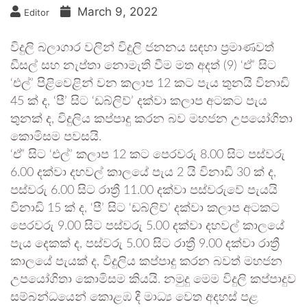
March 9, 2022
Editor
විදුලි බලාගාර වලින් විදුලි ජනනය සඳහා ප්‍රමාණවත්
ඩීසල් සහ නැප්තා නොමැති වීම මත අදත් (9) ‘ඒ’ සිට
‘එල්’ පිළිවෙළින් වන කලාප 12 කට පැය තුනයි විනාඩි
45 ක් ද, ‘පී’ සිට ‘ඩබ්ලිව්’ දක්වා කලාප අටකට පැය
තුනක් ද, විදුලිය කප්පාදු කරන බව මහජන උපයෝගිතා
කොමිසම පවසයි.
‘ඒ’ සිට ‘එල්’ කලාප 12 කට පෙරවරු 8.00 සිට පස්වරු
6.00 දක්වා දහවල් කාලයේ පැය 2 යි විනාඩි 30 ක් ද,
පස්වරු 6.00 සිට රාත්‍රී 11.00 දක්වා පස්වරුවේ පැයයි
විනාඩි 15 ක් ද, ‘පී’ සිට ‘ඩබ්ලිව්’ දක්වා කලාප අටකට
පෙරවරු 9.00 සිට පස්වරු 5.00 දක්වා දහවල් කාලයේ
පැය දෙකක් ද, පස්වරු 5.00 සිට රාත්‍රී 9.00 දක්වා රාත්‍රී
කාලයේ පැයක් ද, විදුලිය කප්පාදු කරන බවත් මහජන
උපයෝගිතා කොමිසම කියයි. නමුදු මෙම විදුලි කප්පාදුව
සම්බන්ධයෙන් කොළඹ දී මාධ්‍ය වෙත අදහස් පළ