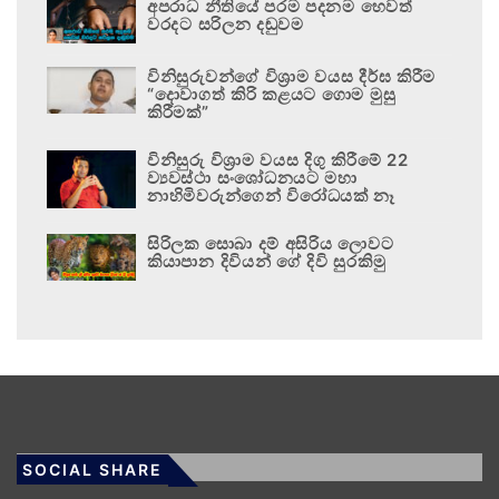
අපරාධ නීතියේ පරම පදනම හෙවත්
වරදට සරිලන දඬුවම
විනිසුරුවන්ගේ විශ්‍රාම වයස දීර්ඝ කිරීම
“දොවාගත් කිරි කළයට ගොම මුසු
කිරීමක්”
විනිසුරු විශ්‍රාම වයස දිගු කිරීමේ 22
ව්‍යවස්ථා සංශෝධනයට මහා
නාහිමිවරුන්ගෙන් විරෝධයක් නෑ
සිරිලක සොබා දම් අසිරිය ලොවට
කියාපාන දිවියන් ගේ දිවි සුරකිමු
SOCIAL SHARE