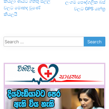
කියලා ණයට ගත්තු සල්ලි
ලංගම පෞද්ගලික බස්
වලට මොකද වුණේ
වලට GPS යන්ත්‍ර
කියලයි