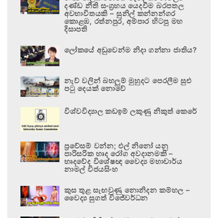
දණ්ඩ නීති සංග්‍රහය යෙදවීම බරපතල
අවභාවිතයකි – සුනිල් කන්නන්ගර
කොළඹ, රත්නපුර, අම්පාර හිටපු මහ
දිසාපති
ලෝකයේ අඩුවෙන්ම නිදා ගන්නා ජාතිය?
නැව් වලින් බහලුම් මුහුදට පෙරලීම සුළු
පටු දෙයක් නොවේ
විශ්වවිද්‍යාල කඩඉම් ලකුණු නිකුත් කෙරේ
ප්‍රවේසම් වන්න; එල් නිනෝ යනු
පාරිසරික හෘද රෝග අවදානමකි –
හෘදවේද විශේෂඥ වෛද්‍ය මහාචාර්ය
නාමල් විජයසිංහ
කුස තුළ සැඟවුණු නොනිදන කම්හල –
වෛද්‍ය සුගත් විජේවර්ධන