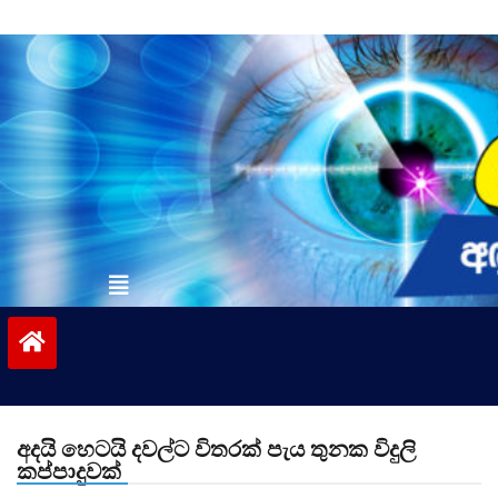
Skip
to
content
vinivida.lk
අදයි හෙටයි දවල්ට විතරක් පැය තුනක විදුලි
කප්පාදුවක්