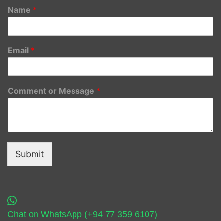
Name
*
Email
*
Comment or Message
*
Submit
Chat on WhatsApp (+94 77 359 6107)