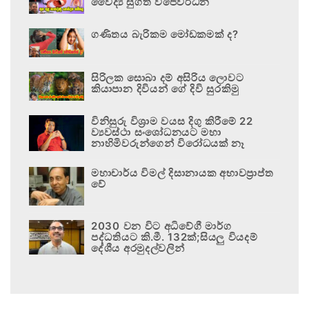
වෛද්‍ය සුගත් විජේවර්ධන
ගණිතය බැරිකම මෝඩකමක් ද?
සිරිලක සොබා දම් අසිරිය ලොවට
කියාපාන දිවියන් ගේ දිවි සුරකිමු
විනිසුරු විශ්‍රාම වයස දිගු කිරීමේ 22
ව්‍යවස්ථා සංශෝධනයට මහා
නාහිමිවරුන්ගෙන් විරෝධයක් නෑ
මහාචාර්ය විමල් දිසානායක අභාවප්‍රාප්ත
වේ
2030 වන විට අධිවේගී මාර්ග
පද්ධතියට කි.මී. 132ක්;සියලු වියදම්
දේශීය අරමුදල්වලින්