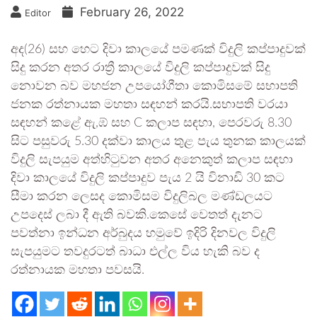
February 26, 2022
Editor
අද(26) සහ හෙට දිවා කාලයේ පමණක් විදුලි කප්පාදුවක්
සිදු කරන අතර රාත්‍රී කාලයේ විදුලි කප්පාදුවක් සිදු
නොවන බව මහජන උපයෝගීතා කොමිසමේ සභාපති
ජනක රත්නායක මහතා සඳහන් කරයි.සභාපති වරයා
සඳහන් කළේ ඇ,ඹ් සහ C කලාප සඳහා, පෙරවරු 8.30
සිට පසුවරු 5.30 දක්වා කාලය තුළ පැය තුනක කාලයක්
විදුලි සැපයුම අත්හිටුවන අතර අනෙකුත් කලාප සඳහා
දිවා කාලයේ විදුලි කප්පාදුව පැය 2 යි විනාඩි 30 කට
සීමා කරන ලෙසද කොමිසම විදුලිබල මණ්ඩලයට
උපදෙස් ලබා දී ඇති බවකි.කෙසේ වෙතත් දැනට
පවත්නා ඉන්ධන අර්බුදය හමුවේ ඉදිරි දිනවල විදුලි
සැපයුමට තවදුරටත් බාධා එල්ල විය හැකි බව ද
රත්නායක මහතා පවසයි.