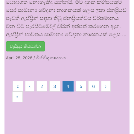
යොදාගත නොහැකිද යන්නයි. මීට දශක කිහිපයකට
පෙර සාමාන්‍ය වේදනා නාශකයක් ලෙස ඉතා ජනප්‍රියව
පැවති ඇස්ප්‍රීන් සඳහා තිබූ ජනප්‍රියත්වය වර්තමානය
වන විට පැරසිටමෝල් විසින් අත්පත් කරගෙන ඇත.
ඇස්ප්‍රීන් භාවිතය සාමාන්‍ය වේදනා නාශකයක් ලෙස …
වැඩිපුර කියවන්න
විනිවිද සායනය
April 25, 2026
/
«
‹
2
3
4
5
6
›
»