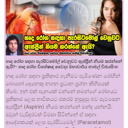
හෘද රෝග සඳහා පැරසිටමෝල් වෙනුවට ඇස්ප්‍රීන් නියම කරන්නේ
ඇයි?- හෘද රෝග විශේෂඥ වෛද්‍ය මහාචාර්ය නාමල් විජයසිංහ
හෘද රෝග සඳහා ප්‍රතිකාර ගැනීමට පැමිණෙන රෝගීන්
බොහෝ දෙනෙකු නගන ප්‍රධාන ප්‍රශ්න කිහිපයක්
තිබේ. ඉන් එක් පැනයක් වන්නේ තමන්ගේ රෝගයට
ප්‍රතිකාර ලෙස භාවිතයට එතරම් නුසුදුසු බව පැවසෙන
ඇස්ප්‍රීන් (Aspirin) නියම කරන්නේ මන්ද යන්නයි.
ඔවුන් වැඩිදුරටත් විමසා සිටින්නේ ඒ සඳහා
ආදේශකයක් ලෙස පැරසිටමෝල් (Paracetamol)