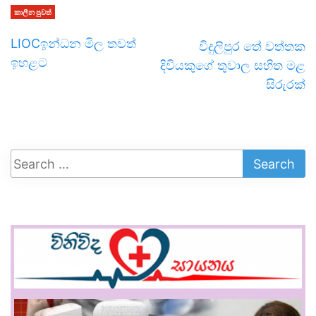
කාලීන පුවත්
LIOCඉන්ධන මිල තවත්
විදුලිපුර තේ වත්තක
ඉහළට
දිවියකුගේ තුවාල සහිත මළ
සිරුරක්