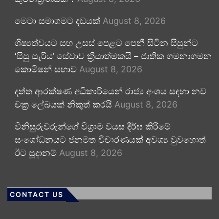
මෙටා සමාගමට දඩයක්
August 8, 2026
ශිෂ්‍යත්වයට සහ උසස් පෙළට පෙනී සිටින සිසුන්ට
‘සිසු සැරිය’ සේවාව ක්‍රියාත්මකයි – ජාතික ගමනාගමන
කොමිෂන් සභාව
August 8, 2026
දත්ත ආරක්ෂණ අධිකාරියෙන් රාජ්‍ය අංශය සඳහා නව
චක්‍ර ලේඛයක් නිකුත් කරයි
August 8, 2026
විනිසුරුවරුන්ගේ විශ්‍රාම වයස දීර්ඝ කිරීමේ
සංශෝධනයට ජනමත විචාරණයක් අවශ්‍ය වුවහොත්
ඊට සූදානම්
August 8, 2026
CONTACT US