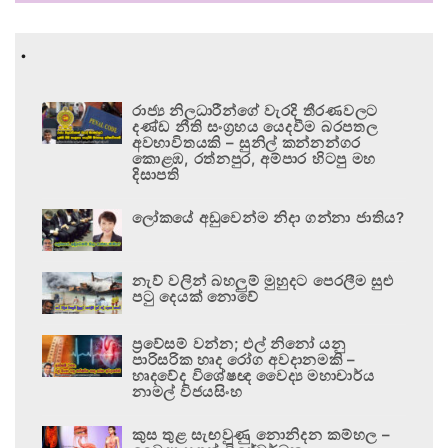
.
රාජ්‍ය නිලධාරීන්ගේ වැරදි තීරණවලට
දණ්ඩ නීති සංග්‍රහය යෙදවීම බරපතල
අවභාවිතයකි – සුනිල් කන්නන්ගර
කොළඹ, රත්නපුර, අම්පාර හිටපු මහ
දිසාපති
ලෝකයේ අඩුවෙන්ම නිදා ගන්නා ජාතිය?
නැව් වලින් බහලුම් මුහුදට පෙරලීම සුළු
පටු දෙයක් නොවේ
ප්‍රවේසම් වන්න; එල් නිනෝ යනු
පාරිසරික හෘද රෝග අවදානමකි –
හෘදවේද විශේෂඥ වෛද්‍ය මහාචාර්ය
නාමල් විජයසිංහ
කුස තුළ සැඟවුණු නොනිදන කම්හල –