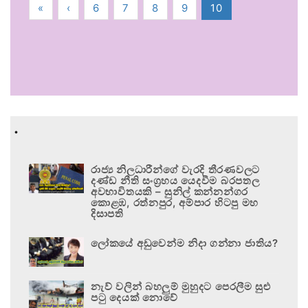
«
‹
6
7
8
9
10
.
රාජ්‍ය නිලධාරීන්ගේ වැරදි තීරණවලට
දණ්ඩ නීති සංග්‍රහය යෙදවීම බරපතල
අවභාවිතයකි – සුනිල් කන්නන්ගර
කොළඹ, රත්නපුර, අම්පාර හිටපු මහ
දිසාපති
ලෝකයේ අඩුවෙන්ම නිදා ගන්නා ජාතිය?
නැව් වලින් බහලුම් මුහුදට පෙරලීම සුළු
පටු දෙයක් නොවේ