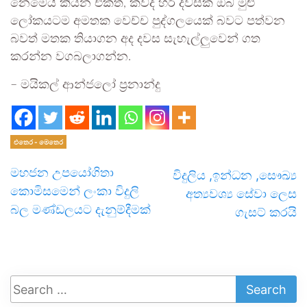
නෙමෙයි කියන එකත්, කවද හරි දවසක ඔබ මුළු
ලෝකයටම අමතක වෙච්ච පුද්ගලයෙක් බවට පත්වන
බවත් මතක තියාගන අද දවස සැහැල්ලුවෙන් ගත
කරන්න වගබලාගන්න.
– මයිකල් ආන්ජලෝ ප්‍රනාන්දු
එතෙර - මෙතෙර
මහජන උපයෝගිතා
විදුලිය ,ඉන්ධන ,සෞඛ්‍ය
කොමිසමෙන් ලංකා විදුලි
අත්‍යවශ්‍ය සේවා ලෙස
බල මණ්ඩලයට දැනුම්දීමක්
ගැසට් කරයි