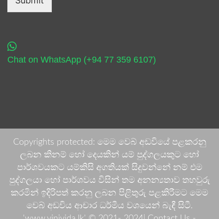
Submit
Chat on WhatsApp (+94 77 359 6107)
Copyrights protected: මෙම වෙබ් අඩවියේ පළකරනු
ලබන කිනම් හෝ දෙයකින් යම් පුද්ගලයකුට හෝ
පාර්ශවයකට යම්කිසි අගතියක් සිදුවන්නේ නම් එම
පුද්ගලයා හෝ පාර්ශවය විසින් තම අනන්‍යතාව තහවුරු
කරමින් ඉදිරිපත් කරනු ලබන පිළිතුරු පළකිරීමට මෙම
වෙබ් අඩවිය ආචාර ධර්මීය වශයෙන් බැඳී සිටී.
'www.vinivida.lk' © 2021- 2024| Contact Us -