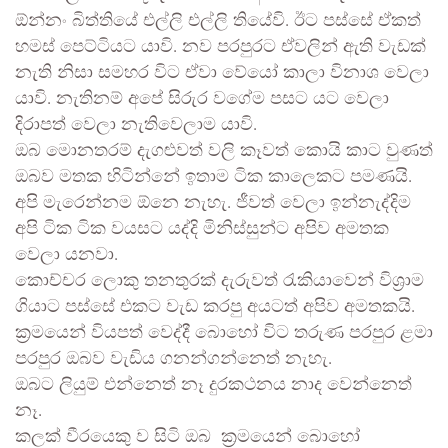
ඕන්නං බිත්තියේ එල්ලි එල්ලි තියේවි. ඊට පස්සේ ඒකත්
හමස් පෙට්ටියට යාවි. නව පරපුරට ඒවලින් ඇති වැඩක්
නැති නිසා සමහර විට ඒවා වේයෝ කාලා විනාශ වෙලා
යාවි. නැතිනම් අපේ සිරුර වගේම පසට යට වෙලා
දිරාපත් වෙලා නැතිවෙලාම යාවි.
ඔබ මොනතරම් දැගළුවත් වලි කෑවත් කොයි කාට වුණත්
ඔබව මතක හිටින්නේ ඉතාම ටික කාලෙකට පමණයි.
අපි මැරෙන්නම ඕනෙ නැහැ. ජීවත් වෙලා ඉන්නැද්දිම
අපි ටික ටික වයසට යද්දි මිනිස්සුන්ට අපිව අමතක
වෙලා යනවා.
කොච්චර ලොකු තනතුරක් දැරුවත් රැකියාවෙන් විශ්‍රාම
ගියාට පස්සේ එකට වැඩ කරපු අයටත් අපිව අමතකයි.
ක්‍රමයෙන් වියපත් වෙද්දී බොහෝ විට තරුණ පරපුර ළමා
පරපුර ඔබව වැඩිය ගනන්ගන්නෙත් නැහැ.
ඔබට ලියුම් එන්නෙත් නෑ දුරකථනය නාද වෙන්නෙත්
නෑ.
කලක් වීරයෙකු ව සිටි ඔබ ‍ ක්‍රමයෙන් බොහෝ