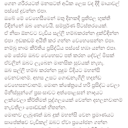
ගෙන ශරීරයටත් මනසටත් අධික ලෙස වද දිදී මායාවල්
පස්සේ දුවන්න එපා.
ඔබේ මේ වෙහෙසීමෙන් මතු දිනකදි ප්‍රතිඵල භුක්ති
විඳින්නේ ඔබ නෙවෙයි, සම්පූර්ණ පිටස්තරයෙක්.
ඒ නිසා ඕනවට වැඩිය සල්ලි හම්බකරන්න දුක්විඳින්න
එපා .ඉඩකඩම් අයිති කර ගන්න වෙහෙසෙන්න එපා.
නම්බු නාම කීර්තිය ප්‍රසිද්ධිය පස්සේ හඹා යන්න එපා.
මේ සේරම ඔබව වෙහෙසට පත් කරන දේවල් මිසක්
ඒවලින් ඔබට ලැබෙන මානසික සුවයක් නැහැ.
ඔබ සල්ලි හම්බ කරන්න පුදුම විදියට මහන්සි
වෙනවානම්, අහස උසට ගොඩනැගිලි හදන්ඩ
වෙහෙසනවානම්, මොන ක්ෂේත්‍රයේ හරි ප්‍රසිද්ධ වෙලා
මිනිස්සුන්ගේ ප්‍රසංසාවට අත්පොළසන් නාදයට
ලක්වෙලා කීර්තිමත් පුද්ගලයෙක් වෙන්න දඟලනවානම්
නැවතිලා පොඩ්ඩක් හිතන්න.
මොනව ලැබුණත් ඔබ දුක් මහන්සි වෙන ප්‍රමාණයට
සාපේක්ෂව වැඩිකල් ඔබට ඒවා ප්‍රයෝජන ගන්න