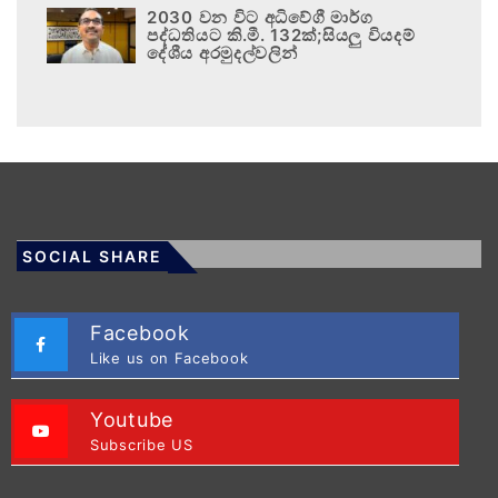
2030 වන විට අධිවේගී මාර්ග
පද්ධතියට කි.මී. 132ක්;සියලු වියදම්
දේශීය අරමුදල්වලින්
SOCIAL SHARE
Facebook
Like us on Facebook
Youtube
Subscribe US