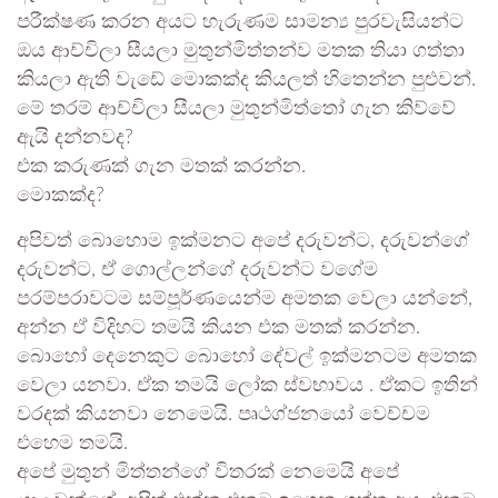
පරීක්ෂණ කරන අයට හැරුණම සාමන්‍ය පුරවැසියන්ට
ඔය ආච්චිලා සීයලා මුතුන්මිත්තන්ව මතක තියා ගත්තා
කියලා ඇති වැඩේ මොකක්ද කියලත් හිතෙන්න පුළුවන්.
මේ තරම් ආච්චිලා සීයලා මුතුන්මිත්තෝ ගැන කිව්වේ
ඇයි දන්නවද?
එක කරුණක් ගැන මතක් කරන්න.
මොකක්ද?
අපිවත් බොහොම ඉක්මනට අපේ දරුවන්ට, දරුවන්ගේ
දරුවන්ට, ඒ ගොල්ලන්ගේ දරුවන්ට වගේම
පරම්පරාවටම සම්පූර්ණයෙන්ම අමතක වෙලා යන්නේ,
අන්න ඒ විදිහට තමයි කියන එක මතක් කරන්න.
බොහෝ දෙනෙකුට බොහෝ දේවල් ඉක්මනටම අමතක
වෙලා යනවා. ඒක තමයි ලෝක ස්වභාවය . ඒකට ඉතින්
වරදක් කියනවා නෙමෙයි. පෘථග්ජනයෝ වෙච්චම
එහෙම තමයි.
අපේ මුතුන් මිත්තන්ගේ විතරක් නෙමෙයි අපේ