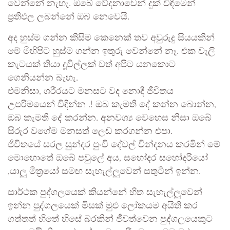
වෙන්නේ නැහැ. ඔබේ වේදනාවෙන් දුක් විඳීමෙන්
ප්‍රතිඵල ලබන්නේ ඔබ නෙවෙයි.
අද හුස්ම ගන්න කිසිම කෙනෙක් තව අවුරුදු සියයකින්
මේ මිහිපිට හුස්ම ගන්න ඉතුරු වෙන්නේ නෑ. එක වැලි
කැටයක් තියා දූවිල්ලක් වත් අපිට යනකොට
ගෙනියන්න බැහැ.
එමනිසා, ශරීරයට මනසට වද නොදී ජීවිතය
උපරිමයෙන් විඳින්න .! ඔබ කැමති දේ කන්න බොන්න,
ඔබ කැමති දේ කරන්න. අනවශ්‍ය වෙහෙස නිසා ඔබේ
සිරුර වගේම මනසත් ලෙඩ කරගන්න එපා.
ජීවිතයේ සරල සුන්දර පුංචි දේවල් වින්දනය කරමින් මේ
මොහොතේ ඔබේ පවුලේ අය, සහෝදර සහෝදරියෝ
,යාලු මිත්‍රයෝ සමඟ සැහැල්ලුවෙන් සතුටින් ඉන්න.
සාර්ථක පුද්ගලයෙක් කියන්නේ හිත සැහැල්ලුවෙන්
ඉන්න පුද්ගලයෙක් මිසක් මුළු ලෝකයම අයිති කර
ගත්තත් හිතේ හිසේ බරකින් ජීවත්වෙන පුද්ගලයෙකුට