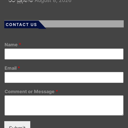
ඊට සූදානම්
August 8, 2026
CONTACT US
Name
*
Email
*
Comment or Message
*