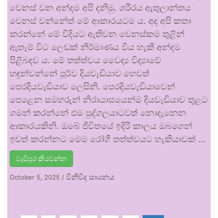
වෙනස් වන අන්දම අපි දනිමු. ශරීරය ඇතුලාන්තය
වෙනස් වන්නේත් මේ ආකාරයටම ය. අද අපි කතා
කරන්නේ මේ විදියට ඇතිවන වෙනස්කම තුළින්
ඇතැම් විට ලෙඩක් නිර්මාණය විය හැකි අන්දම
පිළිබඳව ය. මේ තත්ත්වය වෛද්‍ය විද්‍යාවේ
හඳුන්වන්නේ පූර්ව දියවැඩියාව හෙවත්
පෙරදියවැඩියාව ලෙසිනි. පෙරදියවැඩියාවෙන්
පෙළෙන සමහරුන් නිරායාසයෙන්ම දියවැඩියාව තුළට
ගමන් කරන්නේ එම පුද්ගලයාටවත් නොදැනෙන
ආකාරයකිනි. ඔබේ ජීවිතයේ ඉදිරි කාලය ඔබගෙන්
ඉවත් කරන්නට මෙම රෝගී තත්ත්වයට හැකියාවක් …
වැඩිපුර කියවන්න
විනිවිද සායනය
October 5, 2025
/