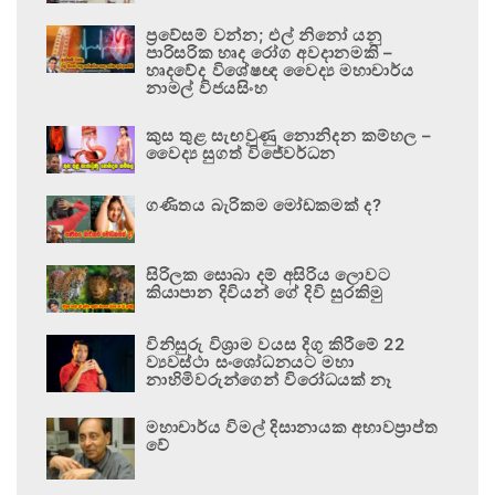
ප්‍රවේසම් වන්න; එල් නිනෝ යනු
පාරිසරික හෘද රෝග අවදානමකි –
හෘදවේද විශේෂඥ වෛද්‍ය මහාචාර්ය
නාමල් විජයසිංහ
කුස තුළ සැඟවුණු නොනිදන කම්හල –
වෛද්‍ය සුගත් විජේවර්ධන
ගණිතය බැරිකම මෝඩකමක් ද?
සිරිලක සොබා දම් අසිරිය ලොවට
කියාපාන දිවියන් ගේ දිවි සුරකිමු
විනිසුරු විශ්‍රාම වයස දිගු කිරීමේ 22
ව්‍යවස්ථා සංශෝධනයට මහා
නාහිමිවරුන්ගෙන් විරෝධයක් නෑ
මහාචාර්ය විමල් දිසානායක අභාවප්‍රාප්ත
වේ