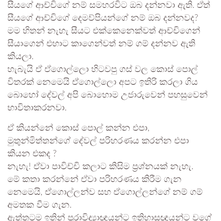
සීයගේ ආච්චිගේ නම් සමහරවිට ඔබ දන්නවා ඇති. ඒත්
සීයගේ ආච්චිගේ දෙමව්පියන්ගේ නම් ඔබ දන්නවද?
මම හිතන් නැහැ සීයට එක්කෙනෙක්වත් ආච්චිගෙන්
සීයාගෙන් එහාට කාගෙන්වත් නම් ගම් දන්නව ඇති
කියලා.
හැබැයි ඒ ඒගොල්ලො හිටවපු ගස් වල කොස් පොල්
විතරක් නෙමෙයි ඒගොල්ලො අපට ඉතිරි කරලා ගිය
බොහෝ දේවල් අපි බොහොම උජාරුවෙන් පහසුවෙන්
භාවිතාකරනවා.
ඒ කියන්නේ කොස් පොල් කන්න එපා,
මුතුන්මිත්තන්ගේ දේවල් පරිහරණය කරන්න එපා
කියන එකද ?
නැහැ! ඒවා පාවිච්චි කලාට කිසිම ප්‍රශ්නයක් නැහැ.
මේ කතා කරන්නේ ඒවා පරිහරණය කිරීම ගැන
නෙමෙයි, ඒගොල්ලන්ව සහ ඒගොල්ලන්ගේ නම් ගම්
අමතක වීම ගැන.
ඇත්තටම ඉතින් පුරාවිද්‍යාඥයන්ට ඉතිහාසඥයන්ට වගේ