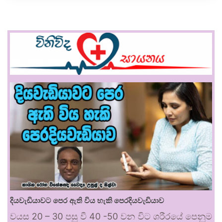
දියවැඩියාවට පෙර ඇති විය හැකි පෙරදියවැඩියාව
වයස 20 – 30 පසු වී 40 -50 වන විට ශරීරයේ පෙනුම