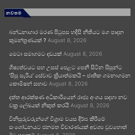
නවතම
බන්ධනාගාර මරණ පිටුපස හදිසි නීතියට මග පාදන
කුමන්ත්‍රණයක් ?
August 8, 2026
මෙටා සමාගමට දඩයක්
August 8, 2026
ශිෂ්‍යත්වයට සහ උසස් පෙළට පෙනී සිටින සිසුන්ට
‘සිසු සැරිය’ සේවාව ක්‍රියාත්මකයි – ජාතික ගමනාගමන
කොමිෂන් සභාව
August 8, 2026
දත්ත ආරක්ෂණ අධිකාරියෙන් රාජ්‍ය අංශය සඳහා නව
චක්‍ර ලේඛයක් නිකුත් කරයි
August 8, 2026
විනිසුරුවරුන්ගේ විශ්‍රාම වයස දීර්ඝ කිරීමේ
සංශෝධනයට ජනමත විචාරණයක් අවශ්‍ය වුවහොත්