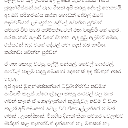
පල්ලි පන්සල් ඉස්කෝල වුණත් වැඩි හරියක් අපේ
මුතුන්මිත්තන්ගේ වැඩ මිසක් අපි කරපු දේවල් නෙවෙයි.
අද ඔබ පරිහරණය කරන ගොඩක් දේවල් ඔබේ
දෙමව්පියන් ලබාදුන්නු දේවල් වෙන්න පුළුවන්.
සමහර විට ඔබේ පරම්පරාවෙන් එන වතුපිටි ගේ දොර ,
පරණ කාර් ලොරි වගේ වාහන, ඇඳ පුටු අල්මාරි මේස,
රත්තරන් බඩු වගේ දේවල් පවා අදත් ඔබ භාවිතා
කරනවා වෙන්න පුළුවන්.
ඒ ගහ කොළ වවපු, පල්ලි පන්සල්, ගෙවල් දොරවල්,
පාරවල් පාලම් හදපු බොහෝ දෙනෙක් අද ජීවතුන් අතර
නැහැ.
අපි අපේ මුතුන්මිත්තන්ගේ බඩුබාහිරාදිය තවමත්
පාවිච්චි කලත් .ඒගොල්ලො කපපු පාරවල් වල තාම
ගමන් කළත් ඒ ගොල්ලන්ගේ කුඹුරුවල තවම වී වගා
කළත් අපි බොහෝ වෙලාවට ඒගොල්ලන්ගේ නමක්
ගමක් , උපන්දිනක්, මියගිය දිනක් තියා සමහර වෙලාවට
මිහිදන් කළ තැනක්වත් දන්නෙත් නෑ, මතකත් නෑ.