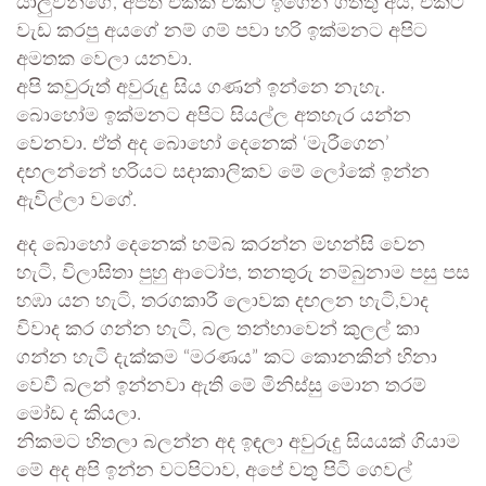
යාලුවන්ගේ, අපිත් එක්ක එකට ඉගෙන ගත්තු අය, එකට
වැඩ කරපු අයගේ නම් ගම් පවා හරි ඉක්මනට අපිට
අමතක වෙලා යනවා.
අපි කවුරුත් අවුරුදු සිය ගණන් ඉන්නෙ නැහැ.
බොහෝම ඉක්මනට අපිට සියල්ල අතහැර යන්න
වෙනවා. ඒත් අද බොහෝ දෙනෙක් ‘මැරීගෙන’
දඟලන්නේ හරියට සදාකාලිකව මේ ලෝකේ ඉන්න
ඇවිල්ලා වගේ.
අද බොහෝ දෙනෙක් හම්බ කරන්න මහන්සි වෙන
හැටි, විලාසිතා පුහු ආටෝප, තනතුරු නම්බුනාම පසු පස
හඹා යන හැටි, තරගකාරී ලොවක දඟලන හැටි,වාද
විවාද කර ගන්න හැටි, බල තන්හාවෙන් කුලල් කා
ගන්න හැටි දැක්කම “මරණය” කට කොනකින් හිනා
වෙවී බලන් ඉන්නවා ඇති මේ මිනිස්සු මොන තරම්
මෝඩ ද කියලා.
නිකමට හිතලා බලන්න අද ඉඳලා අවුරුදු සියයක් ගියාම
මේ අද අපි ඉන්න වටපිටාව, අපේ වතු පිටි ගෙවල්