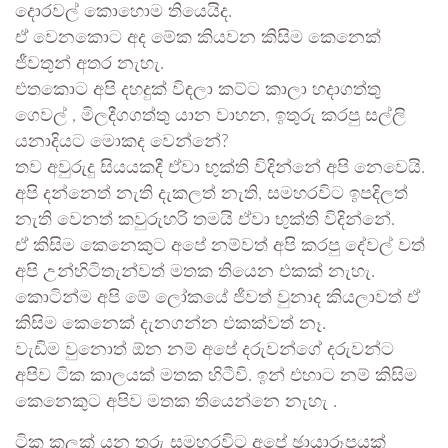
දොරවල් කොහොම තියෙයිද.
ඒ වෙනකොට අද මේක කියවන කිසිම කෙනෙක්
ජීවතුන් අතර නැහැ.
එතකොට අපි දහදුක් විඳලා කට්ට කාලා හදාගත්තු
ගෙවල් , මිලදීගගත්තු යාන වාහන, ඉතුරු කරපු සල්ලි
යනාදියට මොකද වෙන්නේ?
තව අවුරුදු සියයකදී ඒවා භුක්ති විදින්නේ අපි නෙවෙයි.
අපි දන්නෙත් නැති දැකලත් නැති, සමහරවිට ඉපදිලත්
නැති වෙනත් කවුරුහරි තමයි ඒවා භුක්ති විදින්නේ.
ඒ කිසිම කෙනෙකුට අපේ නම්වත් අපි කරපු දේවල් වත්
අපි උන්හිටිතැන්වත් මතක තියෙන එකක් නැහැ.
කොටින්ම අපි මේ ලෝකයේ ජීවත් වුනාද කියලාවත් ඒ
කිසිම කෙනෙක් දැනගන්න එකක්වත් නෑ.
වැඩිම වුනොත් ඕන නම් අපේ දරුවන්ගේ දරුවන්ට
අපිව ටික කාලයක් මතක හිටීවි. ඉන් එහාට නම් කිසිම
කෙනෙකුට අපිව මතක තියෙන්නෙ නැහැ .
ටික කලක් යන තුරු සමහරවිට අපේ ඡායාරූපයක්