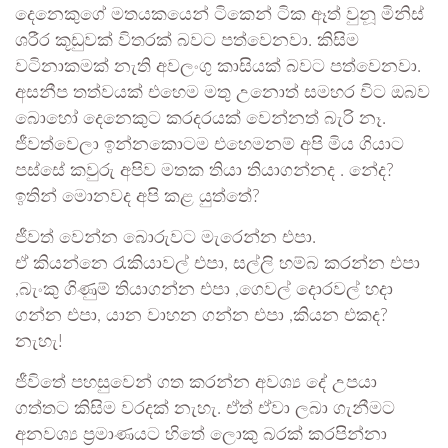
දෙනෙකුගේ මතයකයෙන් ටිකෙන් ටික ඈත් වුනූ මිනිස්
ශරීර කූඩුවක් විතරක් බවට පත්වෙනවා. කිසිම
වටිනාකමක් නැති අවලංගු කාසියක් බවට පත්වෙනවා.
අසනීප තත්වයක් එහෙම මතු උනොත් සමහර විට ඔබව
බොහෝ දෙනෙකුට කරදරයක් වෙන්නත් බැරි නෑ.
ජීවත්වෙලා ඉන්නකොටම එහෙමනම් අපි මිය ගියාට
පස්සේ කවුරු අපිව මතක තියා තියාගන්නද . නේද?
ඉතින් මොනවද අපි කළ යුත්තේ?
ජීවත් වෙන්න බොරුවට මැරෙන්න එපා.
ඒ කියන්නෙ රැකියාවල් එපා, සල්ලි හම්බ කරන්න එපා
,බැංකු ගිණුම් තියාගන්න එපා ,ගෙවල් දොරවල් හදා
ගන්න එපා, යාන වාහන ගන්න එපා ,කියන එකද?
නැහැ!
ජීවිතේ පහසුවෙන් ගත කරන්න අවශ්‍ය දේ උපයා
ගත්තට කිසිම වරදක් නැහැ. ඒත් ඒවා ලබා ගැනීමට
අනවශ්‍ය ප්‍රමාණයට හිතේ ලොකු බරක් කරපින්නා