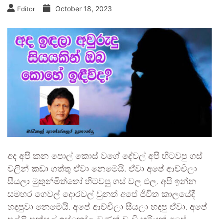
October 18, 2023
Editor
අද අපි කන පොල් කොස් වගේ දේවල් අපි හිටවපු ගස්
වලින් කඩා ගත්තු ඒවා නෙමෙයි. ඒවා අපේ ආච්චිලා
සීයලා මුතුන්මිත්තෝ හිටවපු ගස් වල ඵල. අපි ඉන්න
සමහර ගෙවල් දොරවල් වුනත් අපේ ජීවිත කාලයේදී
හදපුවා නෙමෙයි. අපේ ආච්චිලා සීයලා හදපු ඒවා. අපේ