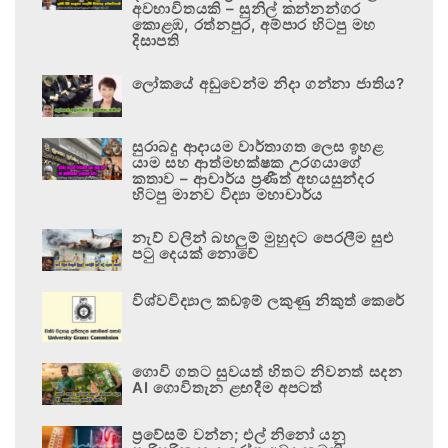
අවභාවිතයකි – සුනිල් කන්නන්ගර
කොළඹ, රත්නපුර, අම්පාර හිටපු මහ
දිසාපති
ලෝකයේ අඩුවෙන්ම නිදා ගන්නා ජාතිය?
සුරාබදු ආදායම වාර්තාගත ලෙස ඉහළ
යාම සහ ආත්මභක්ෂක උරගයාගේ
කතාව – ආචාර්ය ප්‍රණීත් අභයසුන්දර
හිටපු මානව විද්‍යා මහාචාර්ය
නැව් වලින් බහලුම් මුහුදට පෙරලීම සුළු
පටු දෙයක් නොවේ
විශ්වවිද්‍යාල කඩඉම් ලකුණු නිකුත් කෙරේ
ගොවි ගතට සුවයත් හිතට නිවනත් සදන
AI ගොවිතැන ළඟදීම අපටත්
ප්‍රවේසම් වන්න; එල් නිනෝ යනු