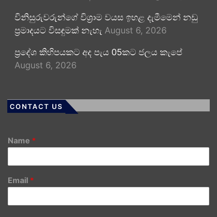
විනිසුරුවරුන්ගේ විශ්‍රාම වයස ඉහළ දැමීමෙන් නඩු
ප්‍රමාදයට විසඳුමක් නැහැ
August 6, 2026
ප්‍රදේශ කිහිපයකට අද පැය 05කට ජලය කැපේ
August 6, 2026
CONTACT US
Name
*
Email
*