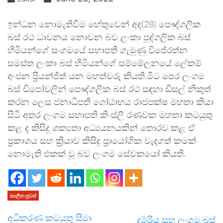
ඉන්ධන නොමැතිවීම හේතුවෙන් අද(28) පෞද්ගලික
බස් රථ ධාවනය නොවන බව ලංකා පුද්ගලික බස්
හිමියන්ගේ සංගමයේ සභාපති ගැමුණු විජේරත්න
සමස්ත ලංකා බස් හිමියන්ගේ සම්මේලනයේ ලේකම්
අංජන ප්‍රියන්ජිත් යන මහත්වරු කියති.මීට පෙර ලංගම
බස් ඩිපෝවලින් පෞද්ගලික බස් රථ සඳහා ඩීසල් නිකුත්
කරන ලෙස ජනාධිපති ගෝඨාභය රාජපක්ෂ මහතා කියා
සිටි අතර ලංගම සභාපති කිංස්ලි රණවක මහතා කටයුතු
කළ ද කිසිදු ශක්‍යතා අධ්‍යයනයකින් තොරව කළ ඒ
ප්‍රකාශය සහ ක්‍රියාව කිසිදු ප්‍රායෝගික වැදගත් කමක්
නොමැති එකක් වූ බව ලංගම සේවකයෝ කියති.
කාලීන පුවත්
අධිකරණ කටයුතු සීමා
දුම්රිය සහ ලංගම බස්