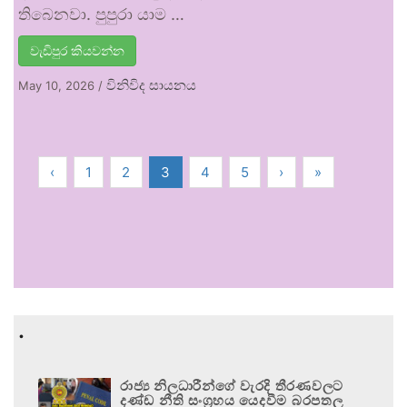
තිබෙනවා. පුපුරා යාම …
වැඩිපුර කියවන්න
විනිවිද සායනය
May 10, 2026
/
‹
1
2
3
4
5
›
»
.
රාජ්‍ය නිලධාරීන්ගේ වැරදි තීරණවලට
දණ්ඩ නීති සංග්‍රහය යෙදවීම බරපතල