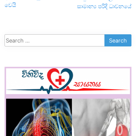
වෙයි
සාමාන්‍ය පරිදි ධාවනයේ