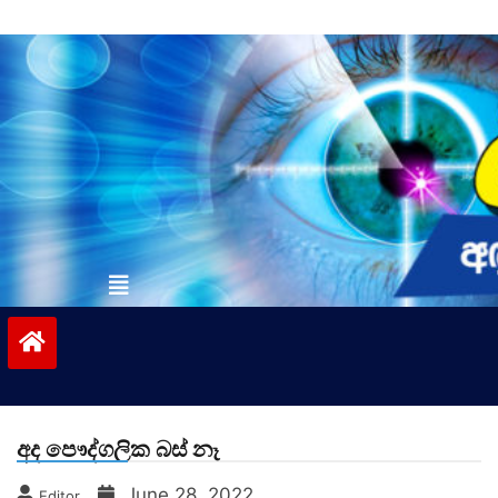
Skip
to
content
vinivida.lk
අද පෞද්ගලික බස් නෑ
June 28, 2022
Editor