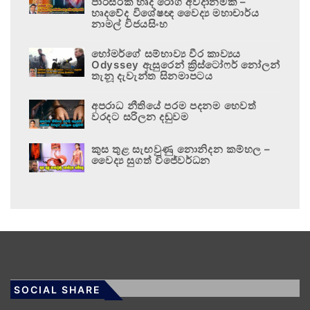
පාරිසරික හෘද රෝග අවදානමකි –
හෘදවේද විශේෂඥ වෛද්‍ය මහාචාර්ය
නාමල් විජයසිංහ
හෝමර්ගේ සම්භාව්‍ය වීර කාව්‍යය
Odyssey ඇසුරෙන් ක්‍රිස්ටෝෆර් නෝලන්
තැනූ දැවැන්ත සිනමාපටය
අපරාධ නීතියේ පරම පදනම හෙවත්
වරදට සරිලන දඬුවම
කුස තුළ සැඟවුණු නොනිදන කම්හල –
වෛද්‍ය සුගත් විජේවර්ධන
SOCIAL SHARE