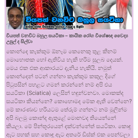
වියපත් වනවිට බහුල සයටිකා – කායික රෝග විශේෂඥ වෛද්‍ය
උපුල් ද සිල්වා
කොන්දෙ කැක්කුම ඕනෑම කෙනෙකු තුළ කිනම්
මොහොතක හෝ ඇතිවිය හැකි හරිම සුලබ දෙයක්.
මෙය එක එක ආකාරයට දැනිය හැකියි. නමුත්
කොන්දෙන් පටන් ගන්නා කැක්කුම කකුල දිගේ
පිටුපසින් පහළට ගමන් කරන්නේ නම් අපි එය
සයටිකා (Sciatica) ලෙසින් හඳුන්වනවා. මොකක්ද
සයටිකා කියන්නෙ? කොහොමද මේක ඇති වෙන්නෙ?
මේ කාරණාව හරියටම තේරුම් ගන්නට නම් මුලින්ම
අපි බලමු කොන්ද ඇතුළේ මොනවද තියෙන්නේ
කියලා. මේ පින්තූරයෙන් දක්වන්නේත් සයටිකා. කොඳු
ඇට පහක් සහ කොඳු ඇට අතරේ ඩිස්ක් එක පෙන්වලා