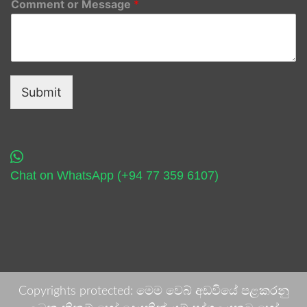
Comment or Message
*
Submit
Chat on WhatsApp (+94 77 359 6107)
Copyrights protected: මෙම වෙබ් අඩවියේ පළකරනු