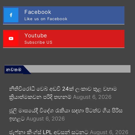
Facebook
Like us on Facebook
Youtube
Subscribe US
නවතම
නීතිවිරෝධී වෙබ් අඩවි 24ක් ලංකාව තුළ වහාම
ක්‍රියාත්මකවන පරිදි තහනම්
August 6, 2026
ජූලි මාසයේදී විදේශ රැකියා සඳහා පිටත්ව ගිය පිරිස
ඉහළට
August 6, 2026
ජැෆ්නා කිංග්ස් LPL අවසන් සටනට
August 6, 2026