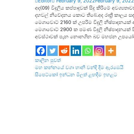
Editor
February 9, 2022
February 9, 2022
අද(09) විදුලිය කප්පාදුවක් සිදු කිරීමේ අවශ
දහවල් නිවේදනය කොට තිබේ.අද රාත්‍රී කාලය ස
මෙගාවොට් 2160 ක් උපරිම විදුලි නිෂ්පාදනය
මෙගාවොට් 2900 ක පමණ විදුලි නිෂ්පාදනයක් සිද
අවස්ථාවක් පැන නොනගින බව මහජන උපයෝගිත
කාලීන පුවත්
Post
මහ කන්නයේ වගා හානි වන්දි දීම ඇරඹෙයි
සිපෙට්කෝ ඉන්ධන මිලත් ළඟදීම ඉහළට
navigation