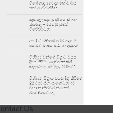
විශේෂඥ වෛද්‍ය මහාචාර්ය
නාමල් විජයසිංහ
කුස තුළ සැඟවුණු නොනිදන
කම්හල – වෛද්‍ය සුගත්
විජේවර්ධන
අපරාධ නීතියේ පරම පදනම
හෙවත් වරදට සරිලන දඬුවම
විනිසුරුවන්ගේ විශ්‍රාම වයස
දීර්ඝ කිරීම “දොවාගත් කිරි
කළයට ගොම මුසු කිරීමක්”
විනිසුරු විශ්‍රාම වයස දිගු කිරීමේ
22 ව්‍යවස්ථා සංශෝධනයට
මහා නාහිමිවරුන්ගෙන්
විරෝධයක් නෑ
ontact Us