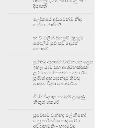
රත්නපුර, අම්පාර හිටපු මහ
දිසාපති
ලෝකයේ අඩුවෙන්ම නිදා
ගන්නා ජාතිය?
නැව් වලින් බහලුම් මුහුදට
පෙරලීම සුළු පටු දෙයක්
නොවේ
සුරාබදු ආදායම වාර්තාගත ලෙස
ඉහළ යාම සහ ආත්මභක්ෂක
උරගයාගේ කතාව – ආචාර්ය
ප්‍රණීත් අභයසුන්දර හිටපු
මානව විද්‍යා මහාචාර්ය
විශ්වවිද්‍යාල කඩඉම් ලකුණු
නිකුත් කෙරේ
ප්‍රවේසම් වන්න; එල් නිනෝ
යනු පාරිසරික හෘද රෝග
අවදානමකි – හෘදවේද