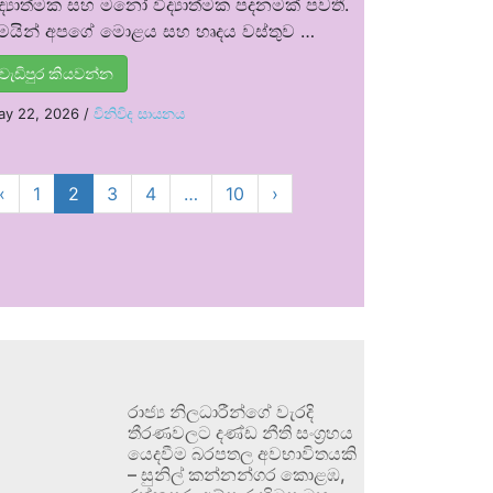
ිද්‍යාත්මක සහ මනෝ විද්‍යාත්මක පදනමක් පවතී.
ෙයින් අපගේ මොළය සහ හෘදය වස්තුව …
වැඩිපුර කියවන්න
ay 22, 2026
/
විනිවිද සායනය
‹
1
2
3
4
…
10
›
රාජ්‍ය නිලධාරීන්ගේ වැරදි
තීරණවලට දණ්ඩ නීති සංග්‍රහය
යෙදවීම බරපතල අවභාවිතයකි
– සුනිල් කන්නන්ගර කොළඹ,