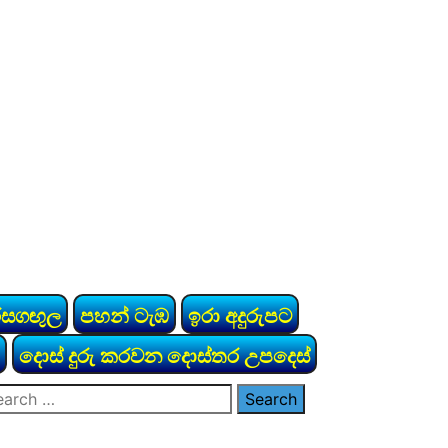
රසගඟුල
පහන් ටැඹ
ඉරා අදුරුපට
දොස් දුරු කරවන දොස්තර උපදෙස්
arch
: