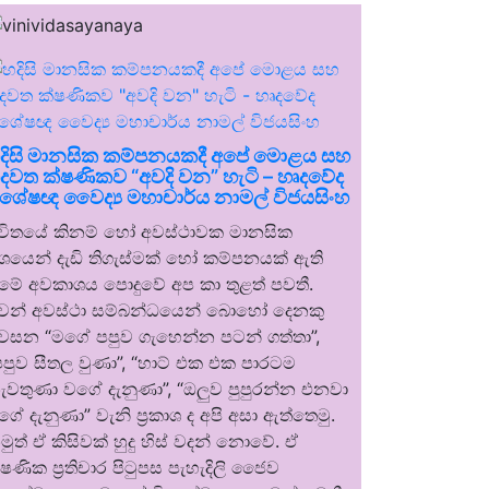
දිසි මානසික කම්පනයකදී අපේ මොළය සහ
දවත ක්ෂණිකව “අවදි වන” හැටි – හෘදවේද
ිශේෂඥ වෛද්‍ය මහාචාර්ය නාමල් විජයසිංහ
ීවිතයේ කිනම් හෝ අවස්ථාවක මානසික
ශයෙන් දැඩි තිගැස්මක් හෝ කම්පනයක් ඇති
ීමේ අවකාශය පොදුවේ අප කා තුළත් පවතී.
වන් අවස්ථා සම්බන්ධයෙන් බොහෝ දෙනකු
වසන “මගේ පපුව ගැහෙන්න පටන් ගත්තා”,
පපුව සීතල වුණා”, “හාට් එක එක පාරටම
ැවතුණා වගේ දැනුණා”, “ඔලුව පුපුරන්න එනවා
ගේ දැනුණා” වැනි ප්‍රකාශ ද අපි අසා ඇත්තෙමු.
මුත් ඒ කිසිවක් හුදු හිස් වදන් නොවේ. ඒ
්ෂණික ප්‍රතිචාර පිටුපස පැහැදිලි ජෛව