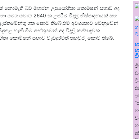
්‍යතාවක් නොමැති බව මහජන උපයෝගිතා කොමිෂන් සභාව අද
ඳහා මෙගාවොට් 2640 ක උපරිම විදුලි නිෂ්පාදනයක් සහ
ක් ඇස්තමේන්තු ගත කොට තිබේ,එම අවශ්‍යතාව වෙනුවෙන්
ුකළ හැකි වීම හේතුවෙන් අද විදුලි කප්පාදුවක
ා කොමිෂන් සභාව වැඩිදුරටත් තහවුරු කොට තිබේ.
හ
හ
ව
ජ
ව
ව
එ
ප
“
න
ව
න
ක