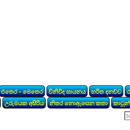
එතෙර - මෙතෙර
විනිවිද සායනය
හරිත දනව්ව
උරුමයක අසිරිය
නිතර නොඇසෙන කතා
කාටූන්
Se
for