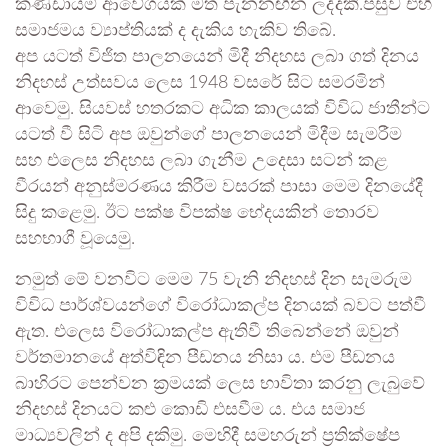
කණ්ඩායම් ආවේගයක් මත පැනනඟින ලද්දකි.පසුව එහි
සමාජමය ව්‍යාප්තියක් ද දැකිය හැකිව තිබේ.
අප යටත් විජිත පාලනයෙන් මිදී නිදහස ලබා ගත් දිනය
නිදහස් උත්සවය ලෙස 1948 වසරේ සිට සමරමින්
ආවෙමු. සියවස් හතරකට අධික කාලයක් විවිධ ජාතීන්ට
යටත් වී සිටි අප ඔවුන්ගේ පාලනයෙන් මිදීම සැමරීම
සහ එලෙස නිදහස ලබා ගැනීම උදෙසා සටන් කළ
වීරයන් අනුස්මරණය කිරීම වසරක් පාසා මෙම දිනයේදී
සිදු කළෙමු. ඊට පක්ෂ විපක්ෂ භේදයකින් තොරව
සහභාගී වූයෙමු.
නමුත් මේ වනවිට මෙම 75 වැනි නිදහස් දින සැමරුම
විවිධ පාර්ශ්වයන්ගේ විරෝධාකල්ප දිනයක් බවට පත්වී
ඇත. එලෙස විරෝධාකල්ප ඇතිවී තිබෙන්නේ ඔවුන්
වර්තමානයේ අත්විඳින පීඩනය නිසා ය. එම පීඩනය
බාහිරට පෙන්වන ක්‍රමයක් ලෙස භාවිතා කරනු ලැබුවේ
නිදහස් දිනයට කළු කොඩි එසවීම ය. එය සමාජ
මාධ්‍යවලින් ද අපි දකිමු. මෙහිදී සමහරුන් ප්‍රතික්ෂේප