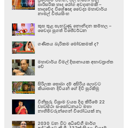
පාරිසරික හෘද රෝග අවදානමකි –
හෘදවේද විශේෂඥ වෛද්‍ය මහාචාර්ය
නාමල් විජයසිංහ
කුස තුළ සැඟවුණු නොනිදන කම්හල –
වෛද්‍ය සුගත් විජේවර්ධන
ගණිතය බැරිකම මෝඩකමක් ද?
මහාචාර්ය විමල් දිසානායක අභාවප්‍රාප්ත
වේ
සිරිලක සොබා දම් අසිරිය ලොවට
කියාපාන දිවියන් ගේ දිවි සුරකිමු
විනිසුරු විශ්‍රාම වයස දිගු කිරීමේ 22
ව්‍යවස්ථා සංශෝධනයට මහා
නාහිමිවරුන්ගෙන් විරෝධයක් නෑ
2030 වන විට අධිවේගී මාර්ග
පද්ධතියට කි.මී. 132ක්;සියලු වියදම්