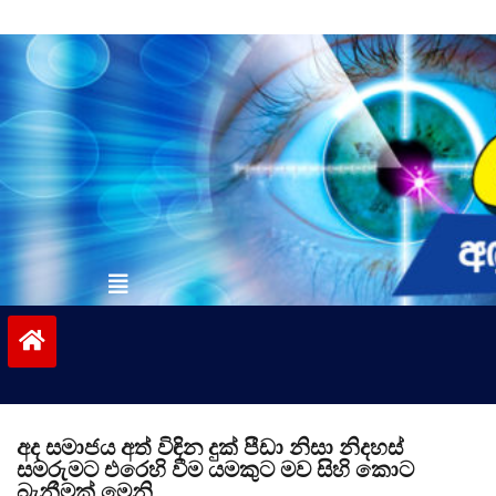
Skip
to
content
vinivida.lk
අද සමාජය අත් විඳින දුක් පීඩා නිසා නිදහස්
සමරුමට එරෙහි වීම යමකුට මව සිහි කොට
බැනීමක් මෙනි