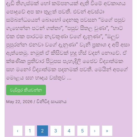
දැඩි තිගැස්මක් හෝ කම්පනයක් ඇති වීමේ අවකාශය
පොදුවේ අප කා තුළත් පවතී. එවන් අවස්ථා
සම්බන්ධයෙන් බොහෝ දෙනකු පවසන “මගේ පපුව
ගැහෙන්න පටන් ගත්තා”, “පපුව සීතල වුණා”, “හාට්
එක එක පාරටම නැවතුණා වගේ දැනුණා”, “ඔලුව
පුපුරන්න එනවා වගේ දැනුණා” වැනි ප්‍රකාශ ද අපි අසා
ඇත්තෙමු. නමුත් ඒ කිසිවක් හුදු හිස් වදන් නොවේ. ඒ
ක්ෂණික ප්‍රතිචාර පිටුපස පැහැදිලි ජෛව විද්‍යාත්මක
සහ මනෝ විද්‍යාත්මක පදනමක් පවතී. මෙයින් අපගේ
මොළය සහ හෘදය වස්තුව …
වැඩිපුර කියවන්න
විනිවිද සායනය
May 22, 2026
/
‹
1
2
3
4
5
›
»