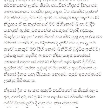
තර්ජනයකට ලක්ව තිබේ. එබැවින් නිදහස් දිනය එම
ඛේදවාචකයට වගකිව යුතු නැත. ඊට වගකිව යුත්තේ
නිදහසින් පසු ජීවත් වූ අපම ය.යමකුට කළ හැකි පරම
නිග්‍රහය ඒ තැනැත්තාගේ මව සිහිකොට බැන වැදීම
ය.නමුත් ඇත්ත වශයෙන්ම යමකුගේ වැරදි අඩුපාඩු
සියල්ලට ඔහුගේ දෙමාපියන් වග කිව යුතු නැත.එය මව
සිහිපත් කොට බැන වදින්නා ද දනියි.එය දැන දැනම
තවෙ`කෙකුට මව සිහි කොට බනියි.ඒ බුද්ධිය ඉක්මවා
ඉස්මතු වන හැඟීම් ආවේග නිසා ය.අප සමාජයේ
බොහෝ දෙනෙක් මෙවර නිදහස් සැමරුමේ දී විවිධ
අයුරින් පිට කරන ලද්දේ ඒ මනෝමය ආවේගයන් ය.
නිදහස් දිනය යනු පීඩකයා නොවේ. පසුව අපහරණයට
ලක් වූ පීඩිතයා ය.
නිදහස් දිනය දා කළු කොඩි එසවීමෙන් ජාතියක් ලෙස
අප, අපේ දරු පරපුරට සහ ලෝකයට නිෂේධාත්මක
පණිවිඩයක් ලබා දී ඇත.එය ඉතා අයහපත්