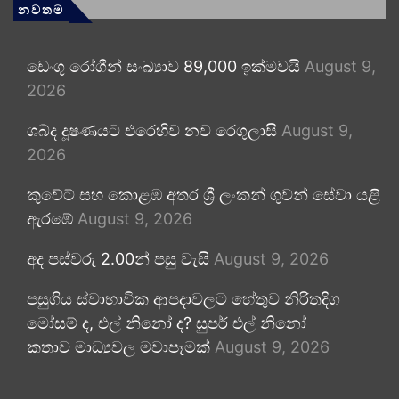
නවතම
ඩෙංගු රෝගීන් සංඛ්‍යාව 89,000 ඉක්මවයි
August 9,
2026
ශබ්ද දූෂණයට එරෙහිව නව රෙගුලාසි
August 9,
2026
කුවේට් සහ කොළඹ අතර ශ්‍රී ලංකන් ගුවන් සේවා යළි
ඇරඹේ
August 9, 2026
අද පස්වරු 2.00න් පසු වැසි
August 9, 2026
පසුගිය ස්වාභාවික ආපදාවලට හේතුව නිරිතදිග
මෝසම් ද, එල් නිනෝ ද? සුපර් එල් නිනෝ
කතාව මාධ්‍යවල මවාපෑමක්
August 9, 2026