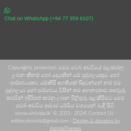
Chat on WhatsApp (+94 77 359 6107)
Copyrights protected: මෙම වෙබ් අඩවියේ පළකරනු
ලබන කිනම් හෝ දෙයකින් යම් පුද්ගලයකුට හෝ
පාර්ශවයකට යම්කිසි අගතියක් සිදුවන්නේ නම් එම
පුද්ගලයා හෝ පාර්ශවය විසින් තම අනන්‍යතාව තහවුරු
කරමින් ඉදිරිපත් කරනු ලබන පිළිතුරු පළකිරීමට මෙම
වෙබ් අඩවිය ආචාර ධර්මීය වශයෙන් බැඳී සිටී.
'www.vinivida.lk' © 2021- 2024| Contact Us -
editor.vinivida@gmail.com |
Design & develop by
AmpleThemes