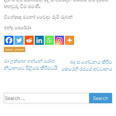
දැනට අප සමාජයක් ලෙස අත්විඳින පරාජය තව දුරටත්
තහවුරු වීම පමණි.
විශේෂඥ මනෝ වෛද්‍ය රූමි රූබන්
ඉන්දු පෙරේරා
එතෙර - මෙතෙර
මා උත්සාහ ගන්නේ රෝග
බදු සංශෝධනය කිරීම
නිධානයට පිළියම් කිරීමටයි
කෙරෙහි රජයේ අවධානය