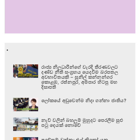
.
රාජ්‍ය නිලධාරීන්ගේ වැරදි තීරණවලට
දණ්ඩ නීති සංග්‍රහය යෙදවීම බරපතල
අවභාවිතයකි – සුනිල් කන්නන්ගර
කොළඹ, රත්නපුර, අම්පාර හිටපු මහ
දිසාපති
ලෝකයේ අඩුවෙන්ම නිදා ගන්නා ජාතිය?
නැව් වලින් බහලුම් මුහුදට පෙරලීම සුළු
පටු දෙයක් නොවේ
ප්‍රවේසම් වන්න; එල් නිනෝ යනු