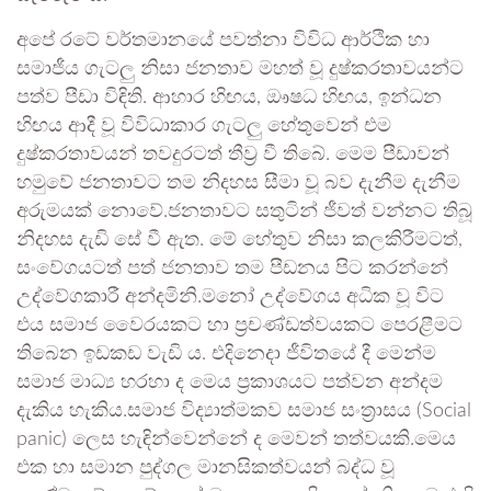
අපේ රටේ වර්තමානයේ පවත්නා විවිධ ආර්ථික හා
සමාජීය ගැටලු නිසා ජනතාව මහත් වූ දුෂ්කරතාවයන්ට
පත්ව පීඩා විඳිති. ආහාර හිඟය, ඖෂධ හිඟය, ඉන්ධන
හිඟය ආදී වූ විවිධාකාර ගැටලු හේතුවෙන් එම
දුෂ්කරතාවයන් තවදුරටත් තීව්‍ර වී තිබේ. මෙම පීඩාවන්
හමුවේ ජනතාවට තම නිදහස සීමා වූ බව දැනීම දැනීම
අරුමයක් නොවේ.ජනතාවට සතුටින් ජීවත් වන්නට තිබූ
නිදහස දැඩි සේ වී ඇත. මේ හේතුව නිසා කලකිරීමටත්,
සංවේගයටත් පත් ජනතාව තම පීඩනය පිට කරන්නේ
උද්වේගකාරී අන්දමිනි.මනෝ උද්වේගය අධික වූ විට
එය සමාජ වෛරයකට හා ප්‍රචණ්ඩත්වයකට පෙරළීමට
තිබෙන ඉඩකඩ වැඩි ය. එදිනෙදා ජීවිතයේ දී මෙන්ම
සමාජ මාධ්‍ය හරහා ද මෙය ප්‍රකාශයට පත්වන අන්දම
දැකිය හැකිය.සමාජ විද්‍යාත්මකව සමාජ සංත්‍රාසය (Social
panic) ලෙස හැඳින්වෙන්නේ ද මෙවන් තත්වයකි.මෙය
එක හා සමාන පුද්ගල මානසිකත්වයන් බද්ධ වූ