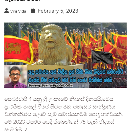
February 5, 2023
Vini Vida
පෙබරවාරි 4 යනු ශ්‍රී ලංකාවේ නිදහස් දිනයයි.මෙය
ප්‍රාථමික පාසල් වියේ සිටම ජන මනැසට සාන්ද්‍රණය
වන්නකි.එය ලොව සෑම සමාජයකටම පොදු තත්වයකි.
මේ 2023 වසරට යෙදී තිබෙන්නේ 75 වැනි නිදහස්
සැමරුම ය.