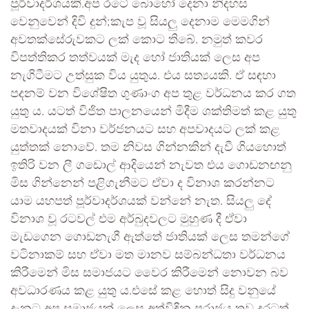
පූර්වාදර්ශයකි.අප රටේ බොහෝ දෙනා නිදහස
වෙනුවෙන් දිවි දුන්;කැප වූ සියලු දෙනාම මෙමගින්
අවතක්සේරුවකට ලක් කොට තිබේ. නමුත් කවර
විපත්තිකර තත්වයක් මැද හෝ ජාතියක් ලෙස අප
නැගිටීමට උත්සුක විය යුතුය. එය සත්‍යයකි. ඒ සඳහා
පදනම් වන විශේෂිත ගුණාංග අප තුළ වර්ධනය කර ගත
යුතු ය. යටත් විජිත පාලනයෙන් මිදීම ශක්තිමත් කළ යුතු
මතවාදයක් විනා වර්ජනයට සහ අපවාදයට ලක් කළ
යුත්තක් නොවේ. තම නිවස ගින්නකින් දැවී ගියහොත්
ඉතිරි වන ලී ගඩොල් ආදියෙන් නැවත එය ගොඩනඟනු
මිස ගින්නෙන් පළිගැනීමට ඒවා ද විනාශ කරන්නට
යාම යහපත් පූර්වාදර්ශයක් වන්නේ නැත. සියලු දේ
විනාශ වූ රටවල් එම අර්බුදවලට මුහුණ දී ඒවා
මැඩගෙන ගොඩනැගී ඇත්තේ ජාතියක් ලෙස තමන්ගේ
වටිනාකම් සහ ඒවා මත මානව සම්බන්ධතා වර්ධනය
කිරීමෙන් මිස සමාජයට වෛර කිරීමෙන් නොවන බව
අවධාරණය කළ යුතු ය.එසේ කළ හොත් සිදු වනුයේ