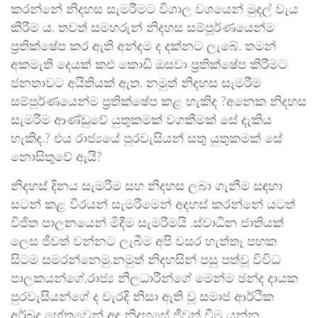
කරන්නේ නිදහස සැමරීමට විශාල වශයෙන් මුදල් වැය
කිරීම ය. තවත් සමහරුන් නිදහස සම්පූර්ණයෙන්ම
ප්‍රතික්ෂේප කර ඇති අන්දම ද දක්නට ලැබේ. තමන්
අකමැති දෙයක් කළු කොඩි ඔසවා ප්‍රතික්ෂේප කිරීමට
ජනතාවට අයිතියක් ඇත. නමුත් නිදහස සැමරීම
සම්පූර්ණයෙන්ම ප්‍රතික්ෂේප කළ හැකිද ?අනෙක නිදහස
සැමරීම ආණ්ඩුවේ යුතුකමක් වගකීමක් සේ දැකිය
හැකිද.? එය රාජ්‍යයේ පුරවැසියන් සතු යුතුකමක් සේ
නොසිතුවේ ඇයි?
නිදහස් දිනය සැමරීම සහ නිදහස ලබා ගැනීම සඳහා
සටන් කළ වීරයන් සැමරීමෙන් අදහස් කරන්නේ යටත්
විජිත පාලනයෙන් මිදීම සැමරීමයි .ස්වාධීන ජාතියක්
ලෙස ජීවත් වන්නට ලැබීම අපි වසර හැත්තෑ පහක
සිටම සමරන්නෙමු.නමුත් නිදහසින් පසු පත්වූ විවිධ
පාලකයන්ගේ,රාජ්‍ය නිලධාරීන්ගේ මෙන්ම ඡන්ද දායක
පුරවැසියන්ගේ ද වැරදි නිසා ඇති වූ සමාජ ආර්ථික
අර්බුද හේතුවෙන් අද නිදහසේ ජීවත් වීම යන්න