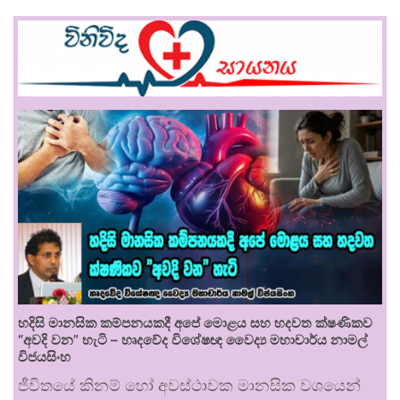
හදිසි මානසික කම්පනයකදී අපේ මොළය සහ හදවත ක්ෂණිකව
“අවදි වන” හැටි – හෘදවේද විශේෂඥ වෛද්‍ය මහාචාර්ය නාමල්
විජයසිංහ
ජීවිතයේ කිනම් හෝ අවස්ථාවක මානසික වශයෙන්