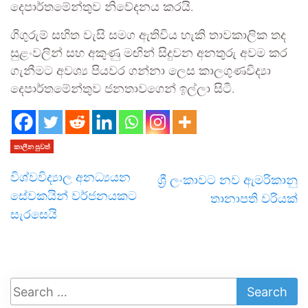
දෙපාර්තමේන්තුව නිවේදනය කරයි.
ගිගුරුම් සහිත වැසි සමග ඇතිවිය හැකි තාවකාලික තද
සුළංවලින් සහ අකුණු මඟින් සිදුවන අනතුරු අවම කර
ගැනීමට අවශ්‍ය පියවර ගන්නා ලෙස කාලගුණවිද්‍යා
දෙපාර්තමේන්තුව ජනතාවගෙන් ඉල්ලා සිටී.
කාලීන පුවත්
විශ්වවිද්‍යාල අනධ්‍යයන
ශ්‍රී ලංකාවට නව ඇමරිකානු
සේවකයින් වර්ජනයකට
තානාපති වරියක්
සැරසෙයි