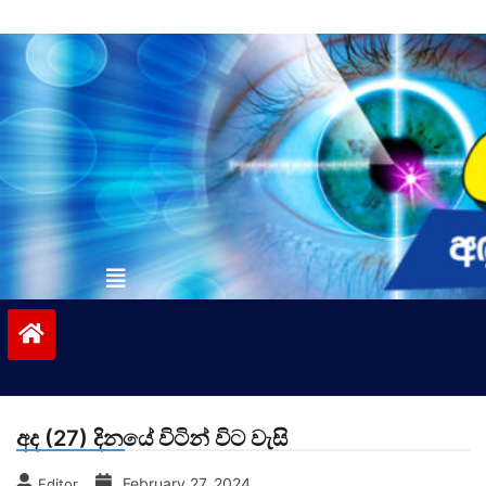
Skip
to
content
vinivida.lk
අද (27) දිනයේ විටින් විට වැසි
February 27, 2024
Editor