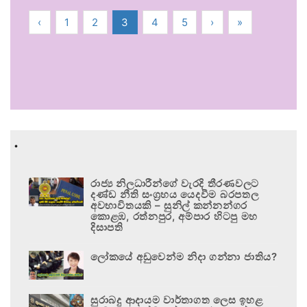
‹
1
2
3
4
5
›
»
.
රාජ්‍ය නිලධාරීන්ගේ වැරදි තීරණවලට
දණ්ඩ නීති සංග්‍රහය යෙදවීම බරපතල
අවභාවිතයකි – සුනිල් කන්නන්ගර
කොළඹ, රත්නපුර, අම්පාර හිටපු මහ
දිසාපති
ලෝකයේ අඩුවෙන්ම නිදා ගන්නා ජාතිය?
සුරාබදු ආදායම වාර්තාගත ලෙස ඉහළ