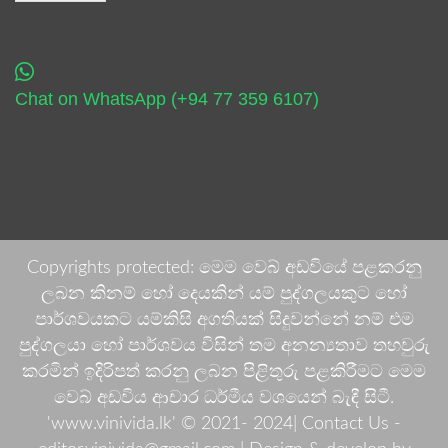
Chat on WhatsApp (+94 77 359 6107)
Copyrights protected: මෙම වෙබ් අඩවියේ පළකරනු
ලබන කිනම් හෝ දෙයකින් යම් පුද්ගලයකුට හෝ
පාර්ශවයකට යම්කිසි අගතියක් සිදුවන්නේ නම් එම
පුද්ගලයා හෝ පාර්ශවය විසින් තම අනන්‍යතාව තහවුරු
කරමින් ඉදිරිපත් කරනු ලබන පිළිතුරු පළකිරීමට මෙම
වෙබ් අඩවිය ආචාර ධර්මීය වශයෙන් බැඳී සිටී.
'www.vinivida.lk' © 2021- 2024| Contact Us -