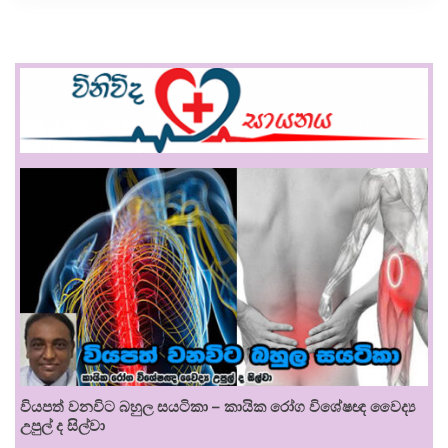
වියපත් වනවිට බහුල සයටිකා – කායික රෝග විශේෂඥ වෛද්‍ය
උපුල් ද සිල්වා