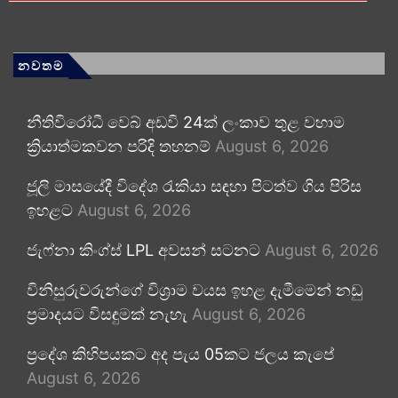
නවතම
නීතිවිරෝධී වෙබ් අඩවි 24ක් ලංකාව තුළ වහාම
ක්‍රියාත්මකවන පරිදි තහනම්
August 6, 2026
ජූලි මාසයේදී විදේශ රැකියා සඳහා පිටත්ව ගිය පිරිස
ඉහළට
August 6, 2026
ජැෆ්නා කිංග්ස් LPL අවසන් සටනට
August 6, 2026
විනිසුරුවරුන්ගේ විශ්‍රාම වයස ඉහළ දැමීමෙන් නඩු
ප්‍රමාදයට විසඳුමක් නැහැ
August 6, 2026
ප්‍රදේශ කිහිපයකට අද පැය 05කට ජලය කැපේ
August 6, 2026