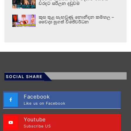
වරදට සරිලන දඬුවම
කුස තුළ සැඟවුණු නොනිදන කම්හල –
වෛද්‍ය සුගත් විජේවර්ධන
SOCIAL SHARE
Facebook
Like us on Facebook
Youtube
Subscribe US