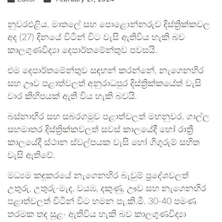
නුවරඑළිය, මාතලේ සහ පොළොන්නරුව දිස්ත්‍රික්කවල
අද (27) දිනයේ විටින් විට වැසි ඇතිවිය හැකි බව
කාලගුණවිද්‍යා දෙපාර්තමේන්තුව පවසයි.
එම දෙපාර්තමේන්තුව සඳහන් කරන්නේ, නැගෙනහිර
සහ ඌව පළාත්වලත් අනුරාධපුර දිස්ත්‍රික්කයේත් වැසි
වාර කිහිපයක් ඇති විය හැකි බවයි.
බස්නාහිර සහ සබරගමුව පළාත්වලත් මහනුවර, ගාල්ල
සහමාතර දිස්ත්‍රික්කවලත් සවස් කාලයේදී හෝ රාත්‍රී
කාලයේදී ස්ථාන ස්වල්පයක වැසි හෝ ගිගුරුම් සහිත
වැසි ඇතිවේ.
මධ්‍යම කඳුකරයේ නැගෙනහිර බැවුම් ප්‍රදේශවලත්
උතුරු, උතුරු-මැද, වයඹ, දකුණු, ඌව සහ නැගෙනහිර
පළාත්වලත් විටින් විට හමන පැ.කි.මී. 30-40 පමණ
තරමක තද සුළං ඇතිවිය හැකි බව කාලගුණවිද්‍යා