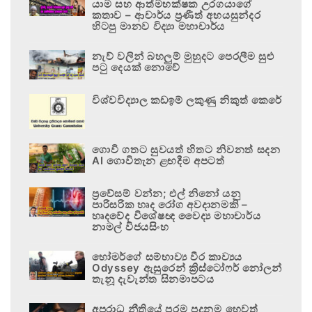
යාම සහ ආත්මභක්ෂක උරගයාගේ
කතාව – ආචාර්ය ප්‍රණීත් අභයසුන්දර
හිටපු මානව විද්‍යා මහාචාර්ය
නැව් වලින් බහලුම් මුහුදට පෙරලීම සුළු
පටු දෙයක් නොවේ
විශ්වවිද්‍යාල කඩඉම් ලකුණු නිකුත් කෙරේ
ගොවි ගතට සුවයත් හිතට නිවනත් සදන
AI ගොවිතැන ළඟදීම අපටත්
ප්‍රවේසම් වන්න; එල් නිනෝ යනු
පාරිසරික හෘද රෝග අවදානමකි –
හෘදවේද විශේෂඥ වෛද්‍ය මහාචාර්ය
නාමල් විජයසිංහ
හෝමර්ගේ සම්භාව්‍ය වීර කාව්‍යය
Odyssey ඇසුරෙන් ක්‍රිස්ටෝෆර් නෝලන්
තැනූ දැවැන්ත සිනමාපටය
අපරාධ නීතියේ පරම පදනම හෙවත්