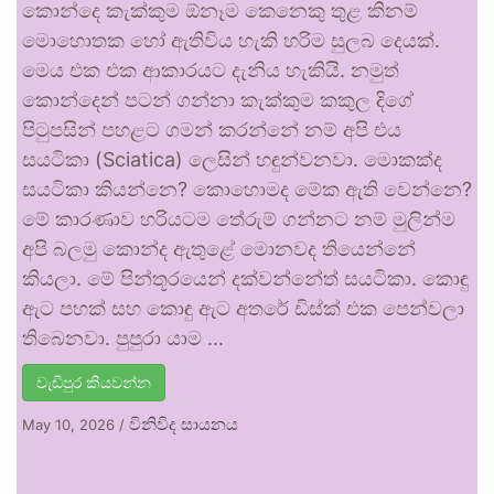
කොන්දෙ කැක්කුම ඕනෑම කෙනෙකු තුළ කිනම්
මොහොතක හෝ ඇතිවිය හැකි හරිම සුලබ දෙයක්.
මෙය එක එක ආකාරයට දැනිය හැකියි. නමුත්
කොන්දෙන් පටන් ගන්නා කැක්කුම කකුල දිගේ
පිටුපසින් පහළට ගමන් කරන්නේ නම් අපි එය
සයටිකා (Sciatica) ලෙසින් හඳුන්වනවා. මොකක්ද
සයටිකා කියන්නෙ? කොහොමද මේක ඇති වෙන්නෙ?
මේ කාරණාව හරියටම තේරුම් ගන්නට නම් මුලින්ම
අපි බලමු කොන්ද ඇතුළේ මොනවද තියෙන්නේ
කියලා. මේ පින්තූරයෙන් දක්වන්නේත් සයටිකා. කොඳු
ඇට පහක් සහ කොඳු ඇට අතරේ ඩිස්ක් එක පෙන්වලා
තිබෙනවා. පුපුරා යාම …
වැඩිපුර කියවන්න
විනිවිද සායනය
May 10, 2026
/