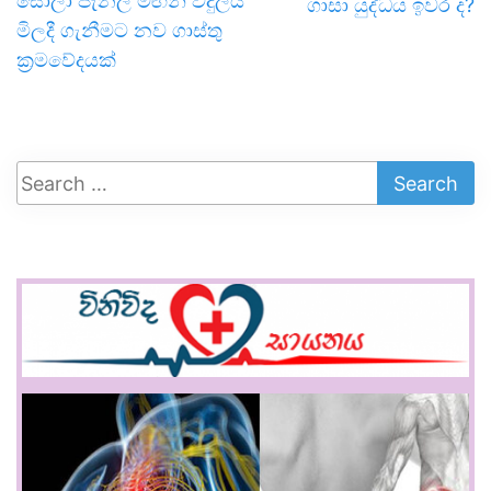
සෝලා පැනල මඟින් විදුලිය
ගාසා යුද්ධය ඉවර ද?
මිලදී ගැනීමට නව ගාස්තු
ක්‍රමවේදයක් ‍