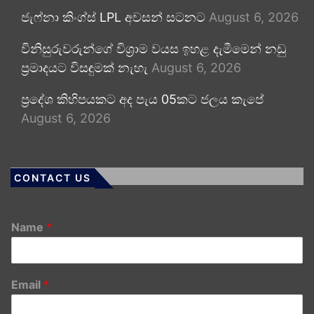
ජැෆ්නා කිංග්ස් LPL අවසන් සටනට
August 6, 2026
විනිසුරුවරුන්ගේ විශ්‍රාම වයස ඉහළ දැමීමෙන් නඩු
ප්‍රමාදයට විසඳුමක් නැහැ
August 6, 2026
ප්‍රදේශ කිහිපයකට අද පැය 05කට ජලය කැපේ
August 6, 2026
CONTACT US
Name
*
Email
*