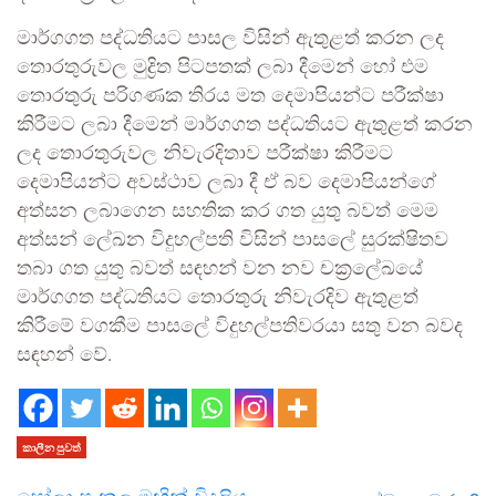
මාර්ගගත පද්ධතියට පාසල විසින් ඇතුළත් කරන ලද
තොරතුරුවල මුද්‍රිත පිටපතක් ලබා දීමෙන් හෝ එම
තොරතුරු පරිගණක තිරය මත දෙමාපියන්ට පරීක්ෂා
කිරීමට ලබා දීමෙන් මාර්ගගත පද්ධතියට ඇතුළත් කරන
ලද තොරතුරුවල නිවැරදිතාව පරීක්ෂා කිරීමට
දෙමාපියන්ට අවස්ථාව ලබා දී ඒ බව දෙමාපියන්ගේ
අත්සන ලබාගෙන සහතික කර ගත යුතු බවත් මෙම
අත්සන් ලේඛන විදුහල්පති විසින් පාසලේ සුරක්ෂිතව
තබා ගත යුතු බවත් සඳහන් වන නව චක්‍රලේඛයේ
මාර්ගගත පද්ධතියට තොරතුරු නිවැරදිව ඇතුළත්
කිරීමේ වගකීම පාසලේ විදුහල්පතිවරයා සතු වන බවද
සඳහන් වේ.
කාලීන පුවත්