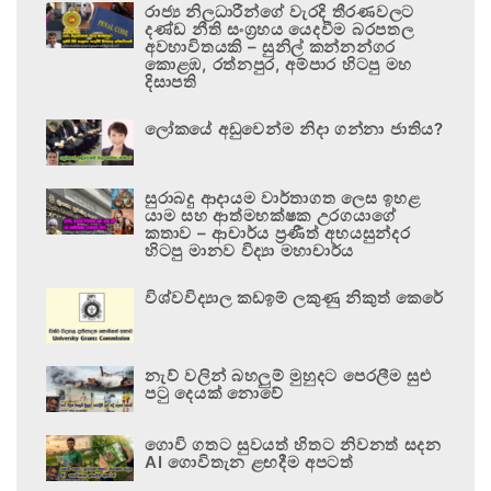
රාජ්‍ය නිලධාරීන්ගේ වැරදි තීරණවලට
දණ්ඩ නීති සංග්‍රහය යෙදවීම බරපතල
අවභාවිතයකි – සුනිල් කන්නන්ගර
කොළඹ, රත්නපුර, අම්පාර හිටපු මහ
දිසාපති
ලෝකයේ අඩුවෙන්ම නිදා ගන්නා ජාතිය?
සුරාබදු ආදායම වාර්තාගත ලෙස ඉහළ
යාම සහ ආත්මභක්ෂක උරගයාගේ
කතාව – ආචාර්ය ප්‍රණීත් අභයසුන්දර
හිටපු මානව විද්‍යා මහාචාර්ය
විශ්වවිද්‍යාල කඩඉම් ලකුණු නිකුත් කෙරේ
නැව් වලින් බහලුම් මුහුදට පෙරලීම සුළු
පටු දෙයක් නොවේ
ගොවි ගතට සුවයත් හිතට නිවනත් සදන
AI ගොවිතැන ළඟදීම අපටත්