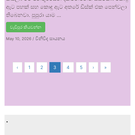
ඇට පහක් සහ කොඳු ඇට අතරේ ඩිස්ක් එක පෙන්වලා
තිබෙනවා. පුපුරා යාම …
වැඩිපුර කියවන්න
විනිවිද සායනය
May 10, 2026
/
‹
1
2
3
4
5
›
»
.