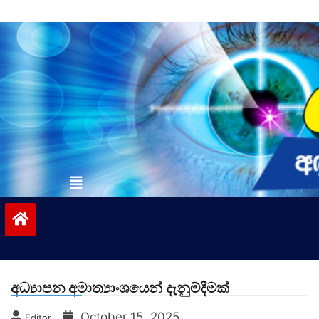
Skip
to
content
vinivida.lk
අධ්‍යාපන අමාත්‍යාංශයෙන් දැනුම්දීමක්
October 15, 2025
Editor