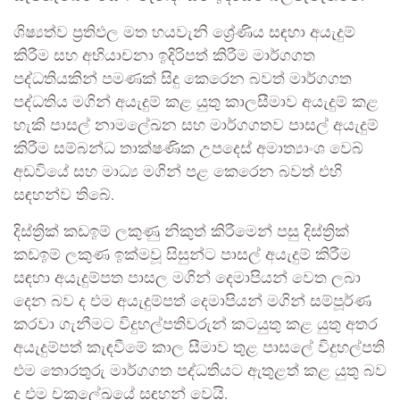
ශිෂ්‍යත්ව ප්‍රතිඵල මත හයවැනි ශ්‍රේණිය සඳහා අයැදුම්
කිරීම සහ අභියාචනා ඉදිරිපත් කිරීම මාර්ගගත
පද්ධතියකින් පමණක් සිදු කෙරෙන බවත් මාර්ගගත
පද්ධතිය මගින් අයැදුම් කළ යුතු කාලසීමාව අයැදුම් කළ
හැකි පාසල් නාමලේඛන සහ මාර්ගගතව පාසල් අයැදුම්
කිරීම සම්බන්ධ තාක්ෂණික උපදෙස් අමාත්‍යාංශ වෙබ්
අඩවියේ සහ මාධ්‍ය මගින් පළ කෙරෙන බවත් එහි
සඳහන්ව තිබේ.
දිස්ත්‍රික් කඩඉම් ලකුණු නිකුත් කිරීමෙන් පසු දිස්ත්‍රික්
කඩඉම් ලකුණ ඉක්මවූ සිසුන්ට පාසල් අයැදුම් කිරීම
සඳහා අයැදුම්පත පාසල මගින් දෙමාපියන් වෙත ලබා
දෙන බව ද එම අයැදුම්පත් දෙමාපියන් මගින් සම්පූර්ණ
කරවා ගැනීමට විදුහල්පතිවරුන් කටයුතු කළ යුතු අතර
අයැදුම්පත් කැඳවීමේ කාල සීමාව තුළ පාසලේ විදුහල්පති
එම තොරතුරු මාර්ගගත පද්ධතියට ඇතුළත් කළ යුතු බව
ද එම චක්‍රලේඛයේ සඳහන් වෙයි.