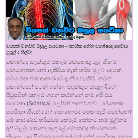
වියපත් වනවිට බහුල සයටිකා – කායික රෝග විශේෂඥ වෛද්‍ය
උපුල් ද සිල්වා
කොන්දෙ කැක්කුම ඕනෑම කෙනෙකු තුළ කිනම්
මොහොතක හෝ ඇතිවිය හැකි හරිම සුලබ දෙයක්.
මෙය එක එක ආකාරයට දැනිය හැකියි. නමුත්
කොන්දෙන් පටන් ගන්නා කැක්කුම කකුල දිගේ
පිටුපසින් පහළට ගමන් කරන්නේ නම් අපි එය
සයටිකා (Sciatica) ලෙසින් හඳුන්වනවා. මොකක්ද
සයටිකා කියන්නෙ? කොහොමද මේක ඇති වෙන්නෙ?
මේ කාරණාව හරියටම තේරුම් ගන්නට නම් මුලින්ම
අපි බලමු කොන්ද ඇතුළේ මොනවද තියෙන්නේ
කියලා. මේ පින්තූරයෙන් දක්වන්නේත් සයටිකා. කොඳු