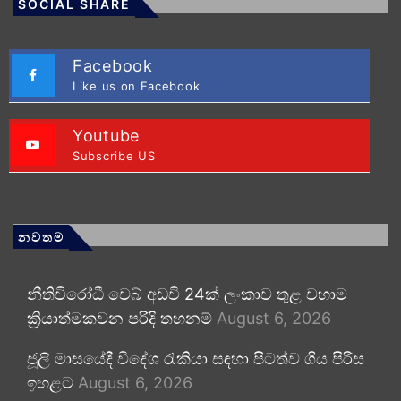
SOCIAL SHARE
Facebook
Like us on Facebook
Youtube
Subscribe US
නවතම
නීතිවිරෝධී වෙබ් අඩවි 24ක් ලංකාව තුළ වහාම
ක්‍රියාත්මකවන පරිදි තහනම්
August 6, 2026
ජූලි මාසයේදී විදේශ රැකියා සඳහා පිටත්ව ගිය පිරිස
ඉහළට
August 6, 2026