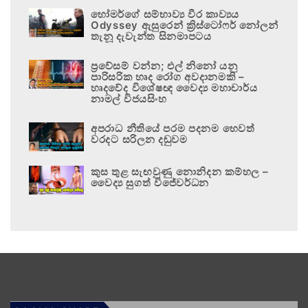
හෝමර්ගේ සම්භාව්‍ය වීර කාව්‍යය
Odyssey ඇසුරෙන් ක්‍රිස්ටෝෆර් නෝලන්
තැනූ දැවැන්ත සිනමාපටය
ප්‍රවේසම් වන්න; එල් නිනෝ යනු
පාරිසරික හෘද රෝග අවදානමකි –
හෘදවේද විශේෂඥ වෛද්‍ය මහාචාර්ය
නාමල් විජයසිංහ
අපරාධ නීතියේ පරම පදනම හෙවත්
වරදට සරිලන දඬුවම
කුස තුළ සැඟවුණු නොනිදන කම්හල –
වෛද්‍ය සුගත් විජේවර්ධන