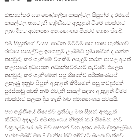
ජාත්‍යන්තර සහ පෞද්ගලික පාසල්වල සිසුන්ට ද රජයේ
පාසල්වල හයවැනි ශ්‍රේණියට ඇතුළත් වීමේ අවස්ථාව
ලබා දීමට අධ්‍යාපන අමාත්‍යාංශය පියවර ගෙන තිබේ.
එම සිසුන්ගේ වයස, සාධන මට්ටම සහ භාෂා හැකියාව
රජයේ පාසල්වල ඉගෙනුම ලැබීමට ප්‍රමාණවත් ද යන්න
තහවුරු කර ගැනීමේ වගකීම අයැදුම් කරන පාසල අයත්
කලාපයේ අධ්‍යාපන අධ්‍යක්ෂවරයාට පැවරේ. එලෙස
තහවුරු කර ගැනීමෙන් පසු ශිෂ්‍යත්ව පරීක්ෂණයේ
ලකුණු අනුව සිසුන් ඇතුළත් කිරීමෙන් පසු තවදුරටත්
පුරප්පාඩු පවතී නම් එවැනි පාසල් සඳහා ඇතුළත් වීමට
අවස්ථාව සලසා දිය හැකි බව අමාත්‍යාංශය පවසයි.
පහ ශ්‍රේණියේ ශිෂ්‍යත්ව ප්‍රතිඵල මත සිසුන් ඇතුළත්
කිරීමට අදාළව අමාත්‍යාංශය නිකුත් කර තිබෙන නව
චක්‍රලේඛයේ මේ බව සඳහන් වන අතර මෙම චක්‍රලේඛය
සැප්තැම්බර් මස 9 වැනිදා සිට ඉදිරියට බලපැවැත්වේ.