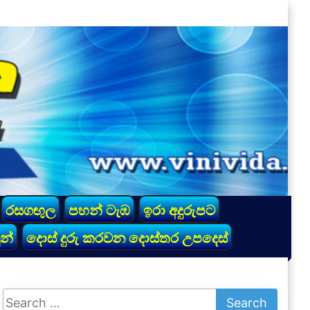
රසගඟුල
පහන් ටැඹ
ඉරා අදුරුපට
න්
දොස් දුරු කරවන දොස්තර උපදෙස්