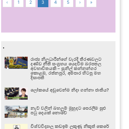
‹
1
2
3
4
5
›
»
.
රාජ්‍ය නිලධාරීන්ගේ වැරදි තීරණවලට
දණ්ඩ නීති සංග්‍රහය යෙදවීම බරපතල
අවභාවිතයකි – සුනිල් කන්නන්ගර
කොළඹ, රත්නපුර, අම්පාර හිටපු මහ
දිසාපති
ලෝකයේ අඩුවෙන්ම නිදා ගන්නා ජාතිය?
නැව් වලින් බහලුම් මුහුදට පෙරලීම සුළු
පටු දෙයක් නොවේ
විශ්වවිද්‍යාල කඩඉම් ලකුණු නිකුත් කෙරේ