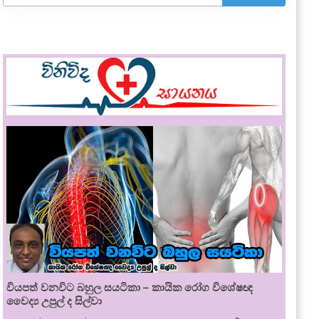
වියපත් වනවිට බහුල සයටිකා – කායික රෝග විශේෂඥ
වෛද්‍ය උපුල් ද සිල්වා