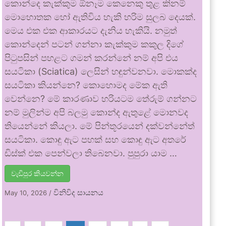
කොන්දෙ කැක්කුම ඕනෑම කෙනෙකු තුළ කිනම්
මොහොතක හෝ ඇතිවිය හැකි හරිම සුලබ දෙයක්.
මෙය එක එක ආකාරයට දැනිය හැකියි. නමුත්
කොන්දෙන් පටන් ගන්නා කැක්කුම කකුල දිගේ
පිටුපසින් පහළට ගමන් කරන්නේ නම් අපි එය
සයටිකා (Sciatica) ලෙසින් හඳුන්වනවා. මොකක්ද
සයටිකා කියන්නෙ? කොහොමද මේක ඇති
වෙන්නෙ? මේ කාරණාව හරියටම තේරුම් ගන්නට
නම් මුලින්ම අපි බලමු කොන්ද ඇතුළේ මොනවද
තියෙන්නේ කියලා. මේ පින්තූරයෙන් දක්වන්නේත්
සයටිකා. කොඳු ඇට පහක් සහ කොඳු ඇට අතරේ
ඩිස්ක් එක පෙන්වලා තිබෙනවා. පුපුරා යාම …
වැඩිපුර කියවන්න
විනිවිද සායනය
May 10, 2026
/