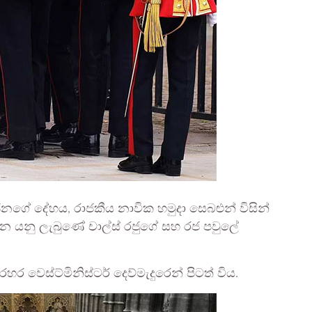
ජිනගේ දේහය, රාජකීය නාවික හමුදා සෙබළුන් විසින්
ැගෙන යනු ලැබුණේ චාල්ස් රජුගේ සහ රජ පවුලේ
ර වෙස්ට්මිනිස්ටර් දෙව්මැදුරෙන් පිටත් විය.