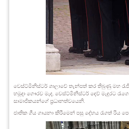
වෙස්ට්මිනිස්ටර් ශාලාවේ තැන්පත් කර තිබුණු මහ රැ
හමුදා ගෞරව මැද, වෙස්ට්මිනිස්ටර් දෙව් මැදුරට ර
සාමාජිකයන්ගේ ප්‍රධානත්වයෙනි.
ජාතික ගීය ගායනා කිරීමෙන් පසු දේහය රැගත් රිය පෙරහ