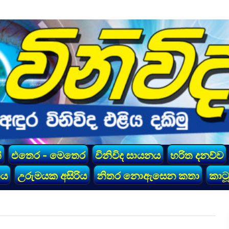
්
එතෙර - මෙතෙර
විනිවිද සායනය
හරිත දනව්ව
කය
උරුමයක අසිරිය
නිතර නොඇසෙන කතා
කාටූ