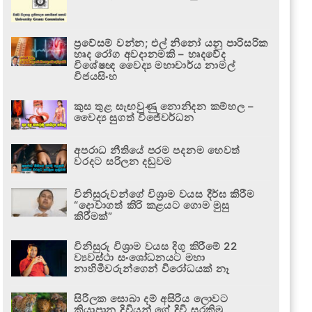
ප්‍රවේසම් වන්න; එල් නිනෝ යනු පාරිසරික
හෘද රෝග අවදානමකි – හෘදවේද
විශේෂඥ වෛද්‍ය මහාචාර්ය නාමල්
විජයසිංහ
කුස තුළ සැඟවුණු නොනිදන කම්හල –
වෛද්‍ය සුගත් විජේවර්ධන
අපරාධ නීතියේ පරම පදනම හෙවත්
වරදට සරිලන දඬුවම
විනිසුරුවන්ගේ විශ්‍රාම වයස දීර්ඝ කිරීම
“දොවාගත් කිරි කළයට ගොම මුසු
කිරීමක්”
විනිසුරු විශ්‍රාම වයස දිගු කිරීමේ 22
ව්‍යවස්ථා සංශෝධනයට මහා
නාහිමිවරුන්ගෙන් විරෝධයක් නෑ
සිරිලක සොබා දම් අසිරිය ලොවට
කියාපාන දිවියන් ගේ දිවි සුරකිමු