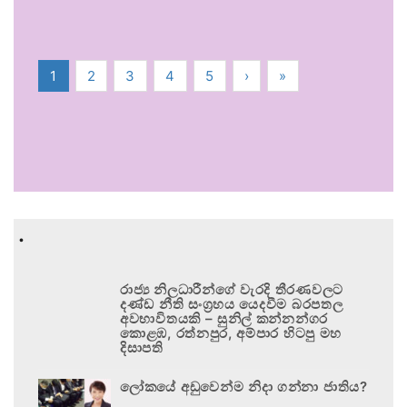
1
2
3
4
5
›
»
.
රාජ්‍ය නිලධාරීන්ගේ වැරදි තීරණවලට
දණ්ඩ නීති සංග්‍රහය යෙදවීම බරපතල
අවභාවිතයකි – සුනිල් කන්නන්ගර
කොළඹ, රත්නපුර, අම්පාර හිටපු මහ
දිසාපති
ලෝකයේ අඩුවෙන්ම නිදා ගන්නා ජාතිය?