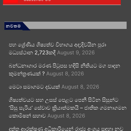
නවතම
පහ ශ්‍රේණිය ශිෂ්‍යත්ව විභාගය අද;දිවයින පුරා
මධ්‍යස්ථාන 2,723කදී
August 9, 2026
බන්ධනාගාර මරණ පිටුපස හදිසි නීතියට මග පාදන
කුමන්ත්‍රණයක් ?
August 8, 2026
මෙටා සමාගමට දඩයක්
August 8, 2026
ශිෂ්‍යත්වයට සහ උසස් පෙළට පෙනී සිටින සිසුන්ට
‘සිසු සැරිය’ සේවාව ක්‍රියාත්මකයි – ජාතික ගමනාගමන
කොමිෂන් සභාව
August 8, 2026
දත්ත ආරක්ෂණ අධිකාරියෙන් රාජ්‍ය අංශය සඳහා නව