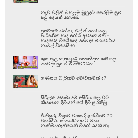
නැව් වලින් බහලුම් මුහුදට පෙරලීම සුළු
පටු දෙයක් නොවේ
ප්‍රවේසම් වන්න; එල් නිනෝ යනු
පාරිසරික හෘද රෝග අවදානමකි –
හෘදවේද විශේෂඥ වෛද්‍ය මහාචාර්ය
නාමල් විජයසිංහ
කුස තුළ සැඟවුණු නොනිදන කම්හල –
වෛද්‍ය සුගත් විජේවර්ධන
ගණිතය බැරිකම මෝඩකමක් ද?
සිරිලක සොබා දම් අසිරිය ලොවට
කියාපාන දිවියන් ගේ දිවි සුරකිමු
විනිසුරු විශ්‍රාම වයස දිගු කිරීමේ 22
ව්‍යවස්ථා සංශෝධනයට මහා
නාහිමිවරුන්ගෙන් විරෝධයක් නෑ