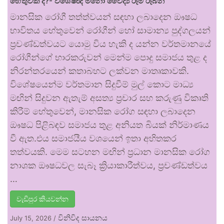
හේතුවක් ද?- විශේෂඥ මනෝ වෛද්‍ය රූමි රූබන්
මානසික රෝගී තත්ත්වයන් සඳහා ලබාදෙන ඖෂධ
භාවිතය හේතුවෙන් රෝගීන් හෝ සාමාන්‍ය පුද්ගලයන්
ප්‍රචණ්ඩත්වයට යොමු විය හැකි ද යන්න වර්තමානයේ
රෝගීන්ගේ භාරකරුවන් මෙන්ම පොදු සමාජය තුළ ද
නිරන්තරයෙන් කතාබහට ලක්වන මාතෘකාවකි.
විශේෂයෙන්ම වර්තමාන සිදුවීම් මුල් කොට මාධ්‍ය
මඟින් සිදුවන ඇතැම් අසත්‍ය ප්‍රචාර සහ කරුණු විකෘති
කිරීම් හේතුවෙන්, මානසික රෝග සඳහා ලබාදෙන
ඖෂධ පිළිබඳව සමාජය තුළ අනියත බියක් නිර්මාණය
වී ඇත.එය සමාජයීය වශයෙන් ඉතා අහිතකර
තත්වයකි. මෙම සටහන මඟින් ප්‍රධාන මානසික රෝග
නාශක ඖෂධවල සැබෑ ක්‍රියාකාරීත්වය, ප්‍රචණ්ඩත්වය
…
වැඩිපුර කියවන්න
විනිවිද සායනය
July 15, 2026
/