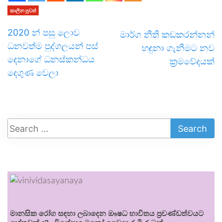
කාලීන පුවත්
2020 න් පසු ලොව
මාර්ග නීති කඩකරන්නන්
ධනවත්ම පුද්ගලයන් පස්
හඳුනා ගැනීමට නව
දෙනාගේ ධනස්කන්ධය
ක්‍රමවේදයක්
දෙගුණ වෙලා
මානසික රෝග සඳහා ලබාදෙන ඖෂධ භාවිතය ප්‍රචණ්ඩත්වයට