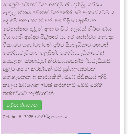
පෙනුම වෙනස් වන අන්දම අපි දනිමු. ශරීරය
ඇතුලාන්තය වෙනස් වන්නේත් මේ ආකාරයටම ය.
අද අපි කතා කරන්නේ මේ විදියට ඇතිවන
වෙනස්කම තුළින් ඇතැම් විට ලෙඩක් නිර්මාණය
විය හැකි අන්දම පිළිබඳව ය. මේ තත්ත්වය වෛද්‍ය
විද්‍යාවේ හඳුන්වන්නේ පූර්ව දියවැඩියාව හෙවත්
පෙරදියවැඩියාව ලෙසිනි. පෙරදියවැඩියාවෙන්
පෙළෙන සමහරුන් නිරායාසයෙන්ම දියවැඩියාව
තුළට ගමන් කරන්නේ එම පුද්ගලයාටවත්
නොදැනෙන ආකාරයකිනි. ඔබේ ජීවිතයේ ඉදිරි
කාලය ඔබගෙන් ඉවත් කරන්නට මෙම රෝගී
තත්ත්වයට හැකියාවක් …
වැඩිපුර කියවන්න
විනිවිද සායනය
October 5, 2025
/