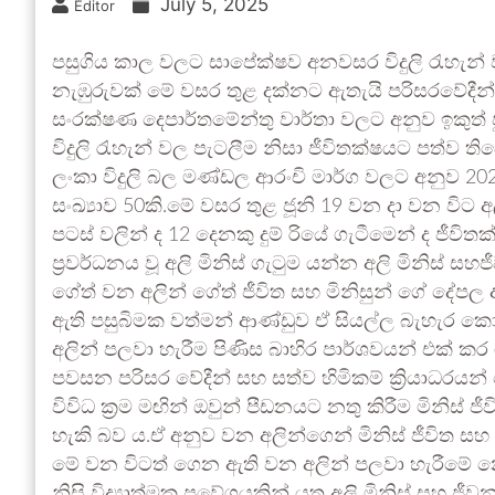
July 5, 2025
Editor
පසුගිය කාල වලට සාපේක්ෂව අනවසර විදුලි රැහැන් ව
නැඹුරුවක් මේ වසර තුළ දක්නට ඇතැයි පරිසරවේදීන් ස
සංරක්ෂණ දෙපාර්තමේන්තු වාර්තා වලට අනුව ඉකුත්
විදුලි රැහැන් වල පැටලීම නිසා ජීවිතක්ෂයට පත්ව තිබ
ලංකා විදුලි බල මණ්ඩල ආරංචි මාර්ග වලට අනුව 2
සංඛ්‍යාව 50කි.මේ වසර තුළ ජූනි 19 වන දා වන විට
පටස් වලින් ද 12 දෙනකු දුම් රියේ ගැටීමෙන් ද ජීව
ප්‍රවර්ධනය වූ අලි මිනිස් ගැටුම යන්න අලි මිනිස් සහ
ගේත් වන අලින් ගේත් ජීවිත සහ මිනිසුන් ගේ දේප
ඇති පසුබිමක වත්මන් ආණ්ඩුව ඒ සියල්ල බැහැර ක
අලින් පලවා හැරීම පිණිස බාහිර පාර්ශවයන් එක් කර
පවසන පරිසර වේදීන් සහ සත්ව හිමිකම් ක්‍රියාධරය
විවිධ ක්‍රම මඟින් ඔවුන් පීඩනයට නතු කිරීම මිනි
හැකි බව ය.ඒ අනුව වන අලින්ගෙන් මිනිස් ජීවිත සහ 
මේ වන විටත් ගෙන ඇති වන අලින් පලවා හැරීමේ න
නිසි විද්‍යාත්මක ප්‍රවේශයකින් යුතු අලි මිනිස් සහ 