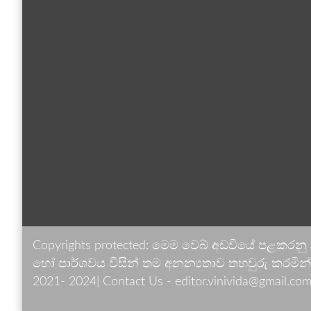
Copyrights protected: මෙම වෙබ් අඩවියේ පළකරනු
හෝ පාර්ශවය විසින් තම අනන්‍යතාව තහවුරු කරමින් ඉ
2021- 2024| Contact Us - editor.vinivida@gmail.com