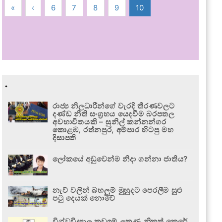
«
‹
6
7
8
9
10
.
රාජ්‍ය නිලධාරීන්ගේ වැරදි තීරණවලට
දණ්ඩ නීති සංග්‍රහය යෙදවීම බරපතල
අවභාවිතයකි – සුනිල් කන්නන්ගර
කොළඹ, රත්නපුර, අම්පාර හිටපු මහ
දිසාපති
ලෝකයේ අඩුවෙන්ම නිදා ගන්නා ජාතිය?
නැව් වලින් බහලුම් මුහුදට පෙරලීම සුළු
පටු දෙයක් නොවේ
විශ්වවිද්‍යාල කඩඉම් ලකුණු නිකුත් කෙරේ