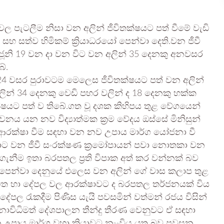
ල පැටලීම නිසා වන අලින් ජීවිතක්ෂයට පත් වීමේ වැඩි
හ සත්ව හිමිකම් ක්‍රියාධරයෝ පෙන්වා දෙති.වන ජීවී
 ජූනි 19 වන දා වන විට වන අලින් 35 දෙනකු අනවසර
ේ.
024 වසර පුරාවටම මෙලෙස ජීවිතක්ෂයට පත් වන අලින්
 අලින් 34 දෙනකු වෙඩි පහර වලින් ද 18 දෙනකු හක්ක
ිතක්ෂයට පත් ව තිබේ.ගත වූ දශක කිහිපය තුළ වේගයෙන්
ජීවනය යන නව විද්‍යාත්මක ක්‍රම වේදය ඔස්සේ මිනිසුන්
ල ආරක්ෂා වීම සඳහා වන නව උපාය මාර්ග යෝජනා වී
ොට වන ජීවී සංරක්ෂණ ක්‍රමෝපායන් පවා නොතකා වන
 ගැනීම ඉතා බරපතල ප්‍රති විපාක අත් කර වන්නක් බව
න් පෙන්වා දෙනුයේ එලෙස වන අලින් ගේ වාස කලාප තුළ
ස් ජීවිත හා දේපල වල ආරක්ෂාවට ද බරපතල තර්ජනයක් විය
දේපල රැකදීම පිණිස යැයි පවසමින් වත්මන් රජය විසින්
ොවිධිමත් දේශපාලන තීන්දු තීරණ වෙනුවට ඒ සඳහා
ජීවන උපාය මාර්ග වහා ක්‍රියාවට නැංවිය යුතු බව පවසන