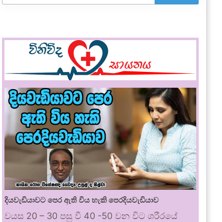
දියවැඩියාවට පෙර ඇති විය හැකි පෙරදියවැඩියාව
වයස 20 – 30 පසු වී 40 -50 වන විට ශරීරයේ