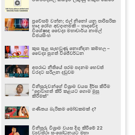
ප්‍රවේසම් වන්න; එල් නිනෝ යනු පාරිසරික
හෘද රෝග අවදානමකි – හෘදවේද
විශේෂඥ වෛද්‍ය මහාචාර්ය නාමල්
විජයසිංහ
කුස තුළ සැඟවුණු නොනිදන කම්හල –
වෛද්‍ය සුගත් විජේවර්ධන
අපරාධ නීතියේ පරම පදනම හෙවත්
වරදට සරිලන දඬුවම
විනිසුරුවන්ගේ විශ්‍රාම වයස දීර්ඝ කිරීම
“දොවාගත් කිරි කළයට ගොම මුසු
කිරීමක්”
ගණිතය බැරිකම මෝඩකමක් ද?
විනිසුරු විශ්‍රාම වයස දිගු කිරීමේ 22
ව්‍යවස්ථා සංශෝධනයට මහා