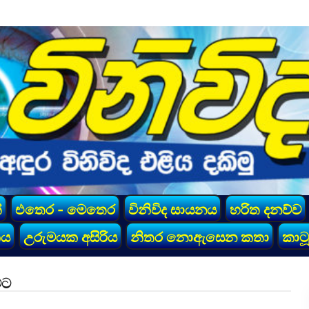
්
එතෙර - මෙතෙර
විනිවිද සායනය
හරිත දනව්ව
කය
උරුමයක අසිරිය
නිතර නොඇසෙන කතා
කාටූ
වට