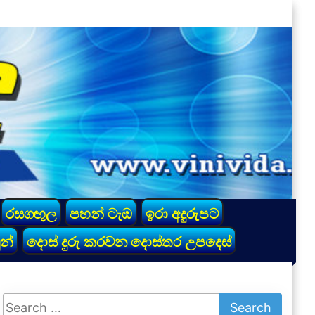
රසගඟුල
පහන් ටැඹ
ඉරා අදුරුපට
න්
දොස් දුරු කරවන දොස්තර උපදෙස්