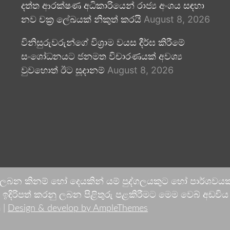
දත්ත ආරක්ෂණ අධිකාරියෙන් රාජ්‍ය අංශය සඳහා
නව චක්‍ර ලේඛයක් නිකුත් කරයි
August 8, 2026
විනිසුරුවරුන්ගේ විශ්‍රාම වයස දීර්ඝ කිරීමේ
සංශෝධනයට ජනමත විචාරණයක් අවශ්‍ය
වුවහොත් ඊට සූදානම්
August 8, 2026
 ලබන කිනම් හෝ දෙයකින් යම් පුද්ගලයකුට හෝ පාර්ශවයකට
දිරිපත් කරනු ලබන පිළිතුරු පළකිරීමට මෙම වෙබ් අඩවිය ආච
 |
Design & develop by AmpleThemes