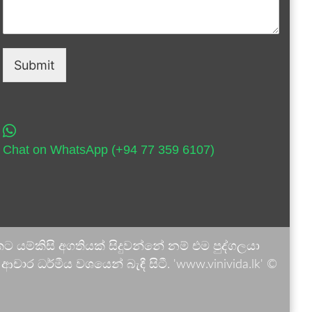
Submit
Chat on WhatsApp (+94 77 359 6107)
 යම්කිසි අගතියක් සිදුවන්නේ නම් එම පුද්ගලයා
ාර ධර්මීය වශයෙන් බැඳී සිටී. 'www.vinivida.lk' ©