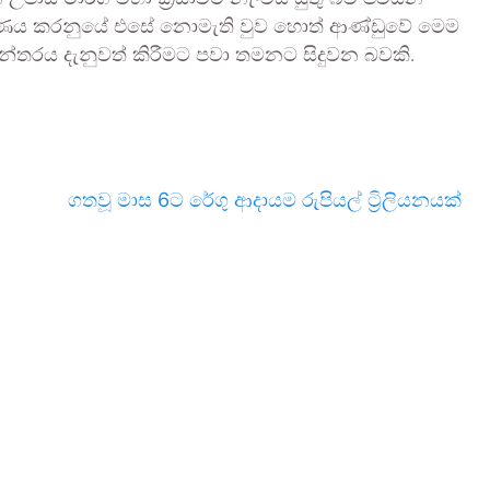
අවධාරණය කරනුයේ එසේ නොමැති වුව හොත් ආණ්ඩුවේ මෙම
යන්තරය දැනුවත් කිරීමට පවා තමනට සිදුවන බවකි.
ගතවූ මාස 6ට රේගු ආදායම රුපියල් ට්‍රිලියනයක්