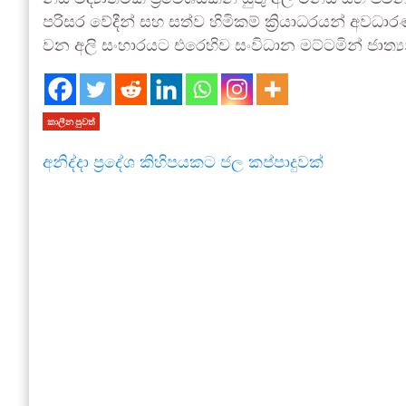
පරිසර වේදීන් සහ සත්ව හිමිකම් ක්‍රියාධරයන් 
වන අලි සංහාරයට එරෙහිව සංවිධාන මට්ටමින් ජාත්‍
කාලීන පුවත්
අනිද්දා ප්‍රදේශ කිහිපයකට ජල කප්පාදුවක්