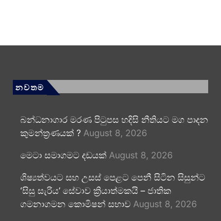
නවතම
බන්ධනාගාර මරණ පිටුපස හදිසි නීතියට මග පාදන
කුමන්ත්‍රණයක් ?
August 8, 2026
මෙටා සමාගමට දඩයක්
August 8, 2026
ශිෂ්‍යත්වයට සහ උසස් පෙළට පෙනී සිටින සිසුන්ට
‘සිසු සැරිය’ සේවාව ක්‍රියාත්මකයි – ජාතික
ගමනාගමන කොමිෂන් සභාව
August 8, 2026