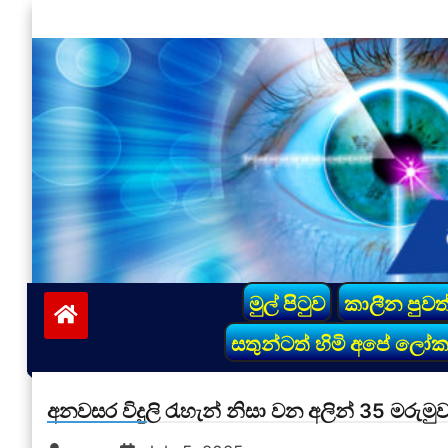
Skip
to
content
vinivida.lk
මුල් පිටුව
කාලීන පුවත
සතුන්ටත් හිමි අපේ ලෝ
අනවසර විදුලි රැහැන් නිසා වන අලින් 35 මරුමු