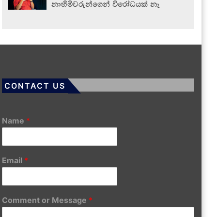
නාහිමිවරුන්ගෙන් විරෝධයක් නෑ
CONTACT US
Name
*
Email
*
Comment or Message
*