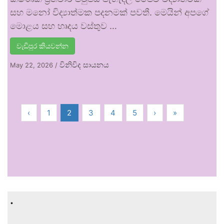
සහ මනෝ විද්‍යාත්මක පදනමක් පවතී. මෙයින් අපගේ
මොළය සහ හෘදය වස්තුව …
වැඩිපුර කියවන්න
විනිවිද සායනය
May 22, 2026
/
‹
1
2
3
4
5
›
»
.