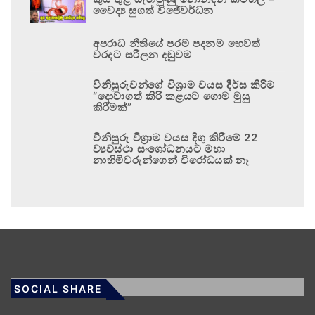
වෛද්‍ය සුගත් විජේවර්ධන
අපරාධ නීතියේ පරම පදනම හෙවත්
වරදට සරිලන දඬුවම
විනිසුරුවන්ගේ විශ්‍රාම වයස දීර්ඝ කිරීම
“දොවාගත් කිරි කළයට ගොම මුසු
කිරීමක්”
විනිසුරු විශ්‍රාම වයස දිගු කිරීමේ 22
ව්‍යවස්ථා සංශෝධනයට මහා
නාහිමිවරුන්ගෙන් විරෝධයක් නෑ
SOCIAL SHARE