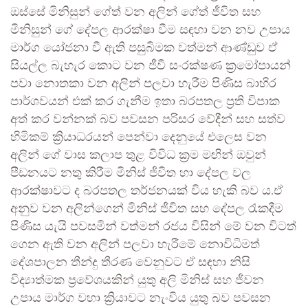
ඔස්සේ මිනිසුන් ගේත් වන අලින් ගේත් ජීවිත සහ
මිනිසුන් ගේ දේපල ආරක්ෂා වීම සඳහා වන නව උපාය
මාර්ග යෝජනා වී ඇති පසුබිමක වත්මන් ආණ්ඩුව ඒ
සියල්ල බැහැර කොට වන ජීවී සංරක්ෂණ ක්‍රමෝපායන්
පවා නොතකා වන අලින් පලවා හැරීම පිණිස බාහිර
පාර්ශවයන් එක් කර ගැනීම ඉතා බරපතල ප්‍රති විපාක
අත් කර වන්නක් බව පවසන පරිසර වේදීන් සහ සත්ව
හිමිකම් ක්‍රියාධරයන් පෙන්වා දෙනුයේ එලෙස වන
අලින් ගේ වාස කලාප තුළ විවිධ ක්‍රම මඟින් ඔවුන්
පීඩනයට නතු කිරීම මිනිස් ජීවිත හා දේපල වල
ආරක්ෂාවට ද බරපතල තර්ජනයක් විය හැකි බව ය.ඒ
අනුව වන අලින්ගෙන් මිනිස් ජීවිත සහ දේපල රැකදීම
පිණිස යැයි පවසමින් වත්මන් රජය විසින් මේ වන විටත්
ගෙන ඇති වන අලින් පලවා හැරීමේ නොවිධිමත්
දේශපාලන තීන්දු තීරණ වෙනුවට ඒ සඳහා නිසි
විද්‍යාත්මක ප්‍රවේශයකින් යුතු අලි මිනිස් සහ ජීවන
උපාය මාර්ග වහා ක්‍රියාවට නැංවිය යුතු බව පවසන