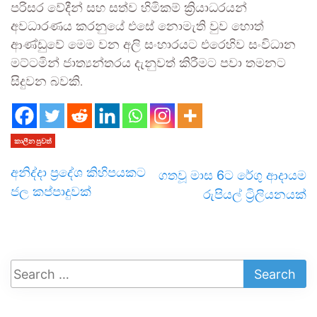
පරිසර වේදීන් සහ සත්ව හිමිකම් ක්‍රියාධරයන්
අවධාරණය කරනුයේ එසේ නොමැති වුව හොත්
ආණ්ඩුවේ මෙම වන අලි සංහාරයට එරෙහිව සංවිධාන
මට්ටමින් ජාත්‍යන්තරය දැනුවත් කිරීමට පවා තමනට
සිදුවන බවකි.
කාලීන පුවත්
අනිද්දා ප්‍රදේශ කිහිපයකට
ගතවූ මාස 6ට රේගු ආදායම
ජල කප්පාදුවක්
රුපියල් ට්‍රිලියනයක්