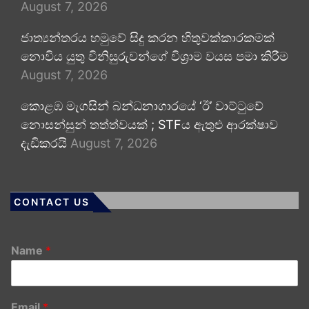
August 7, 2026
ජාත්‍යන්තරය හමුවේ සිදු කරන හිතුවක්කාරකමක්
නොවිය යුතු විනිසුරුවන්ගේ විශ්‍රාම වයස පමා කිරීම
August 7, 2026
කොළඹ මැගසින් බන්ධනාගාරයේ ‘ඊ’ වාට්ටුවේ
නොසන්සුන් තත්ත්වයක් ; STFය ඇතුළු ආරක්ෂාව
දැඩිකරයි
August 7, 2026
CONTACT US
Name
*
Email
*