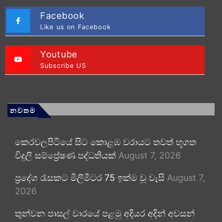
Facebook
Like us on Facebook
Youtube
Subscribe US
නවතම
කෙරවලපිටියේ සිට කොළඹ වරායට තවත් භූගත
විදුලි සම්ප්‍රේෂණ පද්ධතියක්
August 7, 2026
ප්‍රදේශ රැසකට මිලිමීටර 75 ඉක්ම වූ වැසි
August 7,
2026
තුන්වන පාසල් වාරයේ පළමු අදියර අදින් අවසන්