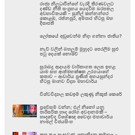
රාජ්‍ය නිලධාරීන්ගේ වැරදි තීරණවලට
දණ්ඩ නීති සංග්‍රහය යෙදවීම බරපතල
අවභාවිතයකි – සුනිල් කන්නන්ගර
කොළඹ, රත්නපුර, අම්පාර හිටපු මහ
දිසාපති
ලෝකයේ අඩුවෙන්ම නිදා ගන්නා ජාතිය?
නැව් වලින් බහලුම් මුහුදට පෙරලීම සුළු
පටු දෙයක් නොවේ
සුරාබදු ආදායම වාර්තාගත ලෙස ඉහළ
යාම සහ ආත්මභක්ෂක උරගයාගේ
කතාව – ආචාර්ය ප්‍රණීත් අභයසුන්දර
හිටපු මානව විද්‍යා මහාචාර්ය
විශ්වවිද්‍යාල කඩඉම් ලකුණු නිකුත් කෙරේ
ප්‍රවේසම් වන්න; එල් නිනෝ යනු
පාරිසරික හෘද රෝග අවදානමකි –
හෘදවේද විශේෂඥ වෛද්‍ය මහාචාර්ය
නාමල් විජයසිංහ
කුස තුළ සැඟවුණු නොනිදන කම්හල –