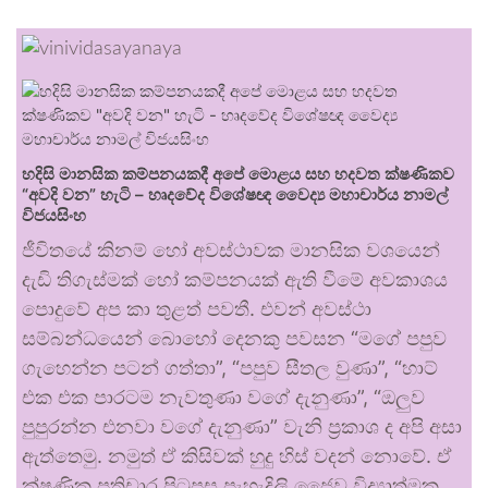
හදිසි මානසික කම්පනයකදී අපේ මොළය සහ හදවත ක්ෂණිකව
“අවදි වන” හැටි – හෘදවේද විශේෂඥ වෛද්‍ය මහාචාර්ය නාමල්
විජයසිංහ
ජීවිතයේ කිනම් හෝ අවස්ථාවක මානසික වශයෙන්
දැඩි තිගැස්මක් හෝ කම්පනයක් ඇති වීමේ අවකාශය
පොදුවේ අප කා තුළත් පවතී. එවන් අවස්ථා
සම්බන්ධයෙන් බොහෝ දෙනකු පවසන “මගේ පපුව
ගැහෙන්න පටන් ගත්තා”, “පපුව සීතල වුණා”, “හාට්
එක එක පාරටම නැවතුණා වගේ දැනුණා”, “ඔලුව
පුපුරන්න එනවා වගේ දැනුණා” වැනි ප්‍රකාශ ද අපි අසා
ඇත්තෙමු. නමුත් ඒ කිසිවක් හුදු හිස් වදන් නොවේ. ඒ
ක්ෂණික ප්‍රතිචාර පිටුපස පැහැදිලි ජෛව විද්‍යාත්මක