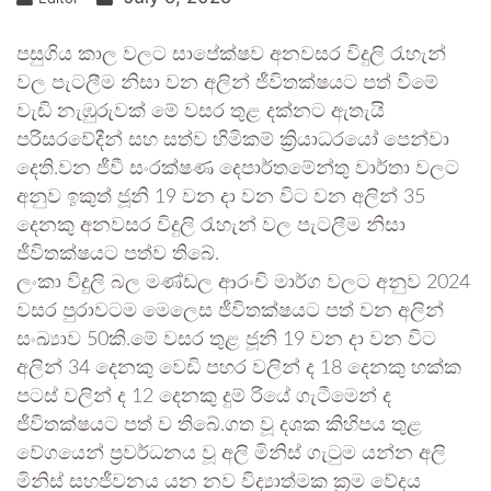
පසුගිය කාල වලට සාපේක්ෂව අනවසර විදුලි රැහැන්
වල පැටලීම නිසා වන අලින් ජීවිතක්ෂයට පත් වීමේ
වැඩි නැඹුරුවක් මේ වසර තුළ දක්නට ඇතැයි
පරිසරවේදීන් සහ සත්ව හිමිකම් ක්‍රියාධරයෝ පෙන්වා
දෙති.වන ජීවී සංරක්ෂණ දෙපාර්තමේන්තු වාර්තා වලට
අනුව ඉකුත් ජූනි 19 වන දා වන විට වන අලින් 35
දෙනකු අනවසර විදුලි රැහැන් වල පැටලීම නිසා
ජීවිතක්ෂයට පත්ව තිබේ.
ලංකා විදුලි බල මණ්ඩල ආරංචි මාර්ග වලට අනුව 2024
වසර පුරාවටම මෙලෙස ජීවිතක්ෂයට පත් වන අලින්
සංඛ්‍යාව 50කි.මේ වසර තුළ ජූනි 19 වන දා වන විට
අලින් 34 දෙනකු වෙඩි පහර වලින් ද 18 දෙනකු හක්ක
පටස් වලින් ද 12 දෙනකු දුම් රියේ ගැටීමෙන් ද
ජීවිතක්ෂයට පත් ව තිබේ.ගත වූ දශක කිහිපය තුළ
වේගයෙන් ප්‍රවර්ධනය වූ අලි මිනිස් ගැටුම යන්න අලි
මිනිස් සහජීවනය යන නව විද්‍යාත්මක ක්‍රම වේදය