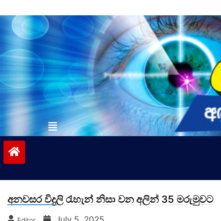
Skip
to
content
vinivida.lk
අනවසර විදුලි රැහැන් නිසා වන අලින් 35 මරුමුවට
July 5, 2025
Editor