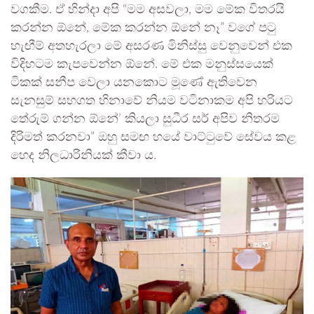
වගකීම. ඒ හින්දා අපි “මම අසවලා, මම මේක විතරයි
කරන්න ඕනේ, මේක කරන්න ඕනේ නෑ” වගේ පටු
හැඟීම් අතහැරලා මේ අසරණ මිනිස්සු වෙනුවෙන් එක
විදිහටම කැපවෙන්න ඕනේ. මේ එක මනුස්සයෙක්
ටිකක් සනීප වෙලා යනකොට මූණේ ඇතිවෙන
සැනසුම් සහගත හිනාවේ නියම වටිනාකම අපි හරියට
තේරුම් ගන්න ඕනේ’ කියලා සුධීර සර් අපිව නිතරම
දිරිමත් කරනවා” ඔහු සමඟ හයේ වාට්ටුවේ සේවය කළ
හෙද නිලධාරිනියක් කීවා ය.