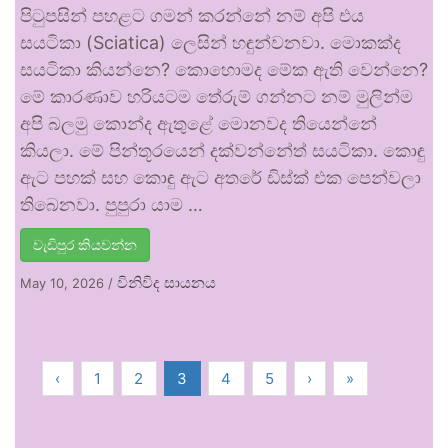
පිටුපසින් පහළට ගමන් කරන්නේ නම් අපි එය
සයටිකා (Sciatica) ලෙසින් හඳුන්වනවා. මොකක්ද
සයටිකා කියන්නෙ? කොහොමද මේක ඇති වෙන්නෙ?
මේ කාරණාව හරියටම තේරුම් ගන්නට නම් මුලින්ම
අපි බලමු කොන්ද ඇතුළේ මොනවද තියෙන්නේ
කියලා. මේ පින්තූරයෙන් දක්වන්නේත් සයටිකා. කොඳු
ඇට පහක් සහ කොඳු ඇට අතරේ ඩිස්ක් එක පෙන්වලා
තිබෙනවා. පුපුරා යාම …
වැඩිපුර කියවන්න
විනිවිද සායනය
May 10, 2026
/
‹
1
2
3
4
5
›
»