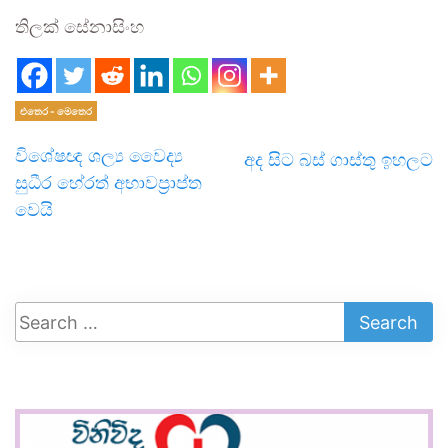
තිලක් සේනාසිංහ
එතෙර - මෙතෙර
විශේෂඥ ශල්‍ය වෛද්‍ය
අද සිට බස් ගාස්තු ඉහලට
සුධීර හේරත් අභාවප්‍රාප්ත
වෙයි