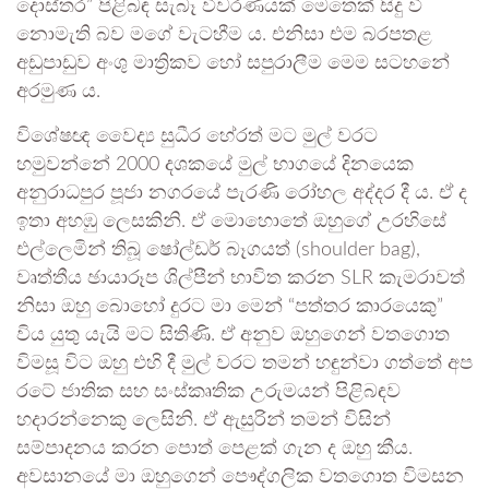
දොස්තර” පිළිබඳ සැබෑ විවරණයක් මෙතෙක් සිදු වී
නොමැති බව මගේ වැටහීම ය. එනිසා එම බරපතළ
අඩුපාඩුව අංශු මාත්‍රිකව හෝ සපුරාලීම මෙම සටහනේ
අරමුණ ය.
විශේෂඥ වෛද්‍ය සුධීර හේරත් මට මුල් වරට
හමුවන්නේ 2000 දශකයේ මුල් භාගයේ දිනයෙක
අනුරාධපුර පූජා නගරයේ පැරණි රෝහල අද්දර දී ය. ඒ ද
ඉතා අහඹු ලෙසකිනි. ඒ මොහොතේ ඔහුගේ උරහිසේ
එල්ලෙමින් තිබූ ෂෝල්ඩර් බෑගයත් (shoulder bag),
වෘත්තීය ඡායාරූප ශිල්පීන් භාවිත කරන SLR කැමරාවත්
නිසා ඔහු බොහෝ දුරට මා මෙන් “පත්තර කාරයෙකු”
විය යුතු යැයි මට සිතිණි. ඒ අනුව ඔහුගෙන් වතගොත
විමසූ විට ඔහු එහි දී මුල් වරට තමන් හඳුන්වා ගත්තේ අප
රටේ ජාතික සහ සංස්කෘතික උරුමයන් පිළිබඳව
හදාරන්නෙකු ලෙසිනි. ඒ ඇසුරින් තමන් විසින්
සම්පාදනය කරන පොත් පෙළක් ගැන ද ඔහු කීය.
අවසානයේ මා ඔහුගෙන් පෞද්ගලික වතගොත විමසන