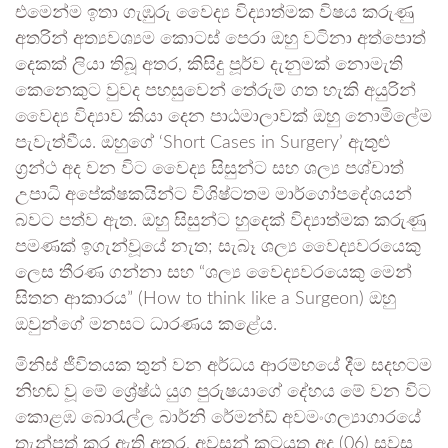
එමෙන්ම ඉතා ගැඹුරු වෛද්‍ය විද්‍යාත්මක විෂය කරුණු
අතරින් අත්‍යවශ්‍යම කොටස් පෙරා ඔහු වටිනා අත්පොත්
දෙකක් ලියා තිබූ අතර, කිසිදු පූර්ව දැනුමක් නොමැති
කෙනෙකුට වුවද පහසුවෙන් තේරුම් ගත හැකි අයුරින්
වෛද්‍ය විද්‍යාව කියා දෙන පාඨමාලාවක් ඔහු නොමිලේම
පැවැත්වීය. ඔහුගේ ‘Short Cases in Surgery’ ඇතුළු
ග්‍රන්ථ අද වන විට වෛද්‍ය සිසුන්ට සහ ශල්‍ය පශ්චාත්
උපාධි අපේක්ෂකයින්ට විශිෂ්ටතම මාර්ගෝපදේශයන්
බවට පත්ව ඇත. ඔහු සිසුන්ට හුදෙක් විද්‍යාත්මක කරුණු
පමණක් ඉගැන්වූයේ නැත; සැබෑ ශල්‍ය වෛද්‍යවරයෙකු
ලෙස තීරණ ගන්නා සහ “ශල්‍ය වෛද්‍යවරයෙකු මෙන්
සිතන ආකාරය” (How to think like a Surgeon) ඔහු
ඔවුන්ගේ මනසට ධාරණය කළේය.
මිනිස් ජීවිතයක තුන් වන අර්ධය ආරම්භයේ දීම සදහටම
නිහඬ වූ මේ ශ්‍රේෂ්ඨ යුග පුරුෂයාගේ දේහය මේ වන විට
කොළඹ බොරැල්ල බාර්නි රේමන්ඩ් අවමංගල්‍යාගාරයේ
තැන්පත් කර ඇති අතර, අවසන් කටයුතු අද (06) සවස