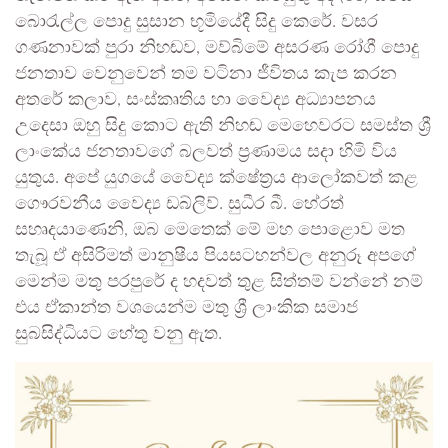
බොරැල්ල පොදු සුසාන භූමියේදී සිදු කෙරේ. වසර
ගණනාවක් පුරා නිහඬව, මව්බිමේ අසරණ රෝගී පොදු
ජනතාව වෙනුවෙන් තම වටිනා ජීවිතය කැප කරන
අතරේ කලාව, සංස්කෘතිය හා වෛද්‍ය අධ්‍යාපනය
උදෙසා ඔහු සිදු කොට ඇති නිහඬ මෙහෙවරට සමස්ත ශ්‍රී
ලාංකේය ජනතාවගේ බලවත් ප්‍රණාමය සදා හිමි විය
යුතුය. අපේ යුගයේ වෛද්‍ය ක්ෂේත්‍රය ආලෝකවත් කළ
ගෞරවනීය වෛද්‍ය ඩබ්ලිව්. සුධීර බී. හේරත්
සහෘදයාණෙනි, ඔබ මෙතෙක් මේ මහ පොළොව මත
තැබූ ඒ අසිරිමත් මානුෂීය පියසටහන්වල අනුරූ අපගේ
මෙන්ම මතු පරපුරේ ද හදවත් තුළ සිත්තම් වන්නේ නම්
එය ඒකාන්ත වශයෙන්ම මතු ශ්‍රී ලාංකික සමාජ
සුබසිද්ධියට හේතු වනු ඇත.