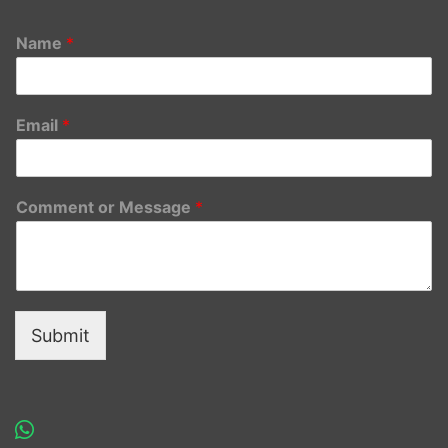
Name
*
Email
*
Comment or Message
*
Submit