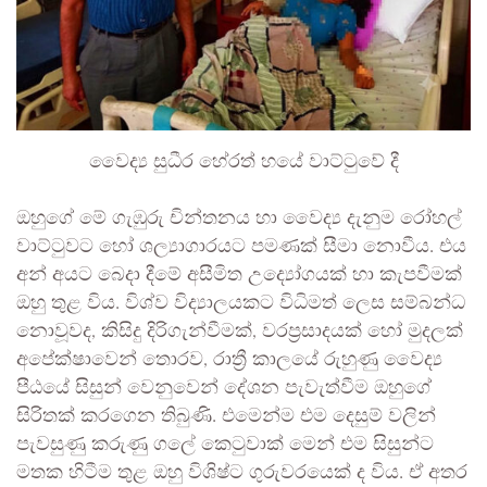
වෛද්‍ය සුධීර හේරත් හයේ වාට්ටුවේ දී
ඔහුගේ මේ ගැඹුරු චින්තනය හා වෛද්‍ය දැනුම රෝහල්
වාට්ටුවට හෝ ශල්‍යාගාරයට පමණක් සීමා නොවීය. එය
අන් අයට බෙදා දීමේ අසීමිත උද්‍යෝගයක් හා කැපවීමක්
ඔහු තුළ විය. විශ්ව විද්‍යාලයකට විධිමත් ලෙස සම්බන්ධ
නොවූවද, කිසිදු දිරිගැන්වීමක්, වරප්‍රසාදයක් හෝ මුදලක්
අපේක්ෂාවෙන් තොරව, රාත්‍රී කාලයේ රුහුණු වෛද්‍ය
පීඨයේ සිසුන් වෙනුවෙන් දේශන පැවැත්වීම ඔහුගේ
සිරිතක් කරගෙන තිබුණි. එමෙන්ම එම දෙසුම් වලින්
පැවසුණු කරුණු ගලේ කෙටුවාක් මෙන් එම සිසුන්ට
මතක හිටීම තුළ ඔහු විශිෂ්ට ගුරුවරයෙක් ද විය. ඒ අතර