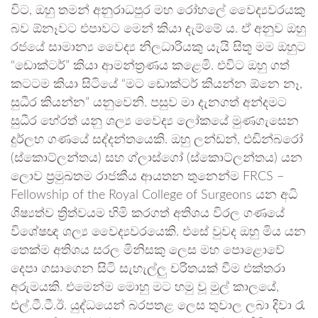
විට, ඔහු තමන් අනුරාධපුර මහ රෝහලේ වෛද්‍යවරයකු
බව ඕනෑවට එපාවට මෙන් කියා දැම්මේ ය. ඒ අනුව ඔහු
රජයේ සාමාන්‍ය වෛද්‍ය නිලධාරියකු යැයි සිතූ මම ඔහුට
“ඩොක්ටර්” කියා ආමන්ත්‍රණය කළෙමි. එවිට ඔහු ගත්
කටටම කියා සිටියේ “මට ඩොක්ටර් කියන්න ඕනෙ නෑ,
සුධීර කියන්න” යනුවෙනි. පසුව මා දැනගත් අන්දමට
සුධීර හේරත් යනු ශල්‍ය වෛද්‍ය ලෝකයේ මුණගැසෙන
දුර්ලභ ගණයේ සද්දන්තයෙකි. ඔහු ලන්ඩන්, එඩින්බරෝ
(ස්කොට්ලන්තය) සහ ග්ලාස්ගෝ (ස්කොට්ලන්තය) යන
ලොව ප්‍රමුඛතම රාජකීය ආයතන තුනෙන්ම FRCS –
Fellowship of the Royal College of Surgeons යන අධි
ශිෂ්‍යත්ව ත්‍රිත්වයම හිමි කරගත් අතිශය විරල ගණයේ
විශේෂඥ ශල්‍ය වෛද්‍යවරයෙකි. එසේ වුවද ඔහු මිය යන
තෙක්ම අතිශය සරල මිනිසකු ලෙස මහ පොළොවේ
දෙපා ගසාගෙන සිටි සැහැල්ලු චරිතයක් වීම එක්තරා
අරුමයකි. එමෙන්ම මොහු මට හමු වූ මුල් කාලයේ,
එල්.ටී.ටී.ඊ. යුද්ධයෙන් බරපතළ ලෙස තුවාල ලබා දිවා රෑ