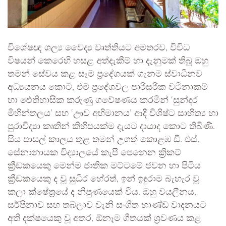
විශේෂඥ ශල්‍ය වෛද්‍ය වෘත්තියට අමතරව, විවිධ
විෂයන් කෙරෙහි හසළ අත්දැකීම් හා දැනුමක් තිබූ ඔහු
තමන් සේවය කළ සෑම ප්‍රදේශයක් ගැනම ස්වාධීනව
අධ්‍යයනය කොට, එම ප්‍රදේශවල පාරිසරික වටිනාකම්
හා ඓතිහාසික කරුණු ගවේෂණය කරමින් ‘සුන්දර
මිහින්තලය’ සහ ‘ඌව අභිමානය’ ආදී විශිෂ්ට සාහිත්‍ය හා
පුරාවිද්‍යා කෘතින් කිහිපයක්ම දැයට දායාද කොට තිබිණි.
සිය පාසල් කාලය තුළ තමන් උගත් කොළඹ ඩී. එස්.
සේනානායක විද්‍යාලයේ කැපී පෙනෙන ක්‍රිකට්
ක්‍රීඩකයෙකු මෙන්ම ජාතික මට්ටමේ ජවන හා පිටිය
ක්‍රීඩකයෙකු ද වූ සුධීර හේරත්, ඉන් ඉඳුරාම බැහැර වූ
කලා ක්ෂේත්‍රයේ ද නිපුණයෙක් විය. ඔහු වයලීනය,
සර්පිනාව සහ තබ්ලාව වැනි සංගීත භාණ්ඩ වාදනයට
අති දක්ෂයෙකු වූ අතර, ඕනෑම ගීතයක් ශ්‍රවණය කළ