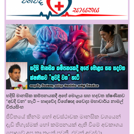
හදිසි මානසික කම්පනයකදී අපේ මොළය සහ හදවත ක්ෂණිකව
“අවදි වන” හැටි – හෘදවේද විශේෂඥ වෛද්‍ය මහාචාර්ය නාමල්
විජයසිංහ
ජීවිතයේ කිනම් හෝ අවස්ථාවක මානසික වශයෙන්
දැඩි තිගැස්මක් හෝ කම්පනයක් ඇති වීමේ අවකාශය
පොදුවේ අප කා තුළත් පවතී. එවන් අවස්ථා