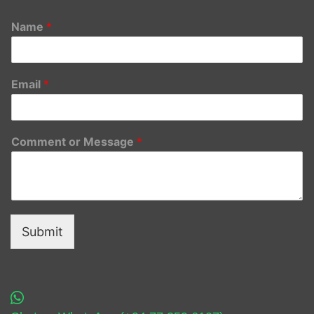
Name
*
Email
*
Comment or Message
*
Submit