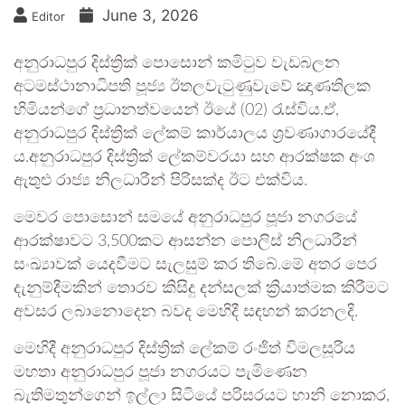
June 3, 2026
Editor
අනුරාධපුර දිස්ත්‍රික් පොසොන් කමිටුව වැඩබලන
අටමස්ථානාධිපති පූජ්‍ය ඊතලවැටුණුවැවේ ඤාණතිලක
හිමියන්ගේ ප්‍රධානත්වයෙන් ඊයේ (02) රැස්විය.ඒ,
අනුරාධපුර දිස්ත්‍රික් ලේකම් කාර්යාලය ශ්‍රවණාගාරයේදී
ය.අනුරාධපුර දිස්ත්‍රික් ලේකම්වරයා සහ ආරක්ෂක අංශ
ඇතුළු රාජ්‍ය නිලධාරීන් පිරිසක්ද ඊට එක්විය.
මෙවර පොසොන් සමයේ අනුරාධපුර පූජා නගරයේ
ආරක්ෂාවට 3,500කට ආසන්න පොලිස් නිලධාරීන්
සංඛ්‍යාවක් යෙදවීමට සැලසුම් කර තිබේ.මේ අතර පෙර
දැනුම්දීමකින් තොරව කිසිදු දන්සලක් ක්‍රියාත්මක කිරීමට
අවසර ලබානොදෙන බවද මෙහිදී සඳහන් කරනලදි.
මෙහිදී අනුරාධපුර දිස්ත්‍රික් ලේකම් රංජිත් විමලසූරිය
මහතා අනුරාධපුර පූජා නගරයට පැමිණෙන
බැතිමතුන්ගෙන් ඉල්ලා සිටියේ පරිසරයට හානි නොකර,