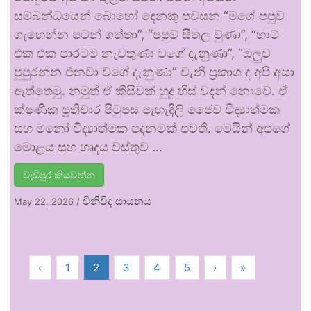
සම්බන්ධයෙන් බොහෝ දෙනකු පවසන “මගේ පපුව
ගැහෙන්න පටන් ගත්තා”, “පපුව සීතල වුණා”, “හාට්
එක එක පාරටම නැවතුණා වගේ දැනුණා”, “ඔලුව
පුපුරන්න එනවා වගේ දැනුණා” වැනි ප්‍රකාශ ද අපි අසා
ඇත්තෙමු. නමුත් ඒ කිසිවක් හුදු හිස් වදන් නොවේ. ඒ
ක්ෂණික ප්‍රතිචාර පිටුපස පැහැදිලි ජෛව විද්‍යාත්මක
සහ මනෝ විද්‍යාත්මක පදනමක් පවතී. මෙයින් අපගේ
මොළය සහ හෘදය වස්තුව …
වැඩිපුර කියවන්න
විනිවිද සායනය
May 22, 2026
/
‹
1
2
3
4
5
›
»