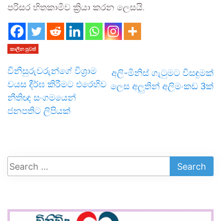
පරිසර හිතකාමීව ක්‍රියා කරන ලෙසයි.
කාලීන පුවත්
විනිසුරුවරුන්ගේ විශ්‍රාම
අලි-මිනිස් ගැටුමට විසඳුමක්
වයස දීර්ඝ කිරීමට එරෙහිව
ලෙස අලුතින් අලිමංකඩ 3ක්
නීතිඥ සංගමයෙන්
ජනපතිට ලිපියක්