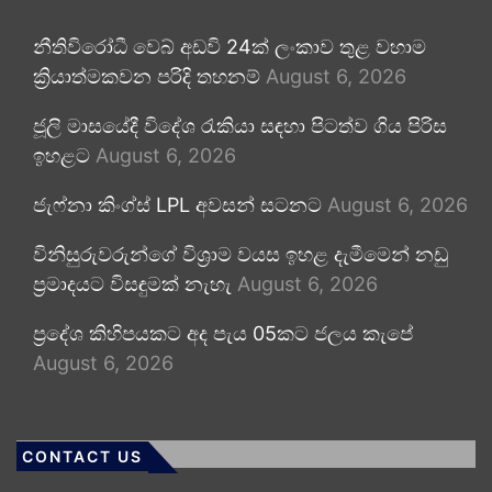
නීතිවිරෝධී වෙබ් අඩවි 24ක් ලංකාව තුළ වහාම
ක්‍රියාත්මකවන පරිදි තහනම්
August 6, 2026
ජූලි මාසයේදී විදේශ රැකියා සඳහා පිටත්ව ගිය පිරිස
ඉහළට
August 6, 2026
ජැෆ්නා කිංග්ස් LPL අවසන් සටනට
August 6, 2026
විනිසුරුවරුන්ගේ විශ්‍රාම වයස ඉහළ දැමීමෙන් නඩු
ප්‍රමාදයට විසඳුමක් නැහැ
August 6, 2026
ප්‍රදේශ කිහිපයකට අද පැය 05කට ජලය කැපේ
August 6, 2026
CONTACT US