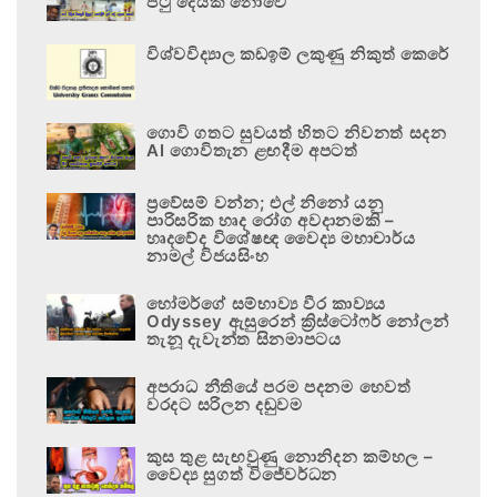
පටු දෙයක් නොවේ
විශ්වවිද්‍යාල කඩඉම් ලකුණු නිකුත් කෙරේ
ගොවි ගතට සුවයත් හිතට නිවනත් සදන
AI ගොවිතැන ළඟදීම අපටත්
ප්‍රවේසම් වන්න; එල් නිනෝ යනු
පාරිසරික හෘද රෝග අවදානමකි –
හෘදවේද විශේෂඥ වෛද්‍ය මහාචාර්ය
නාමල් විජයසිංහ
හෝමර්ගේ සම්භාව්‍ය වීර කාව්‍යය
Odyssey ඇසුරෙන් ක්‍රිස්ටෝෆර් නෝලන්
තැනූ දැවැන්ත සිනමාපටය
අපරාධ නීතියේ පරම පදනම හෙවත්
වරදට සරිලන දඬුවම
කුස තුළ සැඟවුණු නොනිදන කම්හල –
වෛද්‍ය සුගත් විජේවර්ධන