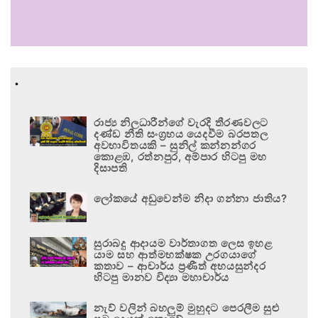
.
රාජ්‍ය නිලධාරීන්ගේ වැරදි තීරණවලට
දණ්ඩ නීති සංග්‍රහය යෙදවීම බරපතල
අවභාවිතයකි – සුනිල් කන්නන්ගර
කොළඹ, රත්නපුර, අම්පාර හිටපු මහ
දිසාපති
ලෝකයේ අඩුවෙන්ම නිදා ගන්නා ජාතිය?
සුරාබදු ආදායම වාර්තාගත ලෙස ඉහළ
යාම සහ ආත්මභක්ෂක උරගයාගේ
කතාව – ආචාර්ය ප්‍රණීත් අභයසුන්දර
හිටපු මානව විද්‍යා මහාචාර්ය
නැව් වලින් බහලුම් මුහුදට පෙරලීම සුළු