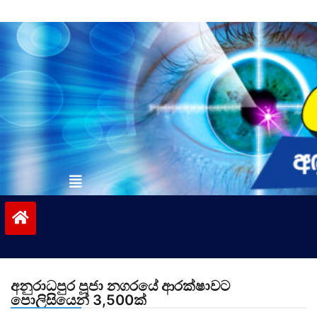
Skip
to
content
vinivida.lk
අනුරාධපුර පූජා නගරයේ ආරක්ෂාවට
පොලිසියෙන් 3,500ක්