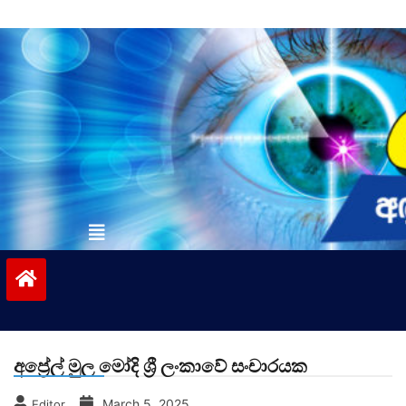
Skip
to
content
vinivida.lk
අප්‍රේල් මුල මෝදි ශ්‍රී ලංකාවේ සංචාරයක
March 5, 2025
Editor