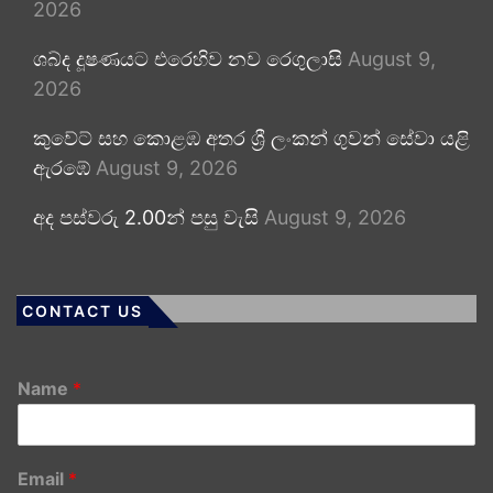
2026
ශබ්ද දූෂණයට එරෙහිව නව රෙගුලාසි
August 9,
2026
කුවේට් සහ කොළඹ අතර ශ්‍රී ලංකන් ගුවන් සේවා යළි
ඇරඹේ
August 9, 2026
අද පස්වරු 2.00න් පසු වැසි
August 9, 2026
CONTACT US
Name
*
Email
*