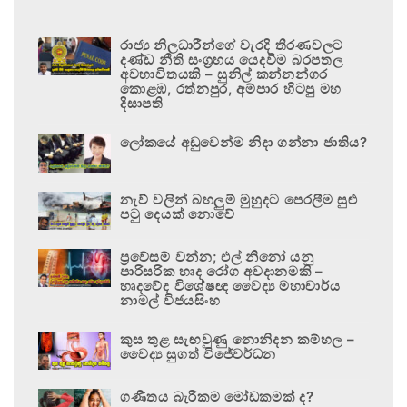
රාජ්‍ය නිලධාරීන්ගේ වැරදි තීරණවලට
දණ්ඩ නීති සංග්‍රහය යෙදවීම බරපතල
අවභාවිතයකි – සුනිල් කන්නන්ගර
කොළඹ, රත්නපුර, අම්පාර හිටපු මහ
දිසාපති
ලෝකයේ අඩුවෙන්ම නිදා ගන්නා ජාතිය?
නැව් වලින් බහලුම් මුහුදට පෙරලීම සුළු
පටු දෙයක් නොවේ
ප්‍රවේසම් වන්න; එල් නිනෝ යනු
පාරිසරික හෘද රෝග අවදානමකි –
හෘදවේද විශේෂඥ වෛද්‍ය මහාචාර්ය
නාමල් විජයසිංහ
කුස තුළ සැඟවුණු නොනිදන කම්හල –
වෛද්‍ය සුගත් විජේවර්ධන
ගණිතය බැරිකම මෝඩකමක් ද?