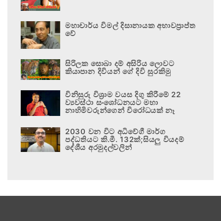
මහාචාර්ය විමල් දිසානායක අභාවප්‍රාප්ත
වේ
සිරිලක සොබා දම් අසිරිය ලොවට
කියාපාන දිවියන් ගේ දිවි සුරකිමු
විනිසුරු විශ්‍රාම වයස දිගු කිරීමේ 22
ව්‍යවස්ථා සංශෝධනයට මහා
නාහිමිවරුන්ගෙන් විරෝධයක් නෑ
2030 වන විට අධිවේගී මාර්ග
පද්ධතියට කි.මී. 132ක්;සියලු වියදම්
දේශීය අරමුදල්වලින්