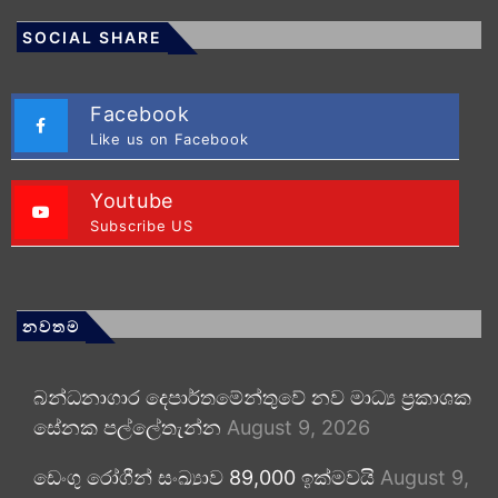
SOCIAL SHARE
Facebook
Like us on Facebook
Youtube
Subscribe US
නවතම
බන්ධනාගාර දෙපාර්තමේන්තුවේ නව මාධ්‍ය ප්‍රකාශක
සේනක පල්ලේතැන්න
August 9, 2026
ඩෙංගු රෝගීන් සංඛ්‍යාව 89,000 ඉක්මවයි
August 9,