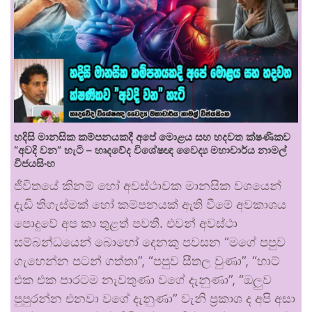
හදිසි මානසික කම්පනයකදී අපේ මොළය සහ හදවත ක්ෂණිකව
“අවදි වන” හැටි – හෘදවේද විශේෂඥ වෛද්‍ය මහාචාර්ය නාමල්
විජයසිංහ
ජීවිතයේ කිනම් හෝ අවස්ථාවක මානසික වශයෙන්
දැඩි තිගැස්මක් හෝ කම්පනයක් ඇති වීමේ අවකාශය
පොදුවේ අප කා තුළත් පවතී. එවන් අවස්ථා
සම්බන්ධයෙන් බොහෝ දෙනකු පවසන “මගේ පපුව
ගැහෙන්න පටන් ගත්තා”, “පපුව සීතල වුණා”, “හාට්
එක එක පාරටම නැවතුණා වගේ දැනුණා”, “ඔලුව
පුපුරන්න එනවා වගේ දැනුණා” වැනි ප්‍රකාශ ද අපි අසා