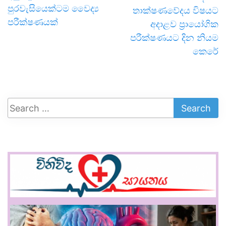
පුරවැසියෙක්ටම වෛද්‍ය
තාක්ෂණවේදය විෂයට
පරීක්ෂණයක්
අදාළව ප්‍රායෝගික
පරීක්ෂණයට දින නියම
කෙරේ