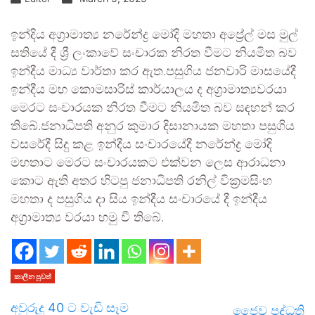
ඉන්දිය අග්‍රාමාත්‍ය නරේන්ද්‍ර මෝදි මහතා අප්‍රේල් මස මුල්
සතියේ දී ශ්‍රී ලංකාවේ සංචාරක නිරත වීමට නියමිත බව
ඉන්දීය මාධ්‍ය වාර්තා කර ඇත.පසුගිය ජනවාරි මාසයේදී
ඉන්දීය මහ කොමසාරිස් කාර්යාලය ද අග්‍රාමාත්‍යවරයා
මෙරට සංචාරයක නිරත වීමට නියමිත බව සඳහන් කර
තිබේ.ජනාධිපති අනුර කුමාර දිසානායක මහතා පසුගිය
වසරේදී සිදු කළ ඉන්දීය සංචාරයේදී නරේන්ද්‍ර මෝදි
මහතාට මෙරට සංචාරයකට එක්වන ලෙස ආරාධනා
කොට ඇති අතර හිටපු ජනාධිපති රනිල් වික්‍රමසිංහ
මහතා ද පසුගිය දා සිය ඉන්දීය සංචාරයේ දී ඉන්දීය
අග්‍රාමාත්‍ය වරයා හමු වී තිබේ.
කාලීන පුවත්
අවුරුදු 40 ට වැඩි සෑම
ජෛව පද්ධති