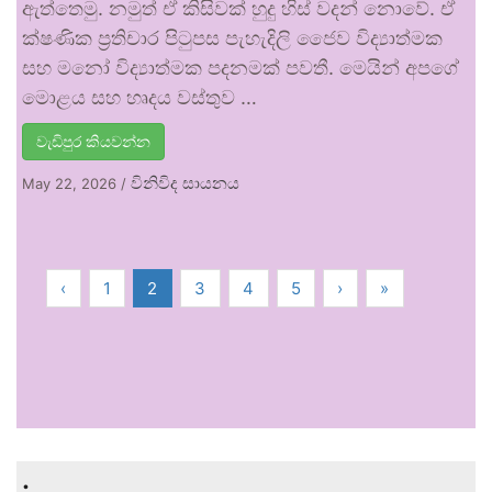
ඇත්තෙමු. නමුත් ඒ කිසිවක් හුදු හිස් වදන් නොවේ. ඒ
ක්ෂණික ප්‍රතිචාර පිටුපස පැහැදිලි ජෛව විද්‍යාත්මක
සහ මනෝ විද්‍යාත්මක පදනමක් පවතී. මෙයින් අපගේ
මොළය සහ හෘදය වස්තුව …
වැඩිපුර කියවන්න
විනිවිද සායනය
May 22, 2026
/
‹
1
2
3
4
5
›
»
.