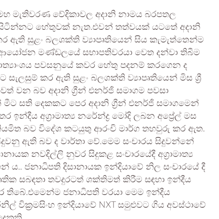
මහ මැතිවරණ වේදිකාවල අදානි නාමය බරපතල
ිටින්නට හේතුවක් නැත.එවන් තත්වයක් යටතේ අදානි
 කර ඇති සුළං බලශක්ති ව්‍යාපෘතියෙන් සිය කැමැත්තෙන්ම
කා ආයෝජන මණ්ඩලයේ සභාපතිවරයා වෙත දන්වා තිබීම
මාත්‍යාංශය පවසනුයේ කවර හේතු පදනම් කරගෙන ද
ැලසුම් කර ඇති සුළං බලශක්ති ව්‍යාපෘතියෙන් මිස ශ්‍රී
ඉවත් වන බව අදානි ග්‍රීන් එනර්ජි සමාගම පවසා
මීට සති දෙකකට පෙර අදානි ග්‍රීන් එනර්ජි සමාගමෙන්
තර ඉන්දීය අග්‍රාමාත්‍ය නරේන්ද්‍ර මෝදි ලබන අප්‍රේල් මස
 නියමිත බව විදේශ කටයුතු ආරංචි මාර්ග තහවුරු කර ඇත.
ිදුවනු ඇති බව ද වාර්තා වේ.මෙම සංචාරය සිදුවන්නේ
ානායක නවදිල්ලි නුවර සිදුකළ සංචාරයේදී අග්‍රාමාත්‍ය
ය.. ජනාධිපති දිසානායක ඉන්දියාවේ නිල සංචාරයේ දී
ක සබඳතා තවදුරටත් ශක්තිමත් කිරීම සඳහා ඉන්දීය
 තිබේ.එමෙන්ම ජනාධිපති වරයා මෙම ඉන්දීය
ල් වික්‍රමසිංහ ඉන්දියාවේ NXT සමුළුවට ගිය අවස්ථාවේ
දෙකකි.