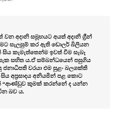
 වන අදානි සමූහයට අයත් අදානි ග්‍රීන්
ීමට සැලසුම් කර ඇති ඩොලර් බිලියන
න් සිය කැමැත්තෙන්ම ඉවත් වීම සැබෑ
 සැක සහිත ය.ඒ සම්බන්ධයෙන් පසුගිය
ු ජනාධිපති වරයා එම සුළං බලශක්ති
ව සිය අප්‍රසාදය අනියමින් පළ කොට
 “ආණ්ඩුව කුමක් කරන්නේ ද යන්න
ටින බව ය.