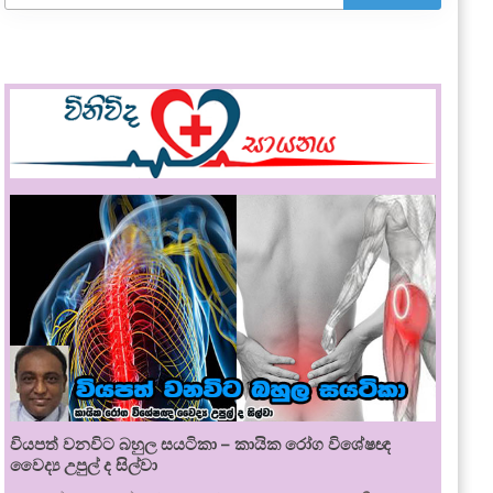
වියපත් වනවිට බහුල සයටිකා – කායික රෝග විශේෂඥ
වෛද්‍ය උපුල් ද සිල්වා