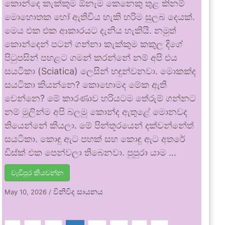
කොන්දෙ කැක්කුම ඕනෑම කෙනෙකු තුළ කිනම්
මොහොතක හෝ ඇතිවිය හැකි හරිම සුලබ දෙයක්.
මෙය එක එක ආකාරයට දැනිය හැකියි. නමුත්
කොන්දෙන් පටන් ගන්නා කැක්කුම කකුල දිගේ
පිටුපසින් පහළට ගමන් කරන්නේ නම් අපි එය
සයටිකා (Sciatica) ලෙසින් හඳුන්වනවා. මොකක්ද
සයටිකා කියන්නෙ? කොහොමද මේක ඇති
වෙන්නෙ? මේ කාරණාව හරියටම තේරුම් ගන්නට
නම් මුලින්ම අපි බලමු කොන්ද ඇතුළේ මොනවද
තියෙන්නේ කියලා. මේ පින්තූරයෙන් දක්වන්නේත්
සයටිකා. කොඳු ඇට පහක් සහ කොඳු ඇට අතරේ
ඩිස්ක් එක පෙන්වලා තිබෙනවා. පුපුරා යාම …
වැඩිපුර කියවන්න
විනිවිද සායනය
May 10, 2026
/