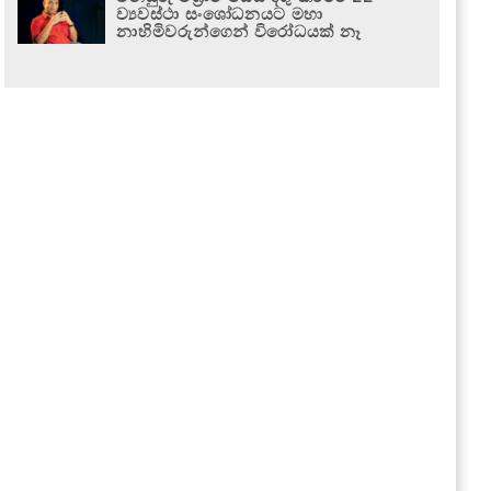
ව්‍යවස්ථා සංශෝධනයට මහා
නාහිමිවරුන්ගෙන් විරෝධයක් නෑ