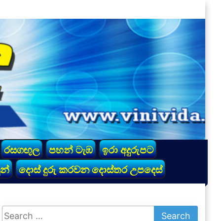
රසගඟුල
පහන් ටැඹ
ඉරා අදුරුපට
න්
දොස් දුරු කරවන දොස්තර උපදෙස්