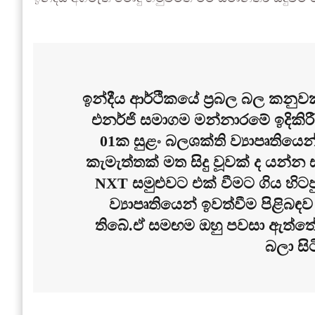
ඉන්දීය ආර්ථිකයේ ප්‍රබල බල කනුවක්
එනර්ජි සමාගම මන්නාරමේ ඉදිකිර
01ක සුළං බලශක්ති ව්‍යාපෘතියෙ
කැමැත්තක් මත සිදු වූවක් ද යන්න
NXT සමුළුවට එක් වීමට ගිය හිටප
ව්‍යාපෘතියෙන් ඉවත්වීම පිළිබඳ
තිබේ.ඒ සමඟම ඔහු පවසා ඇත්තේ
බලා සි