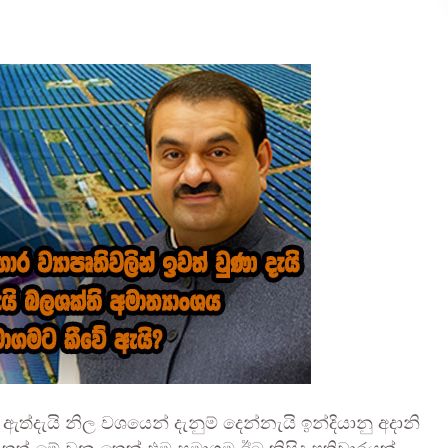
්වී ඇත්දැයි නිල වශයෙන් දැනුම් දෙන්නැයි ඉන්දියානු අදානි