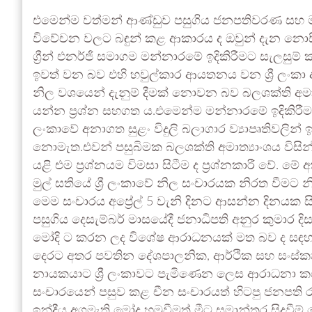
එමෙන්ම වත්මන් ආණ්ඩුව පසුගිය ජනපතිවරණ සහ 
විවේචන වලට බඳුන් කළ ආකාරය ද ඔවුන් දැන නොස
ග්‍රීන් එනර්ජි සමාගම මන්නාරමේ ඉදිකිරීමට සැලසුම්
ඉවත් වන බව එහි හවුල්කාර ආයතනය වන ශ්‍රී ලං
නිල වශයෙන් දැනුම් දීමක් නොවන බව බලශක්ති අ
යන්න ප්‍රශ්න සහගත ය.එමෙන්ම මන්නාරමේ ඉදිකිරීමට ස
ලංකාවේ අනාගත සුළං විදුලි බලාගාර ව්‍යාපෘතිවලින් 
නොමැත.එවන් පසුබිමක බලශක්ති අමාත්‍යාංශය විසින් 
යළි එම ප්‍රශ්නයම විමසා සිටීම ද ප්‍රශ්නකාරී වේ. මේ අ
මුල් සතියේ ශ්‍රී ලංකාවේ නිල සංචාරයක නිරත වීමට
මෙම සංචාරය අප්‍රේල් 5 වැනි දිනට ආසන්න දිනයක ස
පසුගිය දෙසැම්බර් මාසයේදී ජනාධිපති අනුර කුමාර දිස
මෝදි ට කරන ලද විශේෂ ආරාධනයක් මත බව ද සඳහන් 
දෙරට අතර පවතින දේශපාලනික, ආර්ථික සහ සංස්කෘති
නායකයාට ශ්‍රී ලංකාවට පැමිණෙන ලෙස ආරාධනා කර
සංචාරයෙන් පසුව කළ චීන සංචාරයත් හිටපු ජනපති රනි
ඉන්දීය අගමැති මෝදු හමුවීමත් මීට සමාන්තර සිදුවීම් 