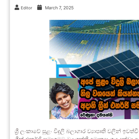
March 7, 2025
Editor
ශ්‍රී ලංකාවේ සුළං විදුලි බලාගාර ව්‍යාපෘති වලින් ඉවත