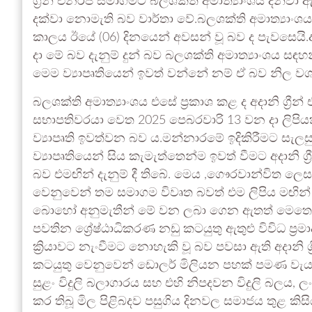
ග්‍රීන් එනර්ජි සමාගමට බලශක්ති අමාත්‍යාංශය දන්වා
දක්වා නොමැති බව වාර්තා වේ.බලශක්ති අමාත්‍යාංශය 
කාලය ඊයේ (06) දිනයෙන් අවසන් වූ බව ද පැවසෙයි.අද
දා මේ බව දැනුම් දුන් බව බලශක්ති අමාත්‍යාංශය සඳහ
මෙම ව්‍යාපෘතියෙන් ඉවත් වන්නේ නම් ඒ බව නිල වශයෙ
බලශක්ති අමාත්‍යාංශය එසේ ප්‍රකාශ කළ ද අදානි ග්‍ර
සභාපතිවරයා වෙත 2025 පෙබරවාරි 13 වන දා ලිපි
ව්‍යාපෘති ඉවත්වන බව ය.මන්නාරමේ ඉදිකිරීමට සැල
ව්‍යාපෘතියෙන් සිය කැමැත්තෙන්ම ඉවත් වීමට අදානි 
බව එමඟින් දැනුම් දී තිබේ. මෙය ,ගෞරවාන්විත ලෙස ඉව
වෙනුවෙන් තම සමාගම විවෘත බවත් එම ලිපිය මඟින් ඔ
බොහෝ අනුමැතීන් මේ වන ලබා ගෙන ඇතත් මෙතෙක්
පවතින ශ්‍රේෂ්ඨාධිකරණ නඩු කටයුතු ඇතුළු විවිධ ප්‍රම
ක්‍රියාවට නැංවීමට නොහැකි වූ බව පවසා ඇති අදානි ග්
කටයුතු වෙනුවෙන් ඩොලර් මිලියන පහක් පමණ වැය 
සුළං විදුලි බලාගාරය සහ එහි නිපදවන විදුලි බලය, ලං
කර තිබූ මිල පිළිබදව පසුගිය දිනවල සමාජය තුළ කිසිය