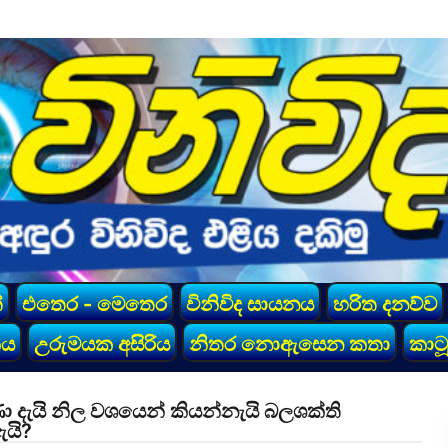
්
එතෙර - මෙතෙර
විනිවිද සායනය
හරිත දනව්ව
කය
උරුමයක අසිරිය
නිතර නොඇසෙන කතා
කාටූ
වුණා දැයි නිල වශයෙන් කියන්නැයි බලශක්ති
ඇයි?