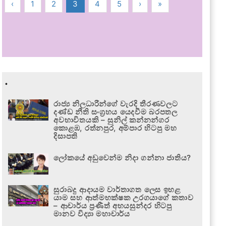
‹
1
2
3
4
5
›
»
.
රාජ්‍ය නිලධාරීන්ගේ වැරදි තීරණවලට
දණ්ඩ නීති සංග්‍රහය යෙදවීම බරපතල
අවභාවිතයකි – සුනිල් කන්නන්ගර
කොළඹ, රත්නපුර, අම්පාර හිටපු මහ
දිසාපති
ලෝකයේ අඩුවෙන්ම නිදා ගන්නා ජාතිය?
සුරාබදු ආදායම වාර්තාගත ලෙස ඉහළ
යාම සහ ආත්මභක්ෂක උරගයාගේ කතාව
– ආචාර්ය ප්‍රණීත් අභයසුන්දර හිටපු
මානව විද්‍යා මහාචාර්ය