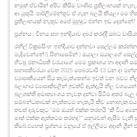
නමුත් ඒවායින් අපිට කිසිම වාණිජ ප්‍රතිලාභයක් නැහ
ආ යුතුයි. පාර්ලිමේන්තුව ඒ ගැන බලයි කියලා මම හි
ප්‍රතිලාභයක් නැතුව අපේ මුහුදට එන්න ඉඩ දෙන්නේ?
ප්‍රශ්නය : චීනය සහ ඉන්දියාව දබර කරද්දී ඔබට වාසි
රනිල් වික්‍රමසිංහ :ඉන්දියාව දන්නවා සෙල්ලම කර
මැදිවෙන්නේ?( සිනාසෙමින් ) ඔයාලා ඔයාලගේ සෙල
හිටපු ජනාධිපති වරයාගේ මෙම ප්‍රකාශය හා අදානි ස
සභාපතිවරයා වෙත 2025 පෙබරවාරි 13 වන දා මන්නා
ව්‍යාපෘතියෙන් සිය කැමැත්තෙන්ම ඉවත් වන බවට නිල වශය
බලාගාර ව්‍යාපෘතිවලින් ඉවත්වී ඇත්දැයි නිල වශයෙන් ද
බලශක්ති අමාත්‍යාංශය නැවත දන්වා සිටීම අතර බ
සම්බන්ධතාවක් නැත්තටම නැතැයි කිව නොහැක.එය ස
තවත් දරුවකුට “මම ඔයත් එක්ක තරහයි “කී විට අනෙ
මාත් එක්ක ඇත්තටම තරහද?” යනුවෙන් ඇසීම වැනි සු
තිබේ.එහෙත් ප්‍රශ්නය වනුයේ ඒ ඉල්ලීමට අදානි ග්‍රීන්