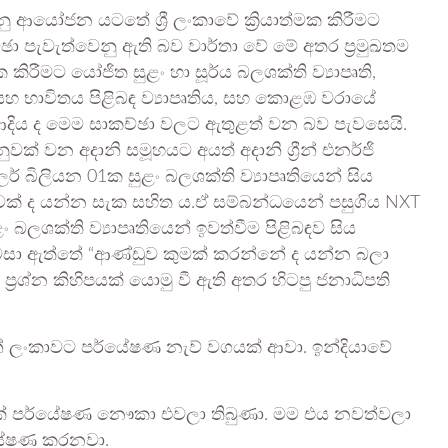
ානු ආයෝජන යටතේ ශ්‍රී ලංකාවේ ක්‍රියාත්මක කිරීමට
ච්ඡා පැවැත්වෙනු ඇති බව වාර්තා වේ මේ අතර ප්‍රමුඛතම
ක කිරීමට යෝජිත සුළං හා සූර්ය බලශක්ති ව්‍යාපෘති,
සහ භාවිතය පිළිබඳ ව්‍යාපෘතිය, සහ කොළඹ වරායේ
ම ආදිය ද මෙම සාකච්ඡා වලට ඇතුළත් වන බව පැවසෙයි.
වක් වන අදානි සමූහයට අයත් අදානි ග්‍රීන් එනර්ජි
 බිලියන 01ක සුළං බලශක්ති ව්‍යාපෘතියෙන් සිය
වූවක් ද යන්න සැක සහිත ය.ඒ සම්බන්ධයෙන් පසුගිය NXT
ං බලශක්ති ව්‍යාපෘතියෙන් ඉවත්වීම පිළිබඳව සිය
පවසා ඇත්තේ “ආණ්ඩුව කුමක් කරන්නේ ද යන්න බලා
්‍රශ්න කිහිපයක් යොමු වී ඇති අතර හිටපු ජනාධිපති
ෙන් ලංකාවට පර්යේෂණ නැව් වගයක් ආවා. ඉන්දියාවේ
ිපයක් පර්යේෂණ නෞකා එවලා තිබුණා. මම එය නවත්වලා
ර්යේෂණ කරනවා.