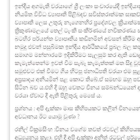
ඉන්දීය අගමැති වරයාගේ ශ්‍රී ලංකා සංචාරයේදී ඉන්දිය
නියමිත විවිධ ව්‍යාපෘති පිළිබඳව සවිස්තරාත්මක සාක
ව්‍යාපෘති ලෙස උතුරු නැගෙනහිර ප්‍රදේශවල ක්‍රියාත්ම
ත්‍රිකුණාමලයේ තෙල් ටැංකි සංකීර්ණයේ නවීකරණය 
බටහිර පර්යන්ත ව්‍යාපෘතිය කඩිනමින් අවසන් කිරී
නමුදු එවන් පසුබිමක ඉන්දීය ආර්ථිකයේ ප්‍රබල බල කනු
සමාගම මන්නාරමේ ඉදිකිරීමට සැලසුම් කර ඇති ඩොලර්
කැමැත්තෙන්ම ඉවත් වීම සැබෑ කැමැත්තක් මත සිදු 
සමුළුවට එක් වීමට ගිය හිටපු ජනාධිපති වරයා එම සුළ
අප්‍රසාදය අනියමින් පළ කොට තිබේ.ඒ සමඟම ඔහු 
සිටින බව ය.එහි දී ඔහු වෙතට චීනය සම්බන්ධයෙන් ද ප
වරයා ඒවාට දී ඇති පිළිතුරු මෙසේ ය.
ප්‍රශ්නය : අපි දැක්කා මාස කිහිපයකට කලින් චීනය
අවධානය ඊට යොමු වුණා ?
රනිල් වික්‍රමසිංහ :චීනය වගේම තවත් රටවල් කිහ
අධ්‍යයනය කළා. එහි දී අපි දැක්කා අනිත් රටවල් ප