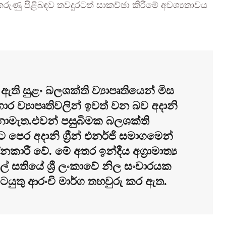
රුණු පිළිබඳව තවදුරටත් සාකච්ඡා කිරිමේ අවශ්‍යතාවය
ඇති සුළං බලශක්ති ව්‍යාපෘතියෙන් මිස
ාගාර ව්‍යාපෘතිවලින් ඉවත් වන බව අදානි
 නොමැත.එවන් පසුබිමක බලශක්ති
ට පෙර අදානි ග්‍රීන් එනර්ජි සමාගමෙන්
ශ්නකාරී වේ. මේ අතර ඉන්දීය අග්‍රාමාත්‍ය
මුල් සතියේ ශ්‍රී ලංකාවේ නිල සංචාරයක
යුතු ආරංචි මාර්ග තහවුරු කර ඇත.