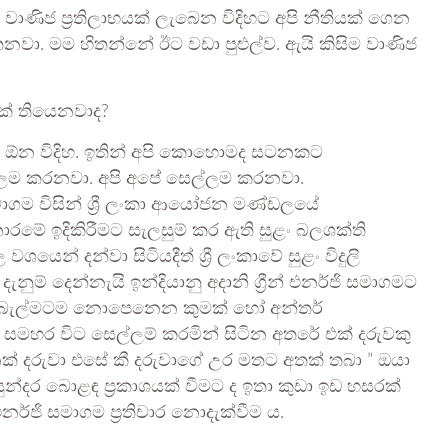
ැ. වාණිජ ප්‍රතිලාභයක් ලැබෙන විදිහට අපි නීතියක් ගෙන
තනවා. මම හිතන්නේ ඊට වඩා පුළුල්ව. ඇයි කිසිම වාණිජ
යක් තියෙනවාද?
න්න ඕන විදිහ. ඉතින් අපි කොහොමද සටනකට
්ලම කරනවා. අපි අපේ සෙල්ලම කරනවා.
මාගම විසින් ශ්‍රී ලංකා ආයෝජන මණ්ඩලයේ
රමේ ඉදිකිරීමට සැලසුම් කර ඇති සුළං බලශක්ති
ෙන් දන්වා සිටියදීත් ශ්‍රී ලංකාවේ සුළං විදුලි
ැනුම් දෙන්නැයි ඉන්දියානු අදානි ග්‍රීන් එනර්ජි සමාගමට
ැලූ බැල්මටම නොපෙනෙන කුමක් හෝ අන්තර්
මහර විට සෙල්ලම් කරමින් සිටින අතරේ එක් දරුවකු
ක් දරුවා එසේ කී දරුවාගේ උර මතට අතක් තබා ” ඔයා
න්දර බොළඳ ප්‍රකාශයක් වීමට ද ඉතා කුඩා ඉඩ හසරක්
 එනර්ජි සමාගම ප්‍රතිචාර නොදැක්වීම ය.