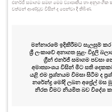
එනර්ජි සමාගම සමඟ මෙම ව්‍යාපෘතිය හා අනුශංගික ක
වත්මන් ආණ්ඩුව විසින් ද පෙන්වා දී තිබිණ.
මන්නාරමේ ඉදිකිරීමට සැලසුම් කර 
ශ්‍රී ලංකාවේ අනාගත සුළං විදුලි බල
ග්‍රීන් එනර්ජි සමාගම පවසා
අමාත්‍යාංශය විසින් මීට සති දෙකක
යළි එම ප්‍රශ්නයම විමසා සිටීම ද ප්‍ර
නරේන්ද්‍ර මෝදි ලබන අප්‍රේල් මස 
නිරත වීමට නියමිත බව විදේශ කට