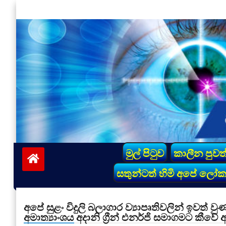
Skip
to
content
vinivida.lk
මුල් පිටුව
කාලීන පුවත
සතුන්ටත් හිමි අපේ ලෝ
අපේ සුළං විදුලි බලාගාර ව්‍යාපෘතිවලින් ඉවත් 
අමාත්‍යාංශය අදානි ග්‍රීන් එනර්ජි සමාගමට කීවේ 