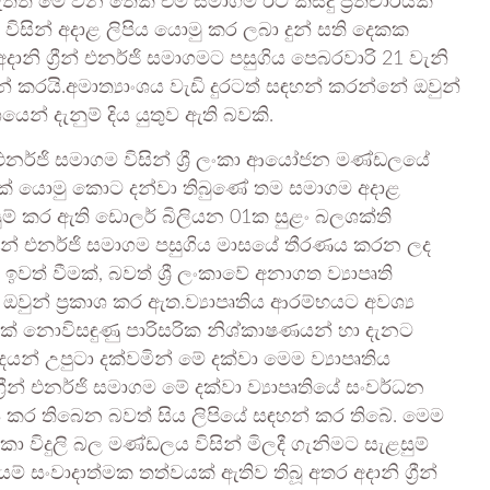
 ඇතත් මේ වන තෙක් එම සමාගම ඊට කිසිදු ප්‍රතිචාරයක්
විසින් අදාළ ලිපිය යොමු කර ලබා දුන් සති දෙකක
ානි ග්‍රීන් එනර්ජි සමාගමට පසුගිය පෙබරවාරි 21 වැනි
න් කරයි.අමාත්‍යාංශය වැඩි දුරටත් සඳහන් කරන්නේ ඔවුන්
න් දැනුම් දිය යුතුව ඇති බවකි.
ීන් එනර්ජි සමාගම විසින් ශ්‍රී ලංකා ආයෝජන මණ්ඩලයේ
යක් යොමු කොට දන්වා තිබුණේ තම සමාගම අදාළ
සුම් කර ඇති ඩොලර් බිලියන 01ක සුළං බලශක්ති
ග්‍රීන් එනර්ජි සමාගම පසුගිය මාසයේ තීරණය කරන ලද
ත් වීමක්, බවත් ශ්‍රී ලංකාවේ අනාගත ව්‍යාපෘති
වුන් ප්‍රකාශ කර ඇත.ව්‍යාපෘතිය ආරම්භයට අවශ්‍ය
 නොවිසඳුණු පාරිසරික නිශ්කාෂණයන් හා දැනට
ාදයන් උපුටා දක්වමින් මේ දක්වා මෙම ව්‍යාපෘතිය
‍රීන් එනර්ජි සමාගම මේ දක්වා ව්‍යාපෘතියේ සංවර්ධන
කර තිබෙන බවත් සිය ලිපියේ සඳහන් කර තිබේ. මෙම
කා විදුලි බල මණ්ඩලය විසින් මිලදී ගැනිමට සැළසුම්
ම් සංවාදාත්මක තත්වයක් ඇතිව තිබූ අතර අදානි ග්‍රීන්