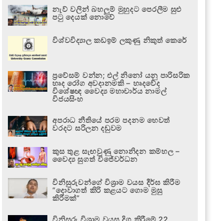
නැව් වලින් බහලුම් මුහුදට පෙරලීම සුළු
පටු දෙයක් නොවේ
විශ්වවිද්‍යාල කඩඉම් ලකුණු නිකුත් කෙරේ
ප්‍රවේසම් වන්න; එල් නිනෝ යනු පාරිසරික
හෘද රෝග අවදානමකි – හෘදවේද
විශේෂඥ වෛද්‍ය මහාචාර්ය නාමල්
විජයසිංහ
අපරාධ නීතියේ පරම පදනම හෙවත්
වරදට සරිලන දඬුවම
කුස තුළ සැඟවුණු නොනිදන කම්හල –
වෛද්‍ය සුගත් විජේවර්ධන
විනිසුරුවන්ගේ විශ්‍රාම වයස දීර්ඝ කිරීම
“දොවාගත් කිරි කළයට ගොම මුසු
කිරීමක්”
විනිසුරු විශ්‍රාම වයස දිගු කිරීමේ 22