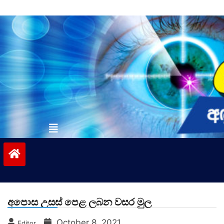
Skip
to
content
vinivida.lk
අපොස උසස් පෙළ ලබන වසර මුල
October 8, 2021
Editor