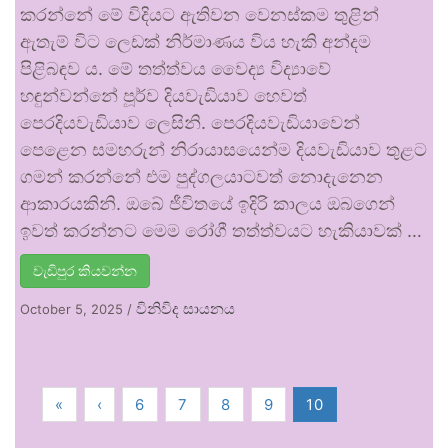
කරන්නේ මේ විදියට ඇතිවන වෙනස්කම තුළින්
ඇතැම් විට ලෙඩක් නිර්මාණය විය හැකි අන්දම
පිළිබඳව ය. මේ තත්ත්වය වෛද්‍ය විද්‍යාවේ
හඳුන්වන්නේ පූර්ව දියවැඩියාව හෙවත්
පෙරදියවැඩියාව ලෙසිනි. පෙරදියවැඩියාවෙන්
පෙළෙන සමහරුන් නිරායාසයෙන්ම දියවැඩියාව තුළට
ගමන් කරන්නේ එම පුද්ගලයාටවත් නොදැනෙන
ආකාරයකිනි. ඔබේ ජීවිතයේ ඉදිරි කාලය ඔබගෙන්
ඉවත් කරන්නට මෙම රෝගී තත්ත්වයට හැකියාවක් …
වැඩිපුර කියවන්න
විනිවිද සායනය
October 5, 2025
/
«
‹
6
7
8
9
10