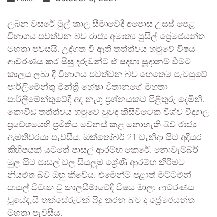
ලබන වසරේ මුල් කාල සීමාවේදී අපොස උසස් පෙළ
විභාගය පවත්වන බව රාජ්‍ය අමාත්‍ය සුසිල් ප්‍රේමජයන්ත
මහතා පවසයි. උද්ගත වී ඇති තත්ත්වය හමුවේ විෂය
ආවරණය කර සිසු දරුවන්ට ඒ සදහා සූදානම් වීමට
කාලය ලබා දී විභාගය පවත්වන බව හෙතෙම පැවසුවේ
පාර්ලිමේන්තු මන්ත්‍රි හේෂා විතානගේ මහතා
පාර්ලිමේන්තුවේදී අද නැගූ ප්‍රශ්නයකට පිළිතුරු දෙමිනි.
කොවිඩ් තත්ත්වය හමුවේ වුවද කිසිවිටෙක විශ්ව විද්‍යාල
ප්‍රවේශයෙහි ප්‍රමිතිය වෙනස් කළ නොහැකි බව රාජ්‍ය
ඇමතිවරයා පැවසීය. ඔක්තෝබර් 21 වැනිදා සිට අදියර
කිහිපයක් යටතේ පාසල් ආරම්භ කෙරේ. නොවැම්බර්
මුල සිට පාසල් වල සියලුම ශ්‍රේණි ආරම්භ කිරීමට
නියමිත බව ඔහු කීවේය. එමෙන්ම පළාත් මට්ටමින්
පාසල් විවෘත වු කාලසීමාවේදී විෂය මාලා ආවරණය
වූයේදැයි තක්සේරුවක් සිදු කරන බව ද ප්‍රේමජයන්ත
මහතා පැවසීය.