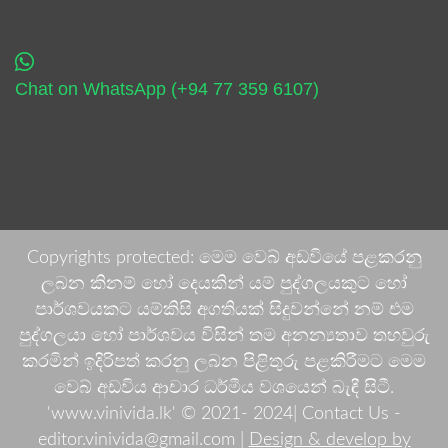
Chat on WhatsApp (+94 77 359 6107)
Copyrights protected: මෙම වෙබ් අඩවියේ පළකරනු
ලබන කිනම් හෝ දෙයකින් යම් පුද්ගලයකුට හෝ
පාර්ශවයකට යම්කිසි අගතියක් සිදුවන්නේ නම් එම
පුද්ගලයා හෝ පාර්ශවය විසින් තම අනන්‍යතාව තහවුරු
කරමින් ඉදිරිපත් කරනු ලබන පිළිතුරු පළකිරීමට මෙම
වෙබ් අඩවිය ආචාර ධර්මීය වශයෙන් බැඳී සිටී.
'www.vinivida.lk' © 2021- 2024| Contact Us -
editor.vinivida@gmail.com |
Design & develop by