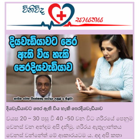
දියවැඩියාවට පෙර ඇති විය හැකි පෙරදියවැඩියාව
වයස 20 – 30 පසු වී 40 -50 වන විට ශරීරයේ පෙනුම
වෙනස් වන අන්දම අපි දනිමු. ශරීරය ඇතුලාන්තය
වෙනස් වන්නේත් මේ ආකාරයටම ය. අද අපි කතා