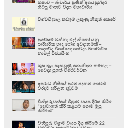
කතාව – ආචාර්ය ප්‍රණීත් අභයසුන්දර
හිටපු මානව විද්‍යා මහාචාර්ය
විශ්වවිද්‍යාල කඩඉම් ලකුණු නිකුත් කෙරේ
ප්‍රවේසම් වන්න; එල් නිනෝ යනු
පාරිසරික හෘද රෝග අවදානමකි –
හෘදවේද විශේෂඥ වෛද්‍ය මහාචාර්ය
නාමල් විජයසිංහ
කුස තුළ සැඟවුණු නොනිදන කම්හල –
වෛද්‍ය සුගත් විජේවර්ධන
අපරාධ නීතියේ පරම පදනම හෙවත්
වරදට සරිලන දඬුවම
විනිසුරුවන්ගේ විශ්‍රාම වයස දීර්ඝ කිරීම
“දොවාගත් කිරි කළයට ගොම මුසු
කිරීමක්”
විනිසුරු විශ්‍රාම වයස දිගු කිරීමේ 22
ව්‍යවස්ථා සංශෝධනයට මහා