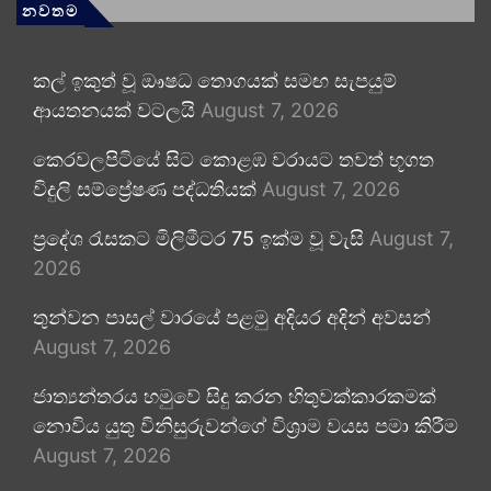
නවතම
කල් ඉකුත් වූ ඖෂධ තොගයක් සමඟ සැපයුම්
ආයතනයක් වටලයි
August 7, 2026
කෙරවලපිටියේ සිට කොළඹ වරායට තවත් භූගත
විදුලි සම්ප්‍රේෂණ පද්ධතියක්
August 7, 2026
ප්‍රදේශ රැසකට මිලිමීටර 75 ඉක්ම වූ වැසි
August 7,
2026
තුන්වන පාසල් වාරයේ පළමු අදියර අදින් අවසන්
August 7, 2026
ජාත්‍යන්තරය හමුවේ සිදු කරන හිතුවක්කාරකමක්
නොවිය යුතු විනිසුරුවන්ගේ විශ්‍රාම වයස පමා කිරීම
August 7, 2026