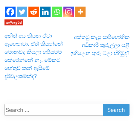
කාලීන පුවත්
අනිත් අය කියන ඒවා
අත්තටු කැපූ පාරිභෝගික
ඇහෙනවා. ඒත් කියන්නේ
අධිකාරී කුරුල්ලා යළි
මොනවද කියලා හරියටම
ඉගිලෙන තුරු බලා හිඳිමුද?
තේරෙන්නේ නෑ. මේකට
හේතුව කන් ඇසීමේ
දුර්වලකමක්ද?