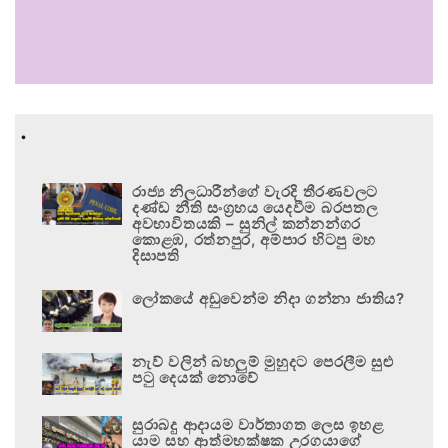
.
රාජ්‍ය නිලධාරීන්ගේ වැරදි තීරණවලට
දණ්ඩ නීති සංග්‍රහය යෙදවීම බරපතල
අවභාවිතයකි – සුනිල් කන්නන්ගර
කොළඹ, රත්නපුර, අම්පාර හිටපු මහ
දිසාපති
ලෝකයේ අඩුවෙන්ම නිදා ගන්නා ජාතිය?
නැව් වලින් බහලුම් මුහුදට පෙරලීම සුළු
පටු දෙයක් නොවේ
සුරාබදු ආදායම වාර්තාගත ලෙස ඉහළ
යාම සහ ආත්මභක්ෂක උරගයාගේ