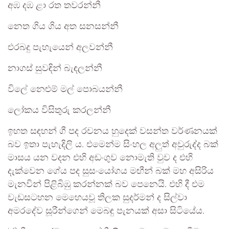
අඹ දඹ ළා රත තවරන්නී
නෙත ගිය ගිය අත සනසන්නී
එරබදු පැහැයෙන් අලවන්නී
නාගස් සුවඳින් බැඳලන්නී
විලේ නෙළුම් මල් පොබයන්නී
ලෝකය විසිතුරු කරලන්නී
ඉහත සඳහන් ගී පද රචනය හුදෙක් වසන්ත වර්ණනයක්
බව ඉතා පැහැදිලි ය. එමෙන්ම සිංහල අලුත් අවුරුද්ද බක්
මාසය යන වදන එහි අඩංගුව නොමැති වුව ද එහි
දැක්වෙන ගේය පද සුසංයෝගය මඟීන් බක් මහ අසිරිය
මැනවින් පිළිබිඹු කරන්නක් බව පෙනෙයි. එහි දී එම
වැඩසටහන මෙහෙයවූ තිලක සුදර්මන් ද සිල්වා
අමරදේව සූරීන්ගෙන් මෙබඳු පැනයක් අසා සිටියේය.