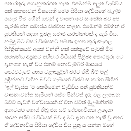
තොරතුරු ගොනුකරගත හැක. එමෙන්ම අලුත වැඩිවිය
පත් කන්‍යාවන් විෂයෙහි මෙම සිරියා දේවියගේ බැල්ම
යොමු වීම මගින් ඔවුන් ද වාසනාවේ සංකේත බව අප
පැරණි ජන සමාජය විශ්වාස කළහ. එමෙන්ම එමගින් ඒ
යුවතියන් සඳහා ප්‍රබල සමාජ ආරක්ෂාවක් ද ඇති විය.
නමුදු මීට වසර විස්සකට පමණ ඉහත කුරුණෑගල
දිස්ත්‍රික්කයට අයත් වන්නි හත් පත්තුවේ පැවති මීට
සම්බන්ධ අප්‍රකට අභිචාර විධියක් පිළිබඳ තොරතුරු මට
දැනගත හැකි විය.එනම් නොවැම්බර් මාසයේ
පෙරවරුවේ අහස වළාකුළින් බරව තිබී බිම් මල්
පූදින්නට වහින බවට ගැමියන් විශ්වාස කරන සිහින්
“ඉල් වැස්ස “ට තෙමීමෙන් වැඩිවිය පත් යුවතියන්ට
වාසනාවන්ත සැමියන් සේම පින්වත් දරු ඵල ලැබෙන
බවට පැවති විශ්වාසයකි.ඒ වන විටත් මුලුමනින්ම
අභාවයට ගොස් තිබූ එය යම් දේවතාවියක උදෙසා
කරන අභිචාර විධියක් බව ද මට දැන ගත හැකි වූ අතර
ඒ දේවතාවිය සිරියා දේවිය විය යුතු ය යන්න මගේ