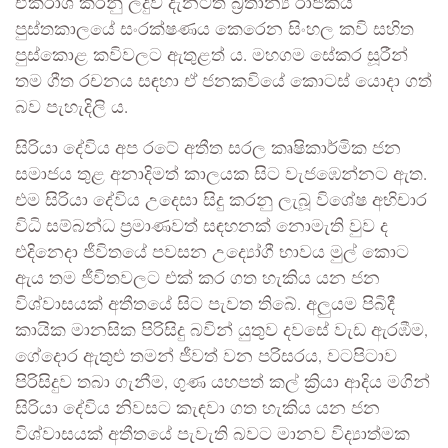
ඒකරාශි කරනු ලදුව දැනටත් බ්‍රිතාන්‍ය රාජකීය
පුස්තකාලයේ සංරක්ෂණය කෙරෙන සිංහල කවි සහිත
පුස්කොළ කවිවලට ඇතුළත් ය. මහගම සේකර සූරීන්
තම ගීත රචනය සඳහා ඒ ජනකවියේ කොටස් යොදා ගත්
බව පැහැදිලි ය.
සිරියා දේවිය අප රටේ අතීත සරල කෘෂිකාර්මික ජන
සමාජය තුළ අනාදිමත් කාලයක සිට වැජඹෙන්නට ඇත.
එම සිරියා දේවිය උදෙසා සිදු කරනු ලැබූ විශේෂ අභිචාර
විධි සම්බන්ධ ප්‍රමාණවත් සඳහනක් නොමැති වුව ද
එදිනෙදා ජීවිතයේ පවසන උද්‍යෝගී භාවය මුල් කොට
ඇය තම ජීවිතවලට එක් කර ගත හැකිය යන ජන
විශ්වාසයක් අතීතයේ සිට පැවත තිබේ. අලුයම පිබිදී
කායික මානසික පිරිසිදු බවින් යුතුව දවසේ වැඩ ඇරඹීම,
ගේදොර ඇතුළු තමන් ජීවත් වන පරිසරය, වටපිටාව
පිරිසිදුව තබා ගැනීම, ගුණ යහපත් කල් ක්‍රියා ආදිය මගින්
සිරියා දේවිය නිවසට කැඳවා ගත හැකිය යන ජන
විශ්වාසයක් අතීතයේ පැවැති බවට මානව විද්‍යාත්මක