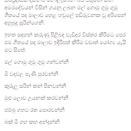
සම්ප්‍රදායක් දක්නට නොලැබෙන බව එතුමෝ කීහ.
අමරදේවයන් විසින් ගයනු ලබන මල් ගොමු ගුමු ගුමු
ගීතයේ පද මාලාව හෙළ හවුලේ පඬිරුවනක වූ අරිසෙන්
අහුබුදු සූරීන්ගෙනි.
ඉහත සඳහන් කරුණු පිළිබඳ වැඩිදුර විස්තර කිරීමට පෙර
එම ගීතයේ පද මාලාව ඉදිරිපත් කිරීම වඩාත් යෝග්‍ය යැයි
මට සිතේ.
මල් ගොමු ගුමු ගුමු ගන්වන්නී
මී වදවල පැණි පුරවන්නී
කුරුලු සරින් කන් පිනවන්නී
මුළු ලොව උයනක් කරවන්නී
ජම්බු ගහට රත පොරවන්නී
බක් මී ගහ කහ අන්දන්නි