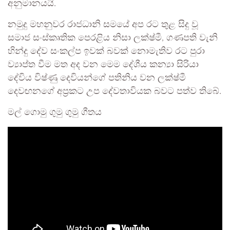
අනුමානයයි.
නමුදු මහනුවර රාජධානි සමයේ අප රට තුළ සිදු වූ
සමාජ සංස්කෘතික පෙරළිය නිසා ලක්ෂ්මී, ගණපති වැනි
හින්දු දේව සංකල්ප ඉවක් බවක් නොමැතිව රට පුරා
ව්‍යාප්ත වීම මත අද වන මෙම දේශීය කන්‍යා සිරියා
දේවිය විෂ්ණු දෙවියන්ගේ පතිනිය වන ලක්ෂ්මී
දෙවඟනගේ අප්‍රකට උප දේවතාවියක බවට පත්ව තිබේ.
මල් ගොමු ගුමු ගුමු ගීතය