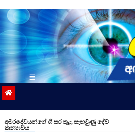
Skip
to
content
vinivida.lk
අමරදේවයන්ගේ ගී සර තුළ සැඟවුණු දේව
කන්‍යාවිය