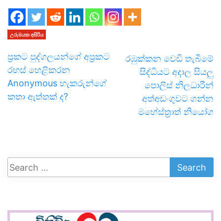
උරුමයක අසිරිය
ප්‍රකට පුද්ගලයන්ගේ අප්‍රකට
රඹුක්කන වෙඩි තැබීමේ
රහස් හෙළිකරන
සිද්ධියට අදාල සියලු
Anonymous හැකරුන්ගේ
පොලිස් නිලධාරීන්
කතා ඇත්තක් ද?
අත්අඩංගුවට ගන්න
මහේස්ත්‍රාත් නියෝග