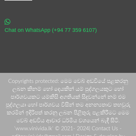
Chat on WhatsApp (+94 77 359 6107)
Copyrights protected: මෙම වෙබ් අඩවියේ පළකරනු
ලබන කිනම් හෝ දෙයකින් යම් පුද්ගලයකුට හෝ
පාර්ශවයකට යම්කිසි අගතියක් සිදුවන්නේ නම් එම
පුද්ගලයා හෝ පාර්ශවය විසින් තම අනන්‍යතාව තහවුරු
කරමින් ඉදිරිපත් කරනු ලබන පිළිතුරු පළකිරීමට මෙම
වෙබ් අඩවිය ආචාර ධර්මීය වශයෙන් බැඳී සිටී.
'www.vinivida.lk' © 2021- 2024| Contact Us -