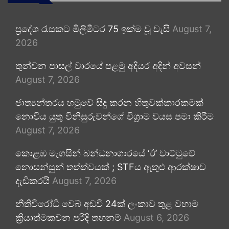
ප්‍රදේශ රැසකට මිලිමීටර 75 ඉක්ම වූ වැසි
August 7,
2026
තුන්වන පාසල් වාරයේ පළමු අදියර අදින් අවසන්
August 7, 2026
ජාත්‍යන්තරය හමුවේ සිදු කරන හිතුවක්කාරකමක්
නොවිය යුතු විනිසුරුවන්ගේ විශ්‍රාම වයස පමා කිරීම
August 7, 2026
කොළඹ මැගසින් බන්ධනාගාරයේ ‘ඊ’ වාට්ටුවේ
නොසන්සුන් තත්ත්වයක් ; STFය ඇතුළු ආරක්ෂාව
දැඩිකරයි
August 7, 2026
නීතිවිරෝධී වෙබ් අඩවි 24ක් ලංකාව තුළ වහාම
ක්‍රියාත්මකවන පරිදි තහනම්
August 6, 2026