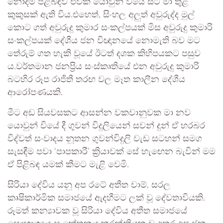
නොදීම පිළිබඳව එවක යොවුන් වියේ සිටි මා තුළ
කුකුසක් ඇති විය.එහෙත්, සිංහල අලුත් අවුරුද්ද මුල්
කොට ගත් අවුරුදු කුමාර සංකල්පයක් මිස අවුරුදු කුමාරි
සංකල්පයක් දේශීය ජන විඥානයේ නොමැති බව මට
තේරුම් ගත හැකි වූයේ ඊටත් දශක කිහිපයකට පසුව
ය.වර්තමාන ජනප්‍රිය සංස්කෘතියේ එන අවුරුදු කුමාරි
බටහිර රූප රාජිතී තරඟ වල මෑත කාලීන දේශීය
ආරෝපණයකි.
මීට අඩ සියවසකට ආසන්න වකවානුවක මා නව
යොවුන් වියේ දී ගුවන් විදුලියෙන් සවන් දුන් ඒ හරබර
විද්වත් සංවාදය නූතන ගුවන්විදුලි වැඩ සටහන් සමග
සැසඳීම පවා ‘පාපකාරී’ ක්‍රියාවක් සේ හැඟෙන බැවින් මම
ඒ පිළිබඳ යමක් කීමට මැළි වෙමි.
සිරියා දේවිය යනු අප රටේ අතීත චාම්, සරල
කෘෂිකාර්මික සමාජයේ ඇදහීමට ලක් වූ දේවතාවියකි.
රූමත් කන්‍යාවක වූ සිරියා දේවිය අතීත සමාජයේ