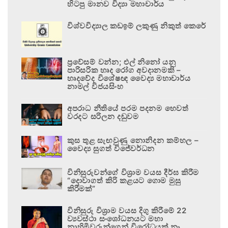
හිටපු මානව විද්‍යා මහාචාර්ය
විශ්වවිද්‍යාල කඩඉම් ලකුණු නිකුත් කෙරේ
ප්‍රවේසම් වන්න; එල් නිනෝ යනු
පාරිසරික හෘද රෝග අවදානමකි –
හෘදවේද විශේෂඥ වෛද්‍ය මහාචාර්ය
නාමල් විජයසිංහ
අපරාධ නීතියේ පරම පදනම හෙවත්
වරදට සරිලන දඬුවම
කුස තුළ සැඟවුණු නොනිදන කම්හල –
වෛද්‍ය සුගත් විජේවර්ධන
විනිසුරුවන්ගේ විශ්‍රාම වයස දීර්ඝ කිරීම
“දොවාගත් කිරි කළයට ගොම මුසු
කිරීමක්”
විනිසුරු විශ්‍රාම වයස දිගු කිරීමේ 22
ව්‍යවස්ථා සංශෝධනයට මහා
නාහිමිවරුන්ගෙන් විරෝධයක් නෑ