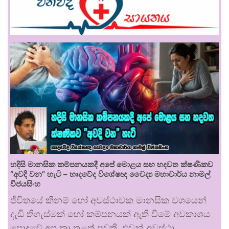
හදිසි මානසික කම්පනයකදී අපේ මොළය සහ හදවත ක්ෂණිකව
“අවදි වන” හැටි – හෘදවේද විශේෂඥ වෛද්‍ය මහාචාර්ය නාමල්
විජයසිංහ
ජීවිතයේ කිනම් හෝ අවස්ථාවක මානසික වශයෙන්
දැඩි තිගැස්මක් හෝ කම්පනයක් ඇති වීමේ අවකාශය
පොදුවේ අප කා තුළත් පවතී. එවන් අවස්ථා