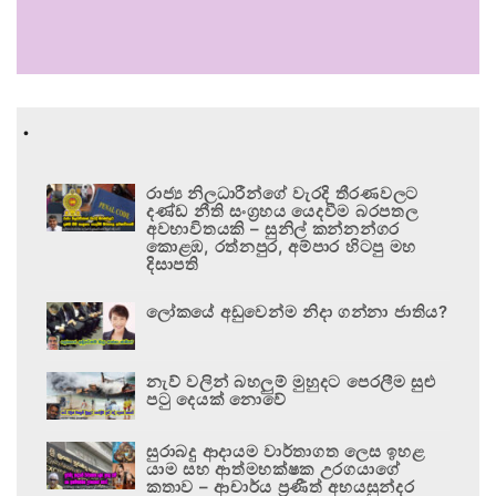
.
රාජ්‍ය නිලධාරීන්ගේ වැරදි තීරණවලට
දණ්ඩ නීති සංග්‍රහය යෙදවීම බරපතල
අවභාවිතයකි – සුනිල් කන්නන්ගර
කොළඹ, රත්නපුර, අම්පාර හිටපු මහ
දිසාපති
ලෝකයේ අඩුවෙන්ම නිදා ගන්නා ජාතිය?
නැව් වලින් බහලුම් මුහුදට පෙරලීම සුළු
පටු දෙයක් නොවේ
සුරාබදු ආදායම වාර්තාගත ලෙස ඉහළ
යාම සහ ආත්මභක්ෂක උරගයාගේ
කතාව – ආචාර්ය ප්‍රණීත් අභයසුන්දර