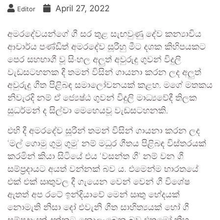
April 27, 2022
Editor
අමරදේවයන්ගේ ගී සර තුළ සැඟවුණු දේව කන්‍යාවිය
ආචාර්ය පණ්ඩිත් අමරදේව සූරීහු මීට දශක කිහිපයකට
පෙර සහභාගී වූ සිංහල අලුත් අවුරුදු ගුවන් විදුලි
වැඩසටහනක දී තමන් විසින් ගායනා කරන ලද අලුත්
අවුරුදු ගීත පිළිබඳ සමාලෝචනයක් කළහ. මගේ මතකය
නිවැරදි නම් ඒ ජ්‍යෙෂ්ඨ ගුවන් විදුලි මාධ්‍යවේදී තිලක
සුධර්මන් ද සිල්වා මෙහෙයවූ වැඩසටහනකි.
එහි දී අමරදේව සූරීන් තමන් විසින් ගායනා කරන ලද
‘මල් ගොමු ගුමු ගුමු’ නම් මධුර ගීතය පිළිබඳ විස්තරයක්
කරමින් කියා සිටියේ එය ‘වසන්ත ගී’ නම් වන ගී
සම්ප්‍රදායට අයත් වන්නක් බව ය. එමෙන්ම භාරතයේ
එක් එක් ඍතුවල දී ගැයෙන වෙන් වෙන් ගී විශේෂ
ඇතත් අප රටේ ඉන්දියාවේ මෙන් ඍතු භේදයක්
නොමැති නිසා දෝ එවැනි ගීත සාහිත්‍යයක් හෝ ගී