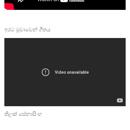
ඉරට මුවාවෙන් ගීතය
තිලක් සේනාසිංහ