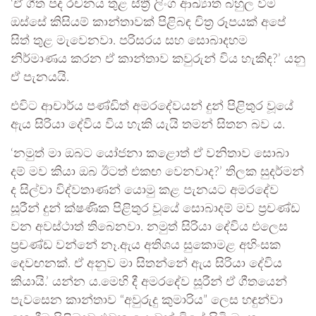
‘ඒ ගීත පද රචනය තුළ ස්ත්‍රී ලිංග ආඛ්‍යාත බහුල වීම
ඔස්සේ කිසියම් කාන්තාවක් පිළිබඳ චිත්‍ර රූපයක් අපේ
සිත් තුළ මැවෙනවා. පරිසරය සහ සොබාදහම
නිර්මාණය කරන ඒ කාන්තාව කවුරුන් විය හැකිද?’ යනු
ඒ පැනයයි.
එවිට ආචාර්ය පණ්ඩිත් අමරදේවයන් දුන් පිළිතුර වූයේ
ඇය සිරියා දේවිය විය හැකි යැයි තමන් සිතන බව ය.
‘නමුත් මා ඔබට යෝජනා කළොත් ඒ වනිතාව සොබා
දම් මව කියා ඔබ ඊටත් එකඟ වෙනවාද?’ තිලක සුදර්මන්
ද සිල්වා විද්වතාණන් යොමු කළ පැනයට අමරදේව
සූරීන් දුන් ක්ෂණික පිළිතුර වූයේ සොබාදම් මව ප්‍රචණ්ඩ
වන අවස්ථාත් තිබෙනවා. නමුත් සිරියා දේවිය එලෙස
ප්‍රචණ්ඩ වන්නේ නෑ.ඇය අතිශය සුකොමළ අහිංසක
දෙවඟනක්. ඒ අනුව මා සිතන්නේ ඇය සිරියා දේවිය
කියායි.’ යන්න ය.මෙහි දී අමරදේව සූරීන් ඒ ගීතයෙන්
පැවසෙන කාන්තාව “අවුරුදු කුමාරිය” ලෙස හඳුන්වා