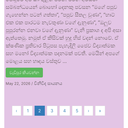
සම්බන්ධයෙන් බොහෝ දෙනකු පවසන “මගේ පපුව
ගැහෙන්න පටන් ගත්තා”, “පපුව සීතල වුණා”, “හාට්
එක එක පාරටම නැවතුණා වගේ දැනුණා”, “ඔලුව
පුපුරන්න එනවා වගේ දැනුණා” වැනි ප්‍රකාශ ද අපි අසා
ඇත්තෙමු. නමුත් ඒ කිසිවක් හුදු හිස් වදන් නොවේ. ඒ
ක්ෂණික ප්‍රතිචාර පිටුපස පැහැදිලි ජෛව විද්‍යාත්මක
සහ මනෝ විද්‍යාත්මක පදනමක් පවතී. මෙයින් අපගේ
මොළය සහ හෘදය වස්තුව …
වැඩිපුර කියවන්න
විනිවිද සායනය
May 22, 2026
/
‹
1
2
3
4
5
›
»