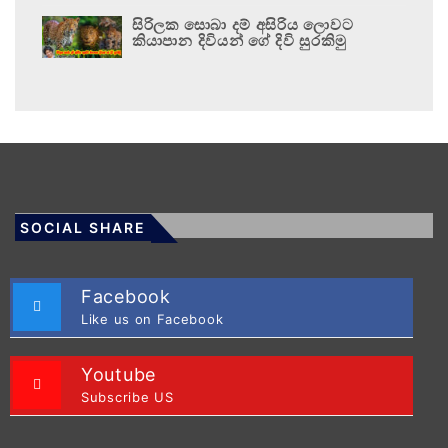
සිරිලක සොබා දම් අසිරිය ලොවට
කියාපාන දිවියන් ගේ දිවි සුරකිමු
SOCIAL SHARE
Facebook
Like us on Facebook
Youtube
Subscribe US