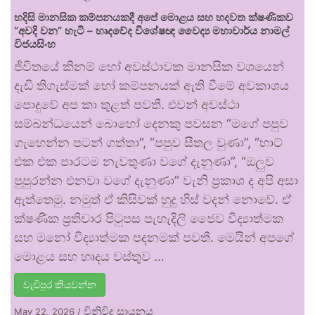
හදිසි මානසික කම්පනයකදී අපේ මොළය සහ හදවත ක්ෂණිකව
“අවදි වන” හැටි – හෘදවේද විශේෂඥ වෛද්‍ය මහාචාර්ය නාමල්
විජයසිංහ
ජීවිතයේ කිනම් හෝ අවස්ථාවක මානසික වශයෙන්
දැඩි තිගැස්මක් හෝ කම්පනයක් ඇති වීමේ අවකාශය
පොදුවේ අප කා තුළත් පවතී. එවන් අවස්ථා
සම්බන්ධයෙන් බොහෝ දෙනකු පවසන “මගේ පපුව
ගැහෙන්න පටන් ගත්තා”, “පපුව සීතල වුණා”, “හාට්
එක එක පාරටම නැවතුණා වගේ දැනුණා”, “ඔලුව
පුපුරන්න එනවා වගේ දැනුණා” වැනි ප්‍රකාශ ද අපි අසා
ඇත්තෙමු. නමුත් ඒ කිසිවක් හුදු හිස් වදන් නොවේ. ඒ
ක්ෂණික ප්‍රතිචාර පිටුපස පැහැදිලි ජෛව විද්‍යාත්මක
සහ මනෝ විද්‍යාත්මක පදනමක් පවතී. මෙයින් අපගේ
මොළය සහ හෘදය වස්තුව …
වැඩිපුර කියවන්න
විනිවිද සායනය
May 22, 2026
/