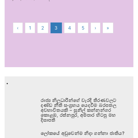
‹
1
2
3
4
5
›
»
.
රාජ්‍ය නිලධාරීන්ගේ වැරදි තීරණවලට
දණ්ඩ නීති සංග්‍රහය යෙදවීම බරපතල
අවභාවිතයකි – සුනිල් කන්නන්ගර
කොළඹ, රත්නපුර, අම්පාර හිටපු මහ
දිසාපති
ලෝකයේ අඩුවෙන්ම නිදා ගන්නා ජාතිය?