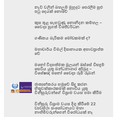
නැව් වලින් බහලුම් මුහුදට පෙරලීම සුළු
පටු දෙයක් නොවේ
කුස තුළ සැඟවුණු නොනිදන කම්හල –
වෛද්‍ය සුගත් විජේවර්ධන
ගණිතය බැරිකම මෝඩකමක් ද?
මහාචාර්ය විමල් දිසානායක අභාවප්‍රාප්ත
වේ
මනෝ විද්‍යාත්මක මූලයන් ඔස්සේ විසඳුම්
සෙවිය යුතු බන්ධනාගාර අර්බුද –
විශේෂඥ මනෝ වෛද්‍ය රූමි රූබන්
ජාත්‍යන්තරය හමුවේ සිදු කරන
හිතුවක්කාරකමක් නොවිය යුතු
විනිසුරුවන්ගේ විශ්‍රාම වයස පමා කිරීම
විනිසුරු විශ්‍රාම වයස දිගු කිරීමේ 22
ව්‍යවස්ථා සංශෝධනයට මහා
නාහිමිවරුන්ගෙන් විරෝධයක් නෑ