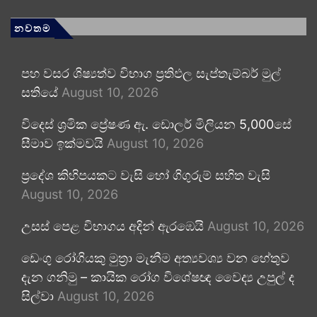
නවතම
පහ වසර ශිෂ්‍යත්ව විභාග ප්‍රතිඵල සැප්තැම්බර් මුල්
සතියේ
August 10, 2026
විදෙස් ශ්‍රමික ප්‍රේෂණ ඇ. ඩොලර් මිලියන 5,000සේ
සීමාව ඉක්මවයි
August 10, 2026
ප්‍රදේශ කිහිපයකට වැසි හෝ ගිගුරුම් සහිත වැසි
August 10, 2026
උසස් පෙළ විභාගය අදින් ඇරඹෙයි
August 10, 2026
ඩෙංගු රෝගියකු ⁣මුත්‍රා මැනීම අත්‍යවශ්‍ය වන හේතුව
දැන ගනිමු – කායික රෝග විශේෂඥ වෛද්‍ය උපුල් ද
සිල්වා
August 10, 2026