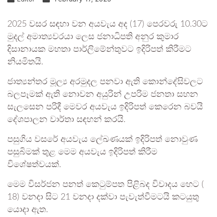
2025 වසර සඳහා වන අයවැය අද (17) පෙරවරු 10.30ට
මුදල් අමාත්‍යවරයා ලෙස ජනාධිපති අනුර කුමාර
දිසානායක මහතා පාර්ලිමේන්තුවට ඉදිරිපත් කිරීමට
නියමිතයි.
ජාත්‍යන්තර මූල්‍ය අරමුදල පනවා ඇති කොන්දේසිවලට
බලපෑමක් ඇති නොවන අයුරින් උපරිම ජනතා සහන
සැලසෙන පරිදී මෙවර අයවැය ඉදිරිපත් කෙරෙන බවයි
දේශපාලන වාර්තා සඳහන් කරයි.
පසුගිය වසරේ අයවැය ලේඛණයක් ඉදිරිපත් නොවුණ
පසුබිමක් තුළ මෙම අයවැය ඉදිරිපත් කිරීම
විශේෂත්වයක්.
මෙම විසර්ජන පනත් කෙටුම්පත පිළිබද විවාදය හෙට (
18) වනදා සිට 21 වනදා දක්වා පැවැත්වීමටයි කටයුතු
යොදා ඇත.