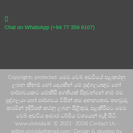
Chat on WhatsApp (+94 77 359 6107)
Copyrights protected: මෙම වෙබ් අඩවියේ පළකරනු
ලබන කිනම් හෝ දෙයකින් යම් පුද්ගලයකුට හෝ
පාර්ශවයකට යම්කිසි අගතියක් සිදුවන්නේ නම් එම
පුද්ගලයා හෝ පාර්ශවය විසින් තම අනන්‍යතාව තහවුරු
කරමින් ඉදිරිපත් කරනු ලබන පිළිතුරු පළකිරීමට මෙම
වෙබ් අඩවිය ආචාර ධර්මීය වශයෙන් බැඳී සිටී.
'www.vinivida.lk' © 2021- 2024| Contact Us -
editor.vinivida@gmail.com |
Design & develop by