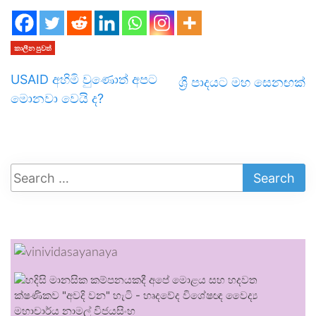
කාලීන පුවත්
USAID අහිමි වුණොත් අපට
ශ්‍රී පාදයට මහ සෙනඟක්
මොනවා වෙයි ද?