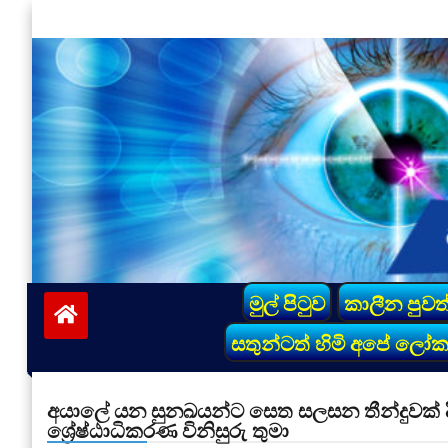
Skip
to
content
vinivida.lk
මුල් පිටුව
කාලීන පුවත
සතුන්ටත් හිමි අපේ ලෝ
අයාලේ යන සුනඛයන්ට සෙත සලසන තීන්දුවක් දී ජ
ශ්‍රේෂ්ඨාධිකරණ විනිසුරු තුමා