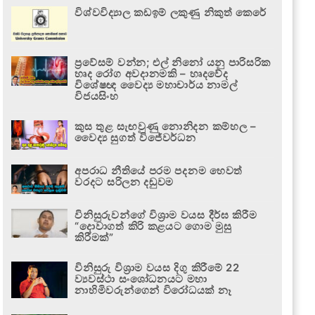
විශ්වවිද්‍යාල කඩඉම් ලකුණු නිකුත් කෙරේ
ප්‍රවේසම් වන්න; එල් නිනෝ යනු පාරිසරික
හෘද රෝග අවදානමකි – හෘදවේද
විශේෂඥ වෛද්‍ය මහාචාර්ය නාමල්
විජයසිංහ
කුස තුළ සැඟවුණු නොනිදන කම්හල –
වෛද්‍ය සුගත් විජේවර්ධන
අපරාධ නීතියේ පරම පදනම හෙවත්
වරදට සරිලන දඬුවම
විනිසුරුවන්ගේ විශ්‍රාම වයස දීර්ඝ කිරීම
“දොවාගත් කිරි කළයට ගොම මුසු
කිරීමක්”
විනිසුරු විශ්‍රාම වයස දිගු කිරීමේ 22
ව්‍යවස්ථා සංශෝධනයට මහා
නාහිමිවරුන්ගෙන් විරෝධයක් නෑ