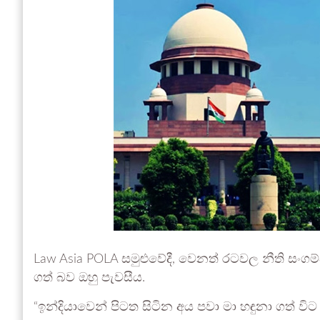
Law Asia POLA සමුළුවේදී, වෙනත් රටවල නීති සංගම
ගත් බව ඔහු පැවසීය.
“ඉන්දියාවෙන් පිටත සිටින අය පවා මා හඳුනා ගත් විට ම