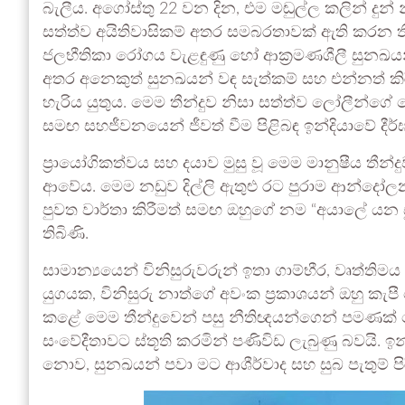
බැලීය. අගෝස්තු 22 වන දින, එම මඬුල්ල කලින් ද
සත්ත්ව අයිතිවාසිකම් අතර සමබරතාවක් ඇති කරන ත
ජලභීතිකා රෝගය වැළඳුණු හෝ ආක්‍රමණශීලී සුනඛයන් 
අතර අනෙකුත් සුනඛයන් වඳ සැත්කම් සහ එන්නත් කිර
හැරිය යුතුය. මෙම තීන්දුව නිසා සත්ත්ව ලෝලීන
සමඟ සහජීවනයෙන් ජීවත් වීම පිළිබඳ ඉන්දියාවේ දීර්ඝ
ප්‍රායෝගිකත්වය සහ දයාව මුසු වූ මෙම මානුෂීය තීන්
ආවේය. මෙම නඩුව දිල්ලි ඇතුළු රට පුරාම ආන්දෝලනය
පුවත වාර්තා කිරීමත් සමඟ ඔහුගේ නම “අයාලේ යන 
තිබිණි.
සාමාන්‍යයෙන් විනිසුරුවරුන් ඉතා ගාම්භීර, වෘත්
යුගයක, විනිසුරු නාත්ගේ අවංක ප්‍රකාශයන් ඔහු ක
කළේ මෙම තීන්දුවෙන් පසු නීතිඥයන්ගෙන් පමණක් 
සංවේදීතාවට ස්තූති කරමින් පණිවිඩ ලැබුණු බවයි. 
නොව, සුනඛයන් පවා මට ආශීර්වාද සහ සුබ පැතුම් ප