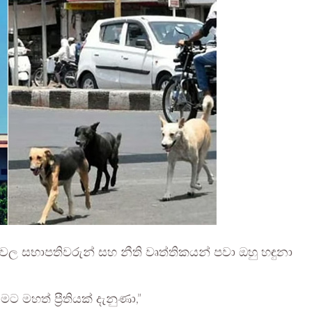
්වල සභාපතිවරුන් සහ නීති වෘත්තිකයන් පවා ඔහු හඳුනා
ට මහත් ප්‍රීතියක් දැනුණා,”