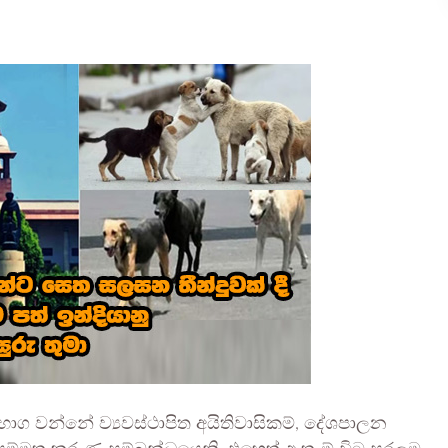
භාග වන්නේ ව්‍යවස්ථාපිත අයිතිවාසිකම්, දේශපාලන