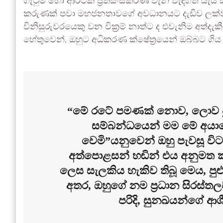
ගැටුම් හෝ ආර්ථික ප්‍රතිසංස්කරණ වැනි වැදගත් යැ
කරුණක් පවා මහජනතාවගේ අවධානයට දැඩිව ලක්වන
විනිසුරුවරයෙකු වන වික්‍රම් නාත්ට ද එවැනිම අත්දැ
හේතුවෙන්, ඔහුට අධිකරණ ක්ෂේත්‍රයෙන් ඔබ්බට ගිය ජා
“මේ රටේ පමණක් නොව, ලොව පුරා
සම්බන්ධයෙන් මම මේ අයාල
වෙමි”යනුවෙන් ඔහු පැවසූ විට
අත්පොළසන් හඬින් එය අනුමත 
ලෙස සැලකිය හැකිව තිබූ මෙය, පුළු
අතර, ඔහුගේ නම ප්‍රධාන සිරස්තල
පරිදි, සුනඛයන්ගේ ආශී