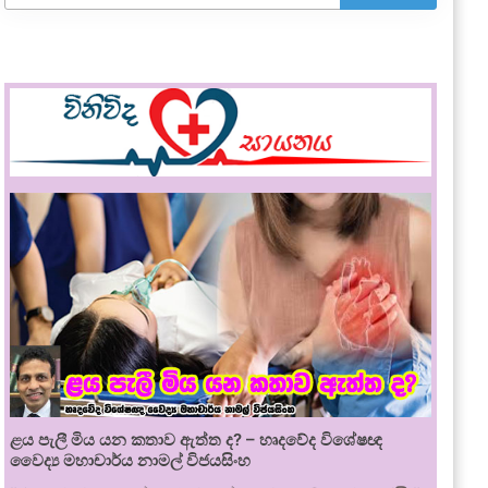
ළය පැලී මිය යන කතාව ඇත්ත ද? – හෘදවේද විශේෂඥ
වෛද්‍ය මහාචාර්ය නාමල් විජයසිංහ