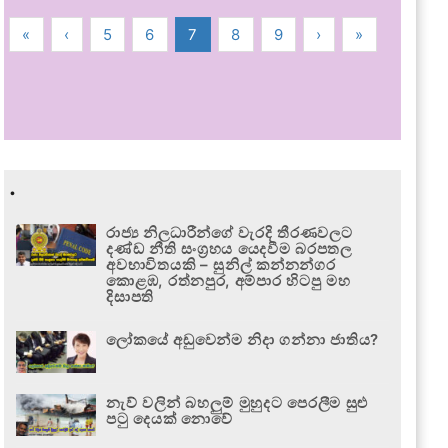
«
‹
5
6
7
8
9
›
»
.
රාජ්‍ය නිලධාරීන්ගේ වැරදි තීරණවලට
දණ්ඩ නීති සංග්‍රහය යෙදවීම බරපතල
අවභාවිතයකි – සුනිල් කන්නන්ගර
කොළඹ, රත්නපුර, අම්පාර හිටපු මහ
දිසාපති
ලෝකයේ අඩුවෙන්ම නිදා ගන්නා ජාතිය?
නැව් වලින් බහලුම් මුහුදට පෙරලීම සුළු
පටු දෙයක් නොවේ