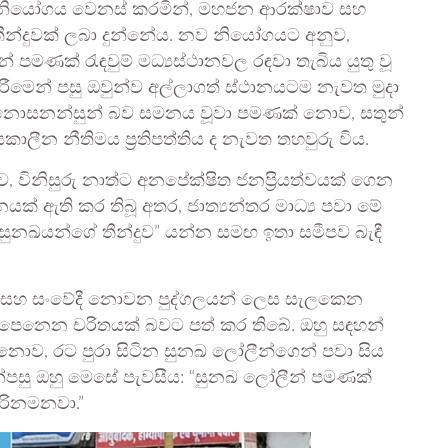
ුන් නියෝගය වෙනස් කරමින්, මහජන ආරක්ෂාව සහ
ීන්දුවක් ලබා දුන්නේය. නව නියෝගයට අනුව,
පමණක් රැඳවුම් මධ්‍යස්ථානවල රඳවා තැබිය යුතු වූ
ීමෙන් පසු ඔවුන්ව අල්ලාගත් ස්ථානයටම නැවත මුදා
්ගේ නොසනන්සුන් බව සමනය වූවා පමණක් නොව, සතුන්
කාලීන නීතිමය ප්‍රතිපත්තිය ද නැවත තහවුරු විය.
දුව, විනිසුරු නාත්ට අනපේක්ෂිත ජනප්‍රියත්වයක් ගෙන
ක් ඇති කර තිබූ අතර, ජාත්‍යන්තර මාධ්‍ය පවා මේ
සුනඛයන්ගේ තීන්දුව” යන්න සමඟ ඉතා සමීපව බැඳී
තිමය සහ සංවේදී නොවන පුද්ගලයන් ලෙස සැලකෙන
ැපී පෙනෙන චරිතයක් බවට පත් කර තිබේ. ඔහු සඳහන්
නොව, රට පුරා සිටින සුනඛ ලෝලීන්ගෙන් පවා සිය
ඉන්පසු ඔහු මෙසේ පැවසීය: “සුනඛ ලෝලීන් පමණක්
ිරිනමනවා.”