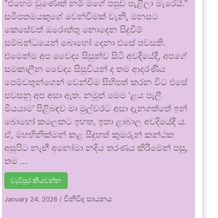
​”එහෙම වුණොත් නම් මගේ පපුව පැළිලා මැරෙයි.”
සමීපතමයකුගේ වෙන්වීමක් වැනි, මනසට
කෙසේවත් ඔරොත්තු නොදෙන සිදුවීම්
සම්බන්ධයෙන් බොහෝ දෙනා එසේ පවසති.
එමෙන්ම අප වෛද්‍ය සිසුන්ව සිටි අවදියේදී, අපගේ
සමකාලීන වෛද්‍ය සිසුවියන් ද තම ආදරණීය
පෙම්වතුන්ගෙන් වෙන්වීම සිහිපත් කරන විට එසේ
පවසනු අප අසා ඇත. ​නමුත් මෙම ‘ළය පැලී
මියයාම’ පිළිබඳව මා මුල්වරට අසා දැනගත්තේ ඉන්
බොහෝ කලෙකට ඉහත, ඉතා ළාබාල අවදියේදී ය.
ඒ, මහභිනික්මන් කළ සිදුහත් කුමරුන් කන්ථක
අසුපිට නැඟී අනෝමා නදිය තරණය කිරීමෙන් පසු,
තම …
වැඩිපුර කියවන්න
විනිවිද සායනය
January 24, 2026
/