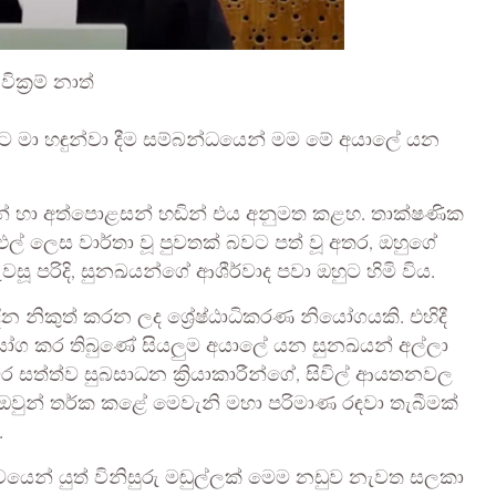
වික්‍රම් නාත්
 මා හඳුන්වා දීම සම්බන්ධයෙන් මම මේ අයාලේ යන
වෙන් හා අත්පොළසන් හඬින් එය අනුමත කළහ. තාක්ෂණික
ුල් ලෙස වාර්තා වූ පුවතක් බවට පත් වූ අතර, ඔහුගේ
වසූ පරිදි, සුනඛයන්ගේ ආශීර්වාද පවා ඔහුට හිමි විය.
ින නිකුත් කරන ලද ශ්‍රේෂ්ඨාධිකරණ නියෝගයකි. එහිදී
යෝග කර තිබුණේ සියලුම අයාලේ යන සුනඛයන් අල්ලා
 සත්ත්ව සුබසාධන ක්‍රියාකාරීන්ගේ, සිවිල් ආයතනවල
 ඔවුන් තර්ක කළේ මෙවැනි මහා පරිමාණ රඳවා තැබීමක්
.
ත්වයෙන් යුත් විනිසුරු මඬුල්ලක් මෙම නඩුව නැවත සලකා