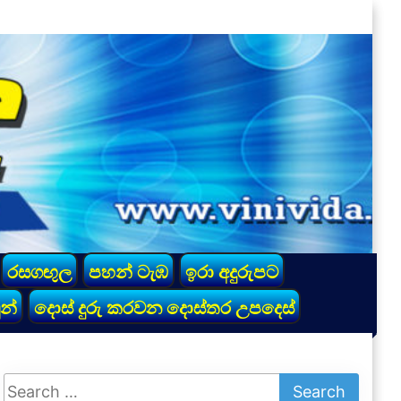
රසගඟුල
පහන් ටැඹ
ඉරා අදුරුපට
න්
දොස් දුරු කරවන දොස්තර උපදෙස්