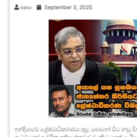
September 3, 2025
Editor
ඉන්දියාවේ ශ්‍රේෂ්ඨාධිකරණය තුළ බොහෝ විට නඩු වි