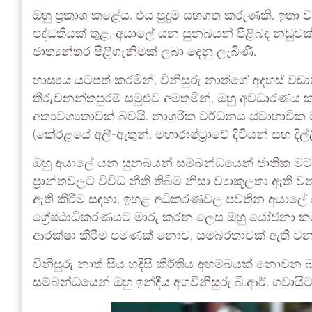
ඔහු ප්‍රකාශ කළේය. එය පුදුම සහගත කරුණකි. ඉතා වැදග
පද්ධතියක් තුළ, අයාලේ යන සුනඛයන් පිළිබඳ නඩුවක
ජාත්‍යන්තර පිළිගැනීමක් ලබා දෙනු ලැබිණි.
හාස්‍යය යටපත් කරමින්, විනිසුරු නාත්ගේ අදහස් 
තිරුවනන්තපුරම් සමුළුව අමතමින්, ඔහු අවධාරණ
අත්‍යවශ්‍යතාවක් බවයි. නාගරික වර්ධනය ස්වාභාවික ව
(කේරළයේ අලි-ඇතුන්, මහාරාෂ්ට්‍රාවේ දිවියන් සහ දිල
ඔහු අයාලේ යන සුනඛයන් සම්බන්ධයෙන් ජාතික මට්ටමේ 
ප්‍රාන්තවලට විවිධ නීති තිබීම නිසා ව්‍යාකූලතා ඇති
ඇති කිරීම සඳහා, ඉහළ අධිකරණවල පවතින අයාලේ 
ශ්‍රේෂ්ඨාධිකරණයට මාරු කරන ලෙස ඔහු යෝජනා කළ
ආරක්ෂා කිරීම පමණක් නොව, සමබරතාවක් ඇති වන අයු
විනිසුරු නාත් සිය හදිසි කීර්තිය අහම්බයක් නොවන
සම්බන්ධයෙන් ඔහු ඉන්දීය අගවිනිසුරු බී.ආර්. ගවාය