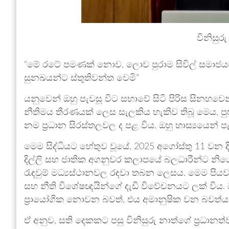
විනිසුරු 
“මේ රටේ පමණක් නොව, ලොව පුරාම සිවිල් සමාජයට
සුනඛයන්ට ස්තුතිවන්ත වෙමි”
යනුවෙන් ඔහු පැවසූ විට සභාවේ සිටි පිරිස සිනහ
නීතිමය තීරණයක් ලෙස සැලකිය හැකිව තිබූ මෙය, පුළ
නම ප්‍රධාන සිරස්තලවල ද පළ විය. ඔහු හාස්‍යයෙන් පැ
මෙම සිද්ධියට හේතුව වූයේ, 2025 අගෝස්තු 11 වන ද
දිල්ලි සහ ජාතික අගනුවර කලාපයේ බලධාරීන්ට නි
රැඳවුම් මධ්‍යස්ථානවල රඳවා තබන ලෙසය. මෙම පියවර
සහ නීති විශේෂඥයින්ගේ දැඩි විවේචනයට ලක් විය.
ප්‍රායෝගික නොවන බවත්, එය අමානුෂික වන බවත්ය
ඒ අනුව, සති දෙකකට පසු විනිසුරු නාත්ගේ ප්‍රධාන