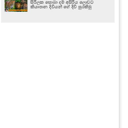
සිරිලක සොබා දම් අසිරිය ලොවට
කියාපාන දිවියන් ගේ දිවි සුරකිමු