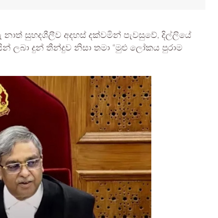
ු නාත් සුහදශීලීව අදහස් දක්වමින් පැවසුවේ, දිල්ලියේ
න් ලබා දුන් තීන්දුව නිසා තමා “මුළු ලෝකය පුරාම