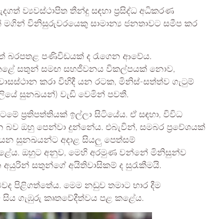
ත් ව්‍යවස්ථාපිත තීන්දු සඳහා ප්‍රසිද්ධ අධිකරණ
් මගින් විනිසුරුවරයෙකු සාමාන්‍ය ජනතාවට සමීප කර
වඩාත් බරපතළ පණිවිඩයක් ද රැගෙන ආවේය.
ය කළේ සතුන් සමඟ සහජීවනය විකල්පයක් නොව,
ාසස්ථාන කරා විහිදී යන රටක, මිනිස්-සත්ත්ව ගැටුම්
්ලියේ සුනඛයන්) වැඩි වෙමින් පවතී.
ප්‍රතිපත්තියක් ඉල්ලා සිටියේය. ඒ සඳහා, විවිධ
 වන බව ඔහු පෙන්වා දුන්නේය. එබැවින්, සමබර ප්‍රවේශයක්
යන සුනඛයන්ට අදාළ සියලු පෙත්සම්
ේය. ඔහුට අනුව, මෙහි අරමුණ වන්නේ මිනිසුන්ව
රින් සතුන්ගේ අයිතිවාසිකම් ද සුරැකීමයි.
 බවද පිළිගත්තේය. මෙම නඩුව තමාට භාර දීම
ිට සිය ගැඹුරු කෘතවේදීත්වය පළ කළේය.