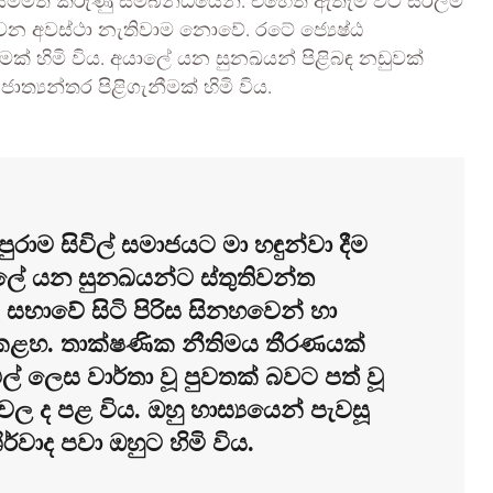
යි සම්මත කරුණු සම්බන්ධයෙනි. එහෙත් ඇතැම් විට සරලම
 අවස්ථා නැතිවාම නොවේ. රටේ ජ්‍යෙෂ්ඨ
කීමක් හිමි විය. අයාලේ යන සුනඛයන් පිළිබඳ නඩුවක්
ත්‍යන්තර පිළිගැනීමක් හිමි විය.
ම සිවිල් සමාජයට මා හඳුන්වා දීම
ේ යන සුනඛයන්ට ස්තුතිවන්ත
 සභාවේ සිටි පිරිස සිනහවෙන් හා
කළහ. තාක්ෂණික නීතිමය තීරණයක්
ල් ලෙස වාර්තා වූ පුවතක් බවට පත් වූ
වල ද පළ විය. ඔහු හාස්‍යයෙන් පැවසූ
ර්වාද පවා ඔහුට හිමි විය.