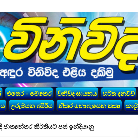
්
එතෙර - මෙතෙර
විනිවිද සායනය
හරිත දනව්ව
කය
උරුමයක අසිරිය
නිතර නොඇසෙන කතා
කාටූ
ාත්‍යන්තර කීර්තියට පත් ඉන්දියානු