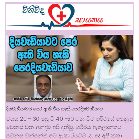
දියවැඩියාවට පෙර ඇති විය හැකි පෙරදියවැඩියාව
වයස 20 – 30 පසු වී 40 -50 වන විට ශරීරයේ පෙනුම
වෙනස් වන අන්දම අපි දනිමු. ශරීරය ඇතුලාන්තය
වෙනස් වන්නේත් මේ ආකාරයටම ය. අද අපි කතා