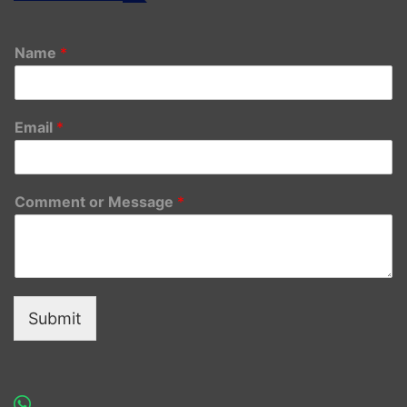
Name
*
Email
*
Comment or Message
*
Submit