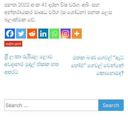
පනත 2022 අංක 41 දරන විෂ වර්ග, අබිං සහ
අන්තරායකර ඖෂධ වර්ග (සංශෝධන) පනත ලෙස
බලාත්මක වේ.
කාලීන පුවත්
ශ‍්‍රී ලංකා රුපියල ලොව
මතක බණ ගෙවල් “ඇට්
අවදානම් මුදල් ඒකක හත
හෝම්” ගෙවල් වෙන්නේ
අතරට
කොහොමද?