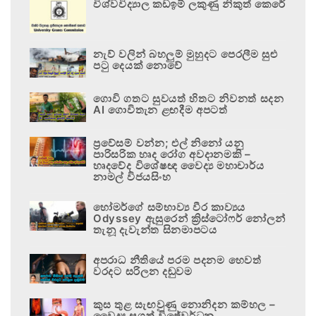
විශ්වවිද්‍යාල කඩඉම් ලකුණු නිකුත් කෙරේ
නැව් වලින් බහලුම් මුහුදට පෙරලීම සුළු
පටු දෙයක් නොවේ
ගොවි ගතට සුවයත් හිතට නිවනත් සදන
AI ගොවිතැන ළඟදීම අපටත්
ප්‍රවේසම් වන්න; එල් නිනෝ යනු
පාරිසරික හෘද රෝග අවදානමකි –
හෘදවේද විශේෂඥ වෛද්‍ය මහාචාර්ය
නාමල් විජයසිංහ
හෝමර්ගේ සම්භාව්‍ය වීර කාව්‍යය
Odyssey ඇසුරෙන් ක්‍රිස්ටෝෆර් නෝලන්
තැනූ දැවැන්ත සිනමාපටය
අපරාධ නීතියේ පරම පදනම හෙවත්
වරදට සරිලන දඬුවම
කුස තුළ සැඟවුණු නොනිදන කම්හල –
වෛද්‍ය සුගත් විජේවර්ධන