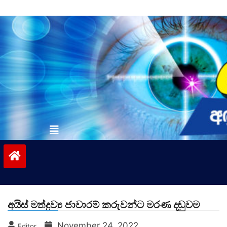
Skip
to
content
vinivida.lk
අයිස් මත්ද්‍රව්‍ය ජාවාරම් කරුවන්ට මරණ දඬුවම
November 24, 2022
Editor