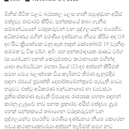
මිනිස් ජීවිත වලට බරපතල ලෙස හානි පමුණුවන අයිස්
මත්ද්‍රව්‍ය ජාවාරම් කිරීම, සන්තකයේ තබා ගැනීම
සම්බන්ධයෙන් වරදකරුවන් වන පුද්ගලයන්ට එරෙහිව
අධිකරණය මගින් මරණීය දණ්ඩනය නියම කිරීම අද (24
දා) සිට ක්‍රියාත්මක වනු ඇත.ඉකුත් ඔක්තෝබර් 19 වැනිදා
සම්මත වූ විෂ වර්ග, අබිං සහ අන්තරාදායක ඖෂධ වර්ග
(සංශෝධන) පනත් කෙටුම්පතට කථානායක මහින්ද
යාපා අබේවර්ධන මහතා ඊයේ (23 දා) අත්සන් කිරීමත්
සමඟ මෙය බලාත්මක විය.කැබිනට් තීරණ දැනුම්දීම
සඳහා රජයේ ප්‍රවෘත්ති දෙපාර්තමේන්තුවේ පැවැති මාධ්‍ය
හමුවට එක්වූ අධිකරණ බන්ධනාගාර හා ව්‍යවස්ථා
ප්‍රතිසංස්කරණ ඇමැති විජයදාස රාජපක්‍ෂ මහතා සඳහන්
කරනු ලැබුවේ නව පනත ප්‍රකාරව අයිස් මත්ද්‍රව්‍ය ග්‍රෑම්
පහක් සන්තකයේ තබාගෙන වරදකරුවන් වන
පුද්ගලයන්ට එරෙහිව මරණීය දණ්ඩනය නියම කෙරෙන
බවය.කථානායකවරයා අත්සන් තැබීමත් සමග නව