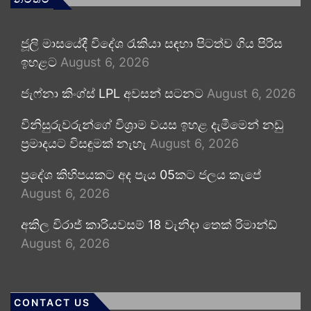
ජූලි මාසයේදී විදේශ රැකියා සඳහා පිටත්ව ගිය පිරිස
ඉහළට
August 6, 2026
ජැෆ්නා කිංග්ස් LPL අවසන් සටනට
August 6, 2026
විනිසුරුවරුන්ගේ විශ්‍රාම වයස ඉහළ දැමීමෙන් නඩු
ප්‍රමාදයට විසඳුමක් නැහැ
August 6, 2026
ප්‍රදේශ කිහිපයකට අද පැය 05කට ජලය කැපේ
August 6, 2026
අකිල විරාජ් කාරියවසම් 18 වැනිදා තෙක් රිමාන්ඩ්
August 6, 2026
CONTACT US