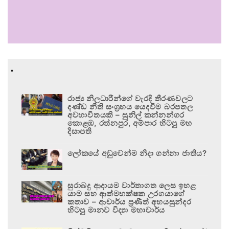
.
රාජ්‍ය නිලධාරීන්ගේ වැරදි තීරණවලට
දණ්ඩ නීති සංග්‍රහය යෙදවීම බරපතල
අවභාවිතයකි – සුනිල් කන්නන්ගර
කොළඹ, රත්නපුර, අම්පාර හිටපු මහ
දිසාපති
ලෝකයේ අඩුවෙන්ම නිදා ගන්නා ජාතිය?
සුරාබදු ආදායම වාර්තාගත ලෙස ඉහළ
යාම සහ ආත්මභක්ෂක උරගයාගේ
කතාව – ආචාර්ය ප්‍රණීත් අභයසුන්දර
හිටපු මානව විද්‍යා මහාචාර්ය