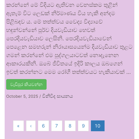
කරන්නේ මේ විදියට ඇතිවන වෙනස්කම තුළින්
ඇතැම් විට ලෙඩක් නිර්මාණය විය හැකි අන්දම
පිළිබඳව ය. මේ තත්ත්වය වෛද්‍ය විද්‍යාවේ
හඳුන්වන්නේ පූර්ව දියවැඩියාව හෙවත්
පෙරදියවැඩියාව ලෙසිනි. පෙරදියවැඩියාවෙන්
පෙළෙන සමහරුන් නිරායාසයෙන්ම දියවැඩියාව තුළට
ගමන් කරන්නේ එම පුද්ගලයාටවත් නොදැනෙන
ආකාරයකිනි. ඔබේ ජීවිතයේ ඉදිරි කාලය ඔබගෙන්
ඉවත් කරන්නට මෙම රෝගී තත්ත්වයට හැකියාවක් …
වැඩිපුර කියවන්න
විනිවිද සායනය
October 5, 2025
/
«
‹
6
7
8
9
10