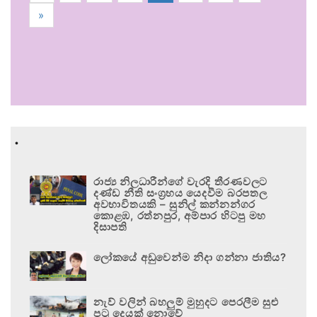
»
.
රාජ්‍ය නිලධාරීන්ගේ වැරදි තීරණවලට
දණ්ඩ නීති සංග්‍රහය යෙදවීම බරපතල
අවභාවිතයකි – සුනිල් කන්නන්ගර
කොළඹ, රත්නපුර, අම්පාර හිටපු මහ
දිසාපති
ලෝකයේ අඩුවෙන්ම නිදා ගන්නා ජාතිය?
නැව් වලින් බහලුම් මුහුදට පෙරලීම සුළු
පටු දෙයක් නොවේ