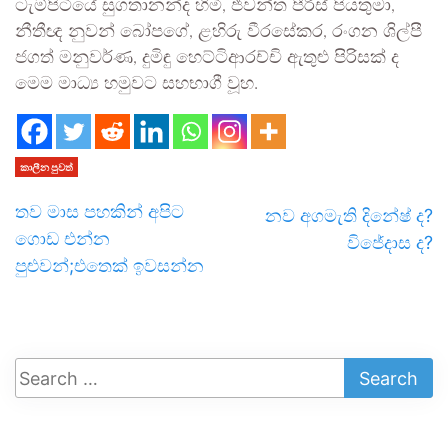
ටැම්පිටියේ සුගතානන්ද හිමි, ජීවන්ත පීරිස් පියතුමා,
නීතීඥ නුවන් බෝපගේ, ළහිරු වීරසේකර, රංගන ශිල්පී
ජගත් මනුවර්ණ, දුමිඳු හෙට්ටිආරච්චි ඇතුළු පිරිසක් ද
මෙම මාධ්‍ය හමුවට සහභාගී වූහ.
කාලීන පුවත්
තව මාස පහකින් අපිට
නව අගමැති දිනේෂ් ද?
ගොඩ එන්න
විජේදාස ද?
පුළුවන්;එතෙක් ඉවසන්න