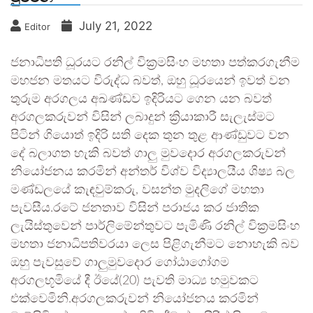
July 21, 2022
Editor
ජනාධිපති ධූරයට රනිල් වික්‍රමසිංහ මහතා පත්කරගැනීම
මහජන මතයට විරුද්ධ බවත්, ඔහු ධූරයෙන් ඉවත් වන
තුරුම අරගලය අඛණ්ඩව ඉදිරියට ගෙන යන බවත්
අරගලකරුවන් විසින් ලබාදුන් ක්‍රියාකාරී සැලැස්මට
පිටින් ගියොත් ඉදිරි සති දෙක තුන තුළ ආණ්ඩුවට වන
දේ බලාගත හැකි බවත් ගාලු මුවදොර අරගලකරුවන්
නියෝජනය කරමින් අන්තර් විශ්ව විද්‍යාලයීය ශිෂ්‍ය බල
මණ්ඩලයේ කැඳවුම්කරු, වසන්ත මුදලිගේ මහතා
පැවසීය.රටේ ජනතාව විසින් පරාජය කර ජාතික
ලැයිස්තුවෙන් පාර්ලිමේන්තුවට පැමිණි රනිල් වික්‍රමසිංහ
මහතා ජනාධිපතිවරයා ලෙස පිළිගැනීමට නොහැකි බව
ඔහු පැවසුවේ ගාලුමුව‍දොර ගෝඨාගෝගම
අරගලභූමියේ දී ඊයේ(20) පැවති මාධ්‍ය හමුවකට
එක්වෙමිනි.අරගලකරුවන් නියෝජනය කරමින්