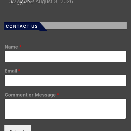
ඊට සූදානම්
August 8, 2026
CONTACT US
Name
*
Email
*
Comment or Message
*