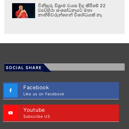
විනිසුරු විශ්‍රාම වයස දිගු කිරීමේ 22
ව්‍යවස්ථා සංශෝධනයට මහා
නාහිමිවරුන්ගෙන් විරෝධයක් නෑ
SOCIAL SHARE
Facebook
Like us on Facebook
Youtube
Subscribe US