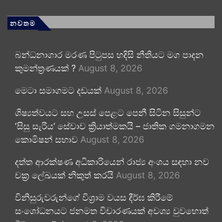
නවතම
බන්ධනාගාර මරණ පිටුපස හදිසි නීතියට මග පාදන
කුමන්ත්‍රණයක් ?
August 8, 2026
මෙටා සමාගමට දඩයක්
August 8, 2026
ශිෂ්‍යත්වයට සහ උසස් පෙළට පෙනී සිටින සිසුන්ට
‘සිසු සැරිය’ සේවාව ක්‍රියාත්මකයි – ජාතික ගමනාගමන
කොමිෂන් සභාව
August 8, 2026
දත්ත ආරක්ෂණ අධිකාරියෙන් රාජ්‍ය අංශය සඳහා නව
චක්‍ර ලේඛයක් නිකුත් කරයි
August 8, 2026
විනිසුරුවරුන්ගේ විශ්‍රාම වයස දීර්ඝ කිරීමේ
සංශෝධනයට ජනමත විචාරණයක් අවශ්‍ය වුවහොත්