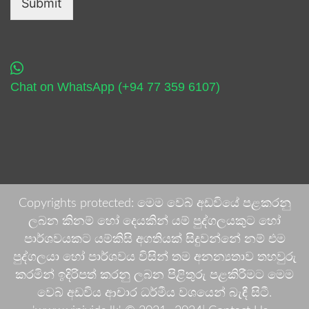
Submit
Chat on WhatsApp (+94 77 359 6107)
Copyrights protected: මෙම වෙබ් අඩවියේ පළකරනු
ලබන කිනම් හෝ දෙයකින් යම් පුද්ගලයකුට හෝ
පාර්ශවයකට යම්කිසි අගතියක් සිදුවන්නේ නම් එම
පුද්ගලයා හෝ පාර්ශවය විසින් තම අනන්‍යතාව තහවුරු
කරමින් ඉදිරිපත් කරනු ලබන පිළිතුරු පළකිරීමට මෙම
වෙබ් අඩවිය ආචාර ධර්මීය වශයෙන් බැඳී සිටී.