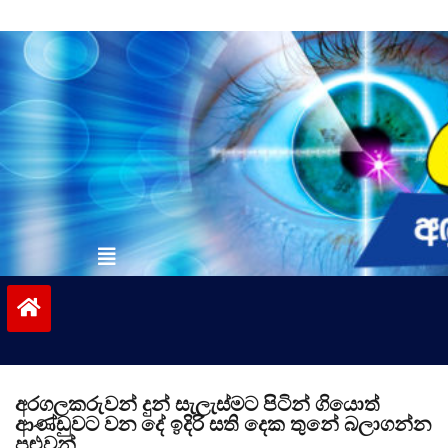
Skip
to
content
vinivida.lk
අරගලකරුවන් දුන් සැලැස්මට පිටින් ගියොත්
ආණ්ඩුවට වන දේ ඉදිරි සති දෙක තුනේ බලාගන්න
පුළුවන්