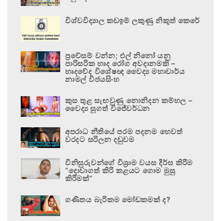
විශ්වවිද්‍යාල කඩඉම් ලකුණු නිකුත් කෙරේ
ප්‍රවේසම් වන්න; එල් නිනෝ යනු
පාරිසරික හෘද රෝග අවදානමකි –
හෘදවේද විශේෂඥ වෛද්‍ය මහාචාර්ය
නාමල් විජයසිංහ
කුස තුළ සැඟවුණු නොනිදන කම්හල –
වෛද්‍ය සුගත් විජේවර්ධන
අපරාධ නීතියේ පරම පදනම හෙවත්
වරදට සරිලන දඬුවම
විනිසුරුවන්ගේ විශ්‍රාම වයස දීර්ඝ කිරීම
“දොවාගත් කිරි කළයට ගොම මුසු
කිරීමක්”
ගණිතය බැරිකම මෝඩකමක් ද?