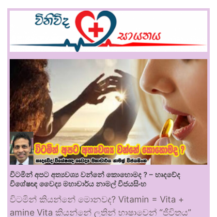
විටමින් අපට අත්‍යවශ්‍ය වන්නේ කොහොමද ? – හෘදවේද
විශේෂඥ වෛද්‍ය මහාචාර්ය නාමල් විජයසිංහ
විටමින් කියන්නේ මොනවද? Vitamin = Vita +
amine Vita කියන්නේ ලතින් භාෂාවෙන් “ජීවිතය”