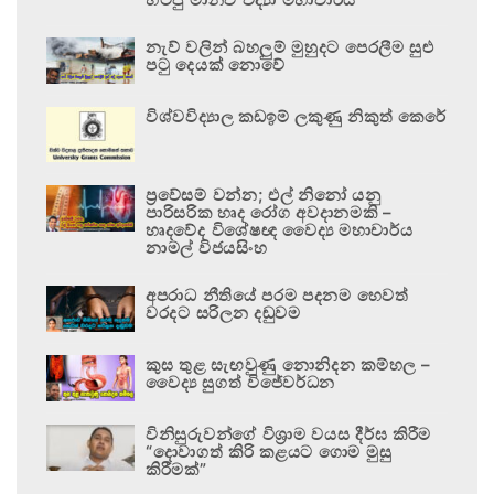
නැව් වලින් බහලුම් මුහුදට පෙරලීම සුළු
පටු දෙයක් නොවේ
විශ්වවිද්‍යාල කඩඉම් ලකුණු නිකුත් කෙරේ
ප්‍රවේසම් වන්න; එල් නිනෝ යනු
පාරිසරික හෘද රෝග අවදානමකි –
හෘදවේද විශේෂඥ වෛද්‍ය මහාචාර්ය
නාමල් විජයසිංහ
අපරාධ නීතියේ පරම පදනම හෙවත්
වරදට සරිලන දඬුවම
කුස තුළ සැඟවුණු නොනිදන කම්හල –
වෛද්‍ය සුගත් විජේවර්ධන
විනිසුරුවන්ගේ විශ්‍රාම වයස දීර්ඝ කිරීම
“දොවාගත් කිරි කළයට ගොම මුසු
කිරීමක්”