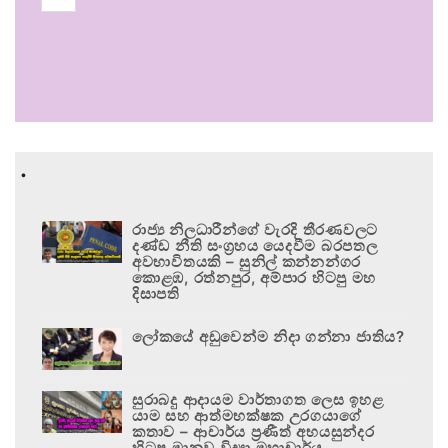
.
රාජ්‍ය නිලධාරීන්ගේ වැරදි තීරණවලට
දණ්ඩ නීති සංග්‍රහය යෙදවීම බරපතල
අවභාවිතයකි – සුනිල් කන්නන්ගර
කොළඹ, රත්නපුර, අම්පාර හිටපු මහ
දිසාපති
ලෝකයේ අඩුවෙන්ම නිදා ගන්නා ජාතිය?
සුරාබදු ආදායම වාර්තාගත ලෙස ඉහළ
යාම සහ ආත්මභක්ෂක උරගයාගේ
කතාව – ආචාර්ය ප්‍රණීත් අභයසුන්දර
හිටපු මානව විද්‍යා මහාචාර්ය