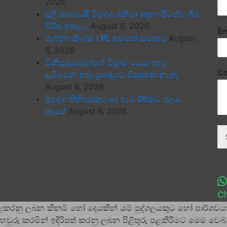
2026
ජූලි මාසයේදී විදේශ රැකියා සඳහා පිටත්ව ගිය
පිරිස ඉහළට
August 6, 2026
Em
ජැෆ්නා කිංග්ස් LPL අවසන් සටනට
August
6, 2026
විනිසුරුවරුන්ගේ විශ්‍රාම වයස ඉහළ
C
දැමීමෙන් නඩු ප්‍රමාදයට විසඳුමක් නැහැ
August 6, 2026
ප්‍රදේශ කිහිපයකට අද පැය 05කට ජලය
කැපේ
August 6, 2026
Ch
ළකරනු ලබන කිනම් හෝ දෙයකින් යම් පුද්ගලයකුට හෝ පාර්ශවයක
වුරු කරමින් ඉදිරිපත් කරනු ලබන පිළිතුරු පළකිරීමට මෙම වෙබ් 