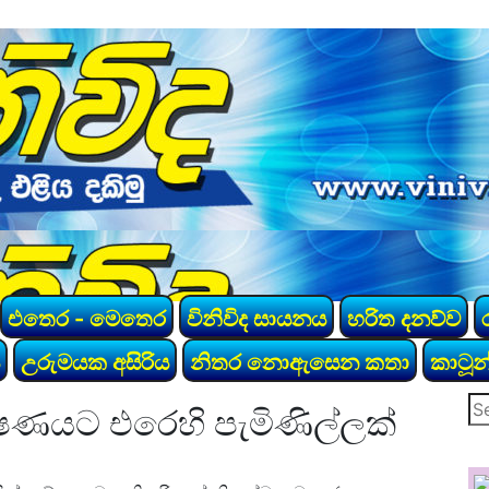
එතෙර - මෙතෙර
විනිවිද සායනය
හරිත දනව්ව
උරුමයක අසිරිය
නිතර නොඇසෙන කතා
කාටූන
Se
දූෂණයට එරෙහි පැමිණිල්ලක්
for