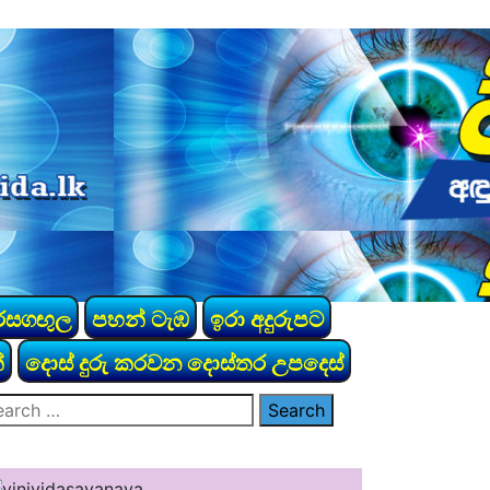
රසගඟුල
පහන් ටැඹ
ඉරා අදුරුපට
්
දොස් දුරු කරවන දොස්තර උපදෙස්
arch
: