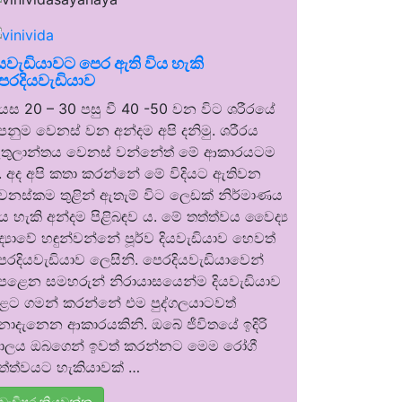
ියවැඩියාවට පෙර ඇති විය හැකි
ෙරදියවැඩියාව
යස 20 – 30 පසු වී 40 -50 වන විට ශරීරයේ
ෙනුම වෙනස් වන අන්දම අපි දනිමු. ශරීරය
තුලාන්තය වෙනස් වන්නේත් මේ ආකාරයටම
. අද අපි කතා කරන්නේ මේ විදියට ඇතිවන
ෙනස්කම තුළින් ඇතැම් විට ලෙඩක් නිර්මාණය
ිය හැකි අන්දම පිළිබඳව ය. මේ තත්ත්වය වෛද්‍ය
ිද්‍යාවේ හඳුන්වන්නේ පූර්ව දියවැඩියාව හෙවත්
ෙරදියවැඩියාව ලෙසිනි. පෙරදියවැඩියාවෙන්
ෙළෙන සමහරුන් නිරායාසයෙන්ම දියවැඩියාව
ුළට ගමන් කරන්නේ එම පුද්ගලයාටවත්
ොදැනෙන ආකාරයකිනි. ඔබේ ජීවිතයේ ඉදිරි
ාලය ඔබගෙන් ඉවත් කරන්නට මෙම රෝගී
ත්ත්වයට හැකියාවක් …
වැඩිපුර කියවන්න