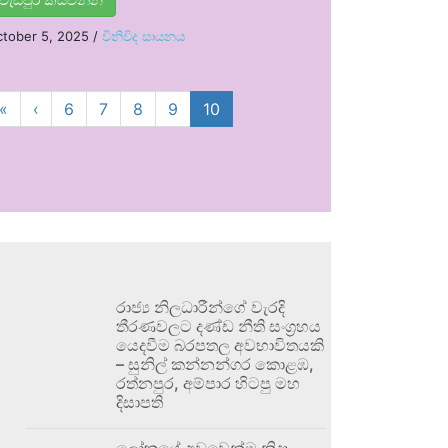
tober 5, 2025
/
විනිවිද සායනය
«
‹
6
7
8
9
10
රාජ්‍ය නිලධාරීන්ගේ වැරදි
තීරණවලට දණ්ඩ නීති සංග්‍රහය
යෙදවීම බරපතල අවභාවිතයකි
– සුනිල් කන්නන්ගර කොළඹ,
රත්නපුර, අම්පාර හිටපු මහ
දිසාපති
ලෝකයේ අඩුවෙන්ම නිදා