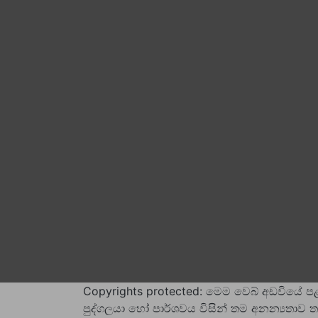
Copyrights protected: මෙම වෙබ් අඩවියේ ප
පුද්ගලයා හෝ පාර්ශවය විසින් තම අනන්‍යතාව තහ