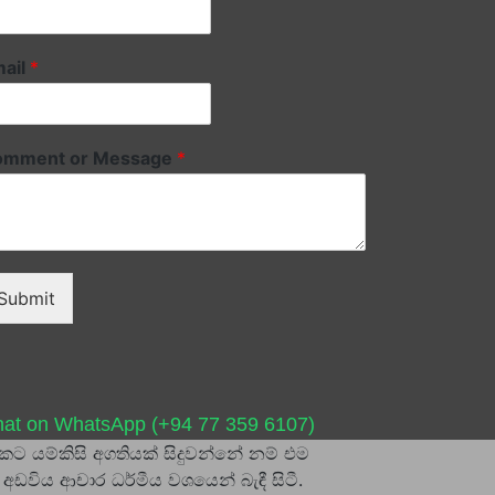
ail
*
omment or Message
*
Submit
at on WhatsApp (+94 77 359 6107)
ට යම්කිසි අගතියක් සිදුවන්නේ නම් එම
අඩවිය ආචාර ධර්මීය වශයෙන් බැඳී සිටී.