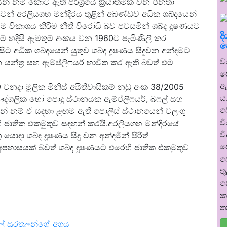
න් නම් කොට ඇති පරිශ්‍රයේ ක්‍රියාත්මක වන ජනතා
ටන් අරලියගහ මන්දිරය තුළින් අඛණ්ඩව අධික ශබ්දයෙන්
ම විකාශය කිරීම නීති විරෝධී බව පවසමින් ශබ්ද දූෂණයට
ද
ේ හදිසි ඇමතුම් අංකය වන 1960ට පැමිණිලි කර
ප
 සිට අධික ශබ්දයෙන් යුතුව ශබ්ද දූෂණය සිදුවන අන්දමට
ව
 යන්ත්‍ර සහ ඇම්ප්ලිෆයර් භාවිත කර ඇති බවත් එම
ප
ඇ
 වනදා මූලික මිනිස් අයිතිවාසිකම් නඩු අංක 38/2005
ය
ෞද්ගලික හෝ පොදු ස්ථානයක ඇම්ප්ලිෆයර්, බෆල් සහ
ව
්නේ නම් ඒ සඳහා ළඟම ඇති පොලිස් ස්ථානයෙන් වලංගු
ව
හි ජාතික එකමුතුව සඳහන් කරයි.අරලියගහ මන්දිරයේ
ව
යොදා ශබ්ද දූෂණය සිදු වන අන්දමින් පිරිත්
ප
අපහාසයක් බවත් ශබ්ද දූෂණයට එරෙහි ජාතික එකමුතුව
ප
ත
න
ක
ත
 සුරතලුන්ගේ අගය