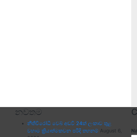
නවතම
C
නීතිවිරෝධී වෙබ් අඩවි 24ක් ලංකාව තුළ
වහාම ක්‍රියාත්මකවන පරිදි තහනම්
August 6,
N