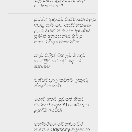
ගන්නා ජාතිය?
සුරාබදු ආදායම වාර්තාගත ලෙස
ඉහළ යාම සහ ආත්මභක්ෂක
උරගයාගේ කතාව – ආචාර්ය
ප්‍රණීත් අභයසුන්දර හිටපු
මානව විද්‍යා මහාචාර්ය
නැව් වලින් බහලුම් මුහුදට
පෙරලීම සුළු පටු දෙයක්
නොවේ
විශ්වවිද්‍යාල කඩඉම් ලකුණු
නිකුත් කෙරේ
ගොවි ගතට සුවයත් හිතට
නිවනත් සදන AI ගොවිතැන
ළඟදීම අපටත්
හෝමර්ගේ සම්භාව්‍ය වීර
කාව්‍යය Odyssey ඇසුරෙන්