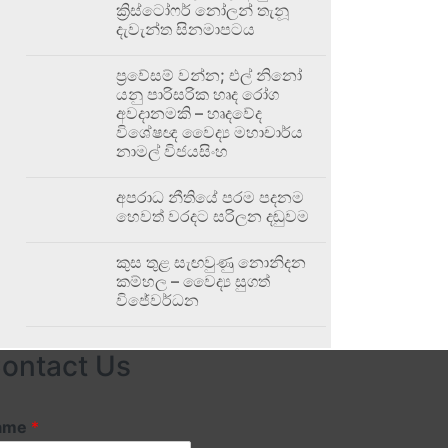
ක්‍රිස්ටෝෆර් නෝලන් තැනූ
දැවැන්ත සිනමාපටය
ප්‍රවේසම් වන්න; එල් නිනෝ
යනු පාරිසරික හෘද රෝග
අවදානමකි – හෘදවේද
විශේෂඥ වෛද්‍ය මහාචාර්ය
නාමල් විජයසිංහ
අපරාධ නීතියේ පරම පදනම
හෙවත් වරදට සරිලන දඬුවම
කුස තුළ සැඟවුණු නොනිදන
කම්හල – වෛද්‍ය සුගත්
විජේවර්ධන
ontact Us
ame
*