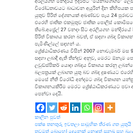
අරලියගහ මන්දිරය ඉදිරිපිට “මයිනාගෝගම” ලෙසි
විරෝධතාවයට බාධාවන අයුරින් දින කිහිපයක ප
යුතුව පිරිත් දේශනයක් අඛණ්ඩව පැය 24 පුරාවට
එරෙහි ජාතික එකමුතුව ජාතික පොලිස් කොමිසම
තිබේ.අප්‍රේල් 27 වනදා සිට අරලියගහ මන්දිරයේ
පිරිත් විකාශය කරන බවත්, ඒ සඳහා ශබ්ද විකාශන
පැමිණිල්ලේ සඳහන් ය.
ශ්‍රේෂ්ඨාධිකරණය විසින් 2007 නොවැම්බර් මස 9
සඳහා ලබාදී ඇති තීන්දුව අනුව, මෙරට ඕනෑම ප
ලවුඩ්ස්පිකර් යොදා ශබ්දය විකාශය කරනු ලබන
බලපත්‍රයක් ලබාගත යුතු බව ශබ්ද දූෂණයට එරෙ
මෙසේ නීති විරෝධී අන්දමට ශබ්ද විකාශන යන්ත්‍ර 
විකාශනයකිරීම මෙරට ශ්‍රේෂ්ඨාධිකරණයට පවා 
පෙන්වා දෙයි.
කාලීන පුවත්
Post
පක්ෂ තනතුරු ඉවතලා සාමූහික තීරණ ගත යුතුයි
තවමත් බොහෝ දෙනෙක් නොදත් සුනඛ සහ බළල්