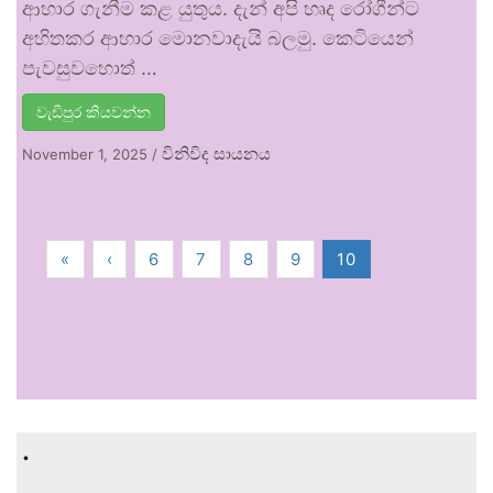
ආහාර ගැනීම කළ යුතුය. දැන් අපි හෘද රෝගීන්ට
අහිතකර ආහාර මොනවාදැයි බලමු. කෙටියෙන්
පැවසුවහොත් …
වැඩිපුර කියවන්න
විනිවිද සායනය
November 1, 2025
/
«
‹
6
7
8
9
10
.