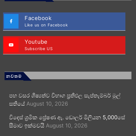
Facebook
Like us on Facebook
Youtube
Subscribe US
නවතම
පහ වසර ශිෂ්‍යත්ව විභාග ප්‍රතිඵල සැප්තැම්බර් මුල්
සතියේ
August 10, 2026
විදෙස් ශ්‍රමික ප්‍රේෂණ ඇ. ඩොලර් මිලියන 5,000සේ
සීමාව ඉක්මවයි
August 10, 2026