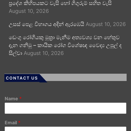
ප්‍රදේශ කිහිපයකට වැසි හෝ ගිගුරුම් සහිත වැසි
August 10, 2026
උසස් පෙළ විභාගය අදින් ඇරඹෙයි
August 10, 2026
ඩෙංගු රෝගියකු ⁣මුත්‍රා මැනීම අත්‍යවශ්‍ය වන හේතුව
දැන ගනිමු – කායික රෝග විශේෂඥ වෛද්‍ය උපුල් ද
සිල්වා
August 10, 2026
CONTACT US
Name
*
Email
*