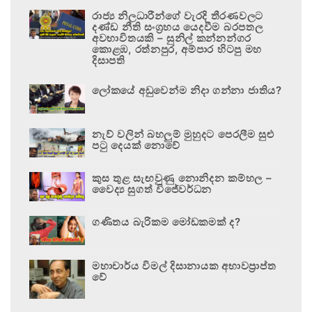
රාජ්‍ය නිලධාරීන්ගේ වැරදි තීරණවලට
දණ්ඩ නීති සංග්‍රහය යෙදවීම බරපතල
අවභාවිතයකි – සුනිල් කන්නන්ගර
කොළඹ, රත්නපුර, අම්පාර හිටපු මහ
දිසාපති
ලෝකයේ අඩුවෙන්ම නිදා ගන්නා ජාතිය?
නැව් වලින් බහලුම් මුහුදට පෙරලීම සුළු
පටු දෙයක් නොවේ
කුස තුළ සැඟවුණු නොනිදන කම්හල –
වෛද්‍ය සුගත් විජේවර්ධන
ගණිතය බැරිකම මෝඩකමක් ද?
මහාචාර්ය විමල් දිසානායක අභාවප්‍රාප්ත
වේ