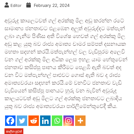
February 22, 2024
Editor
අවුරුදු කාලෙටවත් ගල් අරක්කු මිල අඩු කරන්න රටේ
සාමාන්‍ය ජනතාවට එළඹෙන අලුත් අවුරුද්දට මත්පැන්
ලබා ගැනීම පිණිස අති විශේෂ හෙවත් ගල් අරක්කු මිල
අඩු කළ යුතු බව රාජ්‍ය අමාත්‍ය චාමර සම්පත් දසනායක
මහතා සදහන් කරයි.මත්පැන්හල් වල වැඩිපුරම අලෙවි
වන ගල් අරක්කු මිල අධික ලෙස ඉහළ යාම හේතුවෙන්
ජනතාව කසිප්පු පානය කිරීමට පෙළඹී ඇති බවත් අද
වන විට මත්පැන්හල් පාළුවට ගොස් ඇති බව ද රාජ්‍ය
අමාත්‍යවරයා සඳහන් කරයි.මේ වනවිට ජනතාව වැඩි
වැඩියෙන් කසිප්පු පානයට හුරු වන බැවින් අවුරුදු
කාලයටවත් අඩු මිලට ගල් අරක්කු ජනතාවට ලබාදිය
යුතු බව රාජ්‍ය අමාත්‍යවරයා පාර්ලිමේන්තුවේදී කීය.
කාලීන පුවත්