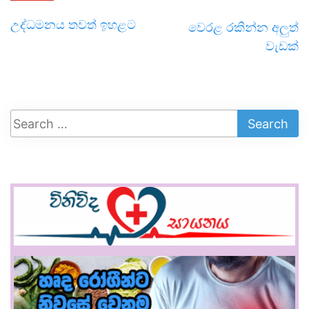
උද්ධමනය තවත් ඉහළට
වෙරළ රකින්න අලුත්
වැඩක්