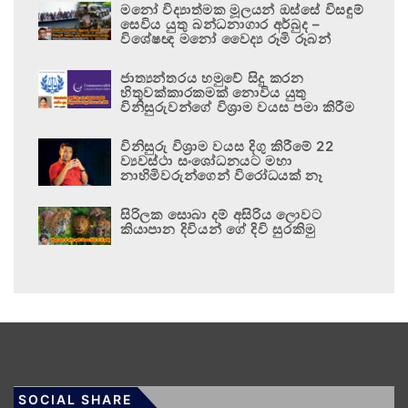
මනෝ විද්‍යාත්මක මූලයන් ඔස්සේ විසඳුම්
සෙවිය යුතු බන්ධනාගාර අර්බුද –
විශේෂඥ මනෝ වෛද්‍ය රූමි රූබන්
ජාත්‍යන්තරය හමුවේ සිදු කරන
හිතුවක්කාරකමක් නොවිය යුතු
විනිසුරුවන්ගේ විශ්‍රාම වයස පමා කිරීම
විනිසුරු විශ්‍රාම වයස දිගු කිරීමේ 22
ව්‍යවස්ථා සංශෝධනයට මහා
නාහිමිවරුන්ගෙන් විරෝධයක් නෑ
සිරිලක සොබා දම් අසිරිය ලොවට
කියාපාන දිවියන් ගේ දිවි සුරකිමු
SOCIAL SHARE