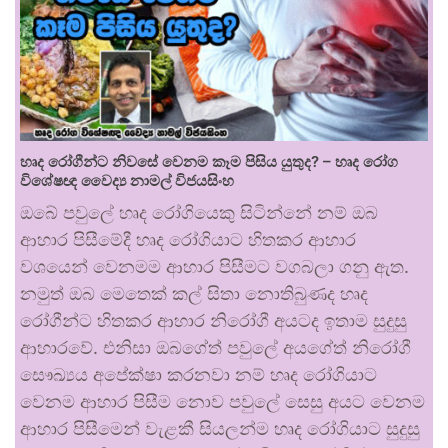
හෘද රෝගීන්ට නිවසේ වෙනම කෑම පිසිය යුතුද? – හෘද රෝග
විශේෂඥ වෛද්‍ය නාමල් විජයසිංහ
ඔබේ පවුලේ හෘද රෝගියෙකු සිටින්නේ නම් ඔබ
ආහාර පිසීමේදී හෘද රෝගියාට හිතකර ආහාර
වශයෙන් වෙනමම ආහාර පිසීමට වගබලා ගනු ඇත.
නමුත් ඔබ මෙතෙක් කල් සිතා නොතිබුණද හෘද
රෝගීන්ට හිතකර ආහාර නිරෝගී අයටද ඉතාම සුදුසු
ආහාරවේ. එනිසා ඔබගේත් පවුලේ අයගේත් නිරෝගී
සෞඛ්‍යය අපේක්ෂා කරනවා නම් හෘද රෝගියාට
වෙනම ආහාර පිසීම නොව පවුලේ සෙසු අයට වෙනම
ආහාර පිසීමෙන් වැළකී සියලන්ම හෘද රෝගියාට සුදුසු