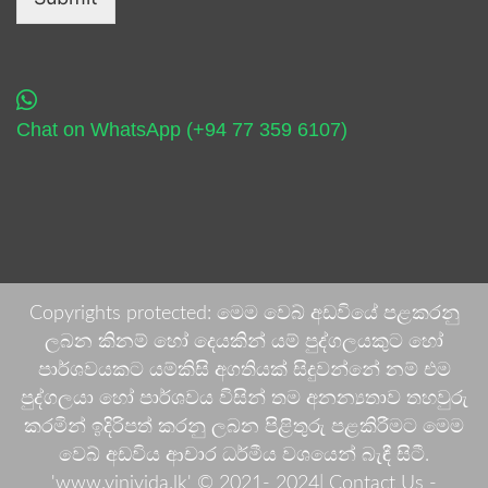
Chat on WhatsApp (+94 77 359 6107)
Copyrights protected: මෙම වෙබ් අඩවියේ පළකරනු
ලබන කිනම් හෝ දෙයකින් යම් පුද්ගලයකුට හෝ
පාර්ශවයකට යම්කිසි අගතියක් සිදුවන්නේ නම් එම
පුද්ගලයා හෝ පාර්ශවය විසින් තම අනන්‍යතාව තහවුරු
කරමින් ඉදිරිපත් කරනු ලබන පිළිතුරු පළකිරීමට මෙම
වෙබ් අඩවිය ආචාර ධර්මීය වශයෙන් බැඳී සිටී.
'www.vinivida.lk' © 2021- 2024| Contact Us -