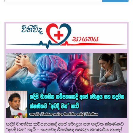
හදිසි මානසික කම්පනයකදී අපේ මොළය සහ හදවත ක්ෂණිකව
“අවදි වන” හැටි – හෘදවේද විශේෂඥ වෛද්‍ය මහාචාර්ය නාමල්