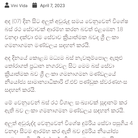
April 7, 2023
Vini Vida
අද (07) දින සිට අලුත් අවුරුදු සමය වෙනුවෙන් විශේෂ
බස් රථ සේවාවක් ආරම්භ කරන බවත් එළඹෙන 18
වනදා දක්වා එම සේවාව ක්‍රියාත්මක බවද ශ්‍රී ලංකා
ගමනාගමන මණ්ඩලය සදහන් කරයි.
අද දිනයේ කොළඹ මධ්‍යම බස් නැවතුම්පොල ඇතුළු
තෝරාගත් ප්‍රධාන නගරවල සිට මෙම බස් සේවා
ක්‍රියාත්මක බව ශ්‍රී ලංකා ගමනාගමන මණ්ඩලයේ
නියෝජ්‍ය සාමාන්‍යාධිකාරි ඒ.එච් පණ්ඩුක ස්වරණහංස
සදහන් කරයි.
මේ වෙනුවෙන් බස් රථ විශාල සංඛ්‍යාවක් සූදානම් කර
ඇති බව ලංකා ගමනාගමන මණ්ඩලය සඳහන් කරයි.
අලුත් අවුරුද්ද වෙනුවෙන් විශේෂ දුම්රිය සේවා පසුගිය 4
වනදා සිටම ආරම්භ කර ඇති බව දුම්රිය නියෝජ්‍ය