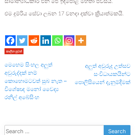
සාමාන්‍යාධිකාරී එන් ජේ ඉඳිපොළ මහතා පවසයි.
එම දුම්රිය සේවා ලබන 17 වනදා දක්වා ක්‍රියාත්මකයි.
කාලීන පුවත්
මෙහෙම සිංහල අලුත්
අලුත් අවුරුදු උත්සව
අවුරුද්දක් නම්
සංවිධායකයින්ට
කොහොමටවත් සුබ නැත –
පොලිසියෙන් දැනුම්දීමක්
විශේෂඥ මනෝ වෛද්‍ය
රනිල් අබේසිංහ