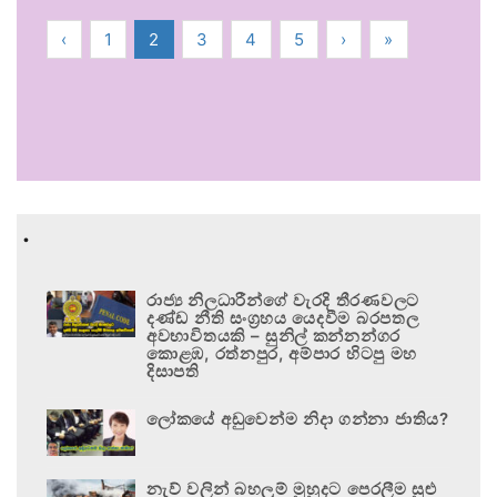
‹
1
2
3
4
5
›
»
.
රාජ්‍ය නිලධාරීන්ගේ වැරදි තීරණවලට
දණ්ඩ නීති සංග්‍රහය යෙදවීම බරපතල
අවභාවිතයකි – සුනිල් කන්නන්ගර
කොළඹ, රත්නපුර, අම්පාර හිටපු මහ
දිසාපති
ලෝකයේ අඩුවෙන්ම නිදා ගන්නා ජාතිය?
නැව් වලින් බහලුම් මුහුදට පෙරලීම සුළු