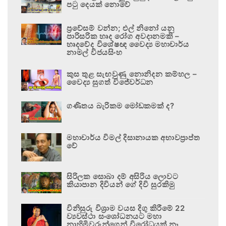
පටු දෙයක් නොවේ
ප්‍රවේසම් වන්න; එල් නිනෝ යනු
පාරිසරික හෘද රෝග අවදානමකි –
හෘදවේද විශේෂඥ වෛද්‍ය මහාචාර්ය
නාමල් විජයසිංහ
කුස තුළ සැඟවුණු නොනිදන කම්හල –
වෛද්‍ය සුගත් විජේවර්ධන
ගණිතය බැරිකම මෝඩකමක් ද?
මහාචාර්ය විමල් දිසානායක අභාවප්‍රාප්ත
වේ
සිරිලක සොබා දම් අසිරිය ලොවට
කියාපාන දිවියන් ගේ දිවි සුරකිමු
විනිසුරු විශ්‍රාම වයස දිගු කිරීමේ 22
ව්‍යවස්ථා සංශෝධනයට මහා
නාහිමිවරුන්ගෙන් විරෝධයක් නෑ