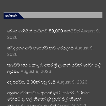
නවතම
ඩෙංගු රෝගීන් සංඛ්‍යාව 89,000 ඉක්මවයි
August 9,
2026
ශබ්ද දූෂණයට එරෙහිව නව රෙගුලාසි
August 9,
2026
කුවේට් සහ කොළඹ අතර ශ්‍රී ලංකන් ගුවන් සේවා යළි
ඇරඹේ
August 9, 2026
අද පස්වරු 2.00න් පසු වැසි
August 9, 2026
පසුගිය ස්වාභාවික ආපදාවලට හේතුව නිරිතදිග
මෝසම් ද, එල් නිනෝ ද? සුපර් එල් නිනෝ
කතාව මාධ්‍යවල මවාපෑමක්
August 9, 2026