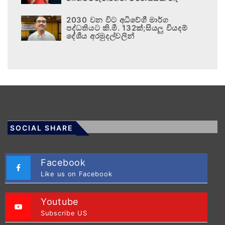
2030 වන විට අධිවේගී මාර්ග
පද්ධතියට කි.මී. 132ක්;සියලු වියදම්
දේශීය අරමුදල්වලින්
SOCIAL SHARE
Facebook
Like us on Facebook
Youtube
Subscribe US