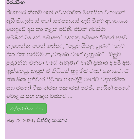
විජයසිංහ
ජීවිතයේ කිනම් හෝ අවස්ථාවක මානසික වශයෙන්
දැඩි තිගැස්මක් හෝ කම්පනයක් ඇති වීමේ අවකාශය
පොදුවේ අප කා තුළත් පවතී. එවන් අවස්ථා
සම්බන්ධයෙන් බොහෝ දෙනකු පවසන “මගේ පපුව
ගැහෙන්න පටන් ගත්තා”, “පපුව සීතල වුණා”, “හාට්
එක එක පාරටම නැවතුණා වගේ දැනුණා”, “ඔලුව
පුපුරන්න එනවා වගේ දැනුණා” වැනි ප්‍රකාශ ද අපි අසා
ඇත්තෙමු. නමුත් ඒ කිසිවක් හුදු හිස් වදන් නොවේ. ඒ
ක්ෂණික ප්‍රතිචාර පිටුපස පැහැදිලි ජෛව විද්‍යාත්මක
සහ මනෝ විද්‍යාත්මක පදනමක් පවතී. මෙයින් අපගේ
මොළය සහ හෘදය වස්තුව …
වැඩිපුර කියවන්න
විනිවිද සායනය
May 22, 2026
/