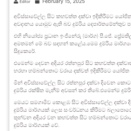
February 15, 2025
Editor
අවිස්සාවේල්ල සිට කහවත්ත දක්වා ඉදිකිරීමට යෝජිත ද
අවදානය යොමුව ඇති බව දුම්රිය දෙපාර්තමේන්තුව ප
එහි නියෝජ්‍ය ප්‍රධාන ඉංජිනේරු (මාර්ග) පී.ජේ. ප්‍රේ
අමතමන් මේ බව සදහන් කළේය.මෙම දුම්රිය මාර්ගයේ 
සිදුකෙරේ.
එමෙන්ම දෙවන අදියර රත්නපුර සිට කහවත්ත දක්වාත්
හරහා හම්බන්තොට වරාය දක්වත් ඉදිකිරීමට යෝජිත
මින් අවිස්සාවේල්ල සිට රත්නපුර දක්වා දිවෙන කොට
දුම්රිය රක්ෂිත මැනීම් අවසන් කර තිබේ.එමෙන්ම දුම
මෙයට සමගාමීව කොළඹ සිට අවිස්සාවේල්ල දක්වා දි
දුම්රිය මාර්ගයක් ලෙස සංවර්ධනය කිරීමට බලාපොරො
තුන්වන අදියර වන කහවත්ත සිට හම්බන්තොට වරාය
දුම්රිය මාර්ගයක් වේ.