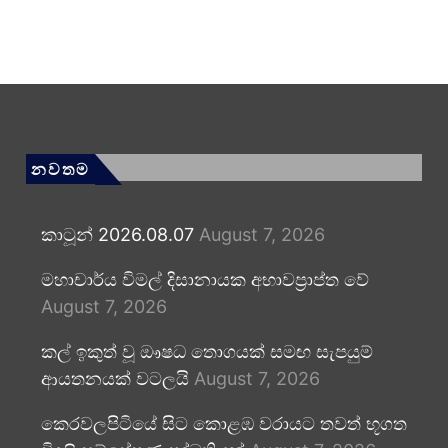
නවතම
කාටූන් 2026.08.07
August 7, 2026
මහාචාර්ය විමල් දිසානායක අභාවප්‍රාප්ත වේ
August 7, 2026
කල් ඉකුත් වූ ඖෂධ තොගයක් සමඟ සැපයුම්
ආයතනයක් වටලයි
August 7, 2026
කෙරවලපිටියේ සිට කොළඹ වරායට තවත් භූගත