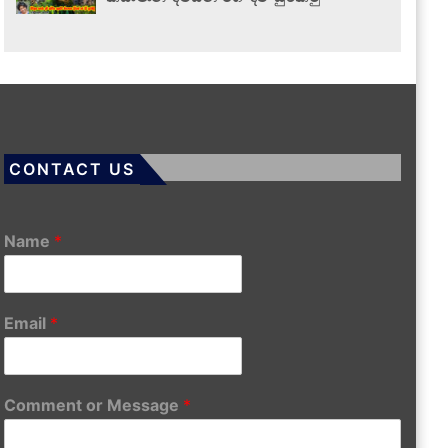
CONTACT US
Name
*
Email
*
Comment or Message
*