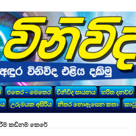
්
එතෙර - මෙතෙර
විනිවිද සායනය
හරිත දනව්ව
කය
උරුමයක අසිරිය
නිතර නොඇසෙන කතා
කාටූ
ිරීම් කඩිනම් කෙරේ