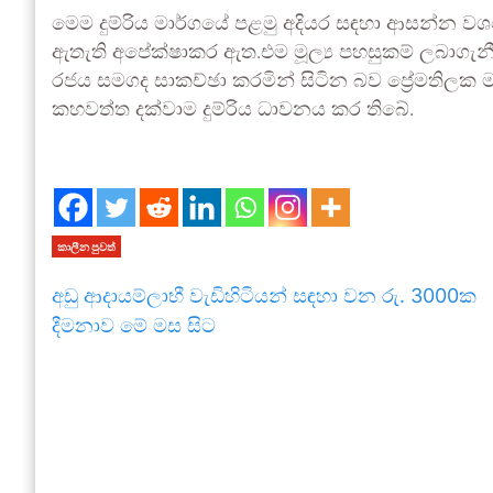
මෙම දුම්රිය මාර්ගයේ පළමු අදියර සඳහා ආසන්න ව
ඇතැති අපේක්ෂාකර ඇත.එම මූල්‍ය පහසුකම් ලබාගැනී
රජය සමගද සාකච්ඡා කරමින් සිටින බව ප්‍රේමතිලක
කහවත්ත දක්වාම දුම්රිය ධාවනය කර තිබේ.
කාලීන පුවත්
අඩු ආදායම්ලාභී වැඩිහිටියන් සඳහා වන රු. 3000ක
දීමනාව මේ මස සිට