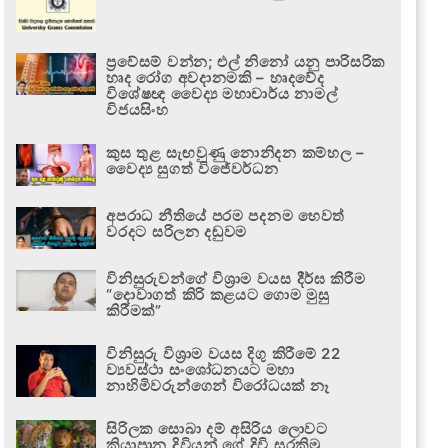
ප්‍රවේසම් වන්න; එල් නිනෝ යනු පාරිසරික
හෘද රෝග අවදානමකි – හෘදවේද
විශේෂඥ වෛද්‍ය මහාචාර්ය නාමල්
විජයසිංහ
කුස තුළ සැඟවුණු නොනිදන කම්හල –
වෛද්‍ය සුගත් විජේවර්ධන
අපරාධ නීතියේ පරම පදනම හෙවත්
වරදට සරිලන දඬුවම
විනිසුරුවන්ගේ විශ්‍රාම වයස දීර්ඝ කිරීම
“දොවාගත් කිරි කළයට ගොම මුසු
කිරීමක්”
විනිසුරු විශ්‍රාම වයස දිගු කිරීමේ 22
ව්‍යවස්ථා සංශෝධනයට මහා
නාහිමිවරුන්ගෙන් විරෝධයක් නෑ
සිරිලක සොබා දම් අසිරිය ලොවට
කියාපාන දිවියන් ගේ දිවි සුරකිමු