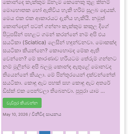
කොන්දෙ කැක්කුම ඕනෑම කෙනෙකු තුළ කිනම්
මොහොතක හෝ ඇතිවිය හැකි හරිම සුලබ දෙයක්.
මෙය එක එක ආකාරයට දැනිය හැකියි. නමුත්
කොන්දෙන් පටන් ගන්නා කැක්කුම කකුල දිගේ
පිටුපසින් පහළට ගමන් කරන්නේ නම් අපි එය
සයටිකා (Sciatica) ලෙසින් හඳුන්වනවා. මොකක්ද
සයටිකා කියන්නෙ? කොහොමද මේක ඇති
වෙන්නෙ? මේ කාරණාව හරියටම තේරුම් ගන්නට
නම් මුලින්ම අපි බලමු කොන්ද ඇතුළේ මොනවද
තියෙන්නේ කියලා. මේ පින්තූරයෙන් දක්වන්නේත්
සයටිකා. කොඳු ඇට පහක් සහ කොඳු ඇට අතරේ
ඩිස්ක් එක පෙන්වලා තිබෙනවා. පුපුරා යාම …
වැඩිපුර කියවන්න
විනිවිද සායනය
May 10, 2026
/