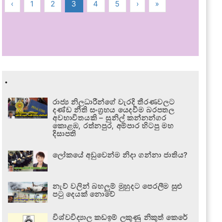
‹
1
2
3
4
5
›
»
.
රාජ්‍ය නිලධාරීන්ගේ වැරදි තීරණවලට
දණ්ඩ නීති සංග්‍රහය යෙදවීම බරපතල
අවභාවිතයකි – සුනිල් කන්නන්ගර
කොළඹ, රත්නපුර, අම්පාර හිටපු මහ
දිසාපති
ලෝකයේ අඩුවෙන්ම නිදා ගන්නා ජාතිය?
නැව් වලින් බහලුම් මුහුදට පෙරලීම සුළු
පටු දෙයක් නොවේ
විශ්වවිද්‍යාල කඩඉම් ලකුණු නිකුත් කෙරේ