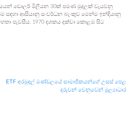
ශයෙන් ඩොලර් මිලියන 30ක් පමණ මුදලක් වැයවනු
ම සඳහා ආසියානු සංවර්ධන බැංකුව මෙන්ම ඉන්දියානු
 මහතා පැවසීය. 1970 දශකය දක්වා කොළඹ සිට
ETF අරමුදල් මණ්ඩලයේ සාමාජිකයන්ගේ උසස් පෙළ
දරුවන් වෙනුවෙන් මූල්‍යාධාර