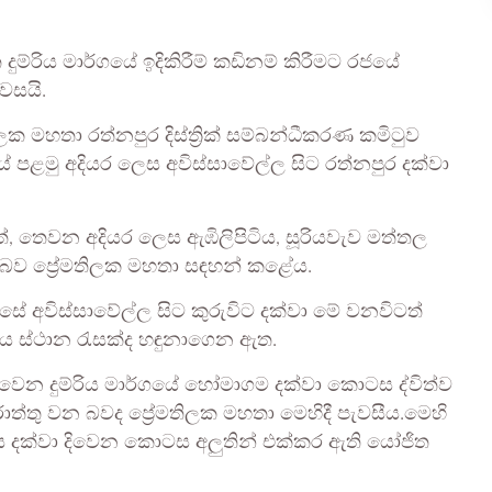
ුම්රිය මාර්ගයේ ඉදිකිරීම් කඩිනම් කිරීමට රජයේ
වසයි.
මතිලක මහතා රත්නපුර දිස්ත්‍රික් සම්බන්ධීකරණ කමිටුව
පළමු අදියර ලෙස අවිස්සාවේල්ල සිට රත්නපුර දක්වා
, තෙවන අදියර ලෙස ඇඹිලිපිටිය, සූරියවැව මත්තල
 බව ප්‍රේමතිලක මහතා සඳහන් කළේය.
සේ අවිස්සාවේල්ල සිට කුරුවිට දක්වා මේ වනවිටත්
්රිය ස්ථාන රැසක්ද හඳුනාගෙන ඇත.
වෙන දුම්රිය මාර්ගයේ හෝමාගම දක්වා කොටස ද්විත්ව
ත්තු වන බවද ප්‍රේමතිලක මහතා මෙහිදී පැවසීය.මෙහි
 දක්වා දිවෙන කොටස අලුතින් එක්කර ඇති යෝජිත