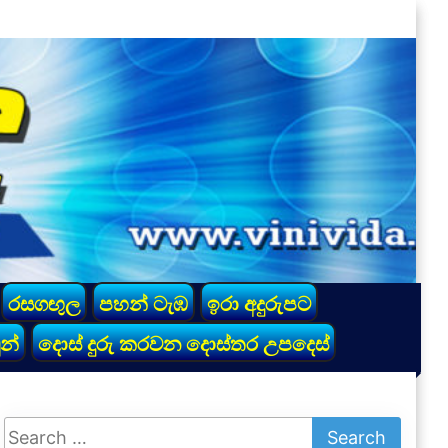
රසගඟුල
පහන් ටැඹ
ඉරා අදුරුපට
න්
දොස් දුරු කරවන දොස්තර උපදෙස්