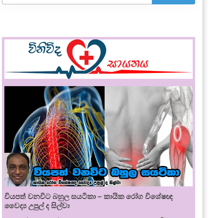
වියපත් වනවිට බහුල සයටිකා – කායික රෝග විශේෂඥ
වෛද්‍ය උපුල් ද සිල්වා