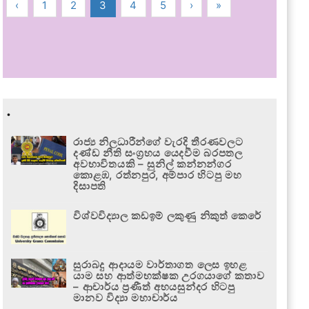
‹
1
2
3
4
5
›
»
.
රාජ්‍ය නිලධාරීන්ගේ වැරදි තීරණවලට
දණ්ඩ නීති සංග්‍රහය යෙදවීම බරපතල
අවභාවිතයකි – සුනිල් කන්නන්ගර
කොළඹ, රත්නපුර, අම්පාර හිටපු මහ
දිසාපති
විශ්වවිද්‍යාල කඩඉම් ලකුණු නිකුත් කෙරේ
සුරාබදු ආදායම වාර්තාගත ලෙස ඉහළ
යාම සහ ආත්මභක්ෂක උරගයාගේ කතාව
– ආචාර්ය ප්‍රණීත් අභයසුන්දර හිටපු
මානව විද්‍යා මහාචාර්ය