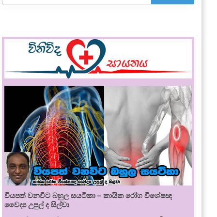
වියපත් වනවිට බහුල සයටිකා – කායික රෝග විශේෂඥ
වෛද්‍ය උපුල් ද සිල්වා