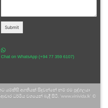
Submit
Chat on WhatsApp (+94 77 359 6107)
 යම්කිසි අගතියක් සිදුවන්නේ නම් එම පුද්ගලයා
ාර ධර්මීය වශයෙන් බැඳී සිටී. 'www.vinivida.lk' ©