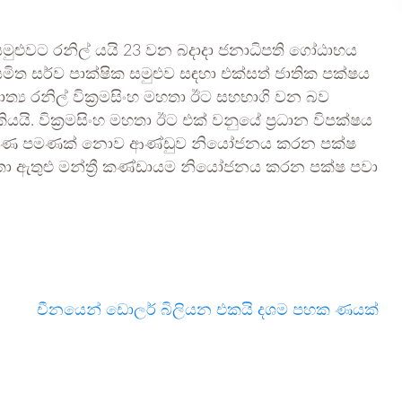
ුළුවට රනිල් යයි 23 වන බදාදා ජනාධිපති ගෝඨාභය
මිත සර්ව පාක්ෂික සමුළුව සඳහා එක්සත් ජාතික පක්ෂය
්‍ය රනිල් වික්‍රමසිංහ මහතා ඊට සහභාගි වන බව
ි. වික්‍රමසිංහ මහතා ඊට එක් වනුයේ ප්‍රධාන විපක්ෂය
රමුණ පමණක් නොව ආණ්ඩුව නියෝජනය කරන පක්ෂ
තා ඇතුළු මන්ත්‍රී කණ්ඩායම නියෝජනය කරන පක්ෂ පවා
චීනයෙන් ඩොලර් බිලියන එකයි දශම පහක ණයක්