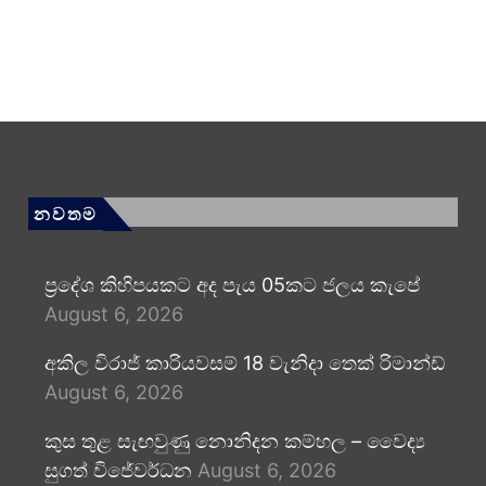
නවතම
ප්‍රදේශ කිහිපයකට අද පැය 05කට ජලය කැපේ
August 6, 2026
අකිල විරාජ් කාරියවසම් 18 වැනිදා තෙක් රිමාන්ඩ්
August 6, 2026
කුස තුළ සැඟවුණු නොනිදන කම්හල – වෛද්‍ය
සුගත් විජේවර්ධන
August 6, 2026