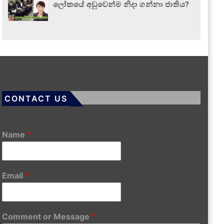
ලෝකයේ අඩුවෙන්ම නිදා ගන්නා ජාතිය?
CONTACT US
Name
*
Email
*
Comment or Message
*