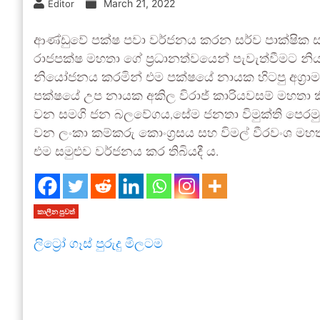
March 21, 2022
Editor
ආණ්ඩුවේ පක්ෂ පවා වර්ජනය කරන සර්ව පාක්ෂික සම
රාජපක්ෂ මහතා ගේ ප්‍රධානත්වයෙන් පැවැත්වීමට නිය
නියෝජනය කරමින් එම පක්ෂයේ නායක හිටපු අග්‍රාමාත
පක්ෂයේ උප නායක අකිල විරාජ් කාරියවසම් මහතා කියය
වන සමගි ජන බලවේගය,සේම ජනතා විමුක්ති පෙ
වන ලංකා කම්කරු කොංග්‍රසය සහ විමල් වීරවංශ මහ
එම සමුළුව වර්ජනය කර තිබියදී ය.
කාලීන පුවත්
ලිට්‍රෝ ගෑස් පුරුදු මිලටම