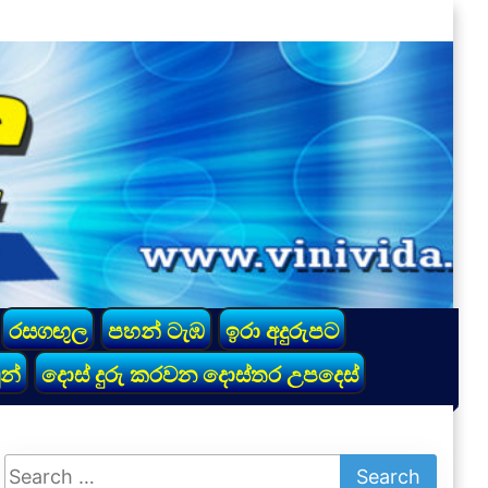
රසගඟුල
පහන් ටැඹ
ඉරා අදුරුපට
න්
දොස් දුරු කරවන දොස්තර උපදෙස්