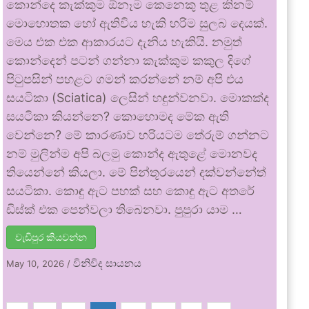
කොන්දෙ කැක්කුම ඕනෑම කෙනෙකු තුළ කිනම්
මොහොතක හෝ ඇතිවිය හැකි හරිම සුලබ දෙයක්.
මෙය එක එක ආකාරයට දැනිය හැකියි. නමුත්
කොන්දෙන් පටන් ගන්නා කැක්කුම කකුල දිගේ
පිටුපසින් පහළට ගමන් කරන්නේ නම් අපි එය
සයටිකා (Sciatica) ලෙසින් හඳුන්වනවා. මොකක්ද
සයටිකා කියන්නෙ? කොහොමද මේක ඇති
වෙන්නෙ? මේ කාරණාව හරියටම තේරුම් ගන්නට
නම් මුලින්ම අපි බලමු කොන්ද ඇතුළේ මොනවද
තියෙන්නේ කියලා. මේ පින්තූරයෙන් දක්වන්නේත්
සයටිකා. කොඳු ඇට පහක් සහ කොඳු ඇට අතරේ
ඩිස්ක් එක පෙන්වලා තිබෙනවා. පුපුරා යාම …
වැඩිපුර කියවන්න
විනිවිද සායනය
May 10, 2026
/