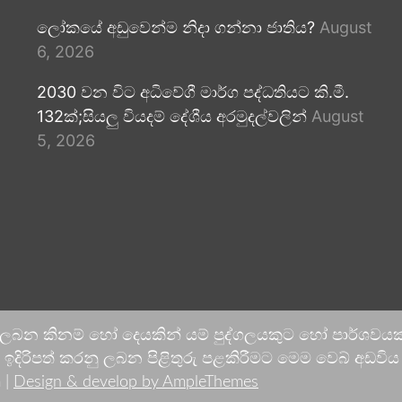
ලෝකයේ අඩුවෙන්ම නිදා ගන්නා ජාතිය?
August
6, 2026
2030 වන විට අධිවේගී මාර්ග පද්ධතියට කි.මී.
132ක්;සියලු වියදම් දේශීය අරමුදල්වලින්
August
5, 2026
 ලබන කිනම් හෝ දෙයකින් යම් පුද්ගලයකුට හෝ පාර්ශවයකට
දිරිපත් කරනු ලබන පිළිතුරු පළකිරීමට මෙම වෙබ් අඩවිය ආච
 |
Design & develop by AmpleThemes