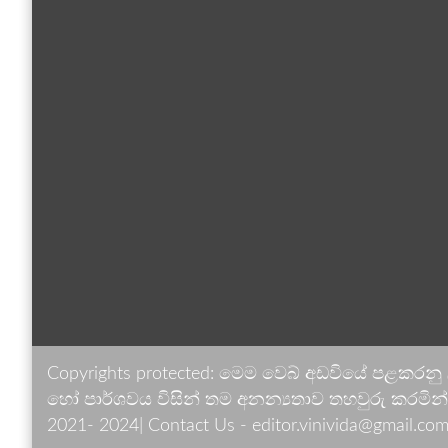
Copyrights protected: මෙම වෙබ් අඩවියේ පළකරනු
හෝ පාර්ශවය විසින් තම අනන්‍යතාව තහවුරු කරමින් ඉ
2021- 2024| Contact Us - editor.vinivida@gmail.com