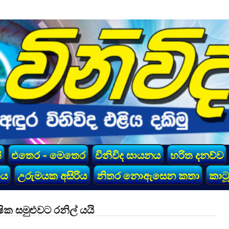
්
එතෙර - මෙතෙර
විනිවිද සායනය
හරිත දනව්ව
කය
උරුමයක අසිරිය
නිතර නොඇසෙන කතා
කාටූ
ක සමුළුවට රනිල් යයි