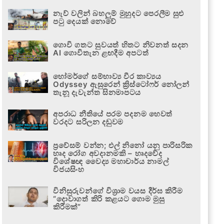
නැව් වලින් බහලුම් මුහුදට පෙරලීම සුළු
පටු දෙයක් නොවේ
ගොවි ගතට සුවයත් හිතට නිවනත් සදන
AI ගොවිතැන ළඟදීම අපටත්
හෝමර්ගේ සම්භාව්‍ය වීර කාව්‍යය
Odyssey ඇසුරෙන් ක්‍රිස්ටෝෆර් නෝලන්
තැනූ දැවැන්ත සිනමාපටය
අපරාධ නීතියේ පරම පදනම හෙවත්
වරදට සරිලන දඬුවම
ප්‍රවේසම් වන්න; එල් නිනෝ යනු පාරිසරික
හෘද රෝග අවදානමකි – හෘදවේද
විශේෂඥ වෛද්‍ය මහාචාර්ය නාමල්
විජයසිංහ
විනිසුරුවන්ගේ විශ්‍රාම වයස දීර්ඝ කිරීම
“දොවාගත් කිරි කළයට ගොම මුසු
කිරීමක්”