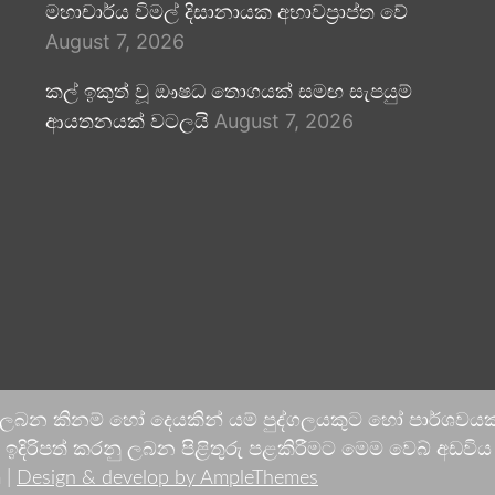
මහාචාර්ය විමල් දිසානායක අභාවප්‍රාප්ත වේ
August 7, 2026
කල් ඉකුත් වූ ඖෂධ තොගයක් සමඟ සැපයුම්
ආයතනයක් වටලයි
August 7, 2026
 ලබන කිනම් හෝ දෙයකින් යම් පුද්ගලයකුට හෝ පාර්ශවයකට
දිරිපත් කරනු ලබන පිළිතුරු පළකිරීමට මෙම වෙබ් අඩවිය ආච
 |
Design & develop by AmpleThemes