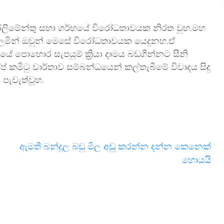
පාර්ලිමේන්තු සභා ගර්භයේ විරෝධතාවයක නිරත වුහ.මහ
මින් ඔවුන් මෙසේ විරෝධතාවයක යෙදුනහ.ඒ
ජයේ පොහොර සැපයුම් ක්‍රියා දාමය බඩගින්නට සීනි
 කමිටු වාර්තාව සම්බන්ධයෙන් කල්තැබීමේ විවාදය සිදු
පැවැත්වූහ.
ඇමති බන්දුල බඩු මිල අඩු කරන්න දන්න කෙනෙක්
හොයයි