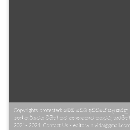
Copyrights protected: මෙම වෙබ් අඩවියේ පළකරනු
හෝ පාර්ශවය විසින් තම අනන්‍යතාව තහවුරු කරමින් ඉ
2021- 2024| Contact Us - editor.vinivida@gmail.com