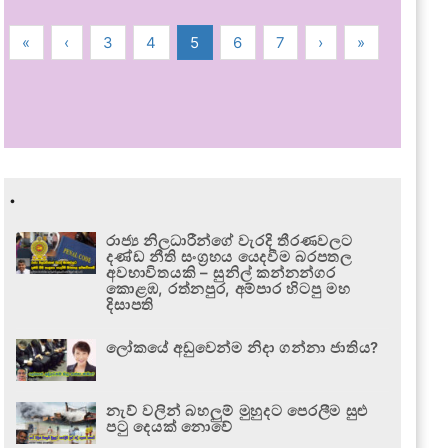
«
‹
3
4
5
6
7
›
»
.
රාජ්‍ය නිලධාරීන්ගේ වැරදි තීරණවලට
දණ්ඩ නීති සංග්‍රහය යෙදවීම බරපතල
අවභාවිතයකි – සුනිල් කන්නන්ගර
කොළඹ, රත්නපුර, අම්පාර හිටපු මහ
දිසාපති
ලෝකයේ අඩුවෙන්ම නිදා ගන්නා ජාතිය?
නැව් වලින් බහලුම් මුහුදට පෙරලීම සුළු
පටු දෙයක් නොවේ