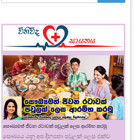
සෞඛ්‍යමත් ජීවන රටාවක් පවුලක් ලෙස ආරම්භ කරමු
සෞඛ්‍යය යනු අප දිනපතා පවුලක් ලෙස එක්ව