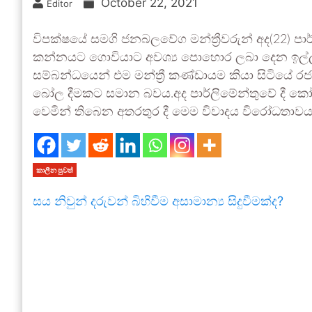
October 22, 2021
Editor
විපක්ෂයේ සමගි ජනබලවේග මන්ත්‍රීවරුන් අද(22) 
කන්නයට ගොවියාට අවශ්‍ය පොහොර ලබා දෙන ඉල්ල
සම්බන්ධයෙන් එම මන්ත්‍රී කණ්ඩායම කියා සිටියේ ර
බෝල දීමකට සමාන බවය.අද පාර්ලිමේන්තුවේ දී කෝප්
වෙමින් තිබෙන අතරතුර දී මෙම විවාදය විරෝධතාවය 
කාලීන පුවත්
සය නිවුන් දරුවන් බිහිවීම අසාමාන්‍ය සිදුවීමක්ද?