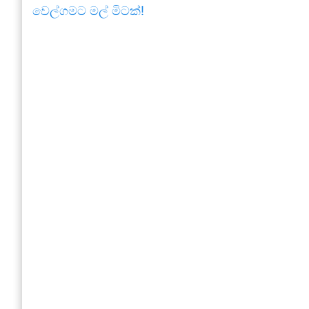
වෙල්ගමට මල් මිටක්!