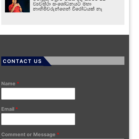
ව්‍යවස්ථා සංශෝධනයට මහා
නාහිමිවරුන්ගෙන් විරෝධයක් නෑ
CONTACT US
Name
*
Email
*
Comment or Message
*