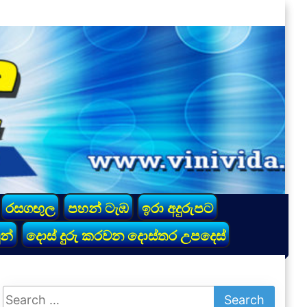
රසගඟුල
පහන් ටැඹ
ඉරා අදුරුපට
න්
දොස් දුරු කරවන දොස්තර උපදෙස්