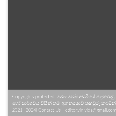
Copyrights protected: මෙම වෙබ් අඩවියේ පළකරනු
හෝ පාර්ශවය විසින් තම අනන්‍යතාව තහවුරු කරමින් ඉ
2021- 2024| Contact Us - editor.vinivida@gmail.com