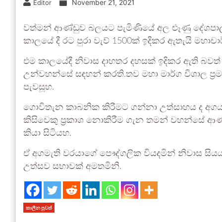
November 21, 2021
Editor
වත්මන් ආණ්ඩුව බලයට පැමිණියේ අල ළුෑණු දේශ
කාලයේ දී රට පුරා වැව් 1500ක් ඉදිකර ඇතැයි මහාචා
එම කාලයේදී නිවාස දාහතර දහසක් ඉදිකර ඇති බවත් 
උන්වහන්සේ සඳහන් කරති.තව මහා මාර්ග විශාල ප‍්‍
පැවසූහ.
ගොවිතැන කාබනික කිරීමට ගන්නා උත්සාහය ද අගය ක
කිසිවෙකු ප්‍රකාශ නොකිරීම ගැන තමන් වහන්සේ 
කියා සිටියහ.
ඒ අගමැති වරයාගේ පෞද්ගලික වියදමින් නිවාස සිය
උත්සව සභාවක් අමතමිනි.
කාලීන පුවත්