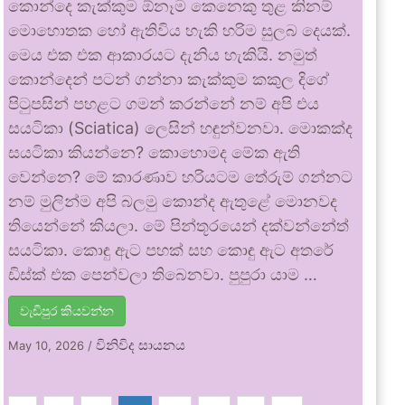
කොන්දෙ කැක්කුම ඕනෑම කෙනෙකු තුළ කිනම්
මොහොතක හෝ ඇතිවිය හැකි හරිම සුලබ දෙයක්.
මෙය එක එක ආකාරයට දැනිය හැකියි. නමුත්
කොන්දෙන් පටන් ගන්නා කැක්කුම කකුල දිගේ
පිටුපසින් පහළට ගමන් කරන්නේ නම් අපි එය
සයටිකා (Sciatica) ලෙසින් හඳුන්වනවා. මොකක්ද
සයටිකා කියන්නෙ? කොහොමද මේක ඇති
වෙන්නෙ? මේ කාරණාව හරියටම තේරුම් ගන්නට
නම් මුලින්ම අපි බලමු කොන්ද ඇතුළේ මොනවද
තියෙන්නේ කියලා. මේ පින්තූරයෙන් දක්වන්නේත්
සයටිකා. කොඳු ඇට පහක් සහ කොඳු ඇට අතරේ
ඩිස්ක් එක පෙන්වලා තිබෙනවා. පුපුරා යාම …
වැඩිපුර කියවන්න
විනිවිද සායනය
May 10, 2026
/