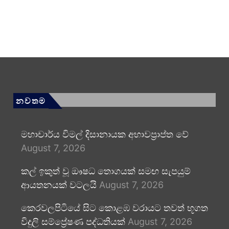
නවතම
මහාචාර්ය විමල් දිසානායක අභාවප්‍රාප්ත වේ
August 7, 2026
කල් ඉකුත් වූ ඖෂධ තොගයක් සමඟ සැපයුම්
ආයතනයක් වටලයි
August 7, 2026
කෙරවලපිටියේ සිට කොළඹ වරායට තවත් භූගත
විදුලි සම්ප්‍රේෂණ පද්ධතියක්
August 7, 2026