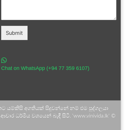
Submit
Chat on WhatsApp (+94 77 359 6107)
 යම්කිසි අගතියක් සිදුවන්නේ නම් එම පුද්ගලයා
ාර ධර්මීය වශයෙන් බැඳී සිටී. 'www.vinivida.lk' ©