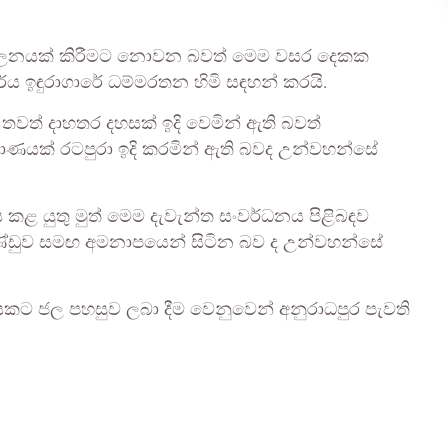
පාලනයක් කිරීමට නොවන බවත් මෙම වසර දෙකක
ර්ය ඉඳුරාගාරේ ධම්මරතන හිමි සඳහන් කරයි.
තවත් දාහතර දහසක් ඉදි වෙමින් ඇති බවත්
රමාණයක් රටපුරා ඉදි කරමින් ඇති බවද උන්වහන්සේ
ළ යුතු මුත් මෙම දැවැන්ත සංවර්ධනය පිළිබඳව
ආණ්ඩුව සමඟ අමනාපයෙන් සිටින බව ද උන්වහන්සේ
යකට ජල පහසුව ලබා දීම වෙනුවෙන් අනුරාධපුර පැවති