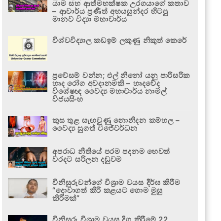
යාම සහ ආත්මභක්ෂක උරගයාගේ කතාව
– ආචාර්ය ප්‍රණීත් අභයසුන්දර හිටපු
මානව විද්‍යා මහාචාර්ය
විශ්වවිද්‍යාල කඩඉම් ලකුණු නිකුත් කෙරේ
ප්‍රවේසම් වන්න; එල් නිනෝ යනු පාරිසරික
හෘද රෝග අවදානමකි – හෘදවේද
විශේෂඥ වෛද්‍ය මහාචාර්ය නාමල්
විජයසිංහ
කුස තුළ සැඟවුණු නොනිදන කම්හල –
වෛද්‍ය සුගත් විජේවර්ධන
අපරාධ නීතියේ පරම පදනම හෙවත්
වරදට සරිලන දඬුවම
විනිසුරුවන්ගේ විශ්‍රාම වයස දීර්ඝ කිරීම
“දොවාගත් කිරි කළයට ගොම මුසු
කිරීමක්”
විනිසුරු විශ්‍රාම වයස දිගු කිරීමේ 22