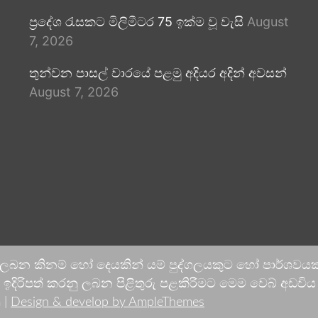
ප්‍රදේශ රැසකට මිලිමීටර 75 ඉක්ම වූ වැසි
August
7, 2026
තුන්වන පාසල් වාරයේ පළමු අදියර අදින් අවසන්
August 7, 2026
 ලබන කිනම් හෝ දෙයකින් යම් පුද්ගලයකුට හෝ පාර්ශවයකට
දිරිපත් කරනු ලබන පිළිතුරු පළකිරීමට මෙම වෙබ් අඩවිය ආච
 |
Design & develop by AmpleThemes