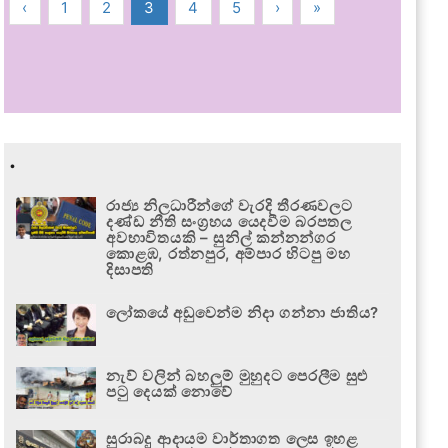
‹
1
2
3
4
5
›
»
.
රාජ්‍ය නිලධාරීන්ගේ වැරදි තීරණවලට
දණ්ඩ නීති සංග්‍රහය යෙදවීම බරපතල
අවභාවිතයකි – සුනිල් කන්නන්ගර
කොළඹ, රත්නපුර, අම්පාර හිටපු මහ
දිසාපති
ලෝකයේ අඩුවෙන්ම නිදා ගන්නා ජාතිය?
නැව් වලින් බහලුම් මුහුදට පෙරලීම සුළු
පටු දෙයක් නොවේ
සුරාබදු ආදායම වාර්තාගත ලෙස ඉහළ