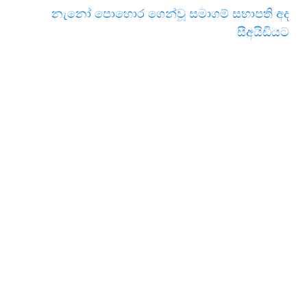
නැනෝ පොහොර ගෙන්වූ සමාගම් සභාපති අද
සීඅයිඩියට