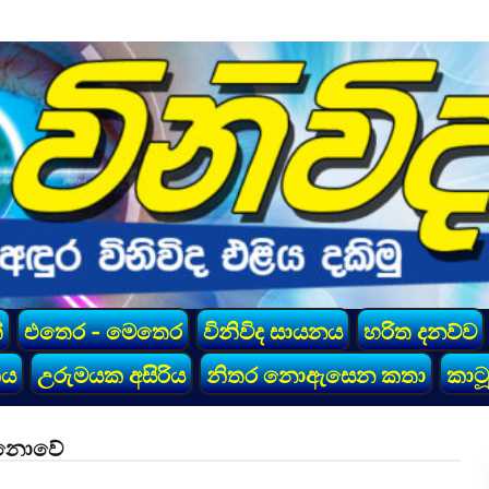
්
එතෙර - මෙතෙර
විනිවිද සායනය
හරිත දනව්ව
කය
උරුමයක අසිරිය
නිතර නොඇසෙන කතා
කාටූ
 නොවේ