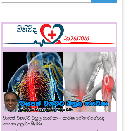
වියපත් වනවිට බහුල සයටිකා – කායික රෝග විශේෂඥ
වෛද්‍ය උපුල් ද සිල්වා