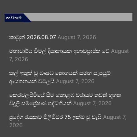
නවතම
කාටූන් 2026.08.07
August 7, 2026
මහාචාර්ය විමල් දිසානායක අභාවප්‍රාප්ත වේ
August
7, 2026
කල් ඉකුත් වූ ඖෂධ තොගයක් සමඟ සැපයුම්
ආයතනයක් වටලයි
August 7, 2026
කෙරවලපිටියේ සිට කොළඹ වරායට තවත් භූගත
විදුලි සම්ප්‍රේෂණ පද්ධතියක්
August 7, 2026
ප්‍රදේශ රැසකට මිලිමීටර 75 ඉක්ම වූ වැසි
August 7,
2026