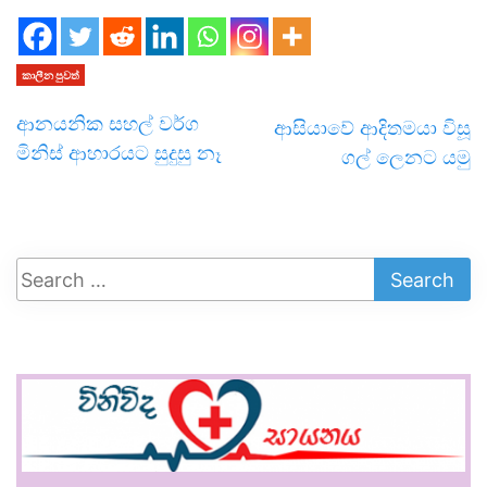
කාලීන පුවත්
ආනයනික සහල් වර්ග
ආසියාවේ ආදිතමයා විසූ
මිනිස් ආහාරයට සුදුසු නෑ
ගල් ලෙනට යමු