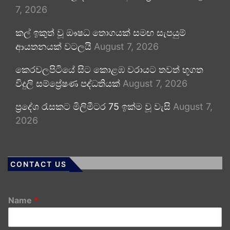
7, 2026
කල් ඉකුත් වූ ඖෂධ තොගයක් සමඟ සැපයුම්
ආයතනයක් වටලයි
August 7, 2026
කෙරවලපිටියේ සිට කොළඹ වරායට තවත් භූගත
විදුලි සම්ප්‍රේෂණ පද්ධතියක්
August 7, 2026
ප්‍රදේශ රැසකට මිලිමීටර 75 ඉක්ම වූ වැසි
August 7,
2026
CONTACT US
Name
*