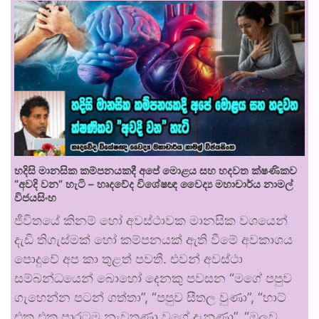
හදිසි මානසික කම්පනයකදී අපේ මොළය සහ හදවත ක්ෂණිකව
“අවදි වන” හැටි – හෘදවේද විශේෂඥ වෛද්‍ය මහාචාර්ය නාමල්
විජයසිංහ
ජීවිතයේ කිනම් හෝ අවස්ථාවක මානසික වශයෙන්
දැඩි තිගැස්මක් හෝ කම්පනයක් ඇති වීමේ අවකාශය
පොදුවේ අප කා තුළත් පවතී. එවන් අවස්ථා
සම්බන්ධයෙන් බොහෝ දෙනකු පවසන “මගේ පපුව
ගැහෙන්න පටන් ගත්තා”, “පපුව සීතල වුණා”, “හාට්
එක එක පාරටම නැවතුණා වගේ දැනුණා”, “ඔලුව