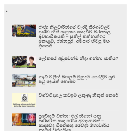
.
රාජ්‍ය නිලධාරීන්ගේ වැරදි තීරණවලට
දණ්ඩ නීති සංග්‍රහය යෙදවීම බරපතල
අවභාවිතයකි – සුනිල් කන්නන්ගර
කොළඹ, රත්නපුර, අම්පාර හිටපු මහ
දිසාපති
ලෝකයේ අඩුවෙන්ම නිදා ගන්නා ජාතිය?
නැව් වලින් බහලුම් මුහුදට පෙරලීම සුළු
පටු දෙයක් නොවේ
විශ්වවිද්‍යාල කඩඉම් ලකුණු නිකුත් කෙරේ
ප්‍රවේසම් වන්න; එල් නිනෝ යනු
පාරිසරික හෘද රෝග අවදානමකි –
හෘදවේද විශේෂඥ වෛද්‍ය මහාචාර්ය
නාමල් විජයසිංහ