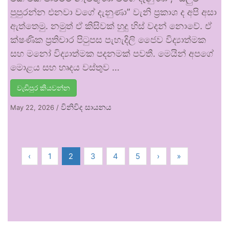
පුපුරන්න එනවා වගේ දැනුණා” වැනි ප්‍රකාශ ද අපි අසා
ඇත්තෙමු. නමුත් ඒ කිසිවක් හුදු හිස් වදන් නොවේ. ඒ
ක්ෂණික ප්‍රතිචාර පිටුපස පැහැදිලි ජෛව විද්‍යාත්මක
සහ මනෝ විද්‍යාත්මක පදනමක් පවතී. මෙයින් අපගේ
මොළය සහ හෘදය වස්තුව …
වැඩිපුර කියවන්න
විනිවිද සායනය
May 22, 2026
/
‹
1
2
3
4
5
›
»