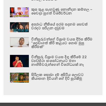
කුස තුළ සැඟවුණු නොනිදන කම්හල –
වෛද්‍ය සුගත් විජේවර්ධන
අපරාධ නීතියේ පරම පදනම හෙවත්
වරදට සරිලන දඬුවම
විනිසුරුවන්ගේ විශ්‍රාම වයස දීර්ඝ කිරීම
“දොවාගත් කිරි කළයට ගොම මුසු
කිරීමක්”
විනිසුරු විශ්‍රාම වයස දිගු කිරීමේ 22
ව්‍යවස්ථා සංශෝධනයට මහා
නාහිමිවරුන්ගෙන් විරෝධයක් නෑ
සිරිලක සොබා දම් අසිරිය ලොවට
කියාපාන දිවියන් ගේ දිවි සුරකිමු