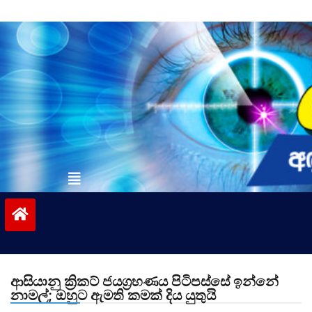
Skip
to
content
vinivida.lk
ආසියානු ක්‍රිකට් ජයග්‍රහණය පිටිපස්සේ ඉන්නේ
නාමල්; ඔහුට ඇමති කමක් දිය යුතුයි