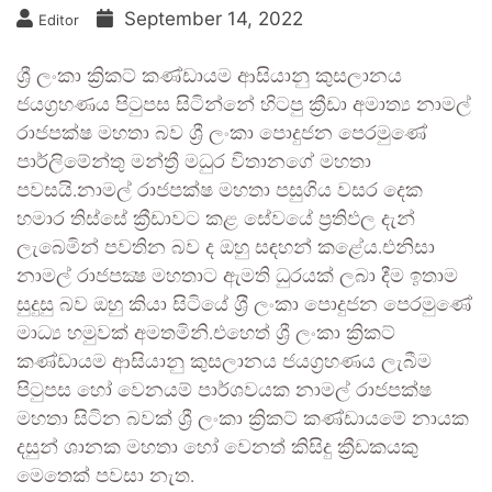
September 14, 2022
Editor
ශ්‍රී ලංකා ක්‍රිකට් කණ්ඩායම ආසියානු කුසලානය
ජයග්‍රහණය පිටුපස සිටින්නේ හිටපු ක්‍රීඩා අමාත්‍ය නාමල්
රාජපක්ෂ මහතා බව ශ්‍රී ලංකා පොදුජන පෙරමුණේ
පාර්ලිමේන්තු මන්ත්‍රී මධුර විතානගේ මහතා
පවසයි.නාමල් රාජපක්ෂ මහතා පසුගිය වසර දෙක
හමාර තිස්සේ ක්‍රීඩාවට කළ සේවයේ ප්‍රතිඵල දැන්
ලැබෙමින් පවතින බව ද ඔහු සඳහන් කළේය.එනිසා
නාමල් රාජපක්‍ෂ මහතාට ඇමති ධුරයක් ලබා දීම ඉතාම
සුදුසු බව ඔහු කියා සිටියේ ශ‍්‍රී ලංකා පොදුජන පෙරමුණේ
මාධ්‍ය හමුවක් අමතමිනි.එහෙත් ශ්‍රී ලංකා ක්‍රිකට්
කණ්ඩායම ආසියානු කුසලානය ජයග්‍රහණය ලැබීම
පිටුපස හෝ වෙනයම් පාර්ශවයක නාමල් රාජපක්ෂ
මහතා සිටින බවක් ශ්‍රී ලංකා ක්‍රිකට් කණ්ඩායමේ නායක
දසුන් ශානක මහතා හෝ වෙනත් කිසිදු ක්‍රීඩකයකු
මෙතෙක් පවසා නැත.