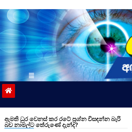
Skip
to
content
vinivida.lk
ඇමති ධුර වෙනස් කර රටේ ප්‍රශ්න විසඳන්න බැරි
බව නාමල්ට තේරුණේ දැන්ද?