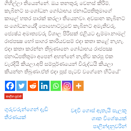
ගිහිල්ලා තියෙන්නේ. ඔය තනතුරු වෙනස් කිරීම්,
කැබිනට් සංශෝධන ගෝඨාභය ජනාධිපතිතුමාගේ
කාලේ හතර පාරක් කරලා තියෙනවා. අවසාන කැබිනට්
සංශෝධනයේදී පොහොට්ටුවේ කැබිනට් අමැතිවරු,
ජ්‍යෙෂ්ඨ අමාත්‍යවරු විශාල පිරිසක් එළියට දැම්මා.නාමල්
රාජපක්‍ෂ හෝ සාගර කාරියවසම් එදා කතා කළේ නැහැ.
එදා කතා කරන්න තිබුණානෙ ගෝඨාභය රාජපක්‍ෂ
ජනාධිපතිතුමා අපෙන් අහන්නේ නැතිව කරපු එක
වැරදියි කියලා.අපි සම්පූර්ණයෙන් විරුද්ධයි කියලා
කියන්න තිබුණා.ඒත් එදා පූස් පැටව් වගේනෙ හිටියේ”
කාලීන පුවත්
ගුරුවරුන්ගෙන් දැඩි
වඳවී ගොස් ඇතැයි සැලකූ
තීරණයක්
ශාක විශේෂයක්
පාලින්දනුවරින්