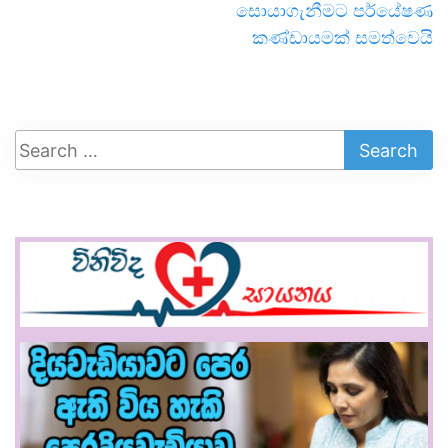
සොයාගැනීමට පර්යේෂණ
කණ්ඩායමක් සමත්වෙයි