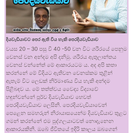
දියවැඩියාවට පෙර ඇති විය හැකි පෙරදියවැඩියාව
වයස 20 – 30 පසු වී 40 -50 වන විට ශරීරයේ පෙනුම
වෙනස් වන අන්දම අපි දනිමු. ශරීරය ඇතුලාන්තය
වෙනස් වන්නේත් මේ ආකාරයටම ය. අද අපි කතා
කරන්නේ මේ විදියට ඇතිවන වෙනස්කම තුළින්
ඇතැම් විට ලෙඩක් නිර්මාණය විය හැකි අන්දම
පිළිබඳව ය. මේ තත්ත්වය වෛද්‍ය විද්‍යාවේ
හඳුන්වන්නේ පූර්ව දියවැඩියාව හෙවත්
පෙරදියවැඩියාව ලෙසිනි. පෙරදියවැඩියාවෙන්
පෙළෙන සමහරුන් නිරායාසයෙන්ම දියවැඩියාව තුළට
ගමන් කරන්නේ එම පුද්ගලයාටවත් නොදැනෙන
ආකාරයකිනි. ඔබේ ජීවිතයේ ඉදිරි කාලය ඔබගෙන්