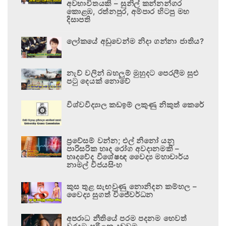
අවභාවිතයකි – සුනිල් කන්නන්ගර
කොළඹ, රත්නපුර, අම්පාර හිටපු මහ
දිසාපති
ලෝකයේ අඩුවෙන්ම නිදා ගන්නා ජාතිය?
නැව් වලින් බහලුම් මුහුදට පෙරලීම සුළු
පටු දෙයක් නොවේ
විශ්වවිද්‍යාල කඩඉම් ලකුණු නිකුත් කෙරේ
ප්‍රවේසම් වන්න; එල් නිනෝ යනු
පාරිසරික හෘද රෝග අවදානමකි –
හෘදවේද විශේෂඥ වෛද්‍ය මහාචාර්ය
නාමල් විජයසිංහ
කුස තුළ සැඟවුණු නොනිදන කම්හල –
වෛද්‍ය සුගත් විජේවර්ධන
අපරාධ නීතියේ පරම පදනම හෙවත්