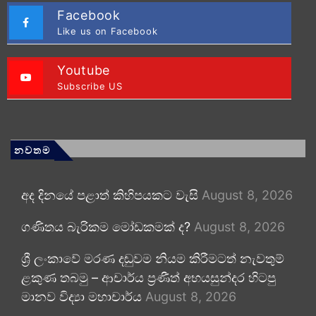
Facebook
Like us on Facebook
Youtube
Subscribe US
නවතම
අද දිනයේ පළාත් කිහිපයකට වැසි
August 8, 2026
ගණිතය බැරිකම මෝඩකමක් ද?
August 8, 2026
ශ්‍රී ලංකාවේ මරණ දඬුවම නියම කිරීමටත් නැවතුම්
ළකුණ තබමු – ආචාර්ය ප්‍රණීත් අභයසුන්දර හිටපු
මානව විද්‍යා මහාචාර්ය
August 8, 2026