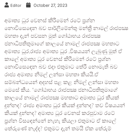
October 27, 2023
Editor
අමාත්‍ය ධුර වෙනස් කිරීමෙන් රටේ ප්‍රශ්න
නොවිසෙඳෙන බව පාර්ලිමේන්තු මන්ත්‍රී නාමල් රාජපක්‍ෂ
මහතා දැන් පවසන මුත් ගෝඨාභය රාජපක්‍ෂ
ජනාධිපතිතුමාගේ කාලයේ නාමල් රාජපක්‍ෂ මහතාට
අමාත්‍ය ධූර,රාජ්‍ය අමාත්‍ය ධූර ,විෂයයන් ලැබුණු මුත් ඒ
කාලේ අමාත්‍ය ධූර වෙනස් කිරීමෙන් රටේ ප්‍රශ්න
නොවිසෙඳෙන බව එදා එතුමාට තේරී නොමැති බව
රාජ්‍ය අමාත්‍ය නිමල් ලන්සා මහතා කියයි.ඒ
සම්බන්ධයෙන් අදහස් පළ කළ නිමල් ලන්සා මහතා
මෙසේ කීය. “ගෝඨාභය රාජපක්‍ෂ ජනාධිපතිතුමාගේ
කාලයේ නාමල් රාජපක්‍ෂ මහතාට අමාත්‍ය ධූර කීයක්
දුන්නද? රාජ්‍ය අමාත්‍ය ධූර කීයක් දුන්නද? තව විෂයයන්
කීයක් දුන්නද? අමාත්‍ය ධූර වෙනස් කරපුවාම රටේ
ප්‍රශ්න විසඳෙන්නේ නැහැ කියලා එතුමාට ඒ කාලේ
තේරුණේ නැද්ද? එතුමට දැන් තමයි ඒක තේරුම්