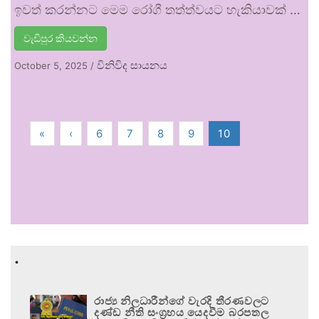
ඉවත් කරන්නට මෙම රෝගී තත්ත්වයට හැකියාවක් …
වැඩිපුර කියවන්න
විනිවිද සායනය
October 5, 2025
/
«
‹
6
7
8
9
10
.
රාජ්‍ය නිලධාරීන්ගේ වැරදි තීරණවලට
දණ්ඩ නීති සංග්‍රහය යෙදවීම බරපතල