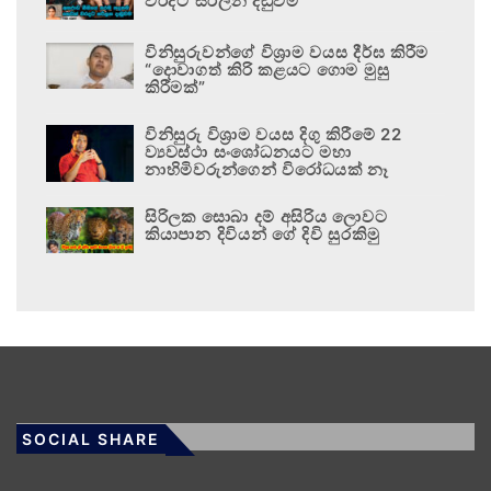
වරදට සරිලන දඬුවම
විනිසුරුවන්ගේ විශ්‍රාම වයස දීර්ඝ කිරීම
“දොවාගත් කිරි කළයට ගොම මුසු
කිරීමක්”
විනිසුරු විශ්‍රාම වයස දිගු කිරීමේ 22
ව්‍යවස්ථා සංශෝධනයට මහා
නාහිමිවරුන්ගෙන් විරෝධයක් නෑ
සිරිලක සොබා දම් අසිරිය ලොවට
කියාපාන දිවියන් ගේ දිවි සුරකිමු
SOCIAL SHARE