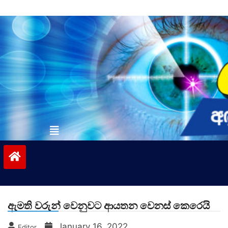
Skip
to
content
vinivida.lk
ඇමති වරුන් වෙනුවට ආයතන වෙනස් කෙරෙයි
January 16, 2022
Editor