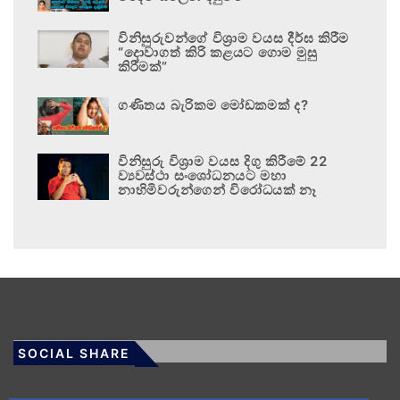
විනිසුරුවන්ගේ විශ්‍රාම වයස දීර්ඝ කිරීම
“දොවාගත් කිරි කළයට ගොම මුසු
කිරීමක්”
ගණිතය බැරිකම මෝඩකමක් ද?
විනිසුරු විශ්‍රාම වයස දිගු කිරීමේ 22
ව්‍යවස්ථා සංශෝධනයට මහා
නාහිමිවරුන්ගෙන් විරෝධයක් නෑ
SOCIAL SHARE