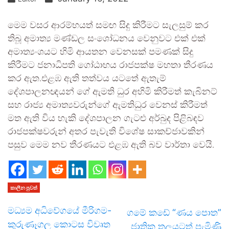
මෙම වසර ආරම්භයත් සමඟ සිදු කිරීමට සැලසුම් කර
තිබූ අමාත්‍ය මණ්ඩල සංශෝධනය වෙනුවට එක් එක්
අමාත්‍යංශයට හිමි ආයතන වෙනසක් පමණක් සිදු
කිරීමට ජනාධිපති ගෝඨාභය රාජපක්ෂ මහතා තීරණය
කර ඇත.එළඹ ඇති තත්වය යටතේ ඇතැම්
දේශපාලනඥයන් ගේ ඇමති ධුර අහිමි කිරීමත් කැබිනට්
සහ රාජ්‍ය අමාත්‍යවරුන්ගේ ඇමතිධුර වෙනස් කිරීමත්
මත ඇති විය හැකි දේශපාලන ගැටළු අර්බුද පිළිබඳව
රාජපක්ෂවරුන් අතර පැවැති විශේෂ සාකච්ජාවකින්
පසුව මෙම නව තීරණයට එළඹ ඇති බව වාර්තා වෙයි.
කාලීන පුවත්
මධ්‍යම අධිවේගයේ මීරිගම-
ගමේ කඩේ “ණය පොත”
කුරුණෑගල කොටස විවෘත
ජාතික තලයටත් පැමිණි