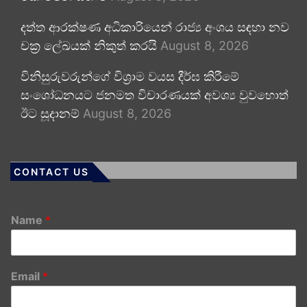
දත්ත ආරක්ෂණ අධිකාරියෙන් රාජ්‍ය අංශය සඳහා නව
චක්‍ර ලේඛයක් නිකුත් කරයි
August 8, 2026
විනිසුරුවරුන්ගේ විශ්‍රාම වයස දීර්ඝ කිරීමේ
සංශෝධනයට ජනමත විචාරණයක් අවශ්‍ය වුවහොත්
ඊට සූදානම්
August 8, 2026
CONTACT US
Name
*
Email
*