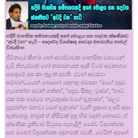
හදිසි මානසික කම්පනයකදී අපේ මොළය සහ හදවත ක්ෂණිකව
“අවදි වන” හැටි – හෘදවේද විශේෂඥ වෛද්‍ය මහාචාර්ය නාමල්
විජයසිංහ
ජීවිතයේ කිනම් හෝ අවස්ථාවක මානසික වශයෙන්
දැඩි තිගැස්මක් හෝ කම්පනයක් ඇති වීමේ අවකාශය
පොදුවේ අප කා තුළත් පවතී. එවන් අවස්ථා
සම්බන්ධයෙන් බොහෝ දෙනකු පවසන “මගේ පපුව
ගැහෙන්න පටන් ගත්තා”, “පපුව සීතල වුණා”, “හාට්
එක එක පාරටම නැවතුණා වගේ දැනුණා”, “ඔලුව
පුපුරන්න එනවා වගේ දැනුණා” වැනි ප්‍රකාශ ද අපි අසා
ඇත්තෙමු. නමුත් ඒ කිසිවක් හුදු හිස් වදන් නොවේ. ඒ
ක්ෂණික ප්‍රතිචාර පිටුපස පැහැදිලි ජෛව විද්‍යාත්මක
සහ මනෝ විද්‍යාත්මක පදනමක් පවතී. මෙයින් අපගේ