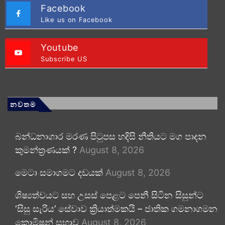
Facebook
Like us on Facebook
Youtube
Subscribe US
නවතම
බන්ධනාගාර මරණ පිටුපස හදිසි නීතියට මග පාදන
කුමන්ත්‍රණයක් ?
August 8, 2026
මෙටා සමාගමට දඩයක්
August 8, 2026
ශිෂ්‍යත්වයට සහ උසස් පෙළට පෙනී සිටින සිසුන්ට
‘සිසු සැරිය’ සේවාව ක්‍රියාත්මකයි – ජාතික ගමනාගමන
කොමිෂන් සභාව
August 8, 2026