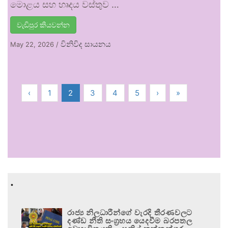
මොළය සහ හෘදය වස්තුව …
වැඩිපුර කියවන්න
විනිවිද සායනය
May 22, 2026
/
‹
1
2
3
4
5
›
»
.
රාජ්‍ය නිලධාරීන්ගේ වැරදි තීරණවලට
දණ්ඩ නීති සංග්‍රහය යෙදවීම බරපතල