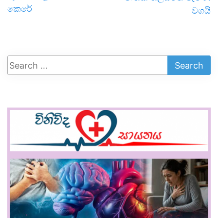
කෙරේ
වගයි