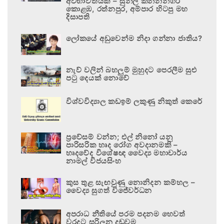
අවභාවිතයකි – සුනිල් කන්නන්ගර
කොළඹ, රත්නපුර, අම්පාර හිටපු මහ
දිසාපති
ලෝකයේ අඩුවෙන්ම නිදා ගන්නා ජාතිය?
නැව් වලින් බහලුම් මුහුදට පෙරලීම සුළු
පටු දෙයක් නොවේ
විශ්වවිද්‍යාල කඩඉම් ලකුණු නිකුත් කෙරේ
ප්‍රවේසම් වන්න; එල් නිනෝ යනු
පාරිසරික හෘද රෝග අවදානමකි –
හෘදවේද විශේෂඥ වෛද්‍ය මහාචාර්ය
නාමල් විජයසිංහ
කුස තුළ සැඟවුණු නොනිදන කම්හල –
වෛද්‍ය සුගත් විජේවර්ධන
අපරාධ නීතියේ පරම පදනම හෙවත්
වරදට සරිලන දඬුවම