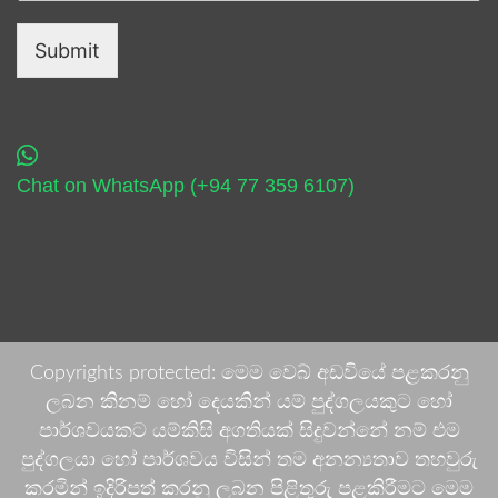
Submit
Chat on WhatsApp (+94 77 359 6107)
Copyrights protected: මෙම වෙබ් අඩවියේ පළකරනු
ලබන කිනම් හෝ දෙයකින් යම් පුද්ගලයකුට හෝ
පාර්ශවයකට යම්කිසි අගතියක් සිදුවන්නේ නම් එම
පුද්ගලයා හෝ පාර්ශවය විසින් තම අනන්‍යතාව තහවුරු
කරමින් ඉදිරිපත් කරනු ලබන පිළිතුරු පළකිරීමට මෙම