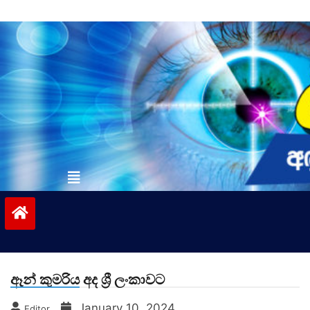
Skip
to
content
vinivida.lk
ඈන් කුමරිය අද ශ්‍රී ලංකාවට
January 10, 2024
Editor