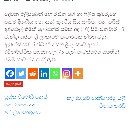
දෙවන එලිසබෙත් මහ රැජින ගේ හා ෆිලිප් කුමරුගේ
එකම දියණිය වන ඈන් කුමරිය සිය සැමියා වන වයිස්
අද්මිරාල් තිමති ලෝරන්ස් සමඟ අද (10) සිට ජනවාරි 13
වැනිදා දක්වා ශ්‍රී ලංකාවේ සංචාරයක නිරත වනු
ඇත.එක්සත් රාජධානිය සහ ශ්‍රී ලංකාව අතර
ද්විපාර්ශ්වික සබඳතාවල 75 වැනි සංවත්සරය සමඟින්
මෙම සංචාරය යෙදී ඇත.
කාලීන පුවත්
ත්‍රස්ත වීරෝධී පනත්
කලාවැවේ වාන්දොරටු යළි
කෙටුම්පත අද
විවෘත කරයි
පාර්ලිමේන්තුවට