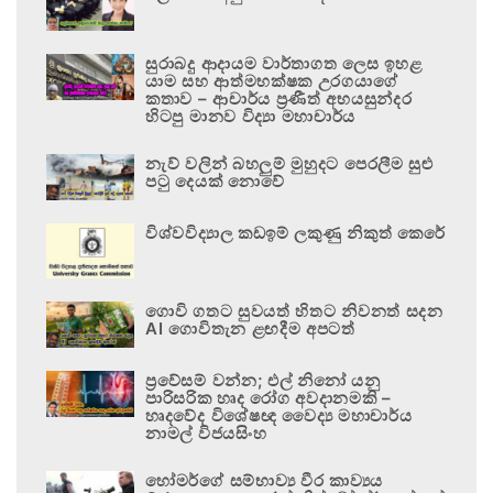
සුරාබදු ආදායම වාර්තාගත ලෙස ඉහළ
යාම සහ ආත්මභක්ෂක උරගයාගේ
කතාව – ආචාර්ය ප්‍රණීත් අභයසුන්දර
හිටපු මානව විද්‍යා මහාචාර්ය
නැව් වලින් බහලුම් මුහුදට පෙරලීම සුළු
පටු දෙයක් නොවේ
විශ්වවිද්‍යාල කඩඉම් ලකුණු නිකුත් කෙරේ
ගොවි ගතට සුවයත් හිතට නිවනත් සදන
AI ගොවිතැන ළඟදීම අපටත්
ප්‍රවේසම් වන්න; එල් නිනෝ යනු
පාරිසරික හෘද රෝග අවදානමකි –
හෘදවේද විශේෂඥ වෛද්‍ය මහාචාර්ය
නාමල් විජයසිංහ
හෝමර්ගේ සම්භාව්‍ය වීර කාව්‍යය