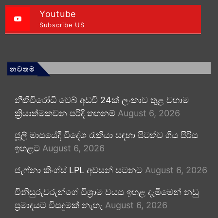
Youtube
Subscribe US
නවතම
නීතිවිරෝධී වෙබ් අඩවි 24ක් ලංකාව තුළ වහාම
ක්‍රියාත්මකවන පරිදි තහනම්
August 6, 2026
ජූලි මාසයේදී විදේශ රැකියා සඳහා පිටත්ව ගිය පිරිස
ඉහළට
August 6, 2026
ජැෆ්නා කිංග්ස් LPL අවසන් සටනට
August 6, 2026
විනිසුරුවරුන්ගේ විශ්‍රාම වයස ඉහළ දැමීමෙන් නඩු
ප්‍රමාදයට විසඳුමක් නැහැ
August 6, 2026