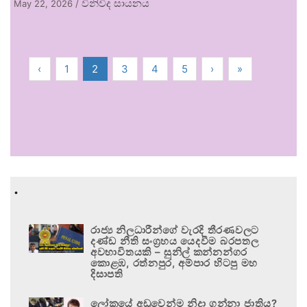
විනිවිද සායනය
May 22, 2026
/
‹
1
2
3
4
5
›
»
.
රාජ්‍ය නිලධාරීන්ගේ වැරදි තීරණවලට
දණ්ඩ නීති සංග්‍රහය යෙදවීම බරපතල
අවභාවිතයකි – සුනිල් කන්නන්ගර
කොළඹ, රත්නපුර, අම්පාර හිටපු මහ
දිසාපති
ලෝකයේ අඩුවෙන්ම නිදා ගන්නා ජාතිය?