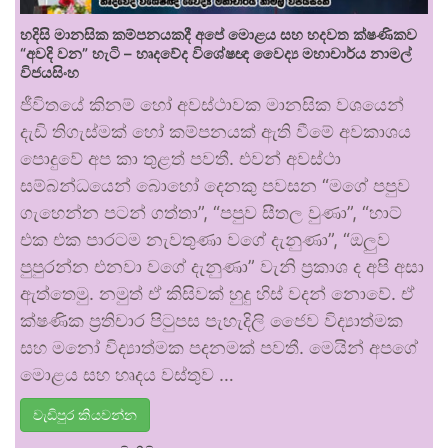
හදිසි මානසික කම්පනයකදී අපේ මොළය සහ හදවත ක්ෂණිකව
“අවදි වන” හැටි – හෘදවේද විශේෂඥ වෛද්‍ය මහාචාර්ය නාමල්
විජයසිංහ
ජීවිතයේ කිනම් හෝ අවස්ථාවක මානසික වශයෙන්
දැඩි තිගැස්මක් හෝ කම්පනයක් ඇති වීමේ අවකාශය
පොදුවේ අප කා තුළත් පවතී. එවන් අවස්ථා
සම්බන්ධයෙන් බොහෝ දෙනකු පවසන “මගේ පපුව
ගැහෙන්න පටන් ගත්තා”, “පපුව සීතල වුණා”, “හාට්
එක එක පාරටම නැවතුණා වගේ දැනුණා”, “ඔලුව
පුපුරන්න එනවා වගේ දැනුණා” වැනි ප්‍රකාශ ද අපි අසා
ඇත්තෙමු. නමුත් ඒ කිසිවක් හුදු හිස් වදන් නොවේ. ඒ
ක්ෂණික ප්‍රතිචාර පිටුපස පැහැදිලි ජෛව විද්‍යාත්මක
සහ මනෝ විද්‍යාත්මක පදනමක් පවතී. මෙයින් අපගේ
මොළය සහ හෘදය වස්තුව …
වැඩිපුර කියවන්න