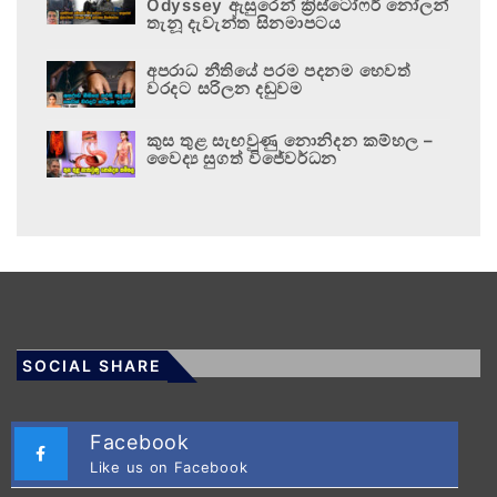
Odyssey ඇසුරෙන් ක්‍රිස්ටෝෆර් නෝලන්
තැනූ දැවැන්ත සිනමාපටය
අපරාධ නීතියේ පරම පදනම හෙවත්
වරදට සරිලන දඬුවම
කුස තුළ සැඟවුණු නොනිදන කම්හල –
වෛද්‍ය සුගත් විජේවර්ධන
SOCIAL SHARE
Facebook
Like us on Facebook