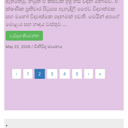
ඇත්තෙමු. නමුත් ඒ කිසිවක් හුදු හිස් වදන් නොවේ. ඒ
ක්ෂණික ප්‍රතිචාර පිටුපස පැහැදිලි ජෛව විද්‍යාත්මක
සහ මනෝ විද්‍යාත්මක පදනමක් පවතී. මෙයින් අපගේ
මොළය සහ හෘදය වස්තුව …
වැඩිපුර කියවන්න
විනිවිද සායනය
May 22, 2026
/
‹
1
2
3
4
5
›
»
.