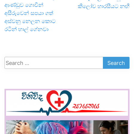
ආණ්ඩුව ගොවීන්
කිලෝව හාරසීයට නඟී
අසීරුවෙන් සපයා ගත්
අස්වනු නෙලන කොට
රටින් හාල් ගේනවා