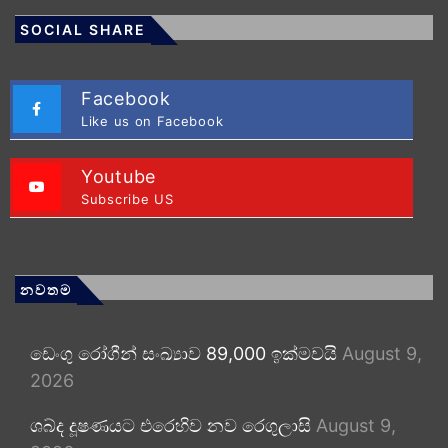
SOCIAL SHARE
Facebook
Like us on Facebook
Youtube
Subscribe US
නවතම
ඩෙංගු රෝගීන් සංඛ්‍යාව 89,000 ඉක්මවයි
August 9,
2026
ශබ්ද දූෂණයට එරෙහිව නව රෙගුලාසි
August 9,