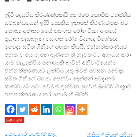
ඉදිරි දෙසතිය තීරණාත්මකයි අප රටේ කොවිඩ් ව්‍යාප්තිය
සම්බන්ධයෙන් ඉදිරි දෙසතිය ඉතාමත් තීරණාත්මක බව
සෞඛ්‍ය අමාත්‍යංශයේ වසංගත රෝග විද්‍යා අංශයේ
ප්‍රධාන වැඩබලන වසංගත රෝග විද්‍යාඥ විශේෂඥ
වෛද්‍ය සමිත ගිනිගේ මහතා කියයි. එන්නත්කරණයට
ජනතාව යොමු නොවුණහොත් නැවත රට අගාධය කරා
යාම වැළැක්විය නොහැකි බැවින් අනිවාර්යෙන්ම
එන්නත්කරණයට ලක්විය යුතු බවත් පවසන වෛද්‍ය
සමිත ගිනිගේ මහතා පෙන්වා දෙන්නේ අවදානම්
කණ්ඩායම් පවා තවමත් තුන්වන හෙවත් බුස්ටර් මාත්‍රාව
එන්නත්කරණය කර නොමැති බවකි.
කාලීන පුවත්
පොහොර තහනම් කළ
රුපියල් තිහේ යූරියා