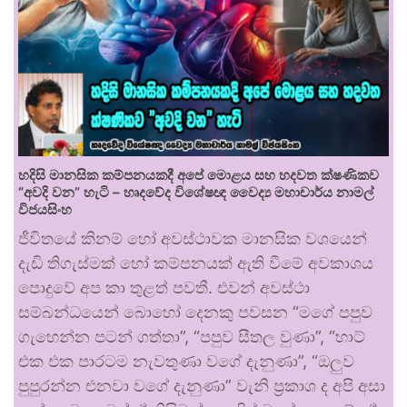
හදිසි මානසික කම්පනයකදී අපේ මොළය සහ හදවත ක්ෂණිකව
“අවදි වන” හැටි – හෘදවේද විශේෂඥ වෛද්‍ය මහාචාර්ය නාමල්
විජයසිංහ
ජීවිතයේ කිනම් හෝ අවස්ථාවක මානසික වශයෙන්
දැඩි තිගැස්මක් හෝ කම්පනයක් ඇති වීමේ අවකාශය
පොදුවේ අප කා තුළත් පවතී. එවන් අවස්ථා
සම්බන්ධයෙන් බොහෝ දෙනකු පවසන “මගේ පපුව
ගැහෙන්න පටන් ගත්තා”, “පපුව සීතල වුණා”, “හාට්
එක එක පාරටම නැවතුණා වගේ දැනුණා”, “ඔලුව
පුපුරන්න එනවා වගේ දැනුණා” වැනි ප්‍රකාශ ද අපි අසා