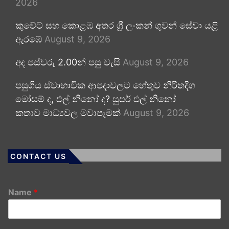
2026
කුවේට් සහ කොළඹ අතර ශ්‍රී ලංකන් ගුවන් සේවා යළි
ඇරඹේ
August 9, 2026
අද පස්වරු 2.00න් පසු වැසි
August 9, 2026
පසුගිය ස්වාභාවික ආපදාවලට හේතුව නිරිතදිග
මෝසම් ද, එල් නිනෝ ද? සුපර් එල් නිනෝ
කතාව මාධ්‍යවල මවාපෑමක්
August 9, 2026
CONTACT US
Name
*