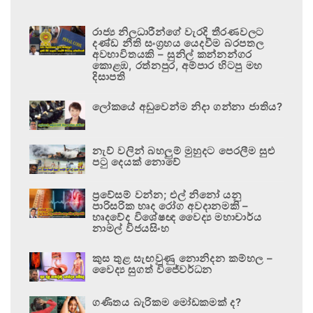
රාජ්‍ය නිලධාරීන්ගේ වැරදි තීරණවලට
දණ්ඩ නීති සංග්‍රහය යෙදවීම බරපතල
අවභාවිතයකි – සුනිල් කන්නන්ගර
කොළඹ, රත්නපුර, අම්පාර හිටපු මහ
දිසාපති
ලෝකයේ අඩුවෙන්ම නිදා ගන්නා ජාතිය?
නැව් වලින් බහලුම් මුහුදට පෙරලීම සුළු
පටු දෙයක් නොවේ
ප්‍රවේසම් වන්න; එල් නිනෝ යනු
පාරිසරික හෘද රෝග අවදානමකි –
හෘදවේද විශේෂඥ වෛද්‍ය මහාචාර්ය
නාමල් විජයසිංහ
කුස තුළ සැඟවුණු නොනිදන කම්හල –
වෛද්‍ය සුගත් විජේවර්ධන
ගණිතය බැරිකම මෝඩකමක් ද?