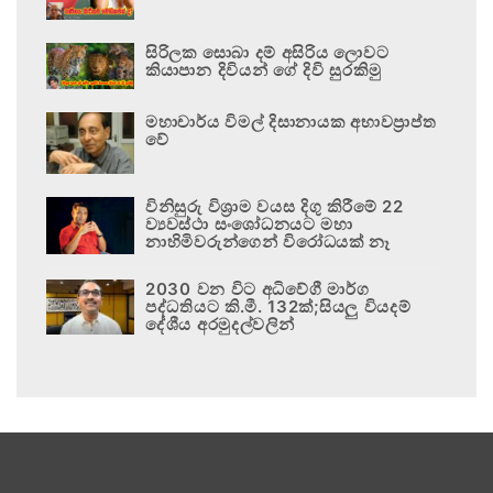
සිරිලක සොබා දම් අසිරිය ලොවට
කියාපාන දිවියන් ගේ දිවි සුරකිමු
මහාචාර්ය විමල් දිසානායක අභාවප්‍රාප්ත
වේ
විනිසුරු විශ්‍රාම වයස දිගු කිරීමේ 22
ව්‍යවස්ථා සංශෝධනයට මහා
නාහිමිවරුන්ගෙන් විරෝධයක් නෑ
2030 වන විට අධිවේගී මාර්ග
පද්ධතියට කි.මී. 132ක්;සියලු වියදම්
දේශීය අරමුදල්වලින්