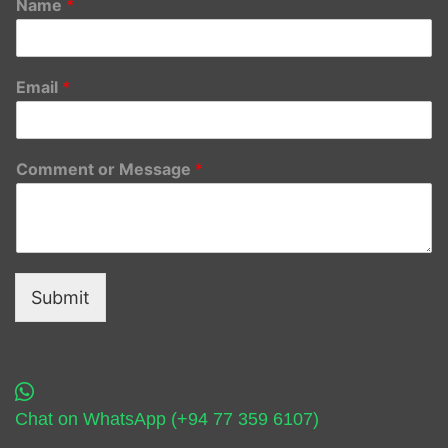
Name
*
Email
*
Comment or Message
*
Submit
Chat on WhatsApp (+94 77 359 6107)