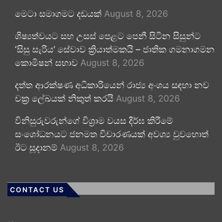
මෙටා සමාගමට දඩයක්
August 8, 2026
ශිෂ්‍යත්වයට සහ උසස් පෙළට පෙනී සිටින සිසුන්ට
‘සිසු සැරිය’ සේවාව ක්‍රියාත්මකයි – ජාතික ගමනාගමන
කොමිෂන් සභාව
August 8, 2026
දත්ත ආරක්ෂණ අධිකාරියෙන් රාජ්‍ය අංශය සඳහා නව
චක්‍ර ලේඛයක් නිකුත් කරයි
August 8, 2026
විනිසුරුවරුන්ගේ විශ්‍රාම වයස දීර්ඝ කිරීමේ
සංශෝධනයට ජනමත විචාරණයක් අවශ්‍ය වුවහොත්
ඊට සූදානම්
August 8, 2026
CONTACT US