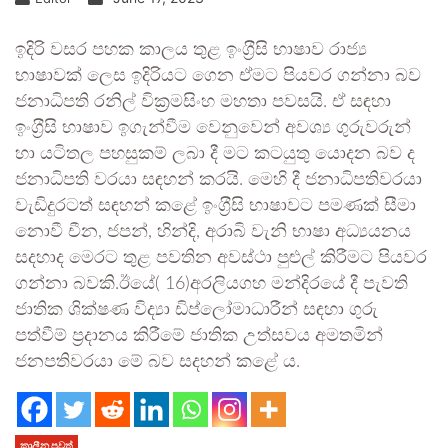
ඉදිරි වසර පහක කාලය තුළ ඉංග‍්‍රීසි භාෂාව රාජ්‍ය
භාෂාවක් ලෙස ඉදිරියට ගෙන ඒමට පියවර ගන්නා බව
ජනාධිපති රනිල් වික‍්‍රමසිංහ මහතා පවසයි. ඒ සඳහා
ඉංග‍්‍රීසි භාෂාව ඉගැන්වීම වෙනුවෙන් අවශ්‍ය ගුරුවරුන්
හා යටිතල පහසුකම් ලබා දී මට කටයුතු යොදන බව ද
ජනාධිපති වරයා සඳහන් කරයි. මෙහි දී ජනාධිපතිවරයා
වැඩිදුරටත් සඳහන් කළේ ඉංග‍්‍රීසි භාෂාවට පමණක් සීමා
නොවී චීන, ජපන්, හින්දි, අරාබි වැනි භාෂා අධ්‍යයනය
සදහාද මෙරට තුළ පවතින අවස්ථා පුළුල් කිරීමට පියවර
ගන්නා බවකි.ඊයේ( 16)අරලියගහ මන්දිරයේ දී පැවති
ජාතික ශික්ෂණ විද්‍යා ඩිප්ලෝමාධාරීන් සඳහා ගුරු
පත්වීම් ප‍්‍රදානය කිරීමේ ජාතික උත්සවය අමතමින්
ජනපතිවරයා මේ බව සදහන් කළේ ය.
කාලීන පුවත්