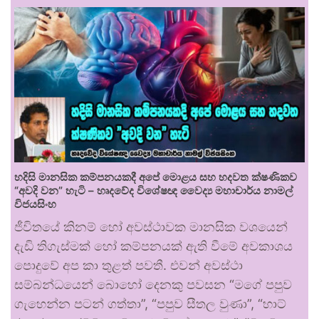
හදිසි මානසික කම්පනයකදී අපේ මොළය සහ හදවත ක්ෂණිකව
“අවදි වන” හැටි – හෘදවේද විශේෂඥ වෛද්‍ය මහාචාර්ය නාමල්
විජයසිංහ
ජීවිතයේ කිනම් හෝ අවස්ථාවක මානසික වශයෙන්
දැඩි තිගැස්මක් හෝ කම්පනයක් ඇති වීමේ අවකාශය
පොදුවේ අප කා තුළත් පවතී. එවන් අවස්ථා
සම්බන්ධයෙන් බොහෝ දෙනකු පවසන “මගේ පපුව
ගැහෙන්න පටන් ගත්තා”, “පපුව සීතල වුණා”, “හාට්