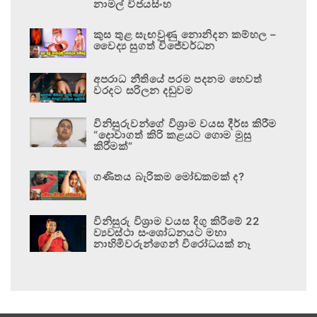
නාමල් විජයසිංහ
කුස තුළ සැඟවුණු නොනිදන කම්හල –
වෛද්‍ය සුගත් විජේවර්ධන
අපරාධ නීතියේ පරම පදනම හෙවත්
වරදට සරිලන දඬුවම
විනිසුරුවන්ගේ විශ්‍රාම වයස දීර්ඝ කිරීම
“දොවාගත් කිරි කළයට ගොම මුසු
කිරීමක්”
ගණිතය බැරිකම මෝඩකමක් ද?
විනිසුරු විශ්‍රාම වයස දිගු කිරීමේ 22
ව්‍යවස්ථා සංශෝධනයට මහා
නාහිමිවරුන්ගෙන් විරෝධයක් නෑ