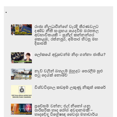
.
රාජ්‍ය නිලධාරීන්ගේ වැරදි තීරණවලට
දණ්ඩ නීති සංග්‍රහය යෙදවීම බරපතල
අවභාවිතයකි – සුනිල් කන්නන්ගර
කොළඹ, රත්නපුර, අම්පාර හිටපු මහ
දිසාපති
ලෝකයේ අඩුවෙන්ම නිදා ගන්නා ජාතිය?
නැව් වලින් බහලුම් මුහුදට පෙරලීම සුළු
පටු දෙයක් නොවේ
විශ්වවිද්‍යාල කඩඉම් ලකුණු නිකුත් කෙරේ
ප්‍රවේසම් වන්න; එල් නිනෝ යනු
පාරිසරික හෘද රෝග අවදානමකි –
හෘදවේද විශේෂඥ වෛද්‍ය මහාචාර්ය