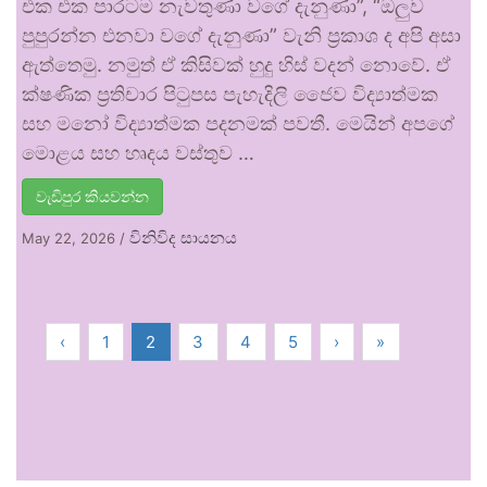
එක එක පාරටම නැවතුණා වගේ දැනුණා”, “ඔලුව
පුපුරන්න එනවා වගේ දැනුණා” වැනි ප්‍රකාශ ද අපි අසා
ඇත්තෙමු. නමුත් ඒ කිසිවක් හුදු හිස් වදන් නොවේ. ඒ
ක්ෂණික ප්‍රතිචාර පිටුපස පැහැදිලි ජෛව විද්‍යාත්මක
සහ මනෝ විද්‍යාත්මක පදනමක් පවතී. මෙයින් අපගේ
මොළය සහ හෘදය වස්තුව …
වැඩිපුර කියවන්න
විනිවිද සායනය
May 22, 2026
/
‹
1
2
3
4
5
›
»