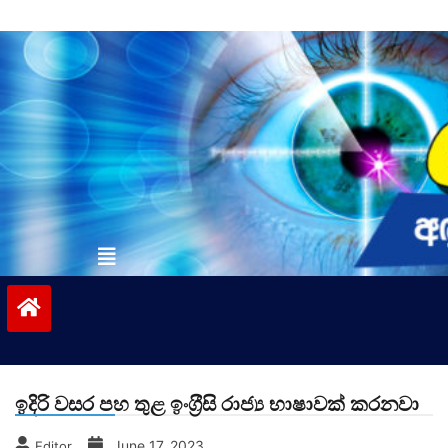
Skip
to
content
vinivida.lk
ඉදිරි වසර පහ තුළ ඉංග‍්‍රීසි රාජ්‍ය භාෂාවක් කරනවා
June 17, 2023
Editor