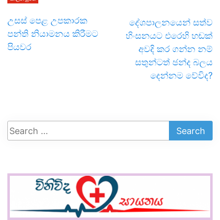
උසස් පෙළ උපකාරක
දේශපාලනයෙන් සත්ව
පන්ති නියාමනය කිරීමට
හිංසනයට එරෙහි හඬක්
පියවර
අවදි කර ගන්න නම්
සතුන්ටත් ඡන්ද බලය
දෙන්නම වේවිද?