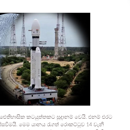
 ඓතිහාසික කටයුත්තකට සූදානම් වෙයි. එනම් එරට
වීමයි. මෙම යානය රැගත් රොකට්ටුව 14 වැනි