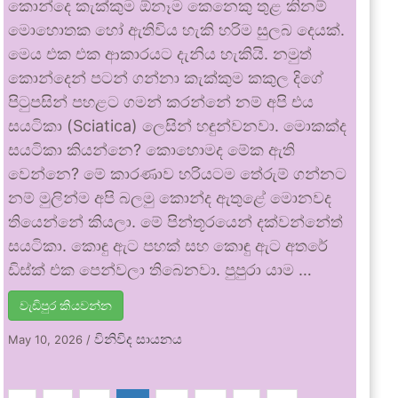
කොන්දෙ කැක්කුම ඕනෑම කෙනෙකු තුළ කිනම්
මොහොතක හෝ ඇතිවිය හැකි හරිම සුලබ දෙයක්.
මෙය එක එක ආකාරයට දැනිය හැකියි. නමුත්
කොන්දෙන් පටන් ගන්නා කැක්කුම කකුල දිගේ
පිටුපසින් පහළට ගමන් කරන්නේ නම් අපි එය
සයටිකා (Sciatica) ලෙසින් හඳුන්වනවා. මොකක්ද
සයටිකා කියන්නෙ? කොහොමද මේක ඇති
වෙන්නෙ? මේ කාරණාව හරියටම තේරුම් ගන්නට
නම් මුලින්ම අපි බලමු කොන්ද ඇතුළේ මොනවද
තියෙන්නේ කියලා. මේ පින්තූරයෙන් දක්වන්නේත්
සයටිකා. කොඳු ඇට පහක් සහ කොඳු ඇට අතරේ
ඩිස්ක් එක පෙන්වලා තිබෙනවා. පුපුරා යාම …
වැඩිපුර කියවන්න
විනිවිද සායනය
May 10, 2026
/