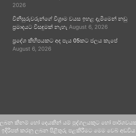
2026
විනිසුරුවරුන්ගේ විශ්‍රාම වයස ඉහළ දැමීමෙන් නඩු
ප්‍රමාදයට විසඳුමක් නැහැ
August 6, 2026
ප්‍රදේශ කිහිපයකට අද පැය 05කට ජලය කැපේ
August 6, 2026
 ලබන කිනම් හෝ දෙයකින් යම් පුද්ගලයකුට හෝ පාර්ශවයකට
දිරිපත් කරනු ලබන පිළිතුරු පළකිරීමට මෙම වෙබ් අඩවිය ආච