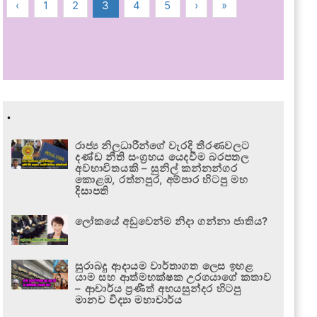
‹
1
2
3
4
5
›
»
.
රාජ්‍ය නිලධාරීන්ගේ වැරදි තීරණවලට
දණ්ඩ නීති සංග්‍රහය යෙදවීම බරපතල
අවභාවිතයකි – සුනිල් කන්නන්ගර
කොළඹ, රත්නපුර, අම්පාර හිටපු මහ
දිසාපති
ලෝකයේ අඩුවෙන්ම නිදා ගන්නා ජාතිය?
සුරාබදු ආදායම වාර්තාගත ලෙස ඉහළ
යාම සහ ආත්මභක්ෂක උරගයාගේ කතාව
– ආචාර්ය ප්‍රණීත් අභයසුන්දර හිටපු
මානව විද්‍යා මහාචාර්ය