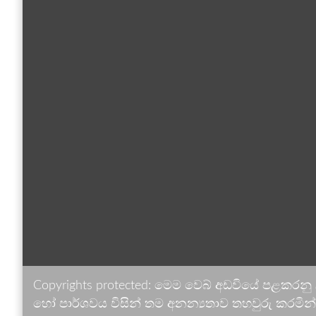
Copyrights protected: මෙම වෙබ් අඩවියේ පළකරනු
හෝ පාර්ශවය විසින් තම අනන්‍යතාව තහවුරු කරමින් ඉ