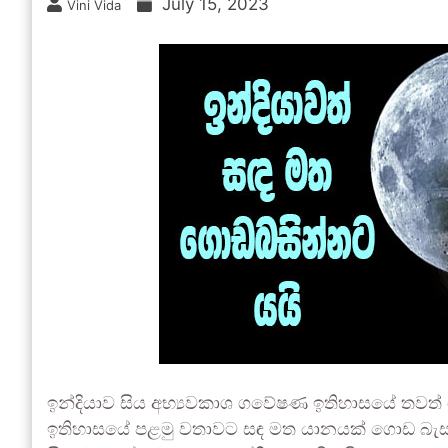
July 15, 2023
Vini Vida
ඉන්දියාව සිය අභ්‍යවකාශ ගවේෂණ ඉතිහාසයේ තවත්
ඉතිහාසයේ පළමු වතාවට සඳ මත යානයක් ගොඩ බැස්ස