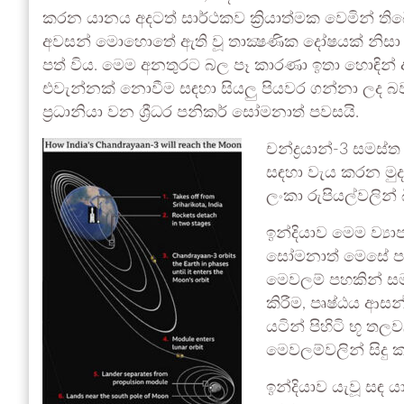
කරන යානය අදටත් සාර්ථකව ක්‍රියාත්මක වෙමින් ති
අවසන් මොහොතේ ඇති වූ තාක්‍ෂණික දෝෂයක් නිසා 
පත් විය. මෙම අනතුරට බල පෑ කාරණා ඉතා හොඳින් අධ්
එවැන්නක් නොවීම සඳහා සියලු පියවර ගන්නා ලද 
ප්‍රධානියා වන ශ්‍රීධර පනිකර් සෝමනාත් පවසයි.
චන්ද්‍රයාන්-3 සමස්ත
සඳහා වැය කරන මුදල
ලංකා රුපියල්වලින
ඉන්දියාව මෙම ව්‍යා
සෝමනාත් මෙසේ පවස
මෙවලම් පහකින් සම
කිරීම, පෘෂ්ඨය ආස
යටින් පිහිටි භූ තල
මෙවලම්වලින් සිදු 
ඉන්දියාව යැවූ සඳ 