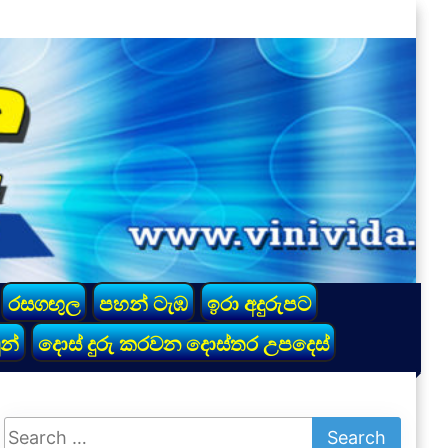
රසගඟුල
පහන් ටැඹ
ඉරා අදුරුපට
න්
දොස් දුරු කරවන දොස්තර උපදෙස්