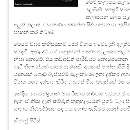
මෙම කලාපය සැලක
ලෙසිනි. සඳෙහි ස
කලාපයන් ලෙස සැලක
අලුත් කලාප ගවේෂණය කරන්න සිද්ධ වෙනවා. දක්‍ෂි
සඳහන් කර තිබිණි.
මෙයට වසර කිහිපයකට පෙර චීනය ද මෙවැනි අලුත්
සඳෙහි “අඳුරු අර්ධය” යනුවෙන් හඳුන්වනු ලබන කලාපය
නිසා නොවේ. එය කවදාවත් පෘථිවියට නොපෙනෙන කල
හැරී තිබෙන්නේ එකම පැත්තකි. අනෙක් පැත්ත කිසි
යානයක් ගොඩ බැස්සවීම සැලකුණේ ඉතා දුෂ්කර අභි
චීනය මෙම දස්කම කිරීමට සමත් විය. ඔවුන්ගේ එම ව්‍
ඉන්දියාවේ චන්ද්‍රයාන්-3 චාරිකාව සාර්ථක වුවහො
ඇත. ඒ නිසා දැන් කව්රුත් කුතුහලයෙන් යුතුව බලා සිටින්නේ
යානය නිරුපදි්‍රතව සඳ මත ගොඩ බැසීමට සමත් වේව
නිහාල් පීරිස්