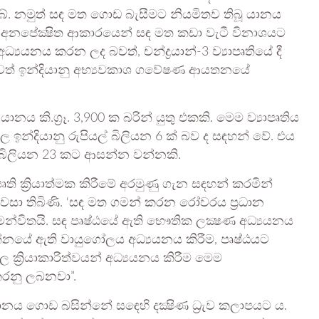
බේ. නමුත් සඳ මත ගොඩ බැසීමට නියමිතව තිබූ යානය
අනපේක්‍ෂිත ආකාරයෙන් සඳ මත කඩා වැටී විනාශයට
‍යයනය කරන ලද බවත්, චන්ද්‍රයාන්-3 ව්‍යාපෘතියේ දී
බවත් ඉන්දියානු අභ්‍යවකාශ ගවේෂණ ආයතනයේ
 යානය කි.ග්‍රෑ. 3,900 ක බරින් යුතු එකකි. මෙම ව්‍යාපෘතිය
 ඉන්දියානු රුපියල් බිලියන 6 ක් බව ද සඳහන් වේ. එය
් බිලියන 23 කට ආසන්න වන්නකි.
පෘති ක්‍රියාත්මක කිරීමේ අරමුණු ගැන සඳහන් කරමින්
ා තිබිණි. ‘සඳ මත ගමන් කරන රෝවරය ප්‍රධාන
න්විතයි. සඳ පෘෂ්ඨයේ ඇති භෞතික ලක්‍ෂණ අධ්‍යයනය
න්නයේ ඇති වායුගෝලය අධ්‍යයනය කිරීම, පෘෂ්ඨයට
වල ක්‍රියාකාරිත්වයන් අධ්‍යයනය කිරීම මෙම
කරනු ලබනවා”.
යානය ගොඩ බසින්නේ සඳෙහි දක්‍ෂිණ ධ්‍රැව කලාපයට ය.