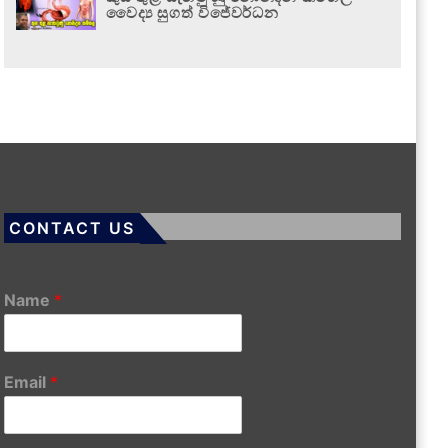
වෛද්‍ය සුගත් විජේවර්ධන
CONTACT US
Name
*
Email
*