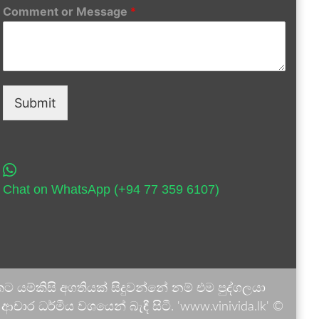
Comment or Message
*
Submit
Chat on WhatsApp (+94 77 359 6107)
 යම්කිසි අගතියක් සිදුවන්නේ නම් එම පුද්ගලයා
ාර ධර්මීය වශයෙන් බැඳී සිටී. 'www.vinivida.lk' ©