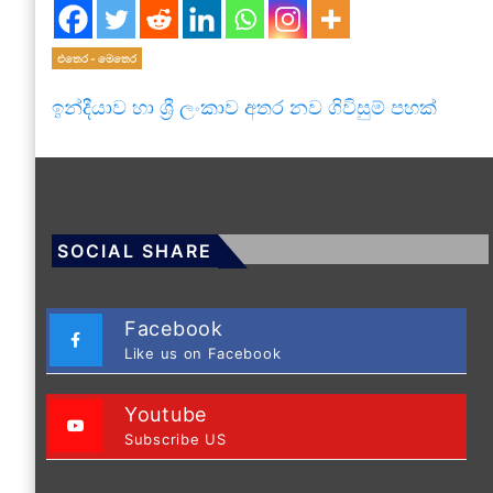
එතෙර - මෙතෙර
ඉන්දීයාව හා ශ්‍රී ලංකාව අතර නව ගිවිසුම් පහක්
SOCIAL SHARE
Facebook
Like us on Facebook
Youtube
Subscribe US