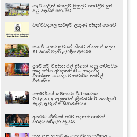
නැව් වලින් බහලුම් මුහුදට පෙරලීම සුළු
පටු දෙයක් නොවේ
විශ්වවිද්‍යාල කඩඉම් ලකුණු නිකුත් කෙරේ
ගොවි ගතට සුවයත් හිතට නිවනත් සදන
AI ගොවිතැන ළඟදීම අපටත්
ප්‍රවේසම් වන්න; එල් නිනෝ යනු පාරිසරික
හෘද රෝග අවදානමකි – හෘදවේද
විශේෂඥ වෛද්‍ය මහාචාර්ය නාමල්
විජයසිංහ
හෝමර්ගේ සම්භාව්‍ය වීර කාව්‍යය
Odyssey ඇසුරෙන් ක්‍රිස්ටෝෆර් නෝලන්
තැනූ දැවැන්ත සිනමාපටය
අපරාධ නීතියේ පරම පදනම හෙවත්
වරදට සරිලන දඬුවම
කුස තුළ සැඟවුණු නොනිදන කම්හල –