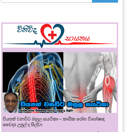
වියපත් වනවිට බහුල සයටිකා – කායික රෝග විශේෂඥ
වෛද්‍ය උපුල් ද සිල්වා