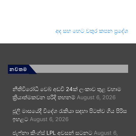
අද සහ හෙට වතුර කපන ප්‍රදේශ
නවතම
නීතිවිරෝධී වෙබ් අඩවි 24ක් ලංකාව තුළ වහාම
ක්‍රියාත්මකවන පරිදි තහනම්
August 6, 2026
ජූලි මාසයේදී විදේශ රැකියා සඳහා පිටත්ව ගිය පිරිස
ඉහළට
August 6, 2026
ජැෆ්නා කිංග්ස් LPL අවසන් සටනට
August 6,