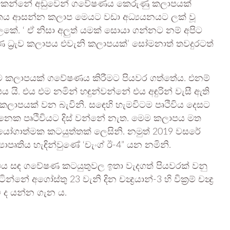
ෙන්නේ අඩුවෙන් ගවේෂණය කෙරුණු කලාපයක්
මකය ආසන්න කලාප මෙයට වඩා අධ්‍යයනයට ලක් වූ
ේ. ‘ ඒ නිසා අලුත් යමක් සොයා ගන්නට නම් අපිට
ණ ධ්‍රැව කලාපය එවැනි කලාපයක්’ සෝමනාත් තවදුරටත්
ම කලාපයක් ගවේෂණය කිරීමට පියවර ගත්තේය. එනම්
 යි. එය එම නමින් හඳුන්වන්නේ එය අඳුරින් වැසී ඇති
ාපයක් වන බැවිනි. සඳෙහි හැමවිටම පෘථිවිය දෙසට
 දිනෙක පෘථිවියට දිස් වන්නේ නැත. මෙම කලාපය මත
යෝගාත්මක කටයුත්තක් ලෙසිනි. නමුත් 2019 වසරේ
යාපෘතිය හැඳින්වුණේ ‘චැංග් ඊ-4” යන නමිනි.
ත් එය සඳ ගවේෂණ කටයුතුවල ඉතා වැදගත් පියවරක් වනු
 අගෝස්තු 23 වැනි දින චන්‍ද්‍රයාන්-3 හි වික්‍රම් චන්‍ද්‍ර
ි ද යන්න ගැන ය.