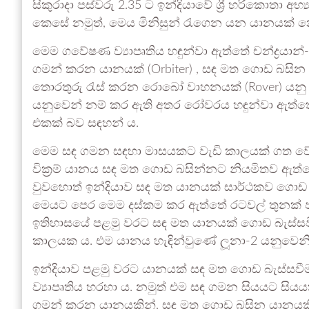
සිකුරාදා පස්වරු 2.35 ට ඉන්දියාවේ ශ්‍රී හරිකොතා අ
කෙසේ නමුත්, මෙය මිනිසුන් රැගෙන යන යානයක් 
මෙම ගවේෂණ ව්‍යාපෘතිය හඳුන්වා ඇත්තේ චන්ද්‍රයාන
ගමන් කරන යානයක් (Orbiter) , සඳ මත ගොඩ බසින
තොරතුරු රැස් කරන රොබෝ වාහනයක් (Rover) යනු ඒ අං
යනුවෙන් නම් කර ඇති අතර රෝවරය හඳුන්වා ඇත්තේ “ප්
එකක් බව සඳහන් ය.
මෙම සඳ ගමන සඳහා මාසයකට වැඩි කාලයක් ගත වේ.
වික්‍රම් යානය සඳ මත ගොඩ බසින්නට නියමිතව ඇත්ත
වුවහොත් ඉන්දියාව සඳ මත යානයක් සාර්ථකව ගොඩ බ
මෙයට පෙර මෙම දස්කම කර ඇත්තේ රටවල් තුනක් ප
ඉතිහාසයේ පළමු වරට සඳ මත යානයක් ගොඩ බැස්සවී
කාලයක ය. එම යානය හැඳින්වුණේ ලූනා-2 යනුවෙනි
ඉන්දියාව පළමු වරට යානයක් සඳ මත ගොඩ බැස්සවීමට 
ව්‍යාපෘතිය හරහා ය. නමුත් එම සඳ ගමන සියයට සියයක් 
ගමන් කරන යානයකින්, සඳ මත ගොඩ බසින යානයකින