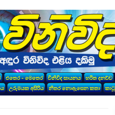
්
එතෙර - මෙතෙර
විනිවිද සායනය
හරිත දනව්ව
කය
උරුමයක අසිරිය
නිතර නොඇසෙන කතා
කාටූ