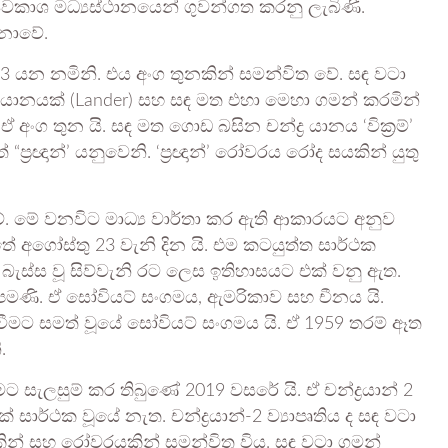
භ්‍යවකාශ මධ්‍යස්ථානයෙන් ගුවන්ගත කරනු ලැබිණි.
නොවේ.
්-3 යන නමිනි. එය අංග තුනකින් සමන්විත වේ. සඳ වටා
 යානයක් (Lander) සහ සඳ මත එහා මෙහා ගමන් කරමින්
ග තුන යි. සඳ මත ගොඩ බසින චන්ද්‍ර යානය ‘වික්‍රම්’
‍රඥාන්’ යනුවෙනි. ‘ප්‍රඥාන්’ රෝවරය රෝද සයකින් යුතු
 මේ වනවිට මාධ්‍ය වාර්තා කර ඇති ආකාරයට අනුව
ේ අගෝස්තු 23 වැනි දින යි. එම කටයුත්ත සාර්ථක
ැස්ස වූ සිව්වැනි රට ලෙස ඉතිහාසයට එක් වනු ඇත.
මණි. ඒ සෝවියට් සංගමය, ඇමරිකාව සහ චීනය යි.
මට සමත් වූයේ සෝවියට් සංගමය යි. ඒ 1959 තරම් ඈත
.
සැලසුම් කර තිබුණේ 2019 වසරේ යි. ඒ චන්ද්‍රයාන් 2
සාර්ථක වූයේ නැත. චන්ද්‍රයාන්-2 ව්‍යාපෘතිය ද සඳ වටා
් සහ රෝවරයකින් සමන්විත විය. සඳ වටා ගමන්