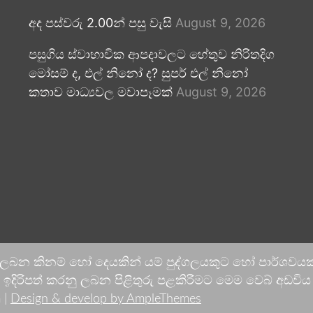
අද පස්වරු 2.00න් පසු වැසි
August 9, 2026
පසුගිය ස්වාභාවික ආපදාවලට හේතුව නිරිතදිග
මෝසම් ද, එල් නිනෝ ද? සුපර් එල් නිනෝ
කතාව මාධ්‍යවල මවාපෑමක්
August 9, 2026
 ලබන කිනම් හෝ දෙයකින් යම් පුද්ගලයකුට හෝ පාර්ශවයකට
දිරිපත් කරනු ලබන පිළිතුරු පළකිරීමට මෙම වෙබ් අඩවිය ආච
 |
Design & develop by AmpleThemes