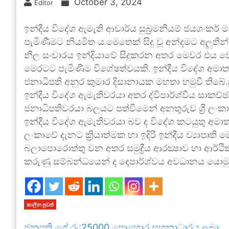
October 3, 2024
Editor
ඉන්දීය විදේශ ඇමැති ආචාර්ය සුබ්‍රමනියම් ජයශංකර් 
පැමිණීමට නියමිත ය.මෙතෙක් සිදු වූ අන්දමට අලුතින්
නිල සංචාරය ඉන්දියාවේ සිදුකරන අතර මෙවර එය වෙන
මෙරටට පැමිණීම විශේෂත්වයකි. ඉන්දීය විදේශ අමාත
ජනාධිපති අනුර කුමාර දිසානායක මහතා හමුවී තිබේ.ශ
ඉන්දීය වි‍දේශ ඇමැතිවරයා අතර ද්විපාර්ශ්වීය සාකච්
ජනාධිපතිවරයා බලයට පත්වීමෙන් අනතුරුව ශ්‍රී ලංකාව
ඉන්දීය විදේශ ඇමැතිවරයා බව ද විදේශ කටයුතු අමාත්
ලංකාවේ දැනට ක්‍රියාත්මක හා ඉදිරි ඉන්දීය ව්‍යාපෘ
බලාපොරොත්තු වන අතර සමුද්‍රීය ආරක්‍ෂාව හා ආර්
කරුණු සම්බන්ධයෙන් ද දෙපාර්ශ්වය අවධානය යොමු 
කාලීන පුවත්
ජනපති ගේ රු:25000 පොහොර සහනාධාරය ලබා