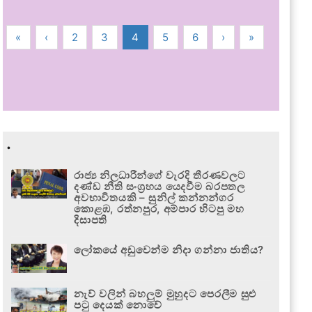
«
‹
2
3
4
5
6
›
»
.
රාජ්‍ය නිලධාරීන්ගේ වැරදි තීරණවලට
දණ්ඩ නීති සංග්‍රහය යෙදවීම බරපතල
අවභාවිතයකි – සුනිල් කන්නන්ගර
කොළඹ, රත්නපුර, අම්පාර හිටපු මහ
දිසාපති
ලෝකයේ අඩුවෙන්ම නිදා ගන්නා ජාතිය?
නැව් වලින් බහලුම් මුහුදට පෙරලීම සුළු
පටු දෙයක් නොවේ