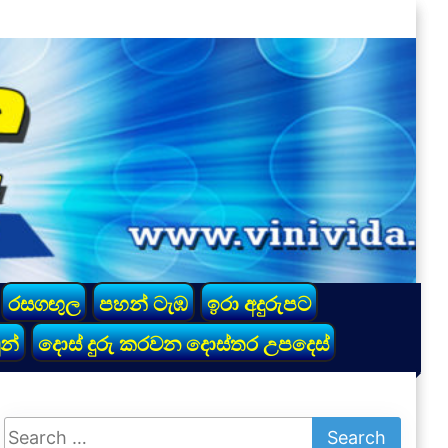
රසගඟුල
පහන් ටැඹ
ඉරා අදුරුපට
න්
දොස් දුරු කරවන දොස්තර උපදෙස්