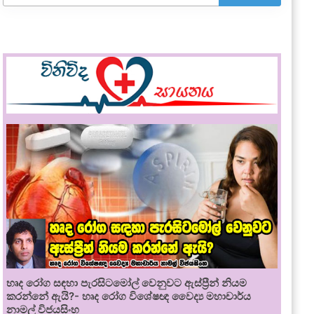
හෘද රෝග සඳහා පැරසිටමෝල් වෙනුවට ඇස්ප්‍රීන් නියම
කරන්නේ ඇයි?- හෘද රෝග විශේෂඥ වෛද්‍ය මහාචාර්ය
නාමල් විජයසිංහ