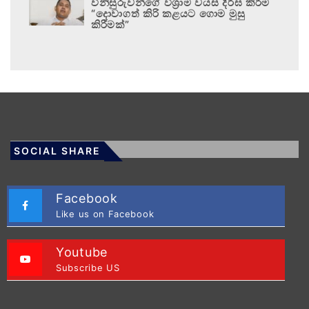
විනිසුරුවන්ගේ විශ්‍රාම වයස දීර්ඝ කිරීම
“දොවාගත් කිරි කළයට ගොම මුසු
කිරීමක්”
SOCIAL SHARE
Facebook
Like us on Facebook
Youtube
Subscribe US