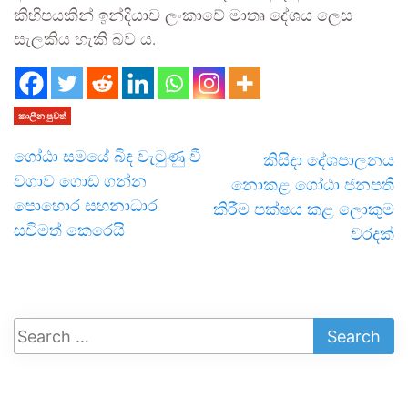
කිහිපයකින් ඉන්දියාව ලංකාවේ මාතෘ දේශය ලෙස
සැලකිය හැකි බව ය.
කාලීන පුවත්
ගෝඨා සමයේ බිඳ වැටුණු වී
කිසිදා දේශපාලනය
වගාව ගොඩ ගන්න
නොකළ ගෝඨා ජනපති
පොහොර සහනාධාර
කිරීම පක්ෂය කළ ලොකුම
සවිමත් කෙරෙයි
වරදක්