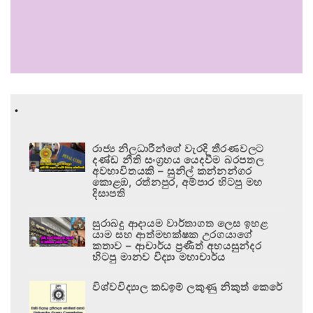
.
රාජ්‍ය නිලධාරීන්ගේ වැරදි තීරණවලට
දණ්ඩ නීති සංග්‍රහය යෙදවීම බරපතල
අවභාවිතයකි – සුනිල් කන්නන්ගර
කොළඹ, රත්නපුර, අම්පාර හිටපු මහ
දිසාපති
සුරාබදු ආදායම වාර්තාගත ලෙස ඉහළ
යාම සහ ආත්මභක්ෂක උරගයාගේ
කතාව – ආචාර්ය ප්‍රණීත් අභයසුන්දර
හිටපු මානව විද්‍යා මහාචාර්ය
විශ්වවිද්‍යාල කඩඉම් ලකුණු නිකුත් කෙරේ