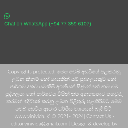
Chat on WhatsApp (+94 77 359 6107)
Copyrights protected: මෙම වෙබ් අඩවියේ පළකරනු
ලබන කිනම් හෝ දෙයකින් යම් පුද්ගලයකුට හෝ
පාර්ශවයකට යම්කිසි අගතියක් සිදුවන්නේ නම් එම
පුද්ගලයා හෝ පාර්ශවය විසින් තම අනන්‍යතාව තහවුරු
කරමින් ඉදිරිපත් කරනු ලබන පිළිතුරු පළකිරීමට මෙම
වෙබ් අඩවිය ආචාර ධර්මීය වශයෙන් බැඳී සිටී.
'www.vinivida.lk' © 2021- 2024| Contact Us -
editor.vinivida@gmail.com |
Design & develop by