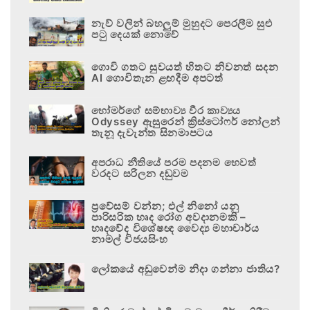
නැව් වලින් බහලුම් මුහුදට පෙරලීම සුළු
පටු දෙයක් නොවේ
ගොවි ගතට සුවයත් හිතට නිවනත් සදන
AI ගොවිතැන ළඟදීම අපටත්
හෝමර්ගේ සම්භාව්‍ය වීර කාව්‍යය
Odyssey ඇසුරෙන් ක්‍රිස්ටෝෆර් නෝලන්
තැනූ දැවැන්ත සිනමාපටය
අපරාධ නීතියේ පරම පදනම හෙවත්
වරදට සරිලන දඬුවම
ප්‍රවේසම් වන්න; එල් නිනෝ යනු
පාරිසරික හෘද රෝග අවදානමකි –
හෘදවේද විශේෂඥ වෛද්‍ය මහාචාර්ය
නාමල් විජයසිංහ
ලෝකයේ අඩුවෙන්ම නිදා ගන්නා ජාතිය?