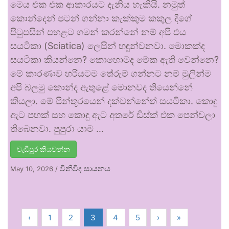
මෙය එක එක ආකාරයට දැනිය හැකියි. නමුත්
කොන්දෙන් පටන් ගන්නා කැක්කුම කකුල දිගේ
පිටුපසින් පහළට ගමන් කරන්නේ නම් අපි එය
සයටිකා (Sciatica) ලෙසින් හඳුන්වනවා. මොකක්ද
සයටිකා කියන්නෙ? කොහොමද මේක ඇති වෙන්නෙ?
මේ කාරණාව හරියටම තේරුම් ගන්නට නම් මුලින්ම
අපි බලමු කොන්ද ඇතුළේ මොනවද තියෙන්නේ
කියලා. මේ පින්තූරයෙන් දක්වන්නේත් සයටිකා. කොඳු
ඇට පහක් සහ කොඳු ඇට අතරේ ඩිස්ක් එක පෙන්වලා
තිබෙනවා. පුපුරා යාම …
වැඩිපුර කියවන්න
විනිවිද සායනය
May 10, 2026
/
‹
1
2
3
4
5
›
»