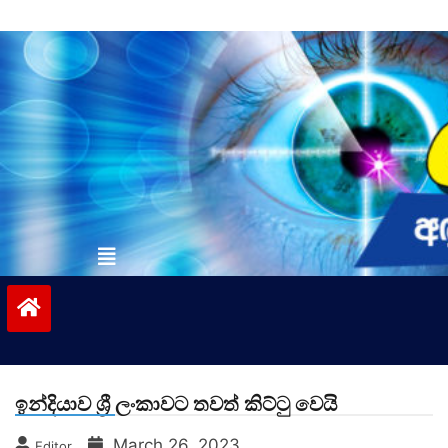
Skip
to
content
vinivida.lk
ඉන්දියාව ශ්‍රී ලංකාවට තවත් කිට්ටු වෙයි
March 26, 2023
Editor