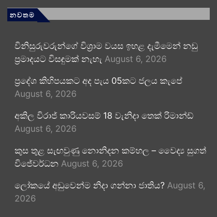
නවතම
විනිසුරුවරුන්ගේ විශ්‍රාම වයස ඉහළ දැමීමෙන් නඩු
ප්‍රමාදයට විසඳුමක් නැහැ
August 6, 2026
ප්‍රදේශ කිහිපයකට අද පැය 05කට ජලය කැපේ
August 6, 2026
අකිල විරාජ් කාරියවසම් 18 වැනිදා තෙක් රිමාන්ඩ්
August 6, 2026
කුස තුළ සැඟවුණු නොනිදන කම්හල – වෛද්‍ය සුගත්
විජේවර්ධන
August 6, 2026
ලෝකයේ අඩුවෙන්ම නිදා ගන්නා ජාතිය?
August 6,
2026