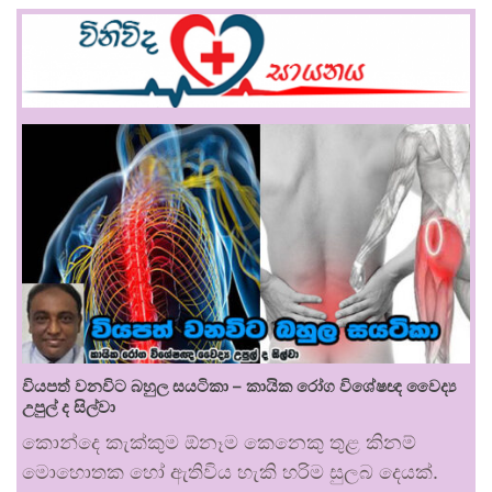
වියපත් වනවිට බහුල සයටිකා – කායික රෝග විශේෂඥ වෛද්‍ය
උපුල් ද සිල්වා
කොන්දෙ කැක්කුම ඕනෑම කෙනෙකු තුළ කිනම්
මොහොතක හෝ ඇතිවිය හැකි හරිම සුලබ දෙයක්.