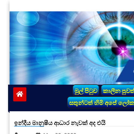
Skip
to
content
vinivida.lk
මුල් පිටුව
කාලීන පුවත
සතුන්ටත් හිමි අපේ ලෝ
ඉන්දීය මානුෂීය ආධාර නැවක් අද එයි