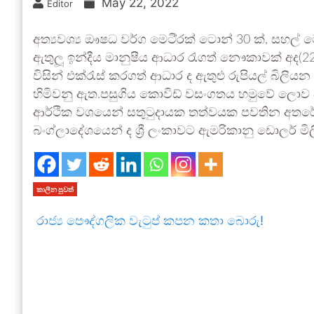
May 22, 2022
Editor
අත්‍යවශ්‍ය ඖෂධ වර්ග මෙටි‍්‍රක් ටොන් 30 ක්, සහල් මෙට
ඇතුලූ‍ ඉන්දීය මානුෂීය ආධාර රැගත් නෞකාවක් අද(22)
විසින් එක්රැස් කරගත් ආධාර ද ඇතුළු රුපියල් බිලිය
හිමිවනු ඇත.පසුගිය කොවිඩ් වසංගතය හමුවේ ලොව 
ආර්ථික වශයෙන් සතුටුදායක තත්වයක පවතින අතරේ අ
බංග්ලාදේශයෙන් ද ශ්‍රී ලංකාවට ඇමරිකානු ඩොලර් මිල
කාලීන පුවත්
රාජ්‍ය පෞද්ගලික වැටුප් කපන කතා බොරු!