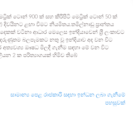
්‍රික් ටොන් 900 ක් සහ කිරිපිටි මෙට්‍රික් ටොන් 50 ක්
 දිවයිනට ළඟා වීමට නියමිතය.තමිල්නාඩු ප‍්‍රාන්තය
න දෙකක් වටිනා ආධාර මෙලෙස ඉන්දියාවෙන් ශ‍්‍රී ලංකාවට
දරුණුතම බලපෑමකට නතු වූ ඉන්දියාව අද වන විට
ත්‍යවශ්‍ය ඖෂධ මිලදී ගැනීම සඳහා මේ වන විට
ියන 2 ක පරිත්‍යාගයක් හිමිව තිබේ
සාමාන්‍ය පෙළ රාජකාරි සඳහා ඉන්ධන ලබා ගැනීමේ
පහසුවක්