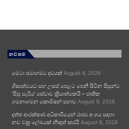
නවතම
මෙටා සමාගමට දඩයක්
August 8, 2026
ශිෂ්‍යත්වයට සහ උසස් පෙළට පෙනී සිටින සිසුන්ට
‘සිසු සැරිය’ සේවාව ක්‍රියාත්මකයි – ජාතික
ගමනාගමන කොමිෂන් සභාව
August 8, 2026
දත්ත ආරක්ෂණ අධිකාරියෙන් රාජ්‍ය අංශය සඳහා
නව චක්‍ර ලේඛයක් නිකුත් කරයි
August 8, 2026