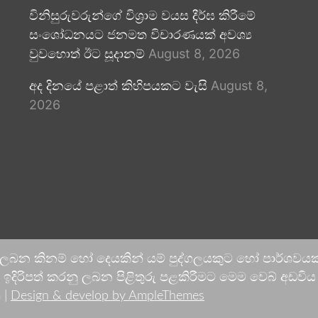
විනිසුරුවරුන්ගේ විශ්‍රාම වයස දීර්ඝ කිරීමේ
සංශෝධනයට ජනමත විචාරණයක් අවශ්‍ය
වුවහොත් ඊට සූදානම්
August 8, 2026
අද දිනයේ පළාත් කිහිපයකට වැසි
August 8,
2026
 ලබන කිනම් හෝ දෙයකින් යම් පුද්ගලයකුට හෝ පාර්ශවයකට
දිරිපත් කරනු ලබන පිළිතුරු පළකිරීමට මෙම වෙබ් අඩවිය ආච
 |
Design & develop by AmpleThemes