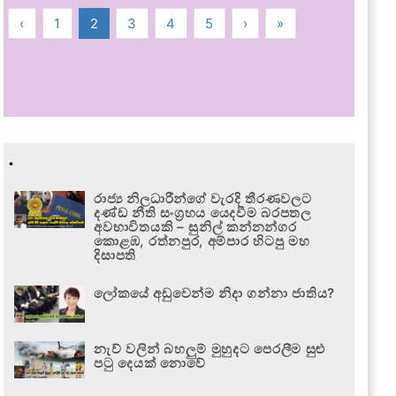
‹
1
2
3
4
5
›
»
.
රාජ්‍ය නිලධාරීන්ගේ වැරදි තීරණවලට
දණ්ඩ නීති සංග්‍රහය යෙදවීම බරපතල
අවභාවිතයකි – සුනිල් කන්නන්ගර
කොළඹ, රත්නපුර, අම්පාර හිටපු මහ
දිසාපති
ලෝකයේ අඩුවෙන්ම නිදා ගන්නා ජාතිය?
නැව් වලින් බහලුම් මුහුදට පෙරලීම සුළු
පටු දෙයක් නොවේ