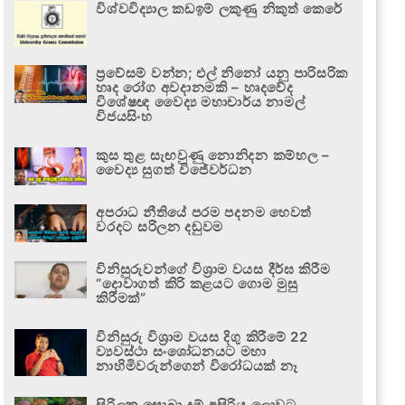
විශ්වවිද්‍යාල කඩඉම් ලකුණු නිකුත් කෙරේ
ප්‍රවේසම් වන්න; එල් නිනෝ යනු පාරිසරික
හෘද රෝග අවදානමකි – හෘදවේද
විශේෂඥ වෛද්‍ය මහාචාර්ය නාමල්
විජයසිංහ
කුස තුළ සැඟවුණු නොනිදන කම්හල –
වෛද්‍ය සුගත් විජේවර්ධන
අපරාධ නීතියේ පරම පදනම හෙවත්
වරදට සරිලන දඬුවම
විනිසුරුවන්ගේ විශ්‍රාම වයස දීර්ඝ කිරීම
“දොවාගත් කිරි කළයට ගොම මුසු
කිරීමක්”
විනිසුරු විශ්‍රාම වයස දිගු කිරීමේ 22
ව්‍යවස්ථා සංශෝධනයට මහා
නාහිමිවරුන්ගෙන් විරෝධයක් නෑ
සිරිලක සොබා දම් අසිරිය ලොවට