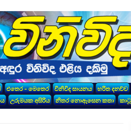
්
එතෙර - මෙතෙර
විනිවිද සායනය
හරිත දනව්ව
කය
උරුමයක අසිරිය
නිතර නොඇසෙන කතා
කාටූ