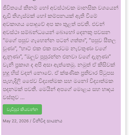
ජීවිතයේ කිනම් හෝ අවස්ථාවක මානසික වශයෙන්
දැඩි තිගැස්මක් හෝ කම්පනයක් ඇති වීමේ
අවකාශය පොදුවේ අප කා තුළත් පවතී. එවන්
අවස්ථා සම්බන්ධයෙන් බොහෝ දෙනකු පවසන
“මගේ පපුව ගැහෙන්න පටන් ගත්තා”, “පපුව සීතල
වුණා”, “හාට් එක එක පාරටම නැවතුණා වගේ
දැනුණා”, “ඔලුව පුපුරන්න එනවා වගේ දැනුණා”
වැනි ප්‍රකාශ ද අපි අසා ඇත්තෙමු. නමුත් ඒ කිසිවක්
හුදු හිස් වදන් නොවේ. ඒ ක්ෂණික ප්‍රතිචාර පිටුපස
පැහැදිලි ජෛව විද්‍යාත්මක සහ මනෝ විද්‍යාත්මක
පදනමක් පවතී. මෙයින් අපගේ මොළය සහ හෘදය
වස්තුව …
වැඩිපුර කියවන්න
විනිවිද සායනය
May 22, 2026
/