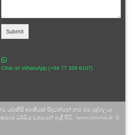
Submit
Chat on WhatsApp (+94 77 359 6107)
 යම්කිසි අගතියක් සිදුවන්නේ නම් එම පුද්ගලයා
ාර ධර්මීය වශයෙන් බැඳී සිටී. 'www.vinivida.lk' ©