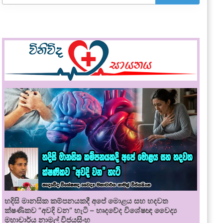
හදිසි මානසික කම්පනයකදී අපේ මොළය සහ හදවත
ක්ෂණිකව “අවදි වන” හැටි – හෘදවේද විශේෂඥ වෛද්‍ය
මහාචාර්ය නාමල් විජයසිංහ