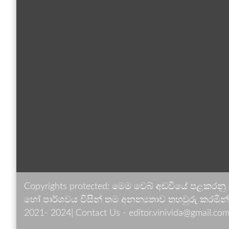
Copyrights protected: මෙම වෙබ් අඩවියේ පළකරනු
හෝ පාර්ශවය විසින් තම අනන්‍යතාව තහවුරු කරමින් ඉ
2021- 2024| Contact Us - editor.vinivida@gmail.com