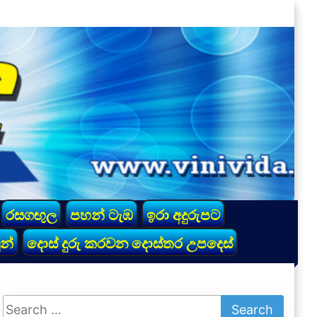
රසගඟුල
පහන් ටැඹ
ඉරා අදුරුපට
න්
දොස් දුරු කරවන දොස්තර උපදෙස්