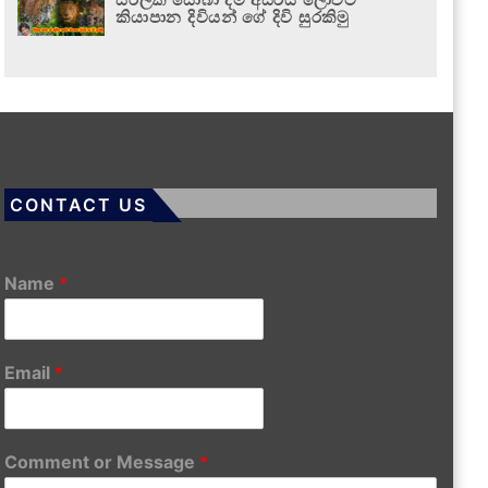
කියාපාන දිවියන් ගේ දිවි සුරකිමු
CONTACT US
Name
*
Email
*
Comment or Message
*