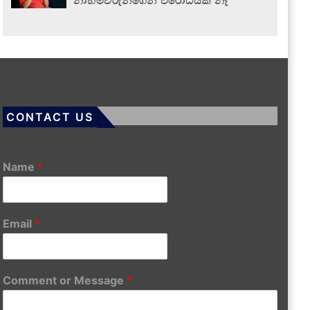
නාහිමිවරුන්ගෙන් විරෝධයක් නෑ
CONTACT US
Name
*
Email
*
Comment or Message
*