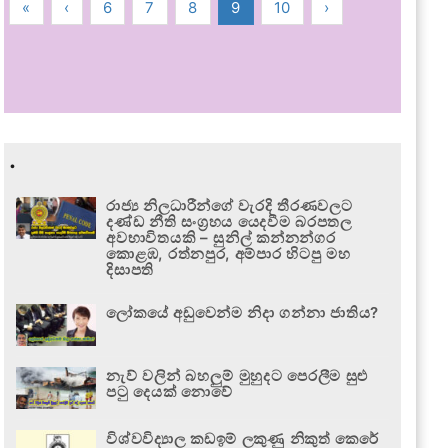
«
‹
6
7
8
9
10
›
.
රාජ්‍ය නිලධාරීන්ගේ වැරදි තීරණවලට
දණ්ඩ නීති සංග්‍රහය යෙදවීම බරපතල
අවභාවිතයකි – සුනිල් කන්නන්ගර
කොළඹ, රත්නපුර, අම්පාර හිටපු මහ
දිසාපති
ලෝකයේ අඩුවෙන්ම නිදා ගන්නා ජාතිය?
නැව් වලින් බහලුම් මුහුදට පෙරලීම සුළු
පටු දෙයක් නොවේ
විශ්වවිද්‍යාල කඩඉම් ලකුණු නිකුත් කෙරේ