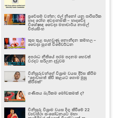
ප්‍රවේසම් වන්න; එල් නිනෝ යනු පාරිසරික
හෘද රෝග අවදානමකි – හෘදවේද
විශේෂඥ වෛද්‍ය මහාචාර්ය නාමල්
විජයසිංහ
කුස තුළ සැඟවුණු නොනිදන කම්හල –
වෛද්‍ය සුගත් විජේවර්ධන
අපරාධ නීතියේ පරම පදනම හෙවත්
වරදට සරිලන දඬුවම
විනිසුරුවන්ගේ විශ්‍රාම වයස දීර්ඝ කිරීම
“දොවාගත් කිරි කළයට ගොම මුසු
කිරීමක්”
ගණිතය බැරිකම මෝඩකමක් ද?
විනිසුරු විශ්‍රාම වයස දිගු කිරීමේ 22
ව්‍යවස්ථා සංශෝධනයට මහා