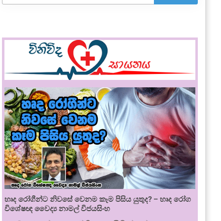
හෘද රෝගීන්ට නිවසේ වෙනම කෑම පිසිය යුතුද? – හෘද රෝග
විශේෂඥ වෛද්‍ය නාමල් විජයසිංහ