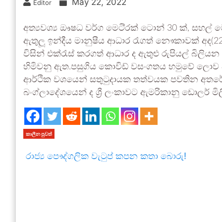
May 22, 2022
Editor
අත්‍යවශ්‍ය ඖෂධ වර්ග මෙටි‍්‍රක් ටොන් 30 ක්, සහල් මෙට
ඇතුලූ‍ ඉන්දීය මානුෂීය ආධාර රැගත් නෞකාවක් අද(22)
විසින් එක්රැස් කරගත් ආධාර ද ඇතුළු රුපියල් බිලිය
හිමිවනු ඇත.පසුගිය කොවිඩ් වසංගතය හමුවේ ලොව 
ආර්ථික වශයෙන් සතුටුදායක තත්වයක පවතින අතරේ අ
බංග්ලාදේශයෙන් ද ශ්‍රී ලංකාවට ඇමරිකානු ඩොලර් මිල
කාලීන පුවත්
රාජ්‍ය පෞද්ගලික වැටුප් කපන කතා බොරු!