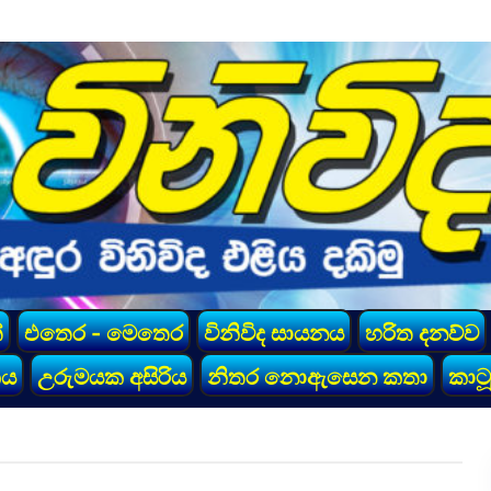
්
එතෙර - මෙතෙර
විනිවිද සායනය
හරිත දනව්ව
කය
උරුමයක අසිරිය
නිතර නොඇසෙන කතා
කාටූ