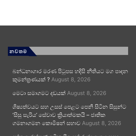
නවතම
බන්ධනාගාර මරණ පිටුපස හදිසි නීතියට මග පාදන
කුමන්ත්‍රණයක් ?
August 8, 2026
මෙටා සමාගමට දඩයක්
August 8, 2026
ශිෂ්‍යත්වයට සහ උසස් පෙළට පෙනී සිටින සිසුන්ට
‘සිසු සැරිය’ සේවාව ක්‍රියාත්මකයි – ජාතික
ගමනාගමන කොමිෂන් සභාව
August 8, 2026