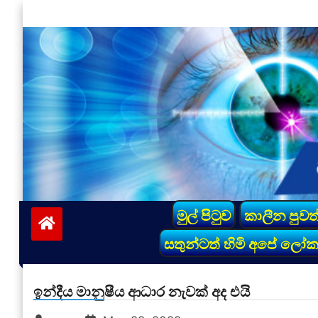
Skip
to
content
vinivida.lk
මුල් පිටුව
කාලීන පුවත
සතුන්ටත් හිමි අපේ ලෝ
ඉන්දීය මානුෂීය ආධාර නැවක් අද එයි