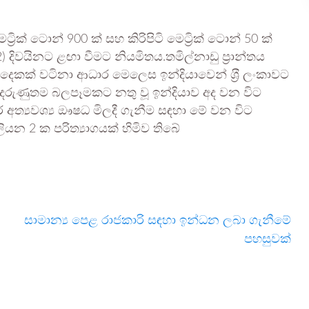
්‍රික් ටොන් 900 ක් සහ කිරිපිටි මෙට්‍රික් ටොන් 50 ක්
 දිවයිනට ළඟා වීමට නියමිතය.තමිල්නාඩු ප‍්‍රාන්තය
න දෙකක් වටිනා ආධාර මෙලෙස ඉන්දියාවෙන් ශ‍්‍රී ලංකාවට
දරුණුතම බලපෑමකට නතු වූ ඉන්දියාව අද වන විට
ත්‍යවශ්‍ය ඖෂධ මිලදී ගැනීම සඳහා මේ වන විට
ියන 2 ක පරිත්‍යාගයක් හිමිව තිබේ
සාමාන්‍ය පෙළ රාජකාරි සඳහා ඉන්ධන ලබා ගැනීමේ
පහසුවක්