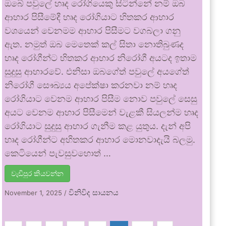
ඔබේ පවුලේ හෘද රෝගියෙකු සිටින්නේ නම් ඔබ
ආහාර පිසීමේදී හෘද රෝගියාට හිතකර ආහාර
වශයෙන් වෙනමම ආහාර පිසීමට වගබලා ගනු
ඇත. නමුත් ඔබ මෙතෙක් කල් සිතා නොතිබුණද
හෘද රෝගීන්ට හිතකර ආහාර නිරෝගී අයටද ඉතාම
සුදුසු ආහාරවේ. එනිසා ඔබගේත් පවුලේ අයගේත්
නිරෝගී සෞඛ්‍යය අපේක්ෂා කරනවා නම් හෘද
රෝගියාට වෙනම ආහාර පිසීම නොව පවුලේ සෙසු
අයට වෙනම ආහාර පිසීමෙන් වැළකී සියලන්ම හෘද
රෝගියාට සුදුසු ආහාර ගැනීම කළ යුතුය. දැන් අපි
හෘද රෝගීන්ට අහිතකර ආහාර මොනවාදැයි බලමු.
කෙටියෙන් පැවසුවහොත් …
වැඩිපුර කියවන්න
විනිවිද සායනය
November 1, 2025
/