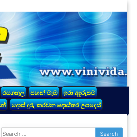
රසගඟුල
පහන් ටැඹ
ඉරා අදුරුපට
න්
දොස් දුරු කරවන දොස්තර උපදෙස්