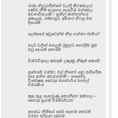
රාජ්‍ය නිලධාරීන්ගේ වැරදි තීරණවලට
දණ්ඩ නීති සංග්‍රහය යෙදවීම බරපතල
අවභාවිතයකි – සුනිල් කන්නන්ගර
කොළඹ, රත්නපුර, අම්පාර හිටපු මහ
දිසාපති
ලෝකයේ අඩුවෙන්ම නිදා ගන්නා ජාතිය?
නැව් වලින් බහලුම් මුහුදට පෙරලීම සුළු
පටු දෙයක් නොවේ
විශ්වවිද්‍යාල කඩඉම් ලකුණු නිකුත් කෙරේ
ප්‍රවේසම් වන්න; එල් නිනෝ යනු පාරිසරික
හෘද රෝග අවදානමකි – හෘදවේද
විශේෂඥ වෛද්‍ය මහාචාර්ය නාමල්
විජයසිංහ
කුස තුළ සැඟවුණු නොනිදන කම්හල –
වෛද්‍ය සුගත් විජේවර්ධන
අපරාධ නීතියේ පරම පදනම හෙවත්
වරදට සරිලන දඬුවම