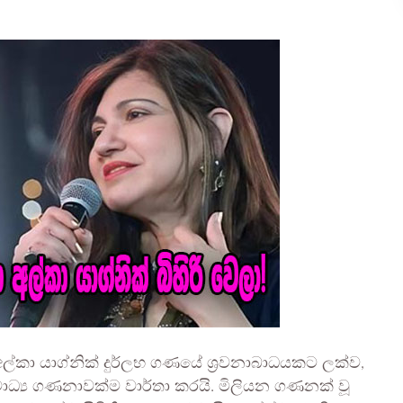
අල්කා යාග්නික් දුර්ලභ ගණයේ ශ්‍රවනාබාධයකට ලක්ව,
ය මාධ්‍ය ගණනාවක්ම වාර්තා කරයි. මිලියන ගණනක් වූ