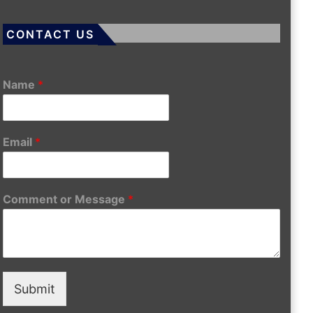
CONTACT US
Name
*
Email
*
Comment or Message
*
Submit