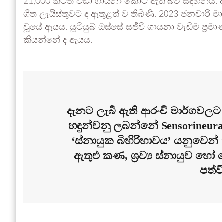
21,000 කටත් වඩා ගායනා කොට ඇති බව සඳහන්ය. ඇගේ 
ගීත ලැයිස්තුවට ද ඇතුළත් ව තිබිණි. 2023 ජනවාරි ම
වූයේ ඇයය. යූටියුබ් ඔස්සේ සජීවී ගායනා වැඩිම ප්‍රමා
කියන්නේ ද ඇයය.
දැනට ලැබී ඇති ආරංචි මාර්ගවලට 
හඳුන්වනු ලබන්නේ Sensorineural
‘ස්නායුක බිහිරිභාවය’ යනුවෙන්
ඇතුළු කණ, ශ්‍රව්‍ය ස්නායුව 
පත්ව