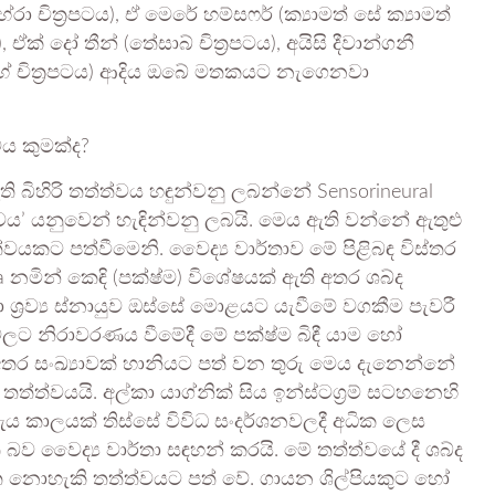
්රා චිත්‍රපටය), ඒ මෙරේ හම්සෆර් (ක්‍යාමත් සේ ක්‍යාමත්
 ඒක් දෝ තීන් (තේසාබ් චිත්‍රපටය), අයිසි දීවාන්ගනී
ෝතා හේ චිත්‍රපටය) ආදිය ඔබේ මතකයට නැගෙනවා
වය කුමක්ද?
 බිහිරි තත්ත්වය හඳුන්වනු ලබන්නේ Sensorineural
භාවය’ යනුවෙන් හැඳින්වනු ලබයි. මෙය ඇති වන්නේ ඇතුළු
්වයකට පත්වීමෙනි. වෛද්‍ය වාර්තාව මේ පිළිබඳ විස්තර
නමින් කෙඳි (පක්ෂ්ම) විශේෂයක් ඇති අතර ශබ්ද
ශ්‍රව්‍ය ස්නායුව ඔස්සේ මොළයට යැවීමේ වගකීම පැවරී
ලට නිරාවරණය වීමේදී මේ පක්ෂ්ම බිඳී යාම හෝ
 අතර සංඛ්‍යාවක් හානියට පත් වන තුරු මෙය දැනෙන්නේ
තත්ත්වයයි. අල්කා යාග්නික් සිය ඉන්ස්ටග්‍රම් සටහනෙහි
ය කාලයක් තිස්සේ විවිධ සංදර්ශනවලදී අධික ලෙස
බව වෛද්‍ය වාර්තා සඳහන් කරයි. මේ තත්ත්වයේ දී ශබ්ද
ත නොහැකි තත්ත්වයට පත් වේ. ගායන ශිල්පියකුට හෝ