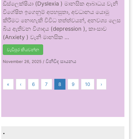
ඩිස්ලෙක්ෂියා (Dyslexia ) මානසික ආබාධය වැනි
විශේෂිත ඉගෙනුම් අපහසුතා, අවධානය යොමු
කිරීමට නොහැකි විවිධ තත්ත්වයන්, අනවශ්‍ය ලෙස
බිය ඇතිවන විශාදය (depression ), කාංසාව
(Anxiety ) වැනි මානසික …
වැඩිපුර කියවන්න
විනිවිද සායනය
November 26, 2025
/
«
‹
6
7
8
9
10
›
.