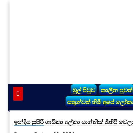
Skip
to
content
vinivida.lk
මුල් පිටුව
කාලීන පුවත්
සතුන්ටත් හිමි අපේ ලෝක
ඉන්දීය සුපිරි ගායිකා අල්කා යාග්නික් බිහිරි වෙලා