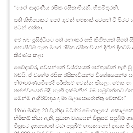
“මගේ ආදරණීය රසික රසිකාවියනි, හිතමිතුරනි,
සති කිහිපයකට පෙර ගුවන් ගමනක් අවසන් වී පිට
පටන් ගත්තා.
මේ බව ප්‍රසිද්ධියට පත් නොකර සති කිහිපයක් සිත
නොසිටීම ගැන මගේ රසික රසිකාවියන් දිගින් දිග
තීරණය කළා.
වෛද්‍යවරු පවසන්නේ වයිරසයක් හේතුවෙන් ඇති වූ 
බවයි. ඒ වගේම රසික රසිකාවියන්ට විශේෂයෙන්ම ස
නිරාවරණයවීමේදී පරිස්සම් වෙන්න කියලා. මේක මා න
තත්ත්වයෙන් මිදී, හැකි ඉක්මනින් ඔබ හමුවන්
මෙන්ම ආශීර්වාදය ද මා බලාපොරොත්තු වෙනවා.”
1966 මාර්තු 20 වැනිදා බටහිර බෙංගාලයේ, කොල්ක
හිමිකම් කියා ඇති, ප්‍රධාන වශයෙන් චිත්‍රපට පසුබි
චිත්‍රපට දහසකටත් වඩා පසුබිම් ගායනයෙන් දායක වී