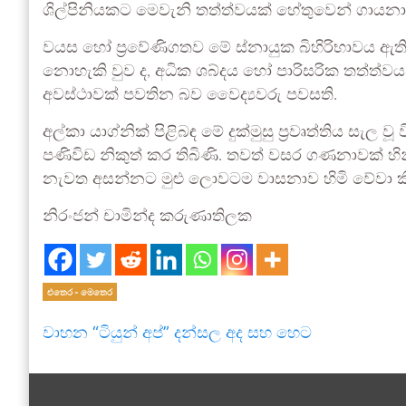
ශිල්පිනියකට මෙවැනි තත්ත්වයක් හේතුවෙන් ගායනා ක
වයස හෝ ප්‍රවේණිගතව මේ ස්නායුක බිහිරිභාවය ඇති 
නොහැකි වුව ද, අධික ශබ්දය හෝ පාරිසරික තත්ත්ව
අවස්ථාවක් පවතින බව වෛද්‍යවරු පවසති.
අල්කා යාග්නික් පිළිබඳ මේ දුක්මුසු ප්‍රවෘත්තිය සැල
පණිවිඩ නිකුත් කර තිබිණි. තවත් වසර ගණනාවක් හි
නැවත අසන්නට මුළු ලොවටම වාසනාව හිමි වේවා කියා 
නිරංජන් චාමින්ද කරුණාතිලක
එතෙර - මෙතෙර
වාහන “ටියුන් අප්” දන්සල අද සහ හෙට