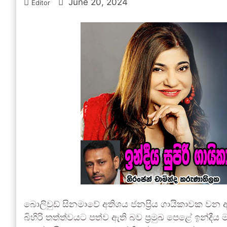
June 20, 2024
Editor
බොලිවුඩ් සිනමාවේ අතිශය ජනප්‍රිය ගායිකාවක වන 
බිහිරි තත්ත්වයට පත්ව ඇති බව ප්‍රමුඛ පෙළේ ඉන්දී