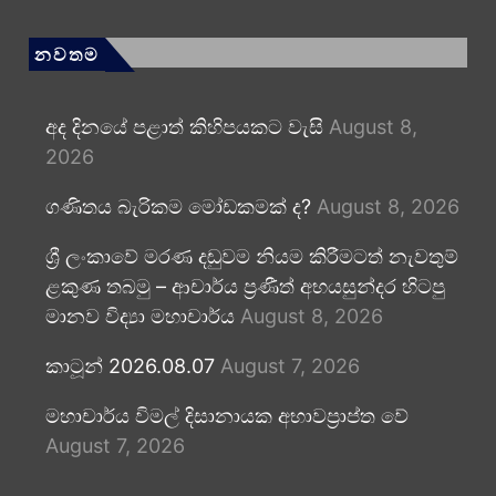
නවතම
අද දිනයේ පළාත් කිහිපයකට වැසි
August 8,
2026
ගණිතය බැරිකම මෝඩකමක් ද?
August 8, 2026
ශ්‍රී ලංකාවේ මරණ දඬුවම නියම කිරීමටත් නැවතුම්
ළකුණ තබමු – ආචාර්ය ප්‍රණීත් අභයසුන්දර හිටපු
මානව විද්‍යා මහාචාර්ය
August 8, 2026
කාටූන් 2026.08.07
August 7, 2026
මහාචාර්ය විමල් දිසානායක අභාවප්‍රාප්ත වේ
August 7, 2026