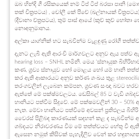
ඔබ හින්දි ගී රසිකයෙක් නම් ටිප් ටිප් බරසා පානි (මොහ
තක් චිත්‍රපටය) , චෝලී කේ පීචේ (ඛල්නායක් චිත්‍රපටය),
(දීවානා ච්ත්‍රපටය), තුම් පාස් ආයේ (කුච් කුච් හ
නොඅනුමානය.
අල්කා යාග්නික් හට සැබවින්ම වැළඳුණු රෝගී තත්ත්
දැනට ලැබී ඇති ආරංචි මාර්ගවලට අනුව ඇය පත්ව ඇති
hearing loss – SNHL නමිනි. මෙය ‘ස්නායුක බිහිරි
කණ, ශ්‍රව්‍ය ස්නායුව හෝ මොළය හෝ යම් හානි තත්ත
කර ඇති ආකාරයට අනුව කර්ණ ශංඛය තුළ stereocilia 
තරංගවලින් ලැබෙන කම්පන, ශ්‍රවණ සංඥා බවට හරවා 
ඇත්තේ මේ පක්ෂ්මවලටය. ඩෙසිබල් 85 ට වැඩි ශබ්දව
හානියට පත්වීම සිදුවේ. මේ පක්ෂමවලින් 30 – 50%
නැත. මේවා හානියට පත්වීමේ අවසන් ප්‍රතිඵලය බිහිරි 
වෛරස් පිළිබඳ කාරණයක් සඳහන් කළ ද සැබවින්ම ඇ
ශබ්දයට නිරාවරණය වීම මේ තත්ත්වයට හේතු වී ඇති 
ඇසෙන නමුත් කිසිවක් පැහැදිලිව වෙන් කර හඳුනාග