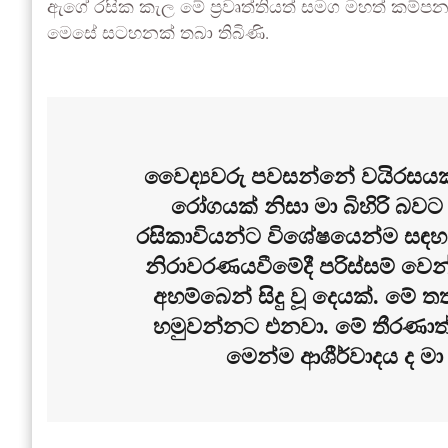
ඇගේ රසික කැල මේ ප්‍රවෘත්තියත් සමග මහත් කම්පනයක
මෙසේ සටහනක් තබා තිබිණි.
වෛද්‍යවරු පවසන්නේ වයිරසයක්
රෝගයක් නිසා මා බිහිරි බවට
රසිකාවියන්ට විශේෂයෙන්ම සඳහ
නිරාවරණයවීමේදී පරිස්සම් වෙ
අහම්බෙන් සිදු වූ දෙයක්. මේ ත
හමුවන්නට එනවා. මේ තීර
මෙන්ම ආශීර්වාදය ද ම