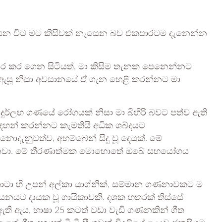
ව යන විට මට කිසිවක් නෑසෙන බව එකපාරටම දැනෙන්න
ේ සිර කර ගෙන සිටියත්, මා කිසිම තැනක පෙනෙන්නට
ටම ඇසූ නිසා අවසානයේ ඒ ගැන හෙළි කරන්නට මා
දුර්ලභ ගණයේ රෝගයක් නිසා මා බිහිරි බවට පත්ව ඇති
ඳහන් කරන්නට කැමතියි අධික ශබ්දයට
ොදැනුවත්ව, අහම්බෙන් සිදු වූ දෙයක්. මේ
නට එනවා. මේ තීරණාත්මක මොහොතේ ඔබේ සහයෝගය
ොටා හි උපන් අල්කා යාග්නික්, සම්මාන ගණනාවකට ම
ම් ගායනයට දායක වූ ගායිකාවකි. දශක හතරක් තිස්සේ
 ඇති ඇය, භාෂා 25 කටත් වඩා වැඩි ගණනකින් ගීත