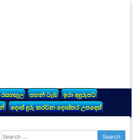
රසගඟුල
පහන් ටැඹ
ඉරා අදුරුපට
න්
දොස් දුරු කරවන දොස්තර උපදෙස්