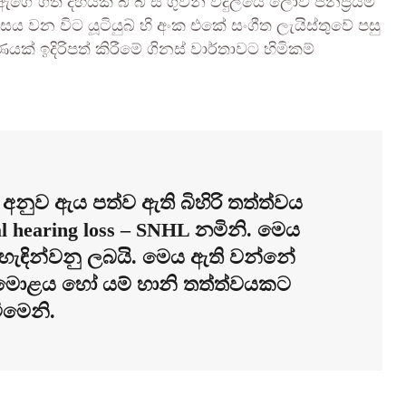
ගීත දහයක් බී බී සී ගුවන් විදුලියේ ලොව ජනප්‍රියම
ාසය වන විට යූටියුබ් හි අංක එකේ සංගීත ලැයිස්තුවේ පසු
ණයක් ඉදිරිපත් කිරීමේ ගිනස් වාර්තාවට හිමිකම්
අනුව ඇය පත්ව ඇති බිහිරි තත්ත්වය
 hearing loss – SNHL නමිනි. මෙය
 හැඳින්වනු ලබයි. මෙය ඇති වන්නේ
හෝ මොළය හෝ යම් හානි තත්ත්වයකට
ීමෙනි.