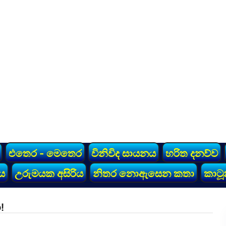
එතෙර - මෙතෙර
විනිවිද සායනය
හරිත දනව්ව
ය
උරුමයක අසිරිය
නිතර නොඇසෙන කතා
කාටූ
!