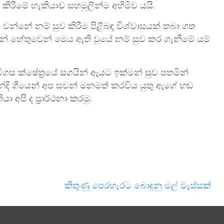
ිරීමේ හැකියාව සහමුලින්ම අහිමිව යයි.
වන්නේ නම් සුව කිරීම පිළිබඳ විශ්වාසයක් තබා ගත
යන් හේතුවෙන් මෙය ඇති වූයේ නම් සුව කර ගැනීමේ යම්
 වූ විගස ක්ෂේත්‍රයේ සගයින් ඇයට ඉක්මන් සුව පතමින්
න්දි ගීයෙන් අප සවන් මනමත් කරවිය යුතු ඇගේ හඬ
අපි ද ප්‍රාර්ථනා කරමු.
කිතුණු පෙරහැරට බොදුනු මල් වැස්සක්