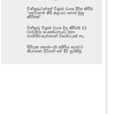
විනිසුරුවන්ගේ විශ්‍රාම වයස දීර්ඝ කිරීම
“දොවාගත් කිරි කළයට ගොම මුසු
කිරීමක්”
විනිසුරු විශ්‍රාම වයස දිගු කිරීමේ 22
ව්‍යවස්ථා සංශෝධනයට මහා
නාහිමිවරුන්ගෙන් විරෝධයක් නෑ
සිරිලක සොබා දම් අසිරිය ලොවට
කියාපාන දිවියන් ගේ දිවි සුරකිමු