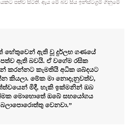
ට පත්ව සිටිති. ඇය මේ බව සිය ඉන්ස්ටග්‍රම් ගිනුමේ
 හේතුවෙන් ඇති වූ දුර්ලභ ගණයේ
 පත්ව ඇති බවයි. ඒ වගේම රසික
න් කරන්නට කැමතියි අධික ශබ්දයට
න්න කියලා. මේක මා නොදැනුවත්ව,
ත්ත්වයෙන් මිදී, හැකි ඉක්මනින් ඔබ
ණාත්මක මොහොතේ ඔබේ සහයෝගය
ා බලාපොරොත්තු වෙනවා.”