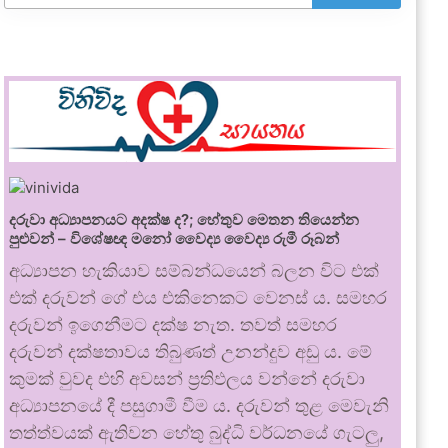
දරුවා අධ්‍යාපනයට අදක්ෂ ද?; හේතුව මෙතන තියෙන්න
පුළුවන් – විශේෂඥ මනෝ වෛද්‍ය වෛද්‍ය රුමී රූබන්
අධ්‍යාපන හැකියාව සම්බන්ධයෙන් බලන විට එක්
එක් දරුවන් ගේ එය එකිනෙකට වෙනස් ය. සමහර
දරුවන් ඉගෙනීමට දක්ෂ නැත. තවත් සමහර
දරුවන් දක්ෂතාවය තිබුණත් උනන්දුව අඩු ය. මේ
කුමක් වුවද එහි අවසන් ප්‍රතිඵලය වන්නේ දරුවා
අධ්‍යාපනයේ දී පසුගාමී වීම ය. දරුවන් තුළ මෙවැනි
තත්ත්වයක් ඇතිවන හේතු බුද්ධි වර්ධනයේ ගැටලු,