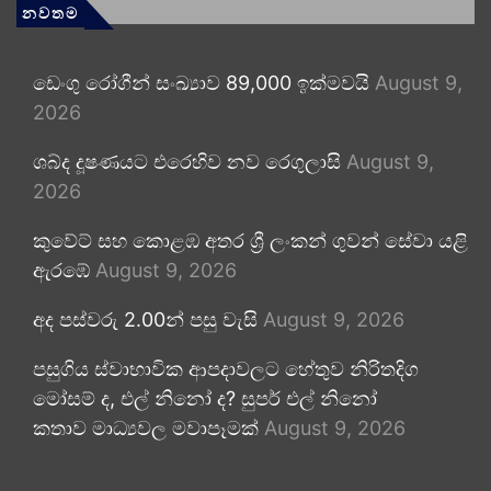
නවතම
ඩෙංගු රෝගීන් සංඛ්‍යාව 89,000 ඉක්මවයි
August 9,
2026
ශබ්ද දූෂණයට එරෙහිව නව රෙගුලාසි
August 9,
2026
කුවේට් සහ කොළඹ අතර ශ්‍රී ලංකන් ගුවන් සේවා යළි
ඇරඹේ
August 9, 2026
අද පස්වරු 2.00න් පසු වැසි
August 9, 2026
පසුගිය ස්වාභාවික ආපදාවලට හේතුව නිරිතදිග
මෝසම් ද, එල් නිනෝ ද? සුපර් එල් නිනෝ
කතාව මාධ්‍යවල මවාපෑමක්
August 9, 2026