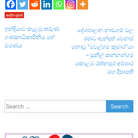
කාලීන පුවත්
ඉන්දියාව කැළඹූ තරුණ
දේශපාලන නාඩගම් වල
ගණකාධිකාරිනිය ගේ
රජාට ඇන්දත් වෙනස්
මරණය
නොවූ “වෙල්ගම කුමාර”යා
– සුනිල් කන්නන්ගර
කොළඹ රත්නපුර අම්පාර
මහ දිසාපති