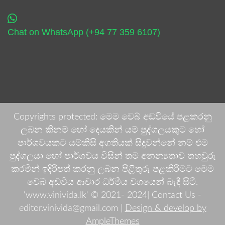
Chat on WhatsApp (+94 77 359 6107)
Copyrights protected: මෙම වෙබ් අඩවියේ පළකරනු
ලබන කිනම් හෝ දෙයකින් යම් පුද්ගලයකුට හෝ
පාර්ශවයකට යම්කිසි අගතියක් සිදුවන්නේ නම් එම
පුද්ගලයා හෝ පාර්ශවය විසින් තම අනන්‍යතාව තහවුරු
කරමින් ඉදිරිපත් කරනු ලබන පිළිතුරු පළකිරීමට මෙම
වෙබ් අඩවිය ආචාර ධර්මීය වශයෙන් බැඳී සිටී.
'www.vinivida.lk' © 2021- 2024| Contact Us -
editor.vinivida@gmail.com |
Design & develop by
AmpleThemes