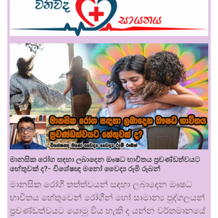
මානසික රෝග සඳහා ලබාදෙන ඖෂධ භාවිතය ප්‍රචණ්ඩත්වයට
හේතුවක් ද?- විශේෂඥ මනෝ වෛද්‍ය රූමි රූබන්
මානසික රෝගී තත්ත්වයන් සඳහා ලබාදෙන ඖෂධ
භාවිතය හේතුවෙන් රෝගීන් හෝ සාමාන්‍ය පුද්ගලයන්
ප්‍රචණ්ඩත්වයට යොමු විය හැකි ද යන්න වර්තමානයේ