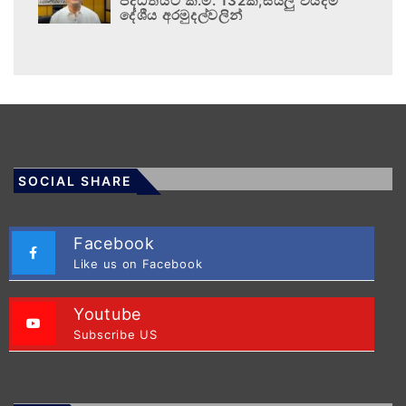
පද්ධතියට කි.මී. 132ක්;සියලු වියදම්
දේශීය අරමුදල්වලින්
SOCIAL SHARE
Facebook
Like us on Facebook
Youtube
Subscribe US