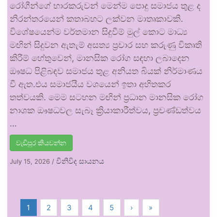
රෝගීන්ගේ භාරකරුවන් මෙන්ම පොදු සමාජය තුළ ද
නිරන්තරයෙන් කතාබහට ලක්වන මාතෘකාවකි.
විශේෂයෙන්ම වර්තමාන සිදුවීම් මුල් කොට මාධ්‍ය
මඟින් සිදුවන ඇතැම් අසත්‍ය ප්‍රචාර සහ කරුණු විකෘති
කිරීම් හේතුවෙන්, මානසික රෝග සඳහා ලබාදෙන
ඖෂධ පිළිබඳව සමාජය තුළ අනියත බියක් නිර්මාණය
වී ඇත.එය සමාජයීය වශයෙන් ඉතා අහිතකර
තත්වයකි. මෙම සටහන මඟින් ප්‍රධාන මානසික රෝග
නාශක ඖෂධවල සැබෑ ක්‍රියාකාරීත්වය, ප්‍රචණ්ඩත්වය
…
වැඩිපුර කියවන්න
විනිවිද සායනය
July 15, 2026
/
1
2
3
4
5
›
»