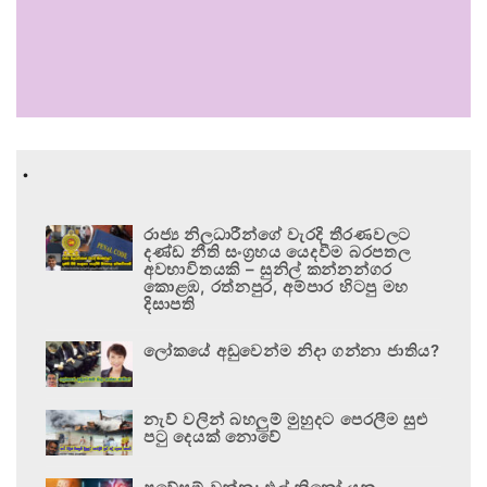
.
රාජ්‍ය නිලධාරීන්ගේ වැරදි තීරණවලට
දණ්ඩ නීති සංග්‍රහය යෙදවීම බරපතල
අවභාවිතයකි – සුනිල් කන්නන්ගර
කොළඹ, රත්නපුර, අම්පාර හිටපු මහ
දිසාපති
ලෝකයේ අඩුවෙන්ම නිදා ගන්නා ජාතිය?
නැව් වලින් බහලුම් මුහුදට පෙරලීම සුළු
පටු දෙයක් නොවේ