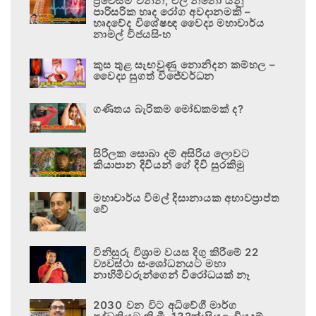
ප්‍රවේසම් වන්න; එල් නිනෝ යනු
පාරිසරික හෘද රෝග අවදානමකි –
හෘදවේද විශේෂඥ වෛද්‍ය මහාචාර්ය
නාමල් විජයසිංහ
කුස තුළ සැඟවුණු නොනිදන කම්හල –
වෛද්‍ය සුගත් විජේවර්ධන
ගණිතය බැරිකම මෝඩකමක් ද?
සිරිලක සොබා දම් අසිරිය ලොවට
කියාපාන දිවියන් ගේ දිවි සුරකිමු
මහාචාර්ය විමල් දිසානායක අභාවප්‍රාප්ත
වේ
විනිසුරු විශ්‍රාම වයස දිගු කිරීමේ 22
ව්‍යවස්ථා සංශෝධනයට මහා
නාහිමිවරුන්ගෙන් විරෝධයක් නෑ
2030 වන විට අධිවේගී මාර්ග