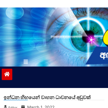
Skip
to
content
vinivida.lk
ඉන්ධන හිඟයෙන් වාහන ධාවනයේ අඩුවක්
March 1, 2022
Editor