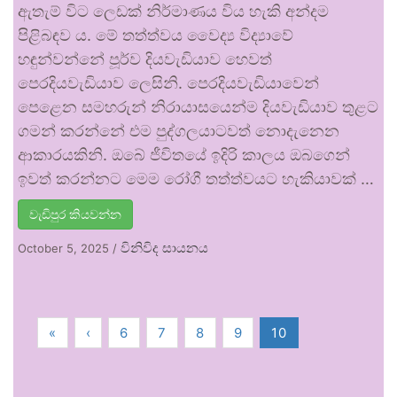
ඇතැම් විට ලෙඩක් නිර්මාණය විය හැකි අන්දම
පිළිබඳව ය. මේ තත්ත්වය වෛද්‍ය විද්‍යාවේ
හඳුන්වන්නේ පූර්ව දියවැඩියාව හෙවත්
පෙරදියවැඩියාව ලෙසිනි. පෙරදියවැඩියාවෙන්
පෙළෙන සමහරුන් නිරායාසයෙන්ම දියවැඩියාව තුළට
ගමන් කරන්නේ එම පුද්ගලයාටවත් නොදැනෙන
ආකාරයකිනි. ඔබේ ජීවිතයේ ඉදිරි කාලය ඔබගෙන්
ඉවත් කරන්නට මෙම රෝගී තත්ත්වයට හැකියාවක් …
වැඩිපුර කියවන්න
විනිවිද සායනය
October 5, 2025
/
«
‹
6
7
8
9
10