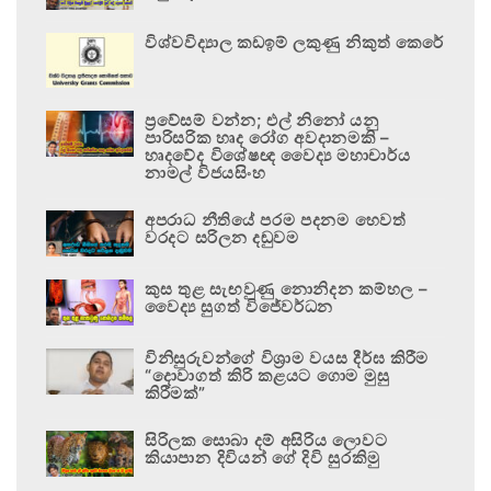
විශ්වවිද්‍යාල කඩඉම් ලකුණු නිකුත් කෙරේ
ප්‍රවේසම් වන්න; එල් නිනෝ යනු
පාරිසරික හෘද රෝග අවදානමකි –
හෘදවේද විශේෂඥ වෛද්‍ය මහාචාර්ය
නාමල් විජයසිංහ
අපරාධ නීතියේ පරම පදනම හෙවත්
වරදට සරිලන දඬුවම
කුස තුළ සැඟවුණු නොනිදන කම්හල –
වෛද්‍ය සුගත් විජේවර්ධන
විනිසුරුවන්ගේ විශ්‍රාම වයස දීර්ඝ කිරීම
“දොවාගත් කිරි කළයට ගොම මුසු
කිරීමක්”
සිරිලක සොබා දම් අසිරිය ලොවට
කියාපාන දිවියන් ගේ දිවි සුරකිමු