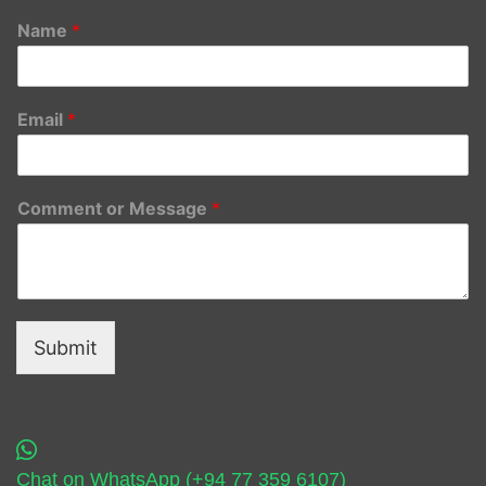
Name
*
Email
*
Comment or Message
*
Submit
Chat on WhatsApp (+94 77 359 6107)