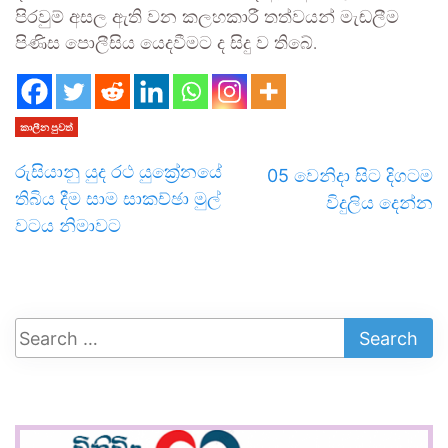
පිරවුම් අසල ඇති වන කලහකාරී තත්වයන් මැඬලීම
පිණිස පොලීසිය යෙදවීමට ද සිදු ව තිබේ.
කාලීන පුවත්
රුසියානු යුද රථ යුක්‍රේනයේ
05 වෙනිදා සිට දිගටම
තිබිය දීම සාම සාකච්ඡා මුල්
විදුලිය දෙන්න
වටය නිමාවට