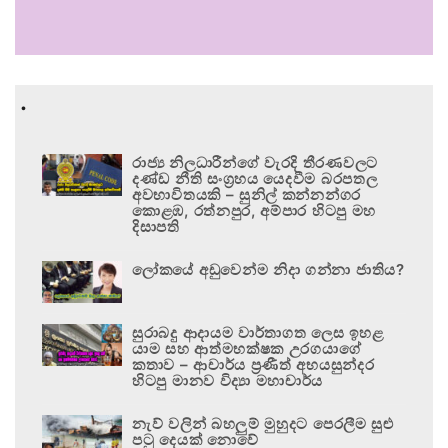
.
රාජ්‍ය නිලධාරීන්ගේ වැරදි තීරණවලට
දණ්ඩ නීති සංග්‍රහය යෙදවීම බරපතල
අවභාවිතයකි – සුනිල් කන්නන්ගර
කොළඹ, රත්නපුර, අම්පාර හිටපු මහ
දිසාපති
ලෝකයේ අඩුවෙන්ම නිදා ගන්නා ජාතිය?
සුරාබදු ආදායම වාර්තාගත ලෙස ඉහළ
යාම සහ ආත්මභක්ෂක උරගයාගේ
කතාව – ආචාර්ය ප්‍රණීත් අභයසුන්දර
හිටපු මානව විද්‍යා මහාචාර්ය
නැව් වලින් බහලුම් මුහුදට පෙරලීම සුළු
පටු දෙයක් නොවේ