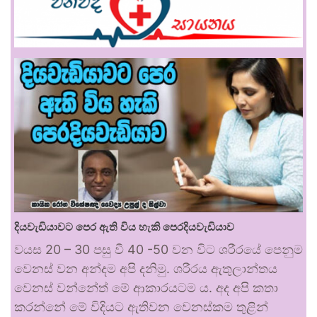
දියවැඩියාවට පෙර ඇති විය හැකි පෙරදියවැඩියාව
වයස 20 – 30 පසු වී 40 -50 වන විට ශරීරයේ පෙනුම
වෙනස් වන අන්දම අපි දනිමු. ශරීරය ඇතුලාන්තය
වෙනස් වන්නේත් මේ ආකාරයටම ය. අද අපි කතා
කරන්නේ මේ විදියට ඇතිවන වෙනස්කම තුළින්