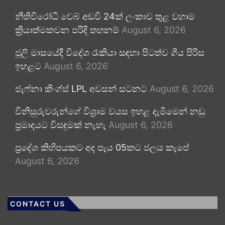
නීතිවිරෝධී වෙබ් අඩවි 24ක් ලංකාව තුළ වහාම
ක්‍රියාත්මකවන පරිදි තහනම්
August 6, 2026
ජූලි මාසයේදී විදේශ රැකියා සඳහා පිටත්ව ගිය පිරිස
ඉහළට
August 6, 2026
ජැෆ්නා කිංග්ස් LPL අවසන් සටනට
August 6, 2026
විනිසුරුවරුන්ගේ විශ්‍රාම වයස ඉහළ දැමීමෙන් නඩු
ප්‍රමාදයට විසඳුමක් නැහැ
August 6, 2026
ප්‍රදේශ කිහිපයකට අද පැය 05කට ජලය කැපේ
August 6, 2026
CONTACT US