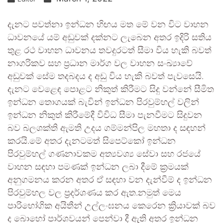
දැනට පවත්නා ඉන්ධන හිඟය මත මේ වන විට වාහන
ධාවනයේ යම් අඩුවක් දක්නට ලැබෙන අතර ඉදිරි සතිය
තුළ රථ වාහන ධාවනය තවදුරටත් සීමා විය හැකි බවත්
නාගරිකව සහ ප්‍රධාන මාර්ග වල වාහන සංඛ්‍යාවේ
අඩුවක් සේම තදබදය ද අඩු විය හැකි බවත් පැවසෙයි.
දැනට වෙළෙඳ පොළට නිකුත් කිරීමට සිදු වන්නේ සීමිත
ඉන්ධන තොගයක් බැවින් ඉන්ධන පිරවුම්හල් වලින්
ඉන්ධන නිකුත් කිරීමේදී විවිධ සීමා පැනවීමට සිදුවන
බව බලශක්ති ඇමති උදය ගම්මන්පිල මහතා ද සඳහන්
කරයි.මේ අතර දැනටමත් සිපෙට්කෝ ඉන්ධන
පිරවුම්හල් ගණනාවකම අත්‍යවශ්‍ය සේවා සහ රජයේ
වාහන සඳහා පමණක් ඉන්ධන ලබා දීමේ ක‍්‍රමයක්
අනුගමනය කරන අතර ඒ සඳහා වන දැන්වීම් ද ඉන්ධන
පිරවුම්හල වල ප‍්‍රදර්ශණය කර ඇත.නමුත් මෙය
පාරිභෝගික අයිතීන් උල්ලංඝනය කෙරෙන ක්‍රියාවක් බව
ද බොහෝ පාර්ශවයන් පෙන්වා දී ඇති අතර ඉන්ධන