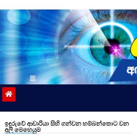
Skip
to
content
vinivida.lk
ඉඳුරුවේ ආචාරියා සිහි ගන්වන හම්බන්තොට වන
අලි මෙහෙයුම