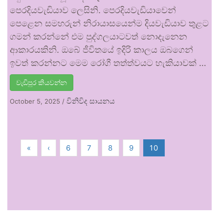
පෙරදියවැඩියාව ලෙසිනි. පෙරදියවැඩියාවෙන්
පෙළෙන සමහරුන් නිරායාසයෙන්ම දියවැඩියාව තුළට
ගමන් කරන්නේ එම පුද්ගලයාටවත් නොදැනෙන
ආකාරයකිනි. ඔබේ ජීවිතයේ ඉදිරි කාලය ඔබගෙන්
ඉවත් කරන්නට මෙම රෝගී තත්ත්වයට හැකියාවක් …
වැඩිපුර කියවන්න
විනිවිද සායනය
October 5, 2025
/
«
‹
6
7
8
9
10