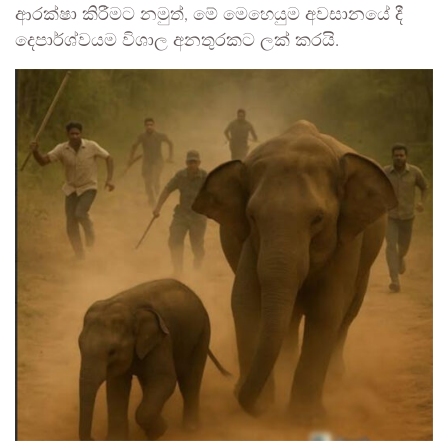
ආරක්ෂා කිරීමට නමුත්, මේ මෙහෙයුම අවසානයේ දී
දෙපාර්ශ්වයම විශාල අනතුරකට ලක් කරයි.