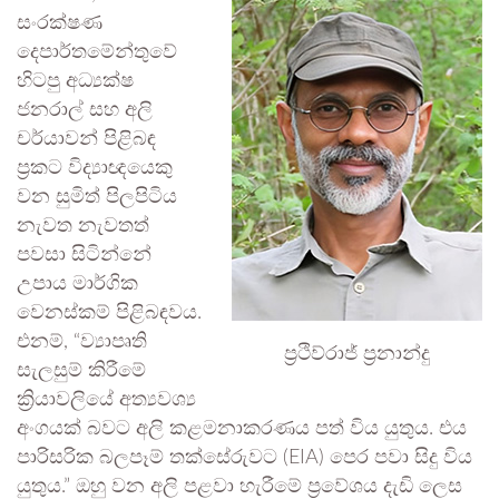
සංරක්ෂණ
දෙපාර්තමේන්තුවේ
හිටපු අධ්‍යක්ෂ
ජනරාල් සහ අලි
චර්යාවන් පිළිබඳ
ප්‍රකට විද්‍යාඥයෙකු
වන සුමිත් පිලපිටිය
නැවත නැවතත්
පවසා සිටින්නේ
උපාය මාර්ගික
වෙනස්කම් පිළිබඳවය.
එනම්, “ව්‍යාපෘති
ප්‍රථිව්රාජ් ප්‍රනාන්දු
සැලසුම් කිරීමේ
ක්‍රියාවලියේ අත්‍යවශ්‍ය
අංගයක් බවට අලි කළමනාකරණය පත් විය යුතුය. එය
පාරිසරික බලපෑම් තක්සේරුවට (EIA) පෙර පවා සිදු විය
යුතුය.” ඔහු වන අලි පළවා හැරීමේ ප්‍රවේශය දැඩි ලෙස