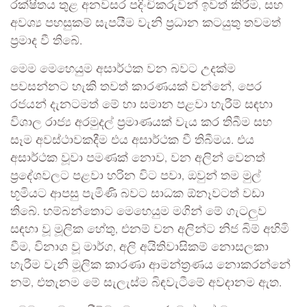
රක්ෂිතය තුළ අනවසර පදිංචිකරුවන් ඉවත් කිරීම, සහ
අවශ්‍ය පහසුකම් සැපයීම වැනි ප්‍රධාන කටයුතු තවමත්
ප්‍රමාද වී තිබේ.
මෙම මෙහෙයුම අසාර්ථක වන බවට උදක්ම
පවසන්නට හැකි තවත් කාරණයක් වන්නේ, පෙර
රජයන් දැනටමත් මේ හා සමාන පළවා හැරීම් සඳහා
විශාල රාජ්‍ය අරමුදල් ප්‍රමාණයක් වැය කර තිබීම සහ
සෑම අවස්ථාවකදීම එය අසාර්ථක වී තිබීමය. එය
අසාර්ථක වූවා පමණක් නොව, වන අලින් වෙනත්
ප්‍රදේශවලට පළවා හරින විට පවා, ඔවුන් තම මුල්
භූමියට ආපසු පැමිණි බවට සාධක ඕනෑවටත් වඩා
තිබේ. හම්බන්තොට මෙහෙයුම මගින් මේ ගැටලුව
සඳහා වූ මූලික හේතු, එනම් වන අලින්ට නිජ බිම් අහිමි
වීම, විනාශ වූ මාර්ග, අලි අයිතිවාසිකම් නොසලකා
හැරීම වැනි මූලික කාරණා ආමන්ත්‍රණය නොකරන්නේ
නම්, එතැනම මේ සැලැස්ම බිඳවැටීමේ අවදානම ඇත.