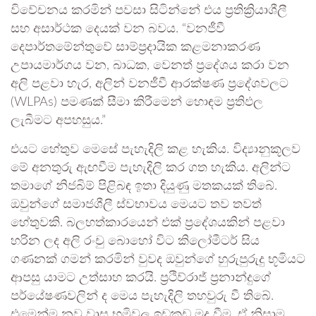
විවේචනය කරමින් පවසා සිටින්නේ එය ප්‍රතික්‍රියාශීලී
සහ අසාර්ථක දෙයක් වන බවය. “වනජීවී
දෙපාර්තමේන්තුවේ සාම්ප්‍රදායික කළමනාකරණ
උපායමාර්ගය වන, බාධක, වෙනත් ප්‍රදේශය කරා වන
අලි පළවා හැර, අලින් වනජීවී ආරක්ෂණ ප්‍රදේශවලට
(WLPAs) පමණක් සීමා කිරීමෙන් හොඳම ප්‍රතිඵල
ලැබීමට අපහසුය.”
එයට හේතුව මෙසේ පැහැදිලි කළ හැකිය. විද්‍යානුකූලව
මේ අනතුරු ඇඟවීම පැහැදිලි කර ගත හැකිය. අලින්ට
තමාගේ නිජබිම් පිළිබඳ ඉතා දියුණු මතකයක් තිබේ.
ඔවුන්ගේ සමාජශීලී ස්වභාවය මෙයට තව තවත්
හේතුවකි. බලහත්කාරයෙන් එක් ප්‍රදේශයකින් පළවා
හරින ලද අලි රංචු බොහෝ විට කිලෝමීටර් සිය
ගණනක් ගමන් කරමින් වුවද ඔවුන්ගේ හුරුපුරුදු භූමියට
ආපසු යාමට උත්සාහ කරයි. ප්‍රථිව්රාජ් ප්‍රනාන්දුගේ
පර්යේෂණවලින් ද මෙය පැහැදිලි තහවුරු වී තිබේ.
එමෙන්ම නව වාස භූමිවල ඉඩකඩ මද වීම, ඒ නිසාම