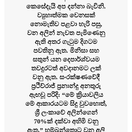
කෙසේදැයි අප දන්නා බැවිනි.
ව්‍යුහාත්මක වෙනසක්
නොමැතිව පළවා හැරි පසු,
වන අලින් නැවත පැමිණෙනු
ඇති අතර ගැටුම දිගටම
පවතිනු ඇත. මිනිසා සහ
සතුන් යන දෙපාර්ශ්වයම
තවදුරටත් අවදානමට ලක්
වනු ඇත. සංරක්ෂණවේදී
ප්‍රථිව්රාජ් ප්‍රනාන්දු අනතුරු
ඇඟවූ පරිදි: “මේ ක්‍රියාවලිය
මේ ආකාරයටම සිදු වුවහොත්,
ශ්‍රී ලංකාවේ අලින්ගෙන්
70%ක් දක්වා අහිමි වනු
ඇත.” හම්බන්තොට වන අලි