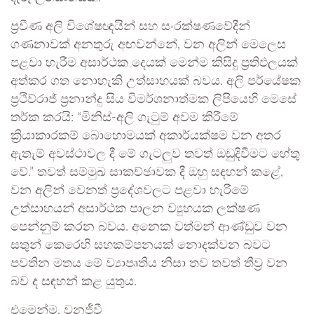
ප්‍රවීණ අලි විශේෂඥයින් සහ සංරක්ෂණවේදීන්
ගණනාවක් අනතුරු අඟවන්නේ, වන අලින් මෙලෙස
පළවා හැරීම අසාර්ථක දෙයක් මෙන්ම කිසිදු ප්‍රතිඵලයක්
අත්කර ගත නොහැකි උත්සාහයක් බවය. අලි පර්යේෂක
ප්‍රථිව්රාජ් ප්‍රනාන්දු සිය විමර්ශනාත්මක ලිපියෙහි මෙසේ
තර්ක කරයි: “මිනිස්-අලි ගැටුම් අවම කිරීමේ
ක්‍රියාකාරකම් බොහොමයක් අකාර්යක්ෂම වන අතර
ඇතැම් අවස්ථාවල දී මේ ගැටලුව තවත් ඔඩුදිවීමට හේතු
වේ.” තවත් සම්මුඛ සාකච්ඡාවක දී ඔහු සඳහන් කළේ,
වන අලින් වෙනත් ප්‍රදේශවලට පළවා හැරීමේ
උත්සාහයන් අසාර්ථක පාලන ව්‍යුහයක ලක්ෂණ
පෙන්නුම් කරන බවය. අනෙක වත්මන් ආණ්ඩුව වන
සතුන් කෙරෙහි සහකම්පනයක් නොදක්වන බවට
පවතින මතය මේ ව්‍යාපෘතිය නිසා තව තවත් තීව්‍ර වන
බව ද සඳහන් කළ යුතුය.
එමෙන්ම, වනජීවී