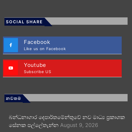
SOCIAL SHARE
Facebook
Like us on Facebook
Youtube
Subscribe US
නවතම
බන්ධනාගාර දෙපාර්තමේන්තුවේ නව මාධ්‍ය ප්‍රකාශක
සේනක පල්ලේතැන්න
August 9, 2026