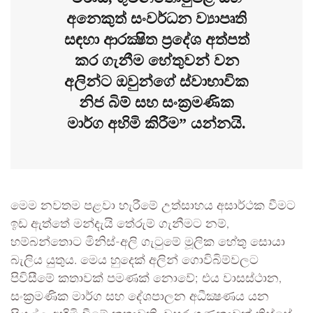
අනෙකුත් සංවර්ධන ව්‍යාපෘති
සඳහා ආරක්‍ෂිත ප්‍රදේශ අත්පත්
කර ගැනීම හේතුවන් වන
අලින්ට ඔවුන්ගේ ස්වාභාවික
නිජ බිම් සහ සංක්‍රමණික
මාර්ග අහිමි කිරීම” යන්නයි.
මෙම නවතම පළවා හැරීමේ උත්සාහය අසාර්ථක වීමට
ඉඩ ඇත්තේ මන්දැයි තේරුම් ගැනීමට නම්,
හම්බන්තොට මිනිස්-අලි ගැටුමේ මූලික හේතු සොයා
බැලිය යුතුය. මෙය හුදෙක් අලින් ගොවිබිම්වලට
පිවිසීමේ කතාවක් පමණක් නොවේ; එය වාසස්ථාන,
සංක්‍රමණික මාර්ග සහ දේශපාලන අධීක්‍ෂණය යන