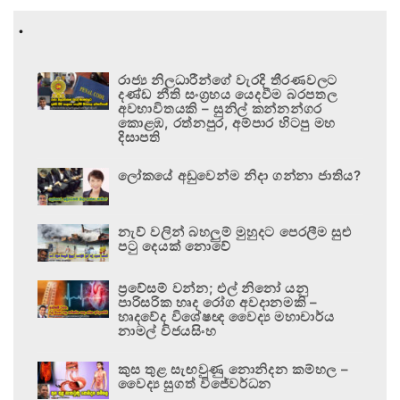
.
රාජ්‍ය නිලධාරීන්ගේ වැරදි තීරණවලට
දණ්ඩ නීති සංග්‍රහය යෙදවීම බරපතල
අවභාවිතයකි – සුනිල් කන්නන්ගර
කොළඹ, රත්නපුර, අම්පාර හිටපු මහ
දිසාපති
ලෝකයේ අඩුවෙන්ම නිදා ගන්නා ජාතිය?
නැව් වලින් බහලුම් මුහුදට පෙරලීම සුළු
පටු දෙයක් නොවේ
ප්‍රවේසම් වන්න; එල් නිනෝ යනු
පාරිසරික හෘද රෝග අවදානමකි –
හෘදවේද විශේෂඥ වෛද්‍ය මහාචාර්ය
නාමල් විජයසිංහ
කුස තුළ සැඟවුණු නොනිදන කම්හල –
වෛද්‍ය සුගත් විජේවර්ධන