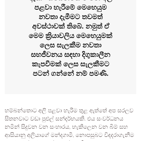
පළවා හැරීමේ මෙහෙයුම
නවතා දැමීමට තවමත්
අවස්ථාවක් තිබේ. නමුත් ඒ
මෙම ක්‍රියාවලිය මෙහෙයුමක්
ලෙස සැලකීම නවතා
සහජීවනය සඳහා දිගුකාලීන
කැපවීමක් ලෙස සැලකීමට
පටන් ගන්නේ නම් පමණි.
හම්බන්තොට අලි පළවා හැරීම තුළ ඇත්තේ අප සරලව
සිතනවාට වඩා පුළුල් සන්දර්භයකි. එය සංවර්ධනය
නමින් සිදුවන වන සංහාරය, හැකිලෙන වන බිම් සහ
ආසියානු අලියාගේ මන්දගාමී, නොපසුබට විඳදරාගැනීම