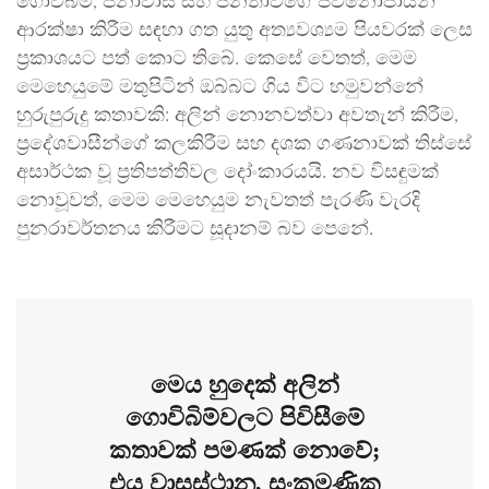
ගොවිබිම්, ජනාවාස සහ ජනතාවගේ ජීවනෝපායන්
ආරක්ෂා කිරීම සඳහා ගත යුතු අත්‍යවශ්‍යම පියවරක් ලෙස
ප්‍රකාශයට පත් කොට තිබේ. කෙසේ වෙතත්, මෙම
මෙහෙයුමේ මතුපිටින් ඔබ්බට ගිය විට හමුවන්නේ
හුරුපුරුදු කතාවකි: අලින් නොනවත්වා අවතැන් කිරීම,
ප්‍රදේශවාසීන්ගේ කලකිරීම සහ දශක ගණනාවක් තිස්සේ
අසාර්ථක වූ ප්‍රතිපත්තිවල දෝංකාරයයි. නව විසඳුමක්
නොවූවත්, මෙම මෙහෙයුම නැවතත් පැරණි වැරදි
පුනරාවර්තනය කිරීමට සූදානම් බව පෙනේ.
මෙය හුදෙක් අලින්
ගොවිබිම්වලට පිවිසීමේ
කතාවක් පමණක් නොවේ;
එය වාසස්ථාන, සංක්‍රමණික