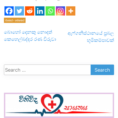
එතෙර - මෙතෙර
බොහෝ දෙනකු නොදත්
ඇෆ්ගනිස්ථානයේ ප්‍රබල
කෙහෙල්බද්දර රණ විරුවා
භූමිකම්පාවක්