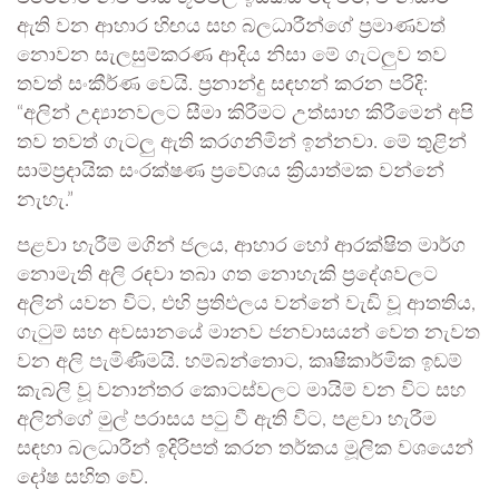
ඇති වන ආහාර හිඟය සහ බලධාරීන්ගේ ප්‍රමාණවත්
නොවන සැලසුම්කරණ ආදිය නිසා මේ ගැටලුව තව
තවත් සංකීර්ණ වෙයි. ප්‍රනාන්දු සඳහන් කරන පරිදි:
“අලින් උද්‍යානවලට සීමා කිරීමට උත්සාහ කිරීමෙන් අපි
තව තවත් ගැටලු ඇති කරගනිමින් ඉන්නවා. මේ තුළින්
සාම්ප්‍රදායික සංරක්ෂණ ප්‍රවේශය ක්‍රියාත්මක වන්නේ
නැහැ.”
පළවා හැරීම් මගින් ජලය, ආහාර හෝ ආරක්ෂිත මාර්ග
නොමැති අලි රඳවා තබා ගත නොහැකි ප්‍රදේශවලට
අලින් යවන විට, එහි ප්‍රතිඵලය වන්නේ වැඩි වූ ආතතිය,
ගැටුම් සහ අවසානයේ මානව ජනවාසයන් වෙත නැවත
වන අලි පැමිණීමයි. හම්බන්තොට, කෘෂිකාර්මික ඉඩම්
කැබලි වූ වනාන්තර කොටස්වලට මායිම් වන විට සහ
අලින්ගේ මුල් පරාසය පටු වී ඇති විට, පළවා හැරීම
සඳහා බලධාරීන් ඉදිරිපත් කරන තර්කය මූලික වශයෙන්
දෝෂ සහිත වේ.