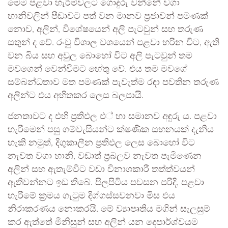
මෙම පළවා හැරීම්වලට ගොදුරු වන්නේ වගා
හානිවලින් පීඩාවට පත් වන මානව ප්‍රජාවන් පමණක්
නොව, අලින්, විශේෂයෙන් අලි පැටවුන් සහ තරුණ
සතුන් ද වේ. රංචු විශාල වශයෙන් පළවා හරින විට, ඇති
වන බිය සහ අවුල බොහෝ විට අලි පැටවුන් තම
මවගෙන් වෙන්වීමට හේතු වේ. එය තම මවගේ
සම්බන්ධතාව මත පමණක් පැවැත්ම රඳා පවතින තරුණ
අලින්ට එය අහිතකර ලෙස බලපායි.
ජනතාවට ද එහි ප්‍රතිඵල එ් හා සමානව අඳුරු ය. පළවා
හැරීමෙන් පසු ගම්වැසියන්ට ක්ෂණික සහනයක් දැනිය
හැකි නමුත්, දිගුකාලීන ප්‍රතිඵල ලෙස බොහෝ විට
නැවත වගා හානි, වඩාත් ප්‍රබලව නැවත පැමිණෙන
අලින් සහ ඇතැම්විට වඩා විනාශකාරී තත්ත්වයන්
ඇතිවන්නට ඉඩ තිබේ. පිලපිටිය පවසන පරිදි, පළවා
හැරීමේ ක්‍රමය ගැටුම දිග්ගස්සවනවා මිස එය
නිරාකරණය නොකරයි. මේ ව්‍යාපෘතිය මගින් සැලසුම්
කර ඇත්තේ මිනිසුන් සහ අලින් යන දෙපාර්ශ්වයම