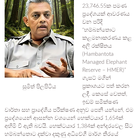
23,746.55ක පමණ
ප්‍රදේශයක් ආවරණය
වන පරිදි
“හම්බන්තොට
කළමනාකරණය කළ
අලි රක්ෂිතය
(Hambantota
Managed Elephant
Reserve – HMER)”
ගැසට් මගින්
සුමිත් පිලපිටිය
ප්‍රකාශයට පත් කරන
ලදී. කෙසේ වෙතත්,
ඉඩම් සමීක්ෂණ
වාර්තා සහ ප්‍රාදේශීය පරීක්ෂණ අනුව පෙනී යන්නේ, එම
ප්‍රදේශයෙන් ආසන්න වශයෙන් හෙක්ටයාර 1,654ක්
අහිමි වී ඇති බවයි. හෙක්ටයාර 1,384ක් අන්දරවෙල සිට
හම්බන්තොට දක්වා දකුණු අධිවේගී මාර්ග තීරයේ