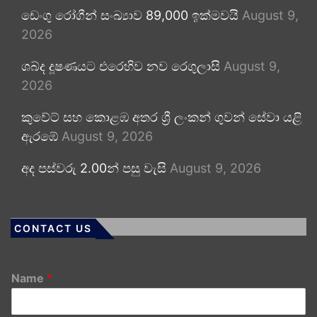
ඩෙංගු රෝගීන් සංඛ්‍යාව 89,000 ඉක්මවයි
August 9,
2026
ශබ්ද දූෂණයට එරෙහිව නව රෙගුලාසි
August 9,
2026
කුවේට් සහ කොළඹ අතර ශ්‍රී ලංකන් ගුවන් සේවා යළි
ඇරඹේ
August 9, 2026
අද පස්වරු 2.00න් පසු වැසි
August 9, 2026
CONTACT US
Name
*