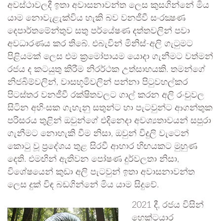
අවස්‌ථාවලදී ඉතා අවාසනාවන්ත ලෙස කුසගින්නේ මිය
යාම නොවැළැක්විය හැකි බව වනජීවී සංරක්‍ෂණ
දෙපාර්තමේන්තුව සතු පර්යේෂණ දත්තවලින් පවා
අවධාරණය කර තිබේ. එබැවින් මිනිස්-අලි ගැටුමට
පිළියමක්‌ ලෙස එම ක්‍රමෝපායම යොදා ගැනීමට වත්මන්
රජය ද කටයුතු කිරීම නිරර්ථක උත්සාහයකි. තමන්ගේ
නිජබිම්වලින්, වාසභූමිවලින් පන්නා පිටුවහල්කර
පිටස්තර වනජීවී රක්ෂිතවලට ගාල් කරන අලි රංචුවල
සිටින අහිංසක ගැහැනු සතුන්ට හා පැටවුන්ට ආගන්තුක
පරිසරය තුළින් ඔවුන්ගේ එදිනෙදා අවශ්‍යතාවයන් සපුරා
ගැනීමට නොහැකි වීම නිසා, ඔවුන් විදුලි වැටෙන්
කොටු වූ ප‍්‍රදේශය තුළ සිරවී ආහාර හිඟයකට මුහුණ
දෙති. එමඟින් ඇතිවන පෝෂණ දුර්වලතා නිසා,
විශේෂයෙන් කුඩා අලි පැටවුන් ඉතා අවාසනාවන්ත
ලෙස දුක් විඳ බඩගින්නේ මිය යාම සිදුවේ.
2021 දී, රජය විසින්
හෙක්ටයාර