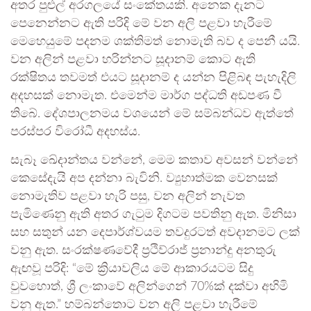
අතර පුළුල් අරගලයේ සංකේතයකි. අනෙක දැනට
පෙනෙන්නට ඇති පරිදි මේ වන අලි පළවා හැරීමේ
මෙහෙයුමේ පදනම ශක්තිමත් නොමැති බව ද පෙනී යයි.
වන අලින් පළවා හරින්නට සූදානම් කොට ඇති
රක්ෂිතය තවමත් එයට සූදානම් ද යන්න පිළිබඳ පැහැදිලි
අදහසක් නොමැත. එමෙන්ම මාර්ග පද්ධති අඩපණ වී
තිබේ. දේශපාලනමය වශයෙන් මේ සම්බන්ධව ඇත්තේ
පරස්පර විරෝධී අදහස්ය.
සැබෑ ඛේදාන්තය වන්නේ, මෙම කතාව අවසන් වන්නේ
කෙසේදැයි අප දන්නා බැවිනි. ව්‍යුහාත්මක වෙනසක්
නොමැතිව පළවා හැරි පසු, වන අලින් නැවත
පැමිණෙනු ඇති අතර ගැටුම දිගටම පවතිනු ඇත. මිනිසා
සහ සතුන් යන දෙපාර්ශ්වයම තවදුරටත් අවදානමට ලක්
වනු ඇත. සංරක්ෂණවේදී ප්‍රථිව්රාජ් ප්‍රනාන්දු අනතුරු
ඇඟවූ පරිදි: “මේ ක්‍රියාවලිය මේ ආකාරයටම සිදු
වුවහොත්, ශ්‍රී ලංකාවේ අලින්ගෙන් 70%ක් දක්වා අහිමි
වනු ඇත.” හම්බන්තොට වන අලි පළවා හැරීමේ