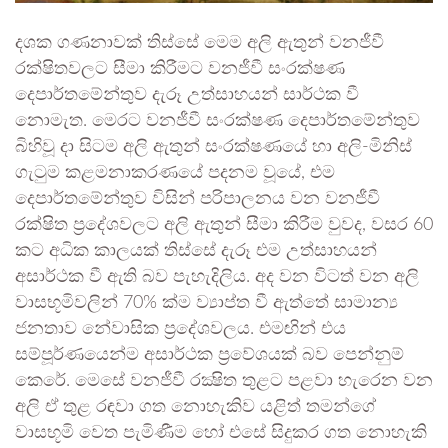
දශක ගණනාවක් තිස්සේ මෙම අලි ඇතුන් වනජීවී
රක්ෂිතවලට සීමා කිරීමට වනජීවී සංරක්ෂණ
දෙපාර්තමේන්තුව දැරූ උත්සාහයන් සාර්ථක වී
නොමැත. මෙරට වනජීවී සංරක්ෂණ දෙපාර්තමේන්තුව
බිහිවූ දා සිටම අලි ඇතුන් සංරක්ෂණයේ හා අලි-මිනිස්
ගැටුම කළමනාකරණයේ පදනම වූයේ, එම
දෙපාර්තමේන්තුව විසින් පරිපාලනය වන වනජීවී
රක්ෂිත ප්‍රදේශවලට අලි ඇතුන් සීමා කිරීම වුවද, වසර 60
කට අධික කාලයක් තිස්සේ දැරූ එම උත්සාහයන්
අසාර්ථක වී ඇති බව පැහැදිලිය. අද වන විටත් වන අලි
වාසභූමිවලින් 70% ක්ම ව්‍යාප්ත වී ඇත්තේ සාමාන්‍ය
ජනතාව නේවාසික ප්‍රදේශවලය. එමඟින් එය
සම්පූර්ණයෙන්ම අසාර්ථක ප්‍රවේශයක් බව පෙන්නුම්
කෙරේ. මෙසේ වනජීවී රක්‍ෂිත තුළට පළවා හැරෙන වන
අලි ඒ තුළ රඳවා ගත නොහැකිව යළිත් තමන්ගේ
වාසභූමි වෙත පැමිණීම හෝ එසේ සිදුකර ගත නොහැකි