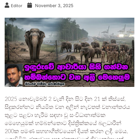
November 3, 2025
Editor
2025 නොවැම්බර් 2 වැනි දින සිට දින 21 ක් තිස්සේ,
සිදුකරන්නට නියමිත වන අලින් නැවතත් වනාන්තරය
තුළට පළවා හැරීම සඳහා වූ සංවිධානාත්මක
මෙහෙයුමක් හම්බන්තොට දිස්ත්‍රික්කයේ බලධාරීන්
200ක පමණ සහභාගීත්වයෙන් දියත් කරන ලදී. මෙය,