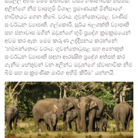
සියල්ල අහිමි වීමේ කතාවකි. වසර ගණනාවක් තිස්සේ,
අලින්ගේ නිජ වාසභූමි විශාල ප්‍රමාණයක් මිනිසාගේ
භාවිතයට ගෙන තිබේ. වරාය, ගුවන්තොටුපළ, වාණිජ
සංවර්ධන ව්‍යාපෘති, ගල්කොරි, සූර්ය බලශක්ති ව්‍යාපෘති
සහ ජනාවාස මගින් ඔවුන්ගේ භූමි ප්‍රදේශ ක්‍රමක්‍රමයෙන්
අවම කර ඇත. මෙම කරුණ උද්දීපනය කරන්නේ:
“හම්බන්තොට වරාය, ගුවන්තොටුපළ සහ අනෙකුත්
සංවර්ධන ව්‍යාපෘති සඳහා ආරක්‍ෂිත ප්‍රදේශ අත්පත් කර
ගැනීම හේතුවන් වන අලින්ට ඔවුන්ගේ ස්වාභාවික නිජ
බිම් සහ සංක්‍රමණික මාර්ග අහිමි කිරීම” යන්නයි.