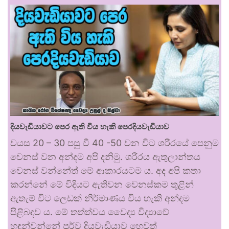
දියවැඩියාවට පෙර ඇති විය හැකි පෙරදියවැඩියාව
වයස 20 – 30 පසු වී 40 -50 වන විට ශරීරයේ පෙනුම
වෙනස් වන අන්දම අපි දනිමු. ශරීරය ඇතුලාන්තය
වෙනස් වන්නේත් මේ ආකාරයටම ය. අද අපි කතා
කරන්නේ මේ විදියට ඇතිවන වෙනස්කම තුළින්
ඇතැම් විට ලෙඩක් නිර්මාණය විය හැකි අන්දම
පිළිබඳව ය. මේ තත්ත්වය වෛද්‍ය විද්‍යාවේ
හඳුන්වන්නේ පූර්ව දියවැඩියාව හෙවත්