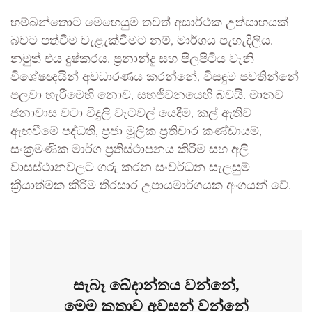
හම්බන්තොට මෙහෙයුම තවත් අසාර්ථක උත්සාහයක්
බවට පත්වීම වැළැක්වීමට නම්, මාර්ගය පැහැදිලිය.
නමුත් එය දුෂ්කරය. ප්‍රනාන්දු සහ පිලපිටිය වැනි
විශේෂඥයින් අවධාරණය කරන්නේ, විසඳුම පවතින්නේ
පලවා හැරීමෙහි නොව, සහජීවනයෙහි බවයි. මානව
ජනාවාස වටා විදුලි වැටවල් යෙදීම, කල් ඇතිව
ඇඟවීමේ පද්ධති, ප්‍රජා මූලික ප්‍රතිචාර කණ්ඩායම්,
සංක්‍රමණික මාර්ග ප්‍රතිස්ථාපනය කිරීම සහ අලි
වාසස්ථානවලට ගරු කරන සංවර්ධන සැලසුම්
ක්‍රියාත්මක කිරීම තිරසාර උපායමාර්ගයක අංගයන් වේ.
සැබෑ ඛේදාන්තය වන්නේ,
මෙම කතාව අවසන් වන්නේ