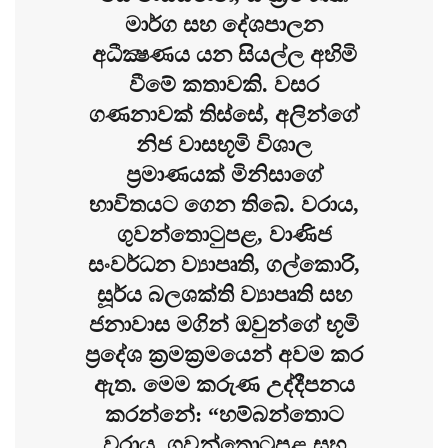
මාර්ග සහ දේශපාලන
අධීක්‍ෂණය යන සියල්ල අහිමි
වීමේ කතාවකි. වසර
ගණනාවක් තිස්සේ, අලින්ගේ
නිජ වාසභූමි විශාල
ප්‍රමාණයක් මිනිසාගේ
භාවිතයට ගෙන තිබේ. වරාය,
ගුවන්තොටුපළ, වාණිජ
සංවර්ධන ව්‍යාපෘති, ගල්කොරි,
සූර්ය බලශක්ති ව්‍යාපෘති සහ
ජනාවාස මගින් ඔවුන්ගේ භූමි
ප්‍රදේශ ක්‍රමක්‍රමයෙන් අවම කර
ඇත. මෙම කරුණ උද්දීපනය
කරන්නේ: “හම්බන්තොට
වරාය, ගුවන්තොටුපළ සහ