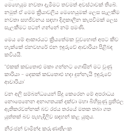
මෙහෙයුම නවතා දැමීමට තවමත් අවස්ථාවක් තිබේ.
නමුත් ඒ මෙම ක්‍රියාවලිය මෙහෙයුමක් ලෙස සැලකීම
නවතා සහජීවනය සඳහා දිගුකාලීන කැපවීමක් ලෙස
සැලකීමට පටන් ගන්නේ නම් පමණි.
මෙය මේ ආකාරයට ක්‍රියතේමක වුවහොත් අපට කිව
හැක්කේ ජනවහරේ එන ඉඳුරුවේ ආචාරියා පිළිබඳ
කවියයි.
“එකක් කඩතොළු මකා ගන්නට ගොසින් මට වුණු
කාරියා – දෙකක් කඩතොළු හදා දුන්නැයි ඉඳුරුවේ
ආචාරියා’
වන අලි සම්බන්ධයෙන් සිදු කෙරෙන මේ අපරාධය
නොපෙනෙන අනාගතයක් දක්වා මහා බිහිසුණු ප්‍රතිඵල
ඇතිකරවන්නක් බව රජය තරයේ මතක තබා ගත
යුත්තක් බව පැහැදිලිව සඳහන් කළ යුතුය.
නිරංජන් චාමින්ද කරුණාතිලක