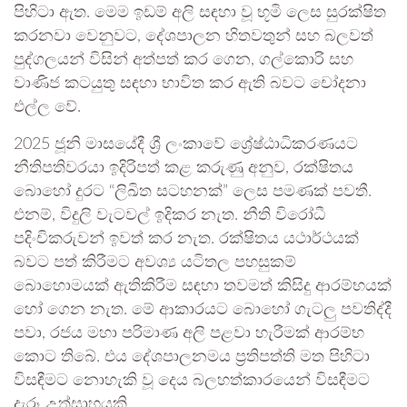
පිහිටා ඇත. මෙම ඉඩම් අලි සඳහා වූ භූමි ලෙස සුරක්ෂිත
කරනවා වෙනුවට, දේශපාලන හිතවතුන් සහ බලවත්
පුද්ගලයන් විසින් අත්පත් කර ගෙන, ගල්කොරි සහ
වාණිජ කටයුතු සඳහා භාවිත කර ඇති බවට චෝදනා
එල්ල වේ.
2025 ජූනි මාසයේදී ශ්‍රී ලංකාවේ ශ්‍රේෂ්ඨාධිකරණයට
නීතිපතිවරයා ඉදිරිපත් කළ කරුණු අනුව, රක්ෂිතය
බොහෝ දුරට “ලිඛිත සටහනක්” ලෙස පමණක් පවතී.
එනම්, විදුලි වැටවල් ඉදිකර නැත. නීති විරෝධී
පදිංචිකරුවන් ඉවත් කර නැත. රක්ෂිතය යථාර්ථයක්
බවට පත් කිරීමට අවශ්‍ය යටිතල පහසුකම්
බොහොමයක් ඇතිකිරීම සඳහා තවමත් කිසිදු ආරම්භයක්
හෝ ගෙන නැත. මේ ආකාරයට බොහෝ ගැටලු පවතිද්දී
පවා, රජය මහා පරිමාණ අලි පළවා හැරීමක් ආරම්භ
කොට තිබේ. එය දේශපාලනමය ප්‍රතිපත්ති මත පිහිටා
විසඳීමට නොහැකි වූ දෙය බලහත්කාරයෙන් විසඳීමට
දැරූ උත්සාහයකි.