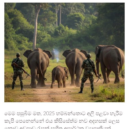
මෙම පසුබිම මත, 2025 හම්බන්තොට අලි පළවා හැරීම
කැපී පෙනෙන්නේ එය කිසිසේත්ම නව අදහසක් ලෙස
නොව අඩුපාඩු රැසක් සහිත අසාර්ථක ව්‍යාපෘතියක්