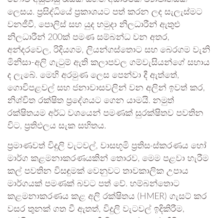
ලෙසය. ප්‍රසිද්ධියේ ප්‍රකාශයට පත් කරන ලද සැලැස්මට
වනජීවී, පොලිස් සහ යුද හමුදා නිලධාරීන් ඇතුළු
නිලධාරීන් 200ක් පමණ සම්බන්ධ වන අතර,
අන්දරවෙල, රිදියගම, ලියන්ගස්තොට සහ බෙරගම වැනි
මිනිසා-අලි ගැටුම් ඇති කලාපවල ගම්වැසියන්ගේ සහාය
ද ලැබේ. මෙහි අරමුණ ලෙස පෙන්වා දී ඇත්තේ,
ගොවිපළවල් සහ ජනාවාසවලින් වන අලින් ඉවත් කර,
නිශ්චිත රක්ෂිත ප්‍රදේශයට ගෙන යාමයි. නමුත්
රක්ෂිතයම අර්ධ වශයෙන් පමණක් සුරක්ෂිතව පවතින
විට, ප්‍රතිඵලය සැක සහිතය.
ප්‍රමාණවත් විදුලි වැටවල්, වාසභූමි ප්‍රතිසංස්කරණය හෝ
මාර්ග කළමනාකරණයකින් තොරව, මෙම පළවා හැරීම
කල් පවතින විසඳුමක් වෙනුවට තාවකාලික උපාය
මාර්ගයක් පමණක් බවට පත් වේ. හම්බන්තොට
කළමනාකරණය කළ අලි රක්ෂිතය (HMER) ගැසට් කර
වසර තුනක් ගත වී ඇතත්, විදුලි වැටවල් ඉදිකිරීම,