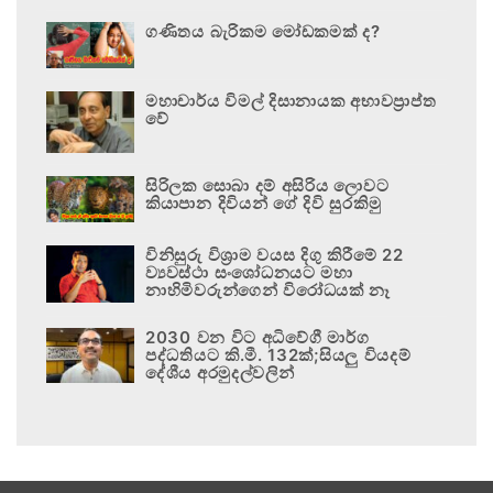
ගණිතය බැරිකම මෝඩකමක් ද?
මහාචාර්ය විමල් දිසානායක අභාවප්‍රාප්ත
වේ
සිරිලක සොබා දම් අසිරිය ලොවට
කියාපාන දිවියන් ගේ දිවි සුරකිමු
විනිසුරු විශ්‍රාම වයස දිගු කිරීමේ 22
ව්‍යවස්ථා සංශෝධනයට මහා
නාහිමිවරුන්ගෙන් විරෝධයක් නෑ
2030 වන විට අධිවේගී මාර්ග
පද්ධතියට කි.මී. 132ක්;සියලු වියදම්
දේශීය අරමුදල්වලින්